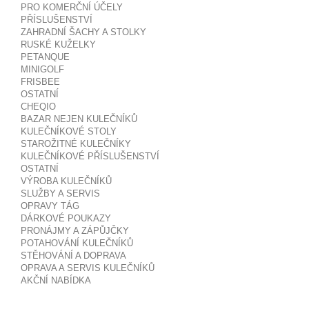
PRO KOMERČNÍ ÚČELY
PŘÍSLUŠENSTVÍ
ZAHRADNÍ ŠACHY A STOLKY
RUSKÉ KUŽELKY
PETANQUE
MINIGOLF
FRISBEE
OSTATNÍ
CHEQIO
BAZAR NEJEN KULEČNÍKŮ
KULEČNÍKOVÉ STOLY
STAROŽITNÉ KULEČNÍKY
KULEČNÍKOVÉ PŘÍSLUŠENSTVÍ
OSTATNÍ
VÝROBA KULEČNÍKŮ
SLUŽBY A SERVIS
OPRAVY TÁG
DÁRKOVÉ POUKAZY
PRONÁJMY A ZÁPŮJČKY
POTAHOVÁNÍ KULEČNÍKŮ
STĚHOVÁNÍ A DOPRAVA
OPRAVA A SERVIS KULEČNÍKŮ
AKČNÍ NABÍDKA