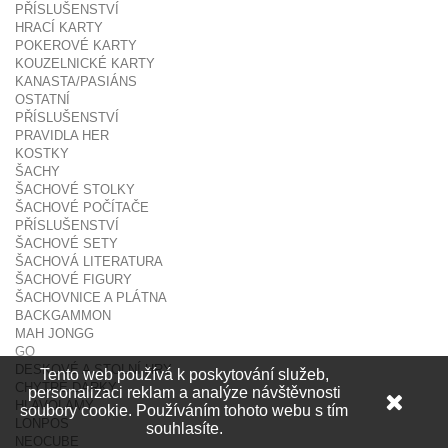
PŘÍSLUŠENSTVÍ
HRACÍ KARTY
POKEROVÉ KARTY
KOUZELNICKÉ KARTY
KANASTA/PASIÁNS
OSTATNÍ
PŘÍSLUŠENSTVÍ
PRAVIDLA HER
KOSTKY
ŠACHY
ŠACHOVÉ STOLKY
ŠACHOVÉ POČÍTAČE
PŘÍSLUŠENSTVÍ
ŠACHOVÉ SETY
ŠACHOVÁ LITERATURA
ŠACHOVÉ FIGURY
ŠACHOVNICE A PLÁTNA
BACKGAMMON
MAH JONGG
GO
DESKOVÉ A STOLNÍ HRY
Tento web používá k poskytování služeb,
CHYTRÉ DÁRKY
personalizaci reklam a analýze návštěvnosti
HLAVOLAMY
soubory cookie. Používáním tohoto webu s tím
LONPOS
souhlasíte.
NEOCUBE