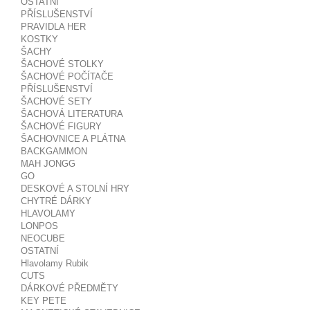
OSTATNÍ
PŘÍSLUŠENSTVÍ
PRAVIDLA HER
KOSTKY
ŠACHY
ŠACHOVÉ STOLKY
ŠACHOVÉ POČÍTAČE
PŘÍSLUŠENSTVÍ
ŠACHOVÉ SETY
ŠACHOVÁ LITERATURA
ŠACHOVÉ FIGURY
ŠACHOVNICE A PLÁTNA
BACKGAMMON
MAH JONGG
GO
DESKOVÉ A STOLNÍ HRY
CHYTRÉ DÁRKY
HLAVOLAMY
LONPOS
NEOCUBE
OSTATNÍ
Hlavolamy Rubik
CUTS
DÁRKOVÉ PŘEDMĚTY
KEY PETE