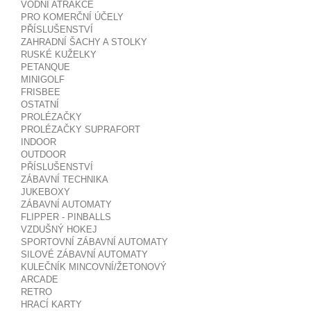
VODNÍ ATRAKCE
PRO KOMERČNÍ ÚČELY
PŘÍSLUŠENSTVÍ
ZAHRADNÍ ŠACHY A STOLKY
RUSKÉ KUŽELKY
PETANQUE
MINIGOLF
FRISBEE
OSTATNÍ
PROLÉZAČKY
PROLÉZAČKY SUPRAFORT
INDOOR
OUTDOOR
PŘÍSLUŠENSTVÍ
ZÁBAVNÍ TECHNIKA
JUKEBOXY
ZÁBAVNÍ AUTOMATY
FLIPPER - PINBALLS
VZDUŠNÝ HOKEJ
SPORTOVNÍ ZÁBAVNÍ AUTOMATY
SILOVÉ ZÁBAVNÍ AUTOMATY
KULEČNÍK MINCOVNÍ/ŽETONOVÝ
ARCADE
RETRO
HRACÍ KARTY