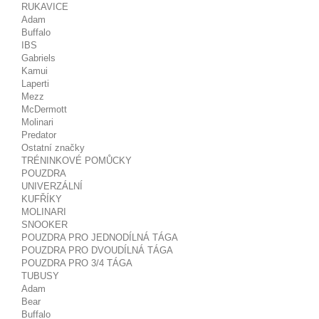
RUKAVICE
Adam
Buffalo
IBS
Gabriels
Kamui
Laperti
Mezz
McDermott
Molinari
Predator
Ostatní značky
TRÉNINKOVÉ POMŮCKY
POUZDRA
UNIVERZÁLNÍ
KUFŘÍKY
MOLINARI
SNOOKER
POUZDRA PRO JEDNODÍLNÁ TÁGA
POUZDRA PRO DVOUDÍLNÁ TÁGA
POUZDRA PRO 3/4 TÁGA
TUBUSY
Adam
Bear
Buffalo