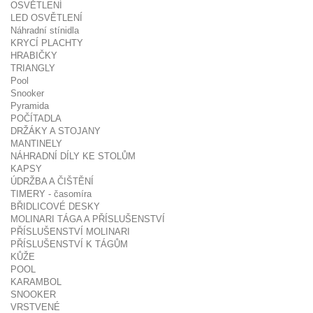
OSVĚTLENÍ
LED OSVĚTLENÍ
Náhradní stínidla
KRYCÍ PLACHTY
HRABIČKY
TRIANGLY
Pool
Snooker
Pyramida
POČÍTADLA
DRŽÁKY A STOJANY
MANTINELY
NÁHRADNÍ DÍLY KE STOLŮM
KAPSY
ÚDRŽBA A ČIŠTĚNÍ
TIMERY - časomíra
BŘIDLICOVÉ DESKY
MOLINARI TÁGA A PŘÍSLUŠENSTVÍ
PŘÍSLUŠENSTVÍ MOLINARI
PŘÍSLUŠENSTVÍ K TÁGŮM
KŮŽE
POOL
KARAMBOL
SNOOKER
VRSTVENÉ