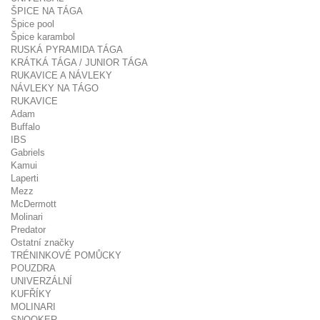
ŠPICE NA TÁGA
Špice pool
Špice karambol
RUSKÁ PYRAMIDA TÁGA
KRÁTKÁ TÁGA / JUNIOR TÁGA
RUKAVICE A NÁVLEKY
NÁVLEKY NA TÁGO
RUKAVICE
Adam
Buffalo
IBS
Gabriels
Kamui
Laperti
Mezz
McDermott
Molinari
Predator
Ostatní značky
TRÉNINKOVÉ POMŮCKY
POUZDRA
UNIVERZÁLNÍ
KUFŘÍKY
MOLINARI
SNOOKER