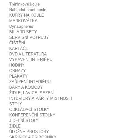
Tréninkové koule
Náhradní hrací koule
KUFRY NA KOULE
MARKOVÁTKA
DynaSpheres
BILIARD SETY
SERVISNÍ POTŘEBY
ČIŠTĚNÍ
KARTÁČE
DVD A LITERATURA
VYBAVENÍ INTERIÉRU
HODINY
OBRAZY
PLAKÁTY
ZAŘÍZENÍ INTERIÉRU
BARY A KOMODY
ŽIDLE, LAVICE, SEZENÍ
INTERIÉRY A PÁRTY MÍSTNOSTI
STOLY
ODKLÁDACÍ STOLKY
KONFERENČNÍ STOLKY
JÍDELNÍ STOLY
ŽIDLE
ÚLOŽNÉ PROSTORY
SKŘÍŇKY A PŘÍBORNÍKY