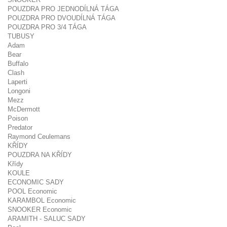
POUZDRA PRO JEDNODÍLNÁ TÁGA
POUZDRA PRO DVOUDÍLNÁ TÁGA
POUZDRA PRO 3/4 TÁGA
TUBUSY
Adam
Bear
Buffalo
Clash
Laperti
Longoni
Mezz
McDermott
Poison
Predator
Raymond Ceulemans
KŘÍDY
POUZDRA NA KŘÍDY
Křídy
KOULE
ECONOMIC SADY
POOL Economic
KARAMBOL Economic
SNOOKER Economic
ARAMITH - SALUC SADY