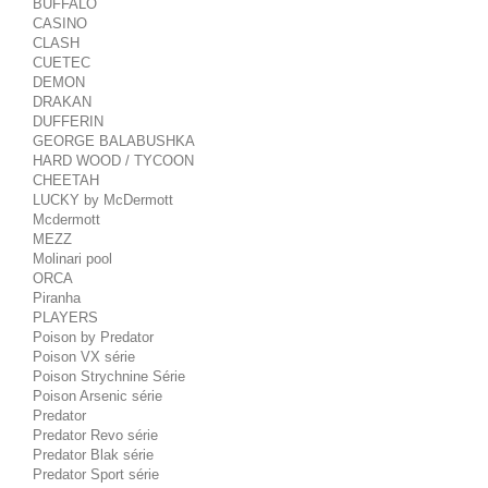
BUFFALO
CASINO
CLASH
CUETEC
DEMON
DRAKAN
DUFFERIN
GEORGE BALABUSHKA
HARD WOOD / TYCOON
CHEETAH
LUCKY by McDermott
Mcdermott
MEZZ
Molinari pool
ORCA
Piranha
PLAYERS
Poison by Predator
Poison VX série
Poison Strychnine Série
Poison Arsenic série
Predator
Predator Revo série
Predator Blak série
Predator Sport série