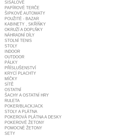
SISÁLOVÉ
PAPÍROVÉ TERČE
ŠIPKOVÉ AUTOMATY
POUŽITÉ - BAZAR
KABINETY , SKŘÍŇKY
OKRUŽÍ A DOPLŇKY
NÁHRADNÍ DÍLY
STOLNÍ TENIS
STOLY
INDOOR
OUTDOOR
PÁLKY
PŘÍSLUŠENSTVÍ
KRYCÍ PLACHTY
MÍČKY
SÍTĚ
OSTATNÍ
ŠACHY A OSTATNÍ HRY
RULETA
POKER/BLACKJACK
STOLY A PLÁTNA
POKEROVÁ PLÁTNA A DESKY
POKEROVÉ ŽETONY
POMOCNÉ ŽETONY
SETY