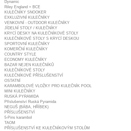
Dynamic
Riley England + BCE
KULEČNÍKY SNOOKER
EXKLUZIVNÍ KULEČNÍKY
VENKOVNÍ - OUTDOOR KULEČNÍKY
JÍDELNÍ STOLY / KULEČNÍKY
KRYCÍ DESKY NA KULEČNÍKOVÉ STOLY
KULEČNÍKOVÉ STOLY S KRYCÍ DESKOU
SPORTOVNÍ KULEČNÍKY
KOMERČNÍ KULEČNÍKY
COUNTRY STYLE
ECONOMY KULEČNÍKY
BAZAR NEJEN KULEČNÍKŮ
KULEČNÍKOVÉ STOLY
KULEČNÍKOVÉ PŘÍSLUŠENSTVÍ
OSTATNÍ
KARAMBOLOVÉ VLOŽKY PRO KULEČNÍK POOL
MINI KULEČNÍKY
RUSKÁ PYRAMIDA
Příslušenství Ruská Pyramida
NEGUŠ (BÁBA, HŘÍBEK)
PŘÍSLUŠENSTVÍ
5-Pins karambol
TAOM
PŘÍSLUŠENSTVÍ KE KULEČNÍKOVÝM STOLŮM