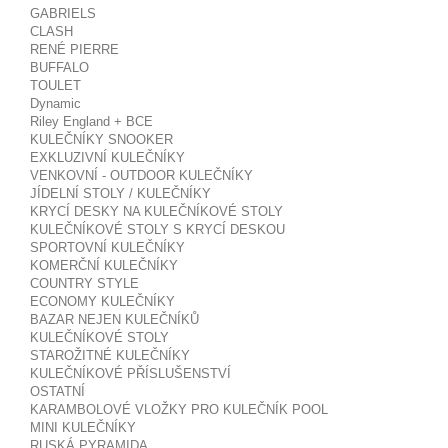
GABRIELS
CLASH
RENÉ PIERRE
BUFFALO
TOULET
Dynamic
Riley England + BCE
KULEČNÍKY SNOOKER
EXKLUZIVNÍ KULEČNÍKY
VENKOVNÍ - OUTDOOR KULEČNÍKY
JÍDELNÍ STOLY / KULEČNÍKY
KRYCÍ DESKY NA KULEČNÍKOVÉ STOLY
KULEČNÍKOVÉ STOLY S KRYCÍ DESKOU
SPORTOVNÍ KULEČNÍKY
KOMERČNÍ KULEČNÍKY
COUNTRY STYLE
ECONOMY KULEČNÍKY
BAZAR NEJEN KULEČNÍKŮ
KULEČNÍKOVÉ STOLY
STAROŽITNÉ KULEČNÍKY
KULEČNÍKOVÉ PŘÍSLUŠENSTVÍ
OSTATNÍ
KARAMBOLOVÉ VLOŽKY PRO KULEČNÍK POOL
MINI KULEČNÍKY
RUSKÁ PYRAMIDA