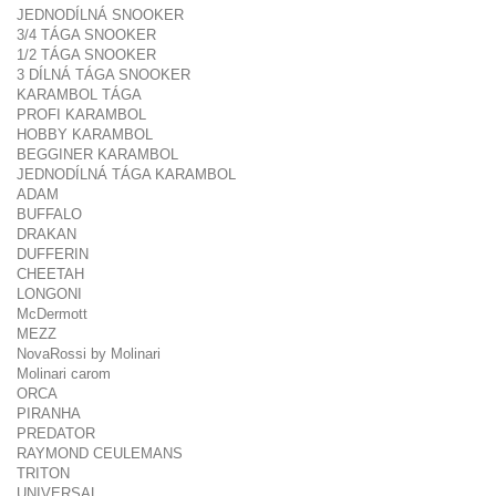
JEDNODÍLNÁ SNOOKER
3/4 TÁGA SNOOKER
1/2 TÁGA SNOOKER
3 DÍLNÁ TÁGA SNOOKER
KARAMBOL TÁGA
PROFI KARAMBOL
HOBBY KARAMBOL
BEGGINER KARAMBOL
JEDNODÍLNÁ TÁGA KARAMBOL
ADAM
BUFFALO
DRAKAN
DUFFERIN
CHEETAH
LONGONI
McDermott
MEZZ
NovaRossi by Molinari
Molinari carom
ORCA
PIRANHA
PREDATOR
RAYMOND CEULEMANS
TRITON
UNIVERSAL