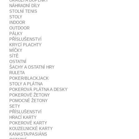
OKRUŽÍ A DOPLŇKY
NÁHRADNÍ DÍLY
STOLNÍ TENIS
STOLY
INDOOR
OUTDOOR
PÁLKY
PŘÍSLUŠENSTVÍ
KRYCÍ PLACHTY
MÍČKY
SÍTĚ
OSTATNÍ
ŠACHY A OSTATNÍ HRY
RULETA
POKER/BLACKJACK
STOLY A PLÁTNA
POKEROVÁ PLÁTNA A DESKY
POKEROVÉ ŽETONY
POMOCNÉ ŽETONY
SETY
PŘÍSLUŠENSTVÍ
HRACÍ KARTY
POKEROVÉ KARTY
KOUZELNICKÉ KARTY
KANASTA/PASIÁNS