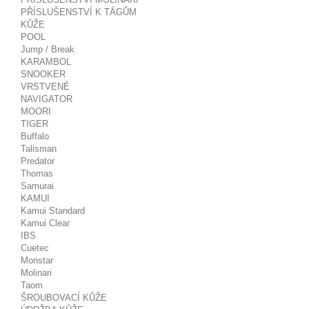
PŘÍSLUŠENSTVÍ K TÁGŮM
KŮŽE
POOL
Jump / Break
KARAMBOL
SNOOKER
VRSTVENÉ
NAVIGATOR
MOORI
TIGER
Buffalo
Talisman
Predator
Thomas
Samurai
KAMUI
Kamui Standard
Kamui Clear
IBS
Cuetec
Monstar
Molinari
Taom
ŠROUBOVACÍ KŮŽE