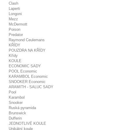
Clash
Laperti
Longoni
Mezz
McDermott
Poison
Predator
Raymond Ceulemans
KŘÍDY
POUZDRA NA KŘÍDY
Křídy
KOULE
ECONOMIC SADY
POOL Economic
KARAMBOL Economic
SNOOKER Economic
ARAMITH - SALUC SADY
Pool
Karambol
Snooker
Ruská pyramida
Brunswick
Dufferin
JEDNOTLIVÉ KOULE
Unikátní koule