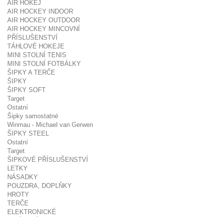
AIR HOKEJ
AIR HOCKEY INDOOR
AIR HOCKEY OUTDOOR
AIR HOCKEY MINCOVNÍ
PŘÍSLUŠENSTVÍ
TÁHLOVÉ HOKEJE
MINI STOLNÍ TENIS
MINI STOLNÍ FOTBÁLKY
ŠIPKY A TERČE
ŠIPKY
ŠIPKY SOFT
Target
Ostatní
Šipky samostatné
Winmau - Michael van Gerwen
ŠIPKY STEEL
Ostatní
Target
ŠIPKOVÉ PŘÍSLUŠENSTVÍ
LETKY
NÁSADKY
POUZDRA, DOPLŇKY
HROTY
TERČE
ELEKTRONICKÉ