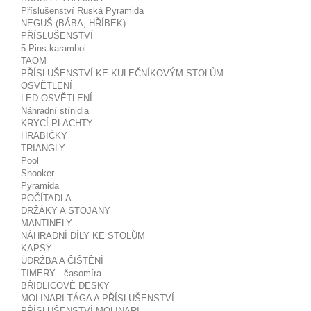
Příslušenství Ruská Pyramida
NEGUŠ (BÁBA, HŘÍBEK)
PŘÍSLUŠENSTVÍ
5-Pins karambol
TAOM
PŘÍSLUŠENSTVÍ KE KULEČNÍKOVÝM STOLŮM
OSVĚTLENÍ
LED OSVĚTLENÍ
Náhradní stínidla
KRYCÍ PLACHTY
HRABIČKY
TRIANGLY
Pool
Snooker
Pyramida
POČÍTADLA
DRŽÁKY A STOJANY
MANTINELY
NÁHRADNÍ DÍLY KE STOLŮM
KAPSY
ÚDRŽBA A ČIŠTĚNÍ
TIMERY - časomíra
BŘIDLICOVÉ DESKY
MOLINARI TÁGA A PŘÍSLUŠENSTVÍ
PŘÍSLUŠENSTVÍ MOLINARI