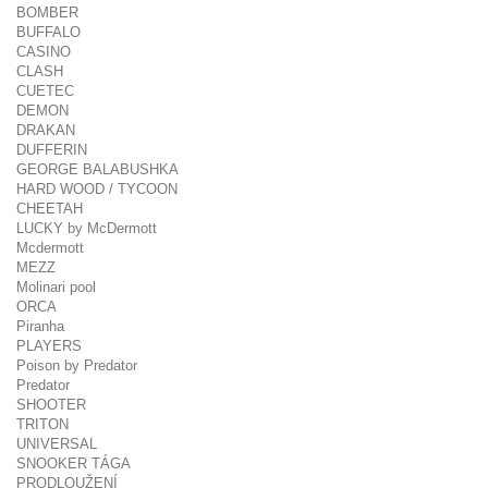
BOMBER
BUFFALO
CASINO
CLASH
CUETEC
DEMON
DRAKAN
DUFFERIN
GEORGE BALABUSHKA
HARD WOOD / TYCOON
CHEETAH
LUCKY by McDermott
Mcdermott
MEZZ
Molinari pool
ORCA
Piranha
PLAYERS
Poison by Predator
Predator
SHOOTER
TRITON
UNIVERSAL
SNOOKER TÁGA
PRODLOUŽENÍ