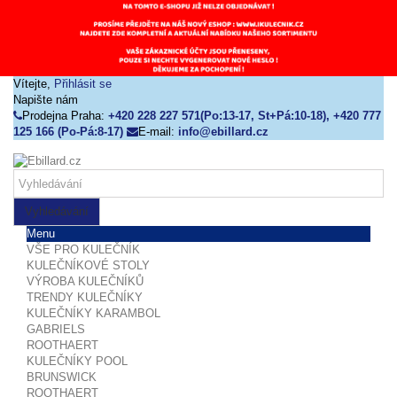
Vítejte,
Přihlásit se
Napište nám
Prodejna Praha:
+420 228 227 571(Po:13-17, St+Pá:10-18), +420 777
125 166 (Po-Pá:8-17)
E-mail:
info@ebillard.cz
Vyhledávání
Menu
VŠE PRO KULEČNÍK
KULEČNÍKOVÉ STOLY
VÝROBA KULEČNÍKŮ
TRENDY KULEČNÍKY
KULEČNÍKY KARAMBOL
GABRIELS
ROOTHAERT
KULEČNÍKY POOL
BRUNSWICK
ROOTHAERT