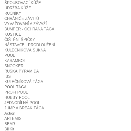
ŠROUBOVACÍ KŮŽE
ÚDRŽBA KŮŽE
RUČNÍKY
CHRÁNIČE ZÁVITŮ
VYVAŽOVÁNÍ A ZÁVAŽÍ
BUMPER - OCHRANA TÁGA
KOSTICE
ČIŠTĚNÍ ŠPIČKY
NÁSTAVCE - PRODLOUŽENÍ
KULEČNÍKOVÁ SUKNA
POOL
KARAMBOL
SNOOKER
RUSKÁ PYRAMIDA
IBS
KULEČNÍKOVÁ TÁGA
POOL TÁGA
PROFI POOL
HOBBY POOL
JEDNODÍLNÁ POOL
JUMP A BREAK TÁGA
Action
ARTEMIS
BEAR
BillKit