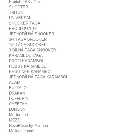
Predator BK série
SHOOTER
TRITON
UNIVERSAL
SNOOKER TÁGA
PRODLOUŽENÍ
JEDNODÍLNÁ SNOOKER
3/4 TÁGA SNOOKER
1/2 TÁGA SNOOKER
3 DÍLNÁ TÁGA SNOOKER
KARAMBOL TÁGA
PROFI KARAMBOL
HOBBY KARAMBOL
BEGGINER KARAMBOL
JEDNODÍLNÁ TÁGA KARAMBOL
ADAM
BUFFALO
DRAKAN
DUFFERIN
CHEETAH
LONGONI
McDermott
MEZZ
NovaRossi by Molinari
Molinari carom