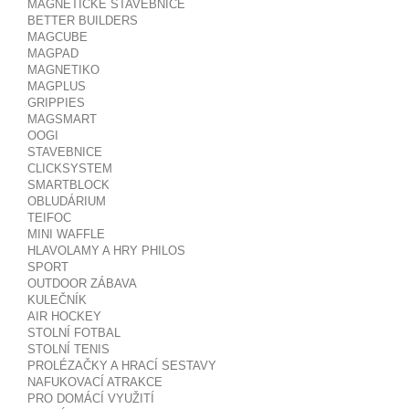
MAGNETICKÉ STAVEBNICE
BETTER BUILDERS
MAGCUBE
MAGPAD
MAGNETIKO
MAGPLUS
GRIPPIES
MAGSMART
OOGI
STAVEBNICE
CLICKSYSTEM
SMARTBLOCK
OBLUDÁRIUM
TEIFOC
MINI WAFFLE
HLAVOLAMY A HRY PHILOS
SPORT
OUTDOOR ZÁBAVA
KULEČNÍK
AIR HOCKEY
STOLNÍ FOTBAL
STOLNÍ TENIS
PROLÉZAČKY A HRACÍ SESTAVY
NAFUKOVACÍ ATRAKCE
PRO DOMÁCÍ VYUŽITÍ