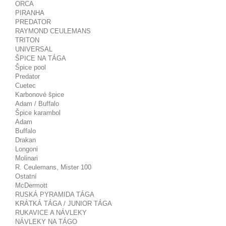
ORCA
PIRANHA
PREDATOR
RAYMOND CEULEMANS
TRITON
UNIVERSAL
ŠPICE NA TÁGA
Špice pool
Predator
Cuetec
Karbonové špice
Adam / Buffalo
Špice karambol
Adam
Buffalo
Drakan
Longoni
Molinari
R. Ceulemans, Mister 100
Ostatní
McDermott
RUSKÁ PYRAMIDA TÁGA
KRÁTKÁ TÁGA / JUNIOR TÁGA
RUKAVICE A NÁVLEKY
NÁVLEKY NA TÁGO