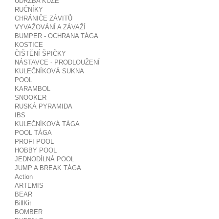
ÚDRŽBA KŮŽE
RUČNÍKY
CHRÁNIČE ZÁVITŮ
VYVAŽOVÁNÍ A ZÁVAŽÍ
BUMPER - OCHRANA TÁGA
KOSTICE
ČIŠTĚNÍ ŠPIČKY
NÁSTAVCE - PRODLOUŽENÍ
KULEČNÍKOVÁ SUKNA
POOL
KARAMBOL
SNOOKER
RUSKÁ PYRAMIDA
IBS
KULEČNÍKOVÁ TÁGA
POOL TÁGA
PROFI POOL
HOBBY POOL
JEDNODÍLNÁ POOL
JUMP A BREAK TÁGA
Action
ARTEMIS
BEAR
BillKit
BOMBER