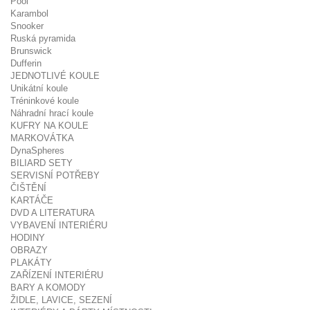
Pool
Karambol
Snooker
Ruská pyramida
Brunswick
Dufferin
JEDNOTLIVÉ KOULE
Unikátní koule
Tréninkové koule
Náhradní hrací koule
KUFRY NA KOULE
MARKOVÁTKA
DynaSpheres
BILIARD SETY
SERVISNÍ POTŘEBY
ČIŠTĚNÍ
KARTÁČE
DVD A LITERATURA
VYBAVENÍ INTERIÉRU
HODINY
OBRAZY
PLAKÁTY
ZAŘÍZENÍ INTERIÉRU
BARY A KOMODY
ŽIDLE, LAVICE, SEZENÍ