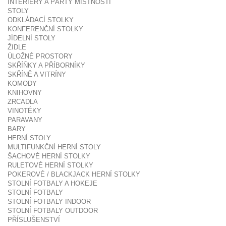
INTERIÉRY A PÁRTY MÍSTNOSTI
STOLY
ODKLÁDACÍ STOLKY
KONFERENČNÍ STOLKY
JÍDELNÍ STOLY
ŽIDLE
ÚLOŽNÉ PROSTORY
SKŘÍŇKY A PŘÍBORNÍKY
SKŘÍNĚ A VITRÍNY
KOMODY
KNIHOVNY
ZRCADLA
VINOTÉKY
PARAVANY
BARY
HERNÍ STOLY
MULTIFUNKČNÍ HERNÍ STOLY
ŠACHOVÉ HERNÍ STOLKY
RULETOVÉ HERNÍ STOLKY
POKEROVÉ / BLACKJACK HERNÍ STOLKY
STOLNÍ FOTBALY A HOKEJE
STOLNÍ FOTBALY
STOLNÍ FOTBALY INDOOR
STOLNÍ FOTBALY OUTDOOR
PŘÍSLUŠENSTVÍ