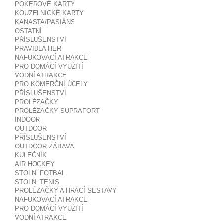
POKEROVÉ KARTY
KOUZELNICKÉ KARTY
KANASTA/PASIÁNS
OSTATNÍ
PŘÍSLUŠENSTVÍ
PRAVIDLA HER
NAFUKOVACÍ ATRAKCE
PRO DOMÁCÍ VYUŽITÍ
VODNÍ ATRAKCE
PRO KOMERČNÍ ÚČELY
PŘÍSLUŠENSTVÍ
PROLÉZAČKY
PROLÉZAČKY SUPRAFORT
INDOOR
OUTDOOR
PŘÍSLUŠENSTVÍ
OUTDOOR ZÁBAVA
KULEČNÍK
AIR HOCKEY
STOLNÍ FOTBAL
STOLNÍ TENIS
PROLÉZAČKY A HRACÍ SESTAVY
NAFUKOVACÍ ATRAKCE
PRO DOMÁCÍ VYUŽITÍ
VODNÍ ATRAKCE