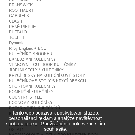
BRUNSWICK
ROOTHAERT
GABRIELS
CLASH
RENÉ PIERRE
BUFFALO
TOULET
Dynamic
Riley England + BCE
KULEČNÍKY SNOOKER
EXKLUZIVNÍ KULEČNÍKY
VENKOVNÍ - OUTDOOR KULEČNÍKY
JÍDELNÍ STOLY / KULEČNÍKY
KRYCÍ DESKY NA KULEČNÍKOVÉ STOLY
KULEČNÍKOVÉ STOLY S KRYCÍ DESKOU
SPORTOVNÍ KULEČNÍKY
KOMERČNÍ KULEČNÍKY
COUNTRY STYLE
ECONOMY KULEČNÍKY
BAZAR NEJEN KULEČNÍKŮ
Tento web používá k poskytování služeb,
KULEČNÍKOVÉ STOLY
personalizaci reklam a analýze návštěvnosti
STAROŽITNÉ KULEČNÍKY
soubory cookie. Používáním tohoto webu s tím
KULEČNÍKOVÉ PŘÍSLUŠENSTVÍ
souhlasíte.
OSTATNÍ