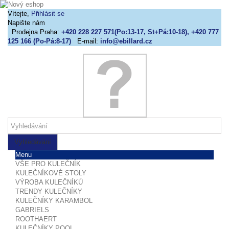
Vítejte,
Přihlásit se
Napište nám
Prodejna Praha:
+420 228 227 571(Po:13-17, St+Pá:10-18), +420 777
125 166 (Po-Pá:8-17)
E-mail:
info@ebillard.cz
Vyhledávání
Menu
VŠE PRO KULEČNÍK
KULEČNÍKOVÉ STOLY
VÝROBA KULEČNÍKŮ
TRENDY KULEČNÍKY
KULEČNÍKY KARAMBOL
GABRIELS
ROOTHAERT
KULEČNÍKY POOL