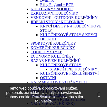
Dynamic
Riley England + BCE
KULEČNÍKY SNOOKER
EXKLUZIVNÍ KULEČNÍKY
VENKOVNÍ - OUTDOOR KULEČNÍKY
JÍDELNÍ STOLY / KULEČNÍKY
KRYCÍ DESKY NA KULEČNÍKOVÉ
STOLY
KULEČNÍKOVÉ STOLY S KRYCÍ
DESKOU
SPORTOVNÍ KULEČNÍKY
KOMERČNÍ KULEČNÍKY
COUNTRY STYLE
ECONOMY KULEČNÍKY
BAZAR NEJEN KULEČNÍKŮ
KULEČNÍKOVÉ STOLY
STAROŽITNÉ KULEČNÍKY
KULEČNÍKOVÉ PŘÍSLUŠENSTVÍ
OSTATNÍ
KARAMBOLOVÉ VLOŽKY PRO
KULEČNÍK POOL
Tento web používá k poskytování služeb,
MINI KULEČNÍKY
personalizaci reklam a analýze návštěvnosti
RUSKÁ PYRAMIDA
soubory cookie. Používáním tohoto webu s tím
Příslušenství Ruská Pyramida
souhlasíte.
NEGUŠ (BÁBA, HŘÍBEK)