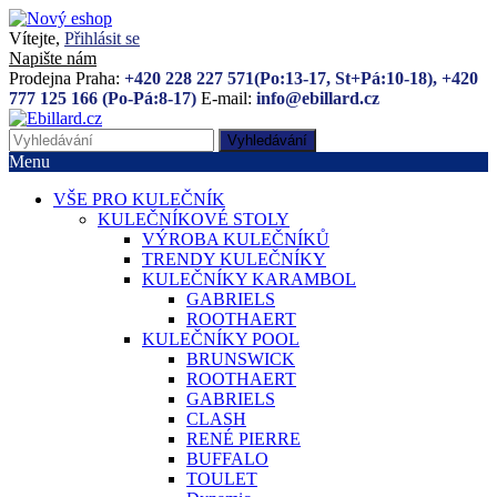
Vítejte,
Přihlásit se
Napište nám
Prodejna Praha:
+420 228 227 571(Po:13-17, St+Pá:10-18), +420
777 125 166 (Po-Pá:8-17)
E-mail:
info@ebillard.cz
Vyhledávání
Menu
VŠE PRO KULEČNÍK
KULEČNÍKOVÉ STOLY
VÝROBA KULEČNÍKŮ
TRENDY KULEČNÍKY
KULEČNÍKY KARAMBOL
GABRIELS
ROOTHAERT
KULEČNÍKY POOL
BRUNSWICK
ROOTHAERT
GABRIELS
CLASH
RENÉ PIERRE
BUFFALO
TOULET