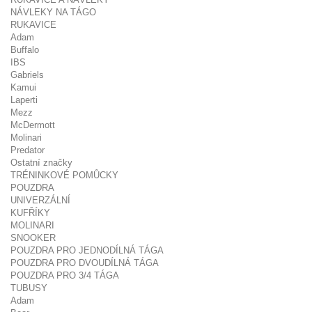
NÁVLEKY NA TÁGO
RUKAVICE
Adam
Buffalo
IBS
Gabriels
Kamui
Laperti
Mezz
McDermott
Molinari
Predator
Ostatní značky
TRÉNINKOVÉ POMŮCKY
POUZDRA
UNIVERZÁLNÍ
KUFŘÍKY
MOLINARI
SNOOKER
POUZDRA PRO JEDNODÍLNÁ TÁGA
POUZDRA PRO DVOUDÍLNÁ TÁGA
POUZDRA PRO 3/4 TÁGA
TUBUSY
Adam