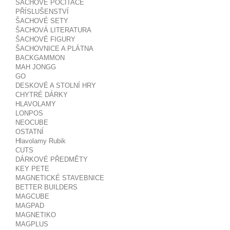
ŠACHOVÉ POČÍTAČE
PŘÍSLUŠENSTVÍ
ŠACHOVÉ SETY
ŠACHOVÁ LITERATURA
ŠACHOVÉ FIGURY
ŠACHOVNICE A PLÁTNA
BACKGAMMON
MAH JONGG
GO
DESKOVÉ A STOLNÍ HRY
CHYTRÉ DÁRKY
HLAVOLAMY
LONPOS
NEOCUBE
OSTATNÍ
Hlavolamy Rubik
CUTS
DÁRKOVÉ PŘEDMĚTY
KEY PETE
MAGNETICKÉ STAVEBNICE
BETTER BUILDERS
MAGCUBE
MAGPAD
MAGNETIKO
MAGPLUS