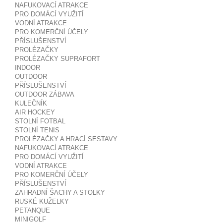
NAFUKOVACÍ ATRAKCE
PRO DOMÁCÍ VYUŽITÍ
VODNÍ ATRAKCE
PRO KOMERČNÍ ÚČELY
PŘÍSLUŠENSTVÍ
PROLÉZAČKY
PROLÉZAČKY SUPRAFORT
INDOOR
OUTDOOR
PŘÍSLUŠENSTVÍ
OUTDOOR ZÁBAVA
KULEČNÍK
AIR HOCKEY
STOLNÍ FOTBAL
STOLNÍ TENIS
PROLÉZAČKY A HRACÍ SESTAVY
NAFUKOVACÍ ATRAKCE
PRO DOMÁCÍ VYUŽITÍ
VODNÍ ATRAKCE
PRO KOMERČNÍ ÚČELY
PŘÍSLUŠENSTVÍ
ZAHRADNÍ ŠACHY A STOLKY
RUSKÉ KUŽELKY
PETANQUE
MINIGOLF