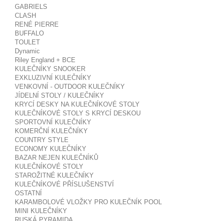
GABRIELS
CLASH
RENÉ PIERRE
BUFFALO
TOULET
Dynamic
Riley England + BCE
KULEČNÍKY SNOOKER
EXKLUZIVNÍ KULEČNÍKY
VENKOVNÍ - OUTDOOR KULEČNÍKY
JÍDELNÍ STOLY / KULEČNÍKY
KRYCÍ DESKY NA KULEČNÍKOVÉ STOLY
KULEČNÍKOVÉ STOLY S KRYCÍ DESKOU
SPORTOVNÍ KULEČNÍKY
KOMERČNÍ KULEČNÍKY
COUNTRY STYLE
ECONOMY KULEČNÍKY
BAZAR NEJEN KULEČNÍKŮ
KULEČNÍKOVÉ STOLY
STAROŽITNÉ KULEČNÍKY
KULEČNÍKOVÉ PŘÍSLUŠENSTVÍ
OSTATNÍ
KARAMBOLOVÉ VLOŽKY PRO KULEČNÍK POOL
MINI KULEČNÍKY
RUSKÁ PYRAMIDA