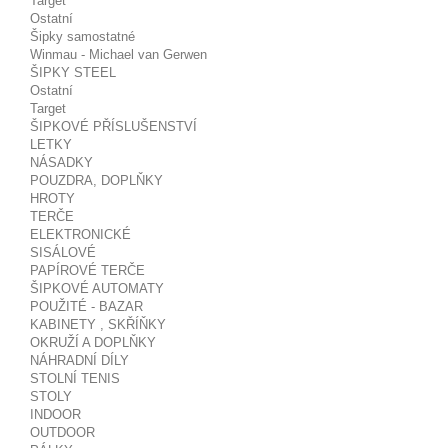
Target
Ostatní
Šipky samostatné
Winmau - Michael van Gerwen
ŠIPKY STEEL
Ostatní
Target
ŠIPKOVÉ PŘÍSLUŠENSTVÍ
LETKY
NÁSADKY
POUZDRA, DOPLŇKY
HROTY
TERČE
ELEKTRONICKÉ
SISÁLOVÉ
PAPÍROVÉ TERČE
ŠIPKOVÉ AUTOMATY
POUŽITÉ - BAZAR
KABINETY , SKŘÍŇKY
OKRUŽÍ A DOPLŇKY
NÁHRADNÍ DÍLY
STOLNÍ TENIS
STOLY
INDOOR
OUTDOOR