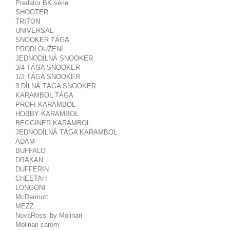
Predator BK série
SHOOTER
TRITON
UNIVERSAL
SNOOKER TÁGA
PRODLOUŽENÍ
JEDNODÍLNÁ SNOOKER
3/4 TÁGA SNOOKER
1/2 TÁGA SNOOKER
3 DÍLNÁ TÁGA SNOOKER
KARAMBOL TÁGA
PROFI KARAMBOL
HOBBY KARAMBOL
BEGGINER KARAMBOL
JEDNODÍLNÁ TÁGA KARAMBOL
ADAM
BUFFALO
DRAKAN
DUFFERIN
CHEETAH
LONGONI
McDermott
MEZZ
NovaRossi by Molinari
Molinari carom