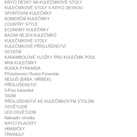
KRYCÍ DESKY NA KULEČNÍKOVÉ STOLY
KULEČNÍKOVÉ STOLY S KRYCÍ DESKOU
SPORTOVNÍ KULEČNÍKY
KOMERČNÍ KULEČNÍKY
COUNTRY STYLE
ECONOMY KULEČNÍKY
BAZAR NEJEN KULEČNÍKŮ
KULEČNÍKOVÉ STOLY
KULEČNÍKOVÉ PŘÍSLUŠENSTVÍ
OSTATNÍ
KARAMBOLOVÉ VLOŽKY PRO KULEČNÍK POOL
MINI KULEČNÍKY
RUSKÁ PYRAMIDA
Příslušenství Ruská Pyramida
NEGUŠ (BÁBA, HŘÍBEK)
PŘÍSLUŠENSTVÍ
5-Pins karambol
TAOM
PŘÍSLUŠENSTVÍ KE KULEČNÍKOVÝM STOLŮM
OSVĚTLENÍ
LED OSVĚTLENÍ
Náhradní stínidla
KRYCÍ PLACHTY
HRABIČKY
TRIANGLY