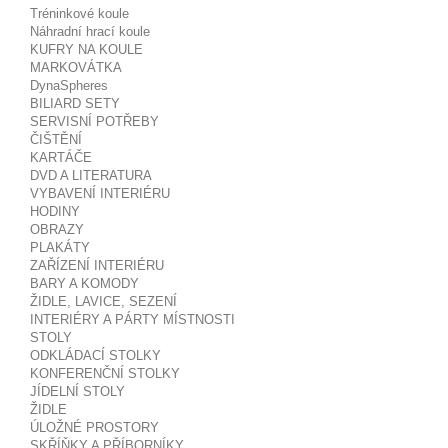
Tréninkové koule
Náhradní hrací koule
KUFRY NA KOULE
MARKOVÁTKA
DynaSpheres
BILIARD SETY
SERVISNÍ POTŘEBY
ČIŠTĚNÍ
KARTÁČE
DVD A LITERATURA
VYBAVENÍ INTERIÉRU
HODINY
OBRAZY
PLAKÁTY
ZAŘÍZENÍ INTERIÉRU
BARY A KOMODY
ŽIDLE, LAVICE, SEZENÍ
INTERIÉRY A PÁRTY MÍSTNOSTI
STOLY
ODKLÁDACÍ STOLKY
KONFERENČNÍ STOLKY
JÍDELNÍ STOLY
ŽIDLE
ÚLOŽNÉ PROSTORY
SKŘÍŇKY A PŘÍBORNÍKY