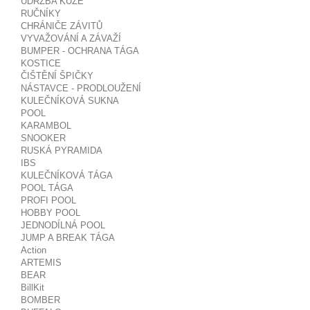
ÚDRŽBA KŮŽE
RUČNÍKY
CHRÁNIČE ZÁVITŮ
VYVAŽOVÁNÍ A ZÁVAŽÍ
BUMPER - OCHRANA TÁGA
KOSTICE
ČIŠTĚNÍ ŠPIČKY
NÁSTAVCE - PRODLOUŽENÍ
KULEČNÍKOVÁ SUKNA
POOL
KARAMBOL
SNOOKER
RUSKÁ PYRAMIDA
IBS
KULEČNÍKOVÁ TÁGA
POOL TÁGA
PROFI POOL
HOBBY POOL
JEDNODÍLNÁ POOL
JUMP A BREAK TÁGA
Action
ARTEMIS
BEAR
BillKit
BOMBER