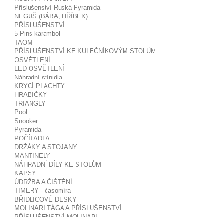
Příslušenství Ruská Pyramida
NEGUŠ (BÁBA, HŘÍBEK)
PŘÍSLUŠENSTVÍ
5-Pins karambol
TAOM
PŘÍSLUŠENSTVÍ KE KULEČNÍKOVÝM STOLŮM
OSVĚTLENÍ
LED OSVĚTLENÍ
Náhradní stínidla
KRYCÍ PLACHTY
HRABIČKY
TRIANGLY
Pool
Snooker
Pyramida
POČÍTADLA
DRŽÁKY A STOJANY
MANTINELY
NÁHRADNÍ DÍLY KE STOLŮM
KAPSY
ÚDRŽBA A ČIŠTĚNÍ
TIMERY - časomíra
BŘIDLICOVÉ DESKY
MOLINARI TÁGA A PŘÍSLUŠENSTVÍ
PŘÍSLUŠENSTVÍ MOLINARI