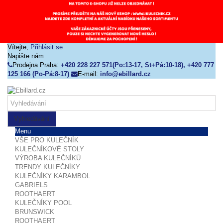
Vítejte,
Přihlásit se
Napište nám
Prodejna Praha:
+420 228 227 571(Po:13-17, St+Pá:10-18), +420 777
125 166 (Po-Pá:8-17)
E-mail:
info@ebillard.cz
Vyhledávání
Menu
VŠE PRO KULEČNÍK
KULEČNÍKOVÉ STOLY
VÝROBA KULEČNÍKŮ
TRENDY KULEČNÍKY
KULEČNÍKY KARAMBOL
GABRIELS
ROOTHAERT
KULEČNÍKY POOL
BRUNSWICK
ROOTHAERT