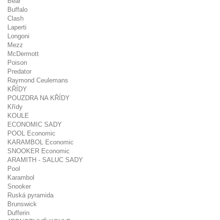
Bear
Buffalo
Clash
Laperti
Longoni
Mezz
McDermott
Poison
Predator
Raymond Ceulemans
KŘÍDY
POUZDRA NA KŘÍDY
Křídy
KOULE
ECONOMIC SADY
POOL Economic
KARAMBOL Economic
SNOOKER Economic
ARAMITH - SALUC SADY
Pool
Karambol
Snooker
Ruská pyramida
Brunswick
Dufferin