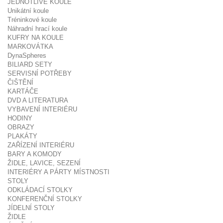
JEDNOTLIVÉ KOULE
Unikátní koule
Tréninkové koule
Náhradní hrací koule
KUFRY NA KOULE
MARKOVÁTKA
DynaSpheres
BILIARD SETY
SERVISNÍ POTŘEBY
ČIŠTĚNÍ
KARTÁČE
DVD A LITERATURA
VYBAVENÍ INTERIÉRU
HODINY
OBRAZY
PLAKÁTY
ZAŘÍZENÍ INTERIÉRU
BARY A KOMODY
ŽIDLE, LAVICE, SEZENÍ
INTERIÉRY A PÁRTY MÍSTNOSTI
STOLY
ODKLÁDACÍ STOLKY
KONFERENČNÍ STOLKY
JÍDELNÍ STOLY
ŽIDLE