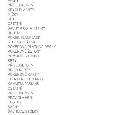
PÁLKY
PŘÍSLUŠENSTVÍ
KRYCÍ PLACHTY
MÍČKY
SÍTĚ
OSTATNÍ
ŠACHY A OSTATNÍ HRY
RULETA
POKER/BLACKJACK
STOLY A PLÁTNA
POKEROVÁ PLÁTNA A DESKY
POKEROVÉ ŽETONY
POMOCNÉ ŽETONY
SETY
PŘÍSLUŠENSTVÍ
HRACÍ KARTY
POKEROVÉ KARTY
KOUZELNICKÉ KARTY
KANASTA/PASIÁNS
OSTATNÍ
PŘÍSLUŠENSTVÍ
PRAVIDLA HER
KOSTKY
ŠACHY
ŠACHOVÉ STOLKY