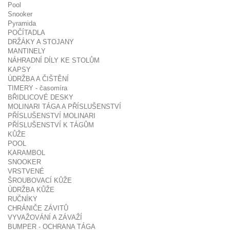
Pool
Snooker
Pyramida
POČÍTADLA
DRŽÁKY A STOJANY
MANTINELY
NÁHRADNÍ DÍLY KE STOLŮM
KAPSY
ÚDRŽBA A ČIŠTĚNÍ
TIMERY - časomíra
BŘIDLICOVÉ DESKY
MOLINARI TÁGA A PŘÍSLUŠENSTVÍ
PŘÍSLUŠENSTVÍ MOLINARI
PŘÍSLUŠENSTVÍ K TÁGŮM
KŮŽE
POOL
KARAMBOL
SNOOKER
VRSTVENÉ
ŠROUBOVACÍ KŮŽE
ÚDRŽBA KŮŽE
RUČNÍKY
CHRÁNIČE ZÁVITŮ
VYVAŽOVÁNÍ A ZÁVAŽÍ
BUMPER - OCHRANA TÁGA