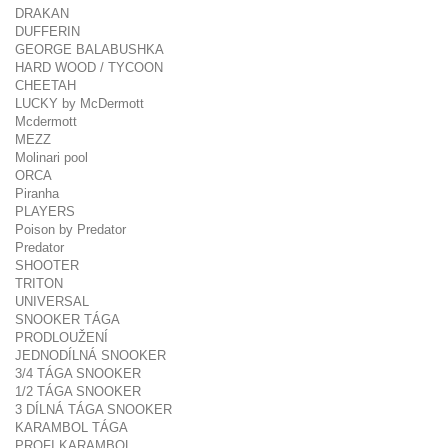
DRAKAN
DUFFERIN
GEORGE BALABUSHKA
HARD WOOD / TYCOON
CHEETAH
LUCKY by McDermott
Mcdermott
MEZZ
Molinari pool
ORCA
Piranha
PLAYERS
Poison by Predator
Predator
SHOOTER
TRITON
UNIVERSAL
SNOOKER TÁGA
PRODLOUŽENÍ
JEDNODÍLNÁ SNOOKER
3/4 TÁGA SNOOKER
1/2 TÁGA SNOOKER
3 DÍLNÁ TÁGA SNOOKER
KARAMBOL TÁGA
PROFI KARAMBOL