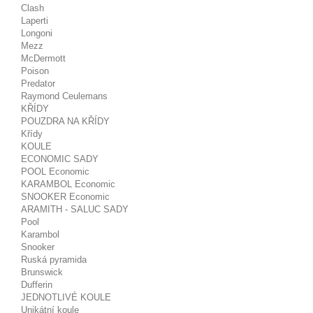
Clash
Laperti
Longoni
Mezz
McDermott
Poison
Predator
Raymond Ceulemans
KŘÍDY
POUZDRA NA KŘÍDY
Křídy
KOULE
ECONOMIC SADY
POOL Economic
KARAMBOL Economic
SNOOKER Economic
ARAMITH - SALUC SADY
Pool
Karambol
Snooker
Ruská pyramida
Brunswick
Dufferin
JEDNOTLIVÉ KOULE
Unikátní koule