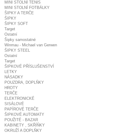
MINI STOLNÍ TENIS
MINI STOLNÍ FOTBÁLKY
ŠIPKY A TERČE
ŠIPKY
ŠIPKY SOFT
Target
Ostatní
Šipky samostatné
Winmau - Michael van Gerwen
ŠIPKY STEEL
Ostatní
Target
ŠIPKOVÉ PŘÍSLUŠENSTVÍ
LETKY
NÁSADKY
POUZDRA, DOPLŇKY
HROTY
TERČE
ELEKTRONICKÉ
SISÁLOVÉ
PAPÍROVÉ TERČE
ŠIPKOVÉ AUTOMATY
POUŽITÉ - BAZAR
KABINETY , SKŘÍŇKY
OKRUŽÍ A DOPLŇKY