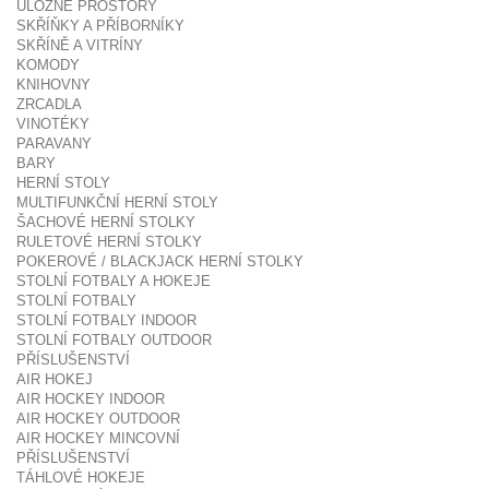
ÚLOŽNÉ PROSTORY
SKŘÍŇKY A PŘÍBORNÍKY
SKŘÍNĚ A VITRÍNY
KOMODY
KNIHOVNY
ZRCADLA
VINOTÉKY
PARAVANY
BARY
HERNÍ STOLY
MULTIFUNKČNÍ HERNÍ STOLY
ŠACHOVÉ HERNÍ STOLKY
RULETOVÉ HERNÍ STOLKY
POKEROVÉ / BLACKJACK HERNÍ STOLKY
STOLNÍ FOTBALY A HOKEJE
STOLNÍ FOTBALY
STOLNÍ FOTBALY INDOOR
STOLNÍ FOTBALY OUTDOOR
PŘÍSLUŠENSTVÍ
AIR HOKEJ
AIR HOCKEY INDOOR
AIR HOCKEY OUTDOOR
AIR HOCKEY MINCOVNÍ
PŘÍSLUŠENSTVÍ
TÁHLOVÉ HOKEJE