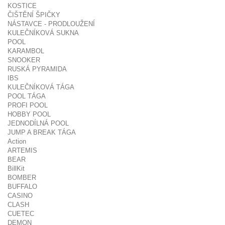
KOSTICE
ČIŠTĚNÍ ŠPIČKY
NÁSTAVCE - PRODLOUŽENÍ
KULEČNÍKOVÁ SUKNA
POOL
KARAMBOL
SNOOKER
RUSKÁ PYRAMIDA
IBS
KULEČNÍKOVÁ TÁGA
POOL TÁGA
PROFI POOL
HOBBY POOL
JEDNODÍLNÁ POOL
JUMP A BREAK TÁGA
Action
ARTEMIS
BEAR
BillKit
BOMBER
BUFFALO
CASINO
CLASH
CUETEC
DEMON