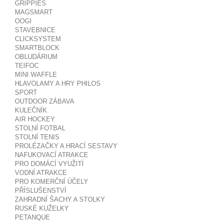
GRIPPIES
MAGSMART
OOGI
STAVEBNICE
CLICKSYSTEM
SMARTBLOCK
OBLUDÁRIUM
TEIFOC
MINI WAFFLE
HLAVOLAMY A HRY PHILOS
SPORT
OUTDOOR ZÁBAVA
KULEČNÍK
AIR HOCKEY
STOLNÍ FOTBAL
STOLNÍ TENIS
PROLÉZAČKY A HRACÍ SESTAVY
NAFUKOVACÍ ATRAKCE
PRO DOMÁCÍ VYUŽITÍ
VODNÍ ATRAKCE
PRO KOMERČNÍ ÚČELY
PŘÍSLUŠENSTVÍ
ZAHRADNÍ ŠACHY A STOLKY
RUSKÉ KUŽELKY
PETANQUE