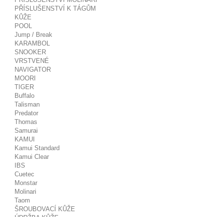
PŘÍSLUŠENSTVÍ K TÁGŮM
KŮŽE
POOL
Jump / Break
KARAMBOL
SNOOKER
VRSTVENÉ
NAVIGATOR
MOORI
TIGER
Buffalo
Talisman
Predator
Thomas
Samurai
KAMUI
Kamui Standard
Kamui Clear
IBS
Cuetec
Monstar
Molinari
Taom
ŠROUBOVACÍ KŮŽE