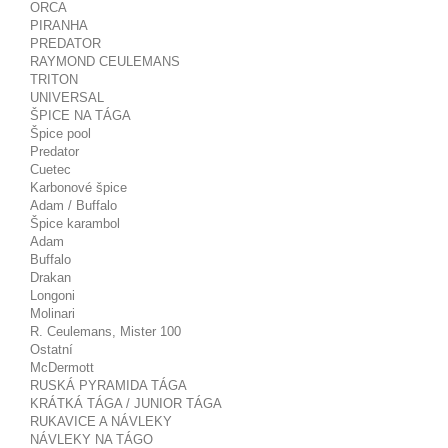
ORCA
PIRANHA
PREDATOR
RAYMOND CEULEMANS
TRITON
UNIVERSAL
ŠPICE NA TÁGA
Špice pool
Predator
Cuetec
Karbonové špice
Adam / Buffalo
Špice karambol
Adam
Buffalo
Drakan
Longoni
Molinari
R. Ceulemans, Mister 100
Ostatní
McDermott
RUSKÁ PYRAMIDA TÁGA
KRÁTKÁ TÁGA / JUNIOR TÁGA
RUKAVICE A NÁVLEKY
NÁVLEKY NA TÁGO