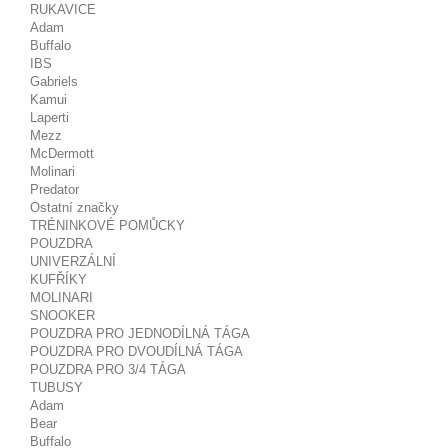
RUKAVICE
Adam
Buffalo
IBS
Gabriels
Kamui
Laperti
Mezz
McDermott
Molinari
Predator
Ostatní značky
TRÉNINKOVÉ POMŮCKY
POUZDRA
UNIVERZÁLNÍ
KUFŘÍKY
MOLINARI
SNOOKER
POUZDRA PRO JEDNODÍLNÁ TÁGA
POUZDRA PRO DVOUDÍLNÁ TÁGA
POUZDRA PRO 3/4 TÁGA
TUBUSY
Adam
Bear
Buffalo