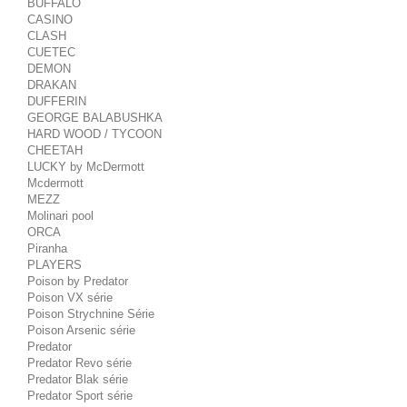
BUFFALO
CASINO
CLASH
CUETEC
DEMON
DRAKAN
DUFFERIN
GEORGE BALABUSHKA
HARD WOOD / TYCOON
CHEETAH
LUCKY by McDermott
Mcdermott
MEZZ
Molinari pool
ORCA
Piranha
PLAYERS
Poison by Predator
Poison VX série
Poison Strychnine Série
Poison Arsenic série
Predator
Predator Revo série
Predator Blak série
Predator Sport série