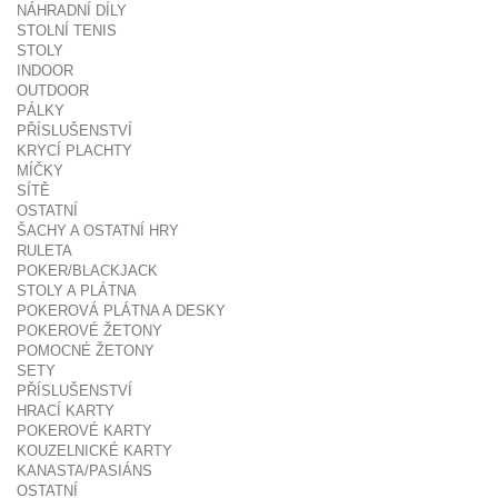
NÁHRADNÍ DÍLY
STOLNÍ TENIS
STOLY
INDOOR
OUTDOOR
PÁLKY
PŘÍSLUŠENSTVÍ
KRYCÍ PLACHTY
MÍČKY
SÍTĚ
OSTATNÍ
ŠACHY A OSTATNÍ HRY
RULETA
POKER/BLACKJACK
STOLY A PLÁTNA
POKEROVÁ PLÁTNA A DESKY
POKEROVÉ ŽETONY
POMOCNÉ ŽETONY
SETY
PŘÍSLUŠENSTVÍ
HRACÍ KARTY
POKEROVÉ KARTY
KOUZELNICKÉ KARTY
KANASTA/PASIÁNS
OSTATNÍ