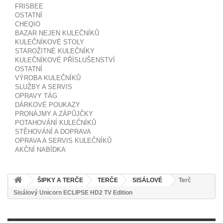
FRISBEE
OSTATNÍ
CHEQIO
BAZAR NEJEN KULEČNÍKŮ
KULEČNÍKOVÉ STOLY
STAROŽITNÉ KULEČNÍKY
KULEČNÍKOVÉ PŘÍSLUŠENSTVÍ
OSTATNÍ
VÝROBA KULEČNÍKŮ
SLUŽBY A SERVIS
OPRAVY TÁG
DÁRKOVÉ POUKAZY
PRONÁJMY A ZÁPŮJČKY
POTAHOVÁNÍ KULEČNÍKŮ
STĚHOVÁNÍ A DOPRAVA
OPRAVA A SERVIS KULEČNÍKŮ
AKČNÍ NABÍDKA
ŠIPKY A TERČE
TERČE
SISÁLOVÉ
Terč
Sisálový Unicorn ECLIPSE HD2 TV Edition