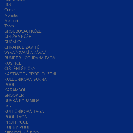
IBS
Cuetec
Monstar
Molinari
Taom
ŠROUBOVACÍ KŮŽE
ÚDRŽBA KŮŽE
RUČNÍKY
CHRÁNIČE ZÁVITŮ
VYVAŽOVÁNÍ A ZÁVAŽÍ
BUMPER - OCHRANA TÁGA
KOSTICE
ČIŠTĚNÍ ŠPIČKY
NÁSTAVCE - PRODLOUŽENÍ
KULEČNÍKOVÁ SUKNA
POOL
KARAMBOL
SNOOKER
RUSKÁ PYRAMIDA
IBS
KULEČNÍKOVÁ TÁGA
POOL TÁGA
PROFI POOL
HOBBY POOL
JEDNODÍLNÁ POOL