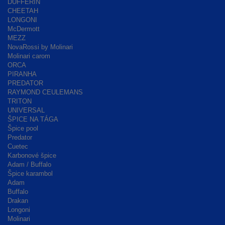
DUFFERIN
CHEETAH
LONGONI
McDermott
MEZZ
NovaRossi by Molinari
Molinari carom
ORCA
PIRANHA
PREDATOR
RAYMOND CEULEMANS
TRITON
UNIVERSAL
ŠPICE NA TÁGA
Špice pool
Predator
Cuetec
Karbonové špice
Adam / Buffalo
Špice karambol
Adam
Buffalo
Drakan
Longoni
Molinari