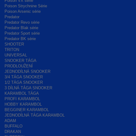
Poison VX série
Poison Strychnine Série
Poison Arsenic série
Predator
Predator Revo série
Predator Blak série
Predator Sport série
Predator BK série
SHOOTER
TRITON
UNIVERSAL
SNOOKER TÁGA
PRODLOUŽENÍ
JEDNODÍLNÁ SNOOKER
3/4 TÁGA SNOOKER
1/2 TÁGA SNOOKER
3 DÍLNÁ TÁGA SNOOKER
KARAMBOL TÁGA
PROFI KARAMBOL
HOBBY KARAMBOL
BEGGINER KARAMBOL
JEDNODÍLNÁ TÁGA KARAMBOL
ADAM
BUFFALO
DRAKAN