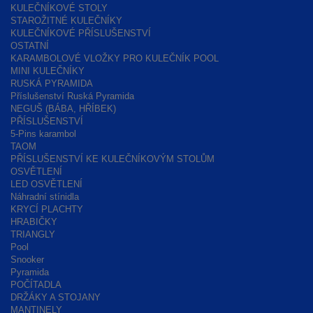
KULEČNÍKOVÉ STOLY
STAROŽITNÉ KULEČNÍKY
KULEČNÍKOVÉ PŘÍSLUŠENSTVÍ
OSTATNÍ
KARAMBOLOVÉ VLOŽKY PRO KULEČNÍK POOL
MINI KULEČNÍKY
RUSKÁ PYRAMIDA
Příslušenství Ruská Pyramida
NEGUŠ (BÁBA, HŘÍBEK)
PŘÍSLUŠENSTVÍ
5-Pins karambol
TAOM
PŘÍSLUŠENSTVÍ KE KULEČNÍKOVÝM STOLŮM
OSVĚTLENÍ
LED OSVĚTLENÍ
Náhradní stínidla
KRYCÍ PLACHTY
HRABIČKY
TRIANGLY
Pool
Snooker
Pyramida
POČÍTADLA
DRŽÁKY A STOJANY
MANTINELY