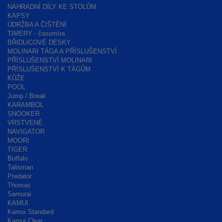
NÁHRADNÍ DÍLY KE STOLŮM
KAPSY
ÚDRŽBA A ČIŠTĚNÍ
TIMERY - časomíra
BŘIDLICOVÉ DESKY
MOLINARI TÁGA A PŘÍSLUŠENSTVÍ
PŘÍSLUŠENSTVÍ MOLINARI
PŘÍSLUŠENSTVÍ K TÁGŮM
KŮŽE
POOL
Jump / Break
KARAMBOL
SNOOKER
VRSTVENÉ
NAVIGATOR
MOORI
TIGER
Buffalo
Talisman
Predator
Thomas
Samurai
KAMUI
Kamui Standard
Kamui Clear