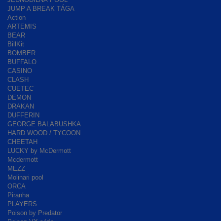
JUMP A BREAK TÁGA
Action
ARTEMIS
BEAR
BillKit
BOMBER
BUFFALO
CASINO
CLASH
CUETEC
DEMON
DRAKAN
DUFFERIN
GEORGE BALABUSHKA
HARD WOOD / TYCOON
CHEETAH
LUCKY by McDermott
Mcdermott
MEZZ
Molinari pool
ORCA
Piranha
PLAYERS
Poison by Predator