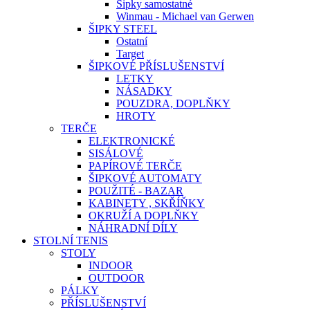
Šipky samostatné
Winmau - Michael van Gerwen
ŠIPKY STEEL
Ostatní
Target
ŠIPKOVÉ PŘÍSLUŠENSTVÍ
LETKY
NÁSADKY
POUZDRA, DOPLŇKY
HROTY
TERČE
ELEKTRONICKÉ
SISÁLOVÉ
PAPÍROVÉ TERČE
ŠIPKOVÉ AUTOMATY
POUŽITÉ - BAZAR
KABINETY , SKŘÍŇKY
OKRUŽÍ A DOPLŇKY
NÁHRADNÍ DÍLY
STOLNÍ TENIS
STOLY
INDOOR
OUTDOOR
PÁLKY
PŘÍSLUŠENSTVÍ