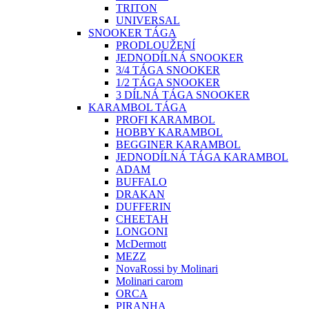
TRITON
UNIVERSAL
SNOOKER TÁGA
PRODLOUŽENÍ
JEDNODÍLNÁ SNOOKER
3/4 TÁGA SNOOKER
1/2 TÁGA SNOOKER
3 DÍLNÁ TÁGA SNOOKER
KARAMBOL TÁGA
PROFI KARAMBOL
HOBBY KARAMBOL
BEGGINER KARAMBOL
JEDNODÍLNÁ TÁGA KARAMBOL
ADAM
BUFFALO
DRAKAN
DUFFERIN
CHEETAH
LONGONI
McDermott
MEZZ
NovaRossi by Molinari
Molinari carom
ORCA
PIRANHA