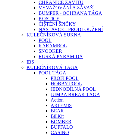
CHRÁNIČE ZÁVITŮ
VYVAŽOVÁNÍ A ZÁVAŽÍ
BUMPER - OCHRANA TÁGA
KOSTICE
ČIŠTĚNÍ ŠPIČKY
NÁSTAVCE - PRODLOUŽENÍ
KULEČNÍKOVÁ SUKNA
POOL
KARAMBOL
SNOOKER
RUSKÁ PYRAMIDA
IBS
KULEČNÍKOVÁ TÁGA
POOL TÁGA
PROFI POOL
HOBBY POOL
JEDNODÍLNÁ POOL
JUMP A BREAK TÁGA
Action
ARTEMIS
BEAR
BillKit
BOMBER
BUFFALO
CASINO