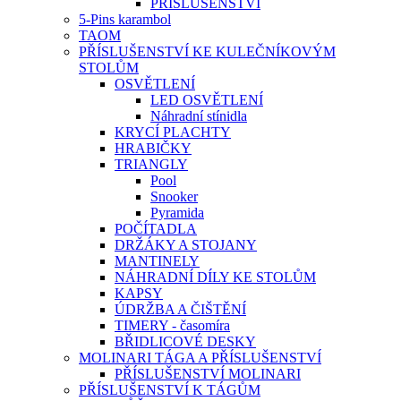
PŘÍSLUŠENSTVÍ
5-Pins karambol
TAOM
PŘÍSLUŠENSTVÍ KE KULEČNÍKOVÝM
STOLŮM
OSVĚTLENÍ
LED OSVĚTLENÍ
Náhradní stínidla
KRYCÍ PLACHTY
HRABIČKY
TRIANGLY
Pool
Snooker
Pyramida
POČÍTADLA
DRŽÁKY A STOJANY
MANTINELY
NÁHRADNÍ DÍLY KE STOLŮM
KAPSY
ÚDRŽBA A ČIŠTĚNÍ
TIMERY - časomíra
BŘIDLICOVÉ DESKY
MOLINARI TÁGA A PŘÍSLUŠENSTVÍ
PŘÍSLUŠENSTVÍ MOLINARI
PŘÍSLUŠENSTVÍ K TÁGŮM