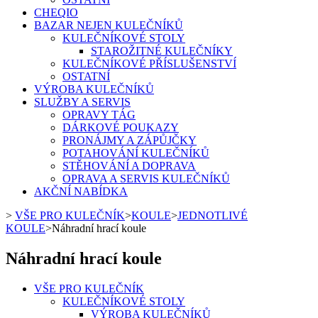
CHEQIO
BAZAR NEJEN KULEČNÍKŮ
KULEČNÍKOVÉ STOLY
STAROŽITNÉ KULEČNÍKY
KULEČNÍKOVÉ PŘÍSLUŠENSTVÍ
OSTATNÍ
VÝROBA KULEČNÍKŮ
SLUŽBY A SERVIS
OPRAVY TÁG
DÁRKOVÉ POUKAZY
PRONÁJMY A ZÁPŮJČKY
POTAHOVÁNÍ KULEČNÍKŮ
STĚHOVÁNÍ A DOPRAVA
OPRAVA A SERVIS KULEČNÍKŮ
AKČNÍ NABÍDKA
>
VŠE PRO KULEČNÍK
>
KOULE
>
JEDNOTLIVÉ
KOULE
>
Náhradní hrací koule
Náhradní hrací koule
VŠE PRO KULEČNÍK
KULEČNÍKOVÉ STOLY
VÝROBA KULEČNÍKŮ