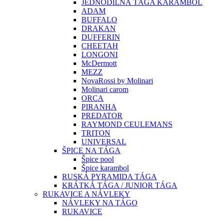
JEDNODÍLNÁ TÁGA KARAMBOL
ADAM
BUFFALO
DRAKAN
DUFFERIN
CHEETAH
LONGONI
McDermott
MEZZ
NovaRossi by Molinari
Molinari carom
ORCA
PIRANHA
PREDATOR
RAYMOND CEULEMANS
TRITON
UNIVERSAL
ŠPICE NA TÁGA
Špice pool
Špice karambol
RUSKÁ PYRAMIDA TÁGA
KRÁTKÁ TÁGA / JUNIOR TÁGA
RUKAVICE A NÁVLEKY
NÁVLEKY NA TÁGO
RUKAVICE