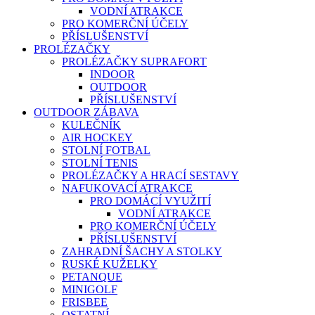
VODNÍ ATRAKCE
PRO KOMERČNÍ ÚČELY
PŘÍSLUŠENSTVÍ
PROLÉZAČKY
PROLÉZAČKY SUPRAFORT
INDOOR
OUTDOOR
PŘÍSLUŠENSTVÍ
OUTDOOR ZÁBAVA
KULEČNÍK
AIR HOCKEY
STOLNÍ FOTBAL
STOLNÍ TENIS
PROLÉZAČKY A HRACÍ SESTAVY
NAFUKOVACÍ ATRAKCE
PRO DOMÁCÍ VYUŽITÍ
VODNÍ ATRAKCE
PRO KOMERČNÍ ÚČELY
PŘÍSLUŠENSTVÍ
ZAHRADNÍ ŠACHY A STOLKY
RUSKÉ KUŽELKY
PETANQUE
MINIGOLF
FRISBEE
OSTATNÍ