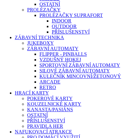
OSTATNÍ
PROLÉZAČKY
PROLÉZAČKY SUPRAFORT
INDOOR
OUTDOOR
PŘÍSLUŠENSTVÍ
ZÁBAVNÍ TECHNIKA
JUKEBOXY
ZÁBAVNÍ AUTOMATY
FLIPPER - PINBALLS
VZDUŠNÝ HOKEJ
SPORTOVNÍ ZÁBAVNÍ AUTOMATY
SILOVÉ ZÁBAVNÍ AUTOMATY
KULEČNÍK MINCOVNÍ/ŽETONOVÝ
ARCADE
RETRO
HRACÍ KARTY
POKEROVÉ KARTY
KOUZELNICKÉ KARTY
KANASTA/PASIÁNS
OSTATNÍ
PŘÍSLUŠENSTVÍ
PRAVIDLA HER
NAFUKOVACÍ ATRAKCE
PRO DOMÁCÍ VYUŽITÍ