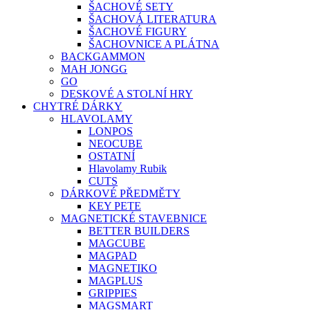
ŠACHOVÉ SETY
ŠACHOVÁ LITERATURA
ŠACHOVÉ FIGURY
ŠACHOVNICE A PLÁTNA
BACKGAMMON
MAH JONGG
GO
DESKOVÉ A STOLNÍ HRY
CHYTRÉ DÁRKY
HLAVOLAMY
LONPOS
NEOCUBE
OSTATNÍ
Hlavolamy Rubik
CUTS
DÁRKOVÉ PŘEDMĚTY
KEY PETE
MAGNETICKÉ STAVEBNICE
BETTER BUILDERS
MAGCUBE
MAGPAD
MAGNETIKO
MAGPLUS
GRIPPIES
MAGSMART