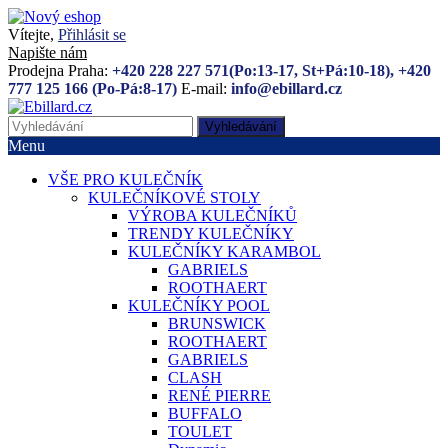
Vítejte,
Přihlásit se
Napište nám
Prodejna Praha:
+420 228 227 571(Po:13-17, St+Pá:10-18), +420
777 125 166 (Po-Pá:8-17)
E-mail:
info@ebillard.cz
Vyhledávání
Menu
VŠE PRO KULEČNÍK
KULEČNÍKOVÉ STOLY
VÝROBA KULEČNÍKŮ
TRENDY KULEČNÍKY
KULEČNÍKY KARAMBOL
GABRIELS
ROOTHAERT
KULEČNÍKY POOL
BRUNSWICK
ROOTHAERT
GABRIELS
CLASH
RENÉ PIERRE
BUFFALO
TOULET