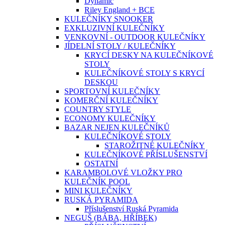
Dynamic
Riley England + BCE
KULEČNÍKY SNOOKER
EXKLUZIVNÍ KULEČNÍKY
VENKOVNÍ - OUTDOOR KULEČNÍKY
JÍDELNÍ STOLY / KULEČNÍKY
KRYCÍ DESKY NA KULEČNÍKOVÉ
STOLY
KULEČNÍKOVÉ STOLY S KRYCÍ
DESKOU
SPORTOVNÍ KULEČNÍKY
KOMERČNÍ KULEČNÍKY
COUNTRY STYLE
ECONOMY KULEČNÍKY
BAZAR NEJEN KULEČNÍKŮ
KULEČNÍKOVÉ STOLY
STAROŽITNÉ KULEČNÍKY
KULEČNÍKOVÉ PŘÍSLUŠENSTVÍ
OSTATNÍ
KARAMBOLOVÉ VLOŽKY PRO
KULEČNÍK POOL
MINI KULEČNÍKY
RUSKÁ PYRAMIDA
Příslušenství Ruská Pyramida
NEGUŠ (BÁBA, HŘÍBEK)