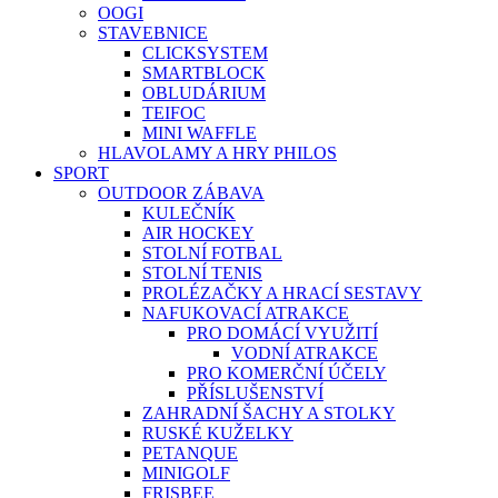
OOGI
STAVEBNICE
CLICKSYSTEM
SMARTBLOCK
OBLUDÁRIUM
TEIFOC
MINI WAFFLE
HLAVOLAMY A HRY PHILOS
SPORT
OUTDOOR ZÁBAVA
KULEČNÍK
AIR HOCKEY
STOLNÍ FOTBAL
STOLNÍ TENIS
PROLÉZAČKY A HRACÍ SESTAVY
NAFUKOVACÍ ATRAKCE
PRO DOMÁCÍ VYUŽITÍ
VODNÍ ATRAKCE
PRO KOMERČNÍ ÚČELY
PŘÍSLUŠENSTVÍ
ZAHRADNÍ ŠACHY A STOLKY
RUSKÉ KUŽELKY
PETANQUE
MINIGOLF
FRISBEE