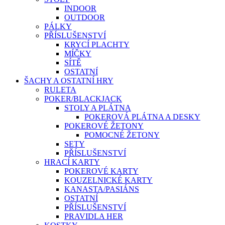
INDOOR
OUTDOOR
PÁLKY
PŘÍSLUŠENSTVÍ
KRYCÍ PLACHTY
MÍČKY
SÍTĚ
OSTATNÍ
ŠACHY A OSTATNÍ HRY
RULETA
POKER/BLACKJACK
STOLY A PLÁTNA
POKEROVÁ PLÁTNA A DESKY
POKEROVÉ ŽETONY
POMOCNÉ ŽETONY
SETY
PŘÍSLUŠENSTVÍ
HRACÍ KARTY
POKEROVÉ KARTY
KOUZELNICKÉ KARTY
KANASTA/PASIÁNS
OSTATNÍ
PŘÍSLUŠENSTVÍ
PRAVIDLA HER