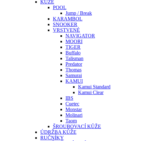
KŮŽE
POOL
Jump / Break
KARAMBOL
SNOOKER
VRSTVENÉ
NAVIGATOR
MOORI
TIGER
Buffalo
Talisman
Predator
Thomas
Samurai
KAMUI
Kamui Standard
Kamui Clear
IBS
Cuetec
Monstar
Molinari
Taom
ŠROUBOVACÍ KŮŽE
ÚDRŽBA KŮŽE
RUČNÍKY