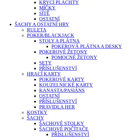
KRYCÍ PLACHTY
MÍČKY
SÍTĚ
OSTATNÍ
ŠACHY A OSTATNÍ HRY
RULETA
POKER/BLACKJACK
STOLY A PLÁTNA
POKEROVÁ PLÁTNA A DESKY
POKEROVÉ ŽETONY
POMOCNÉ ŽETONY
SETY
PŘÍSLUŠENSTVÍ
HRACÍ KARTY
POKEROVÉ KARTY
KOUZELNICKÉ KARTY
KANASTA/PASIÁNS
OSTATNÍ
PŘÍSLUŠENSTVÍ
PRAVIDLA HER
KOSTKY
ŠACHY
ŠACHOVÉ STOLKY
ŠACHOVÉ POČÍTAČE
PŘÍSLUŠENSTVÍ