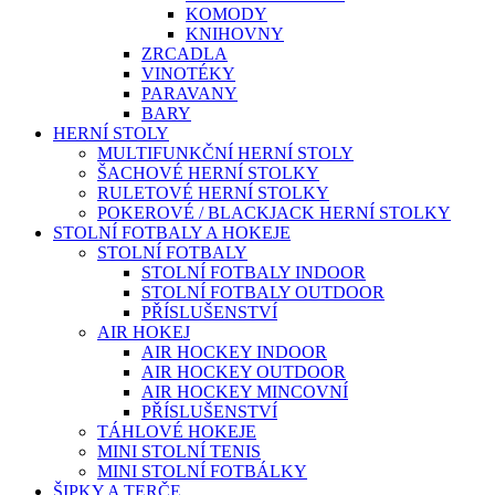
KOMODY
KNIHOVNY
ZRCADLA
VINOTÉKY
PARAVANY
BARY
HERNÍ STOLY
MULTIFUNKČNÍ HERNÍ STOLY
ŠACHOVÉ HERNÍ STOLKY
RULETOVÉ HERNÍ STOLKY
POKEROVÉ / BLACKJACK HERNÍ STOLKY
STOLNÍ FOTBALY A HOKEJE
STOLNÍ FOTBALY
STOLNÍ FOTBALY INDOOR
STOLNÍ FOTBALY OUTDOOR
PŘÍSLUŠENSTVÍ
AIR HOKEJ
AIR HOCKEY INDOOR
AIR HOCKEY OUTDOOR
AIR HOCKEY MINCOVNÍ
PŘÍSLUŠENSTVÍ
TÁHLOVÉ HOKEJE
MINI STOLNÍ TENIS
MINI STOLNÍ FOTBÁLKY
ŠIPKY A TERČE