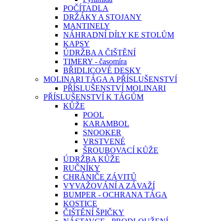
POČÍTADLA
DRŽÁKY A STOJANY
MANTINELY
NÁHRADNÍ DÍLY KE STOLŮM
KAPSY
ÚDRŽBA A ČIŠTĚNÍ
TIMERY - časomíra
BŘIDLICOVÉ DESKY
MOLINARI TÁGA A PŘÍSLUŠENSTVÍ
PŘÍSLUŠENSTVÍ MOLINARI
PŘÍSLUŠENSTVÍ K TÁGŮM
KŮŽE
POOL
KARAMBOL
SNOOKER
VRSTVENÉ
ŠROUBOVACÍ KŮŽE
ÚDRŽBA KŮŽE
RUČNÍKY
CHRÁNIČE ZÁVITŮ
VYVAŽOVÁNÍ A ZÁVAŽÍ
BUMPER - OCHRANA TÁGA
KOSTICE
ČIŠTĚNÍ ŠPIČKY