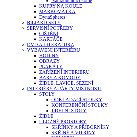
Náhradní hrací koule
KUFRY NA KOULE
MARKOVÁTKA
DynaSpheres
BILIARD SETY
SERVISNÍ POTŘEBY
ČIŠTĚNÍ
KARTÁČE
DVD A LITERATURA
VYBAVENÍ INTERIÉRU
HODINY
OBRAZY
PLAKÁTY
ZAŘÍZENÍ INTERIÉRU
BARY A KOMODY
ŽIDLE, LAVICE, SEZENÍ
INTERIÉRY A PÁRTY MÍSTNOSTI
STOLY
ODKLÁDACÍ STOLKY
KONFERENČNÍ STOLKY
JÍDELNÍ STOLY
ŽIDLE
ÚLOŽNÉ PROSTORY
SKŘÍŇKY A PŘÍBORNÍKY
SKŘÍNĚ A VITRÍNY