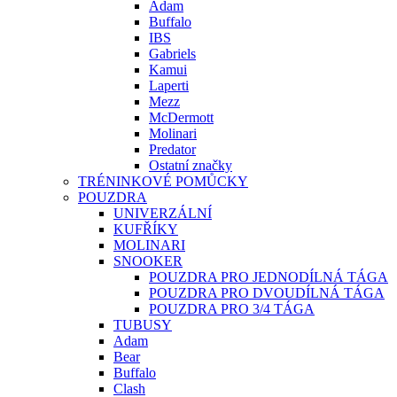
Adam
Buffalo
IBS
Gabriels
Kamui
Laperti
Mezz
McDermott
Molinari
Predator
Ostatní značky
TRÉNINKOVÉ POMŮCKY
POUZDRA
UNIVERZÁLNÍ
KUFŘÍKY
MOLINARI
SNOOKER
POUZDRA PRO JEDNODÍLNÁ TÁGA
POUZDRA PRO DVOUDÍLNÁ TÁGA
POUZDRA PRO 3/4 TÁGA
TUBUSY
Adam
Bear
Buffalo
Clash