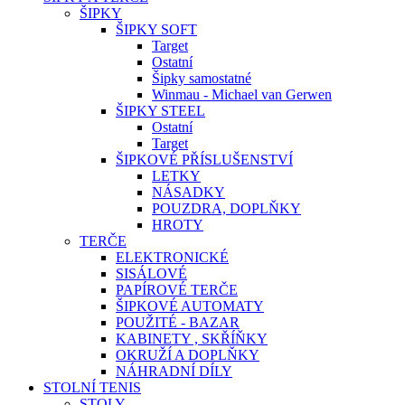
ŠIPKY
ŠIPKY SOFT
Target
Ostatní
Šipky samostatné
Winmau - Michael van Gerwen
ŠIPKY STEEL
Ostatní
Target
ŠIPKOVÉ PŘÍSLUŠENSTVÍ
LETKY
NÁSADKY
POUZDRA, DOPLŇKY
HROTY
TERČE
ELEKTRONICKÉ
SISÁLOVÉ
PAPÍROVÉ TERČE
ŠIPKOVÉ AUTOMATY
POUŽITÉ - BAZAR
KABINETY , SKŘÍŇKY
OKRUŽÍ A DOPLŇKY
NÁHRADNÍ DÍLY
STOLNÍ TENIS
STOLY