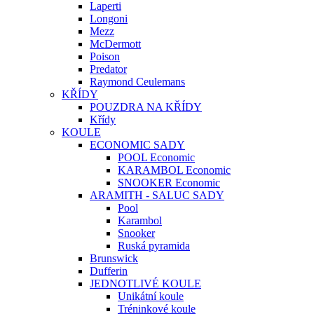
Laperti
Longoni
Mezz
McDermott
Poison
Predator
Raymond Ceulemans
KŘÍDY
POUZDRA NA KŘÍDY
Křídy
KOULE
ECONOMIC SADY
POOL Economic
KARAMBOL Economic
SNOOKER Economic
ARAMITH - SALUC SADY
Pool
Karambol
Snooker
Ruská pyramida
Brunswick
Dufferin
JEDNOTLIVÉ KOULE
Unikátní koule
Tréninkové koule