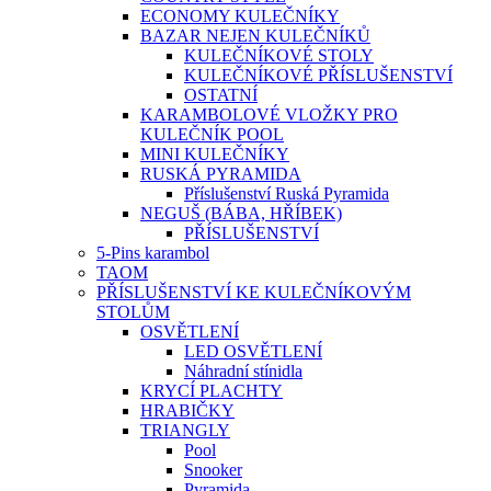
ECONOMY KULEČNÍKY
BAZAR NEJEN KULEČNÍKŮ
KULEČNÍKOVÉ STOLY
KULEČNÍKOVÉ PŘÍSLUŠENSTVÍ
OSTATNÍ
KARAMBOLOVÉ VLOŽKY PRO
KULEČNÍK POOL
MINI KULEČNÍKY
RUSKÁ PYRAMIDA
Příslušenství Ruská Pyramida
NEGUŠ (BÁBA, HŘÍBEK)
PŘÍSLUŠENSTVÍ
5-Pins karambol
TAOM
PŘÍSLUŠENSTVÍ KE KULEČNÍKOVÝM
STOLŮM
OSVĚTLENÍ
LED OSVĚTLENÍ
Náhradní stínidla
KRYCÍ PLACHTY
HRABIČKY
TRIANGLY
Pool
Snooker
Pyramida