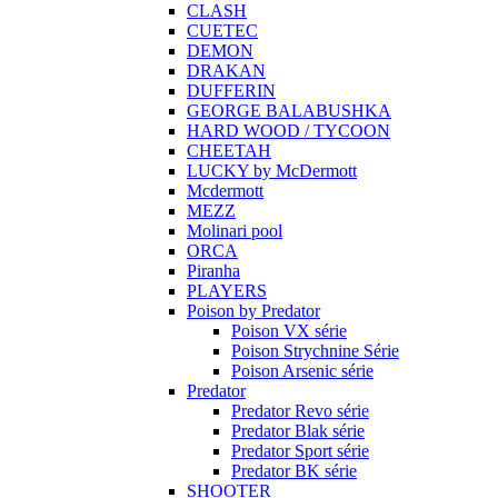
CLASH
CUETEC
DEMON
DRAKAN
DUFFERIN
GEORGE BALABUSHKA
HARD WOOD / TYCOON
CHEETAH
LUCKY by McDermott
Mcdermott
MEZZ
Molinari pool
ORCA
Piranha
PLAYERS
Poison by Predator
Poison VX série
Poison Strychnine Série
Poison Arsenic série
Predator
Predator Revo série
Predator Blak série
Predator Sport série
Predator BK série
SHOOTER