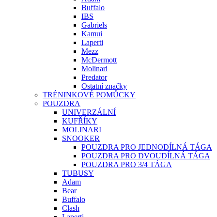
Buffalo
IBS
Gabriels
Kamui
Laperti
Mezz
McDermott
Molinari
Predator
Ostatní značky
TRÉNINKOVÉ POMŮCKY
POUZDRA
UNIVERZÁLNÍ
KUFŘÍKY
MOLINARI
SNOOKER
POUZDRA PRO JEDNODÍLNÁ TÁGA
POUZDRA PRO DVOUDÍLNÁ TÁGA
POUZDRA PRO 3/4 TÁGA
TUBUSY
Adam
Bear
Buffalo
Clash
Laperti