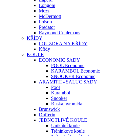
Longoni
Mezz
McDermott
Poison
Predator
Raymond Ceulemans
KŘÍDY
POUZDRA NA KŘÍDY
Křídy
KOULE
ECONOMIC SADY
POOL Economic
KARAMBOL Economic
SNOOKER Economic
ARAMITH - SALUC SADY
Pool
Karambol
Snooker
Ruská pyramida
Brunswick
Dufferin
JEDNOTLIVÉ KOULE
Unikátní koule
Tréninkové koule