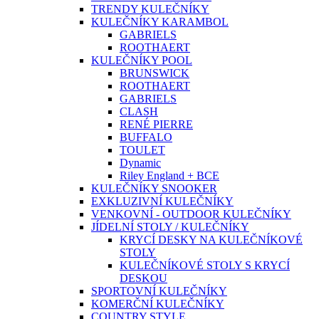
TRENDY KULEČNÍKY
KULEČNÍKY KARAMBOL
GABRIELS
ROOTHAERT
KULEČNÍKY POOL
BRUNSWICK
ROOTHAERT
GABRIELS
CLASH
RENÉ PIERRE
BUFFALO
TOULET
Dynamic
Riley England + BCE
KULEČNÍKY SNOOKER
EXKLUZIVNÍ KULEČNÍKY
VENKOVNÍ - OUTDOOR KULEČNÍKY
JÍDELNÍ STOLY / KULEČNÍKY
KRYCÍ DESKY NA KULEČNÍKOVÉ
STOLY
KULEČNÍKOVÉ STOLY S KRYCÍ
DESKOU
SPORTOVNÍ KULEČNÍKY
KOMERČNÍ KULEČNÍKY
COUNTRY STYLE