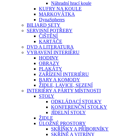
Náhradní hrací koule
KUFRY NA KOULE
MARKOVÁTKA
DynaSpheres
BILIARD SETY
SERVISNÍ POTŘEBY
ČIŠTĚNÍ
KARTÁČE
DVD A LITERATURA
VYBAVENÍ INTERIÉRU
HODINY
OBRAZY
PLAKÁTY
ZAŘÍZENÍ INTERIÉRU
BARY A KOMODY
ŽIDLE, LAVICE, SEZENÍ
INTERIÉRY A PÁRTY MÍSTNOSTI
STOLY
ODKLÁDACÍ STOLKY
KONFERENČNÍ STOLKY
JÍDELNÍ STOLY
ŽIDLE
ÚLOŽNÉ PROSTORY
SKŘÍŇKY A PŘÍBORNÍKY
SKŘÍNĚ A VITRÍNY