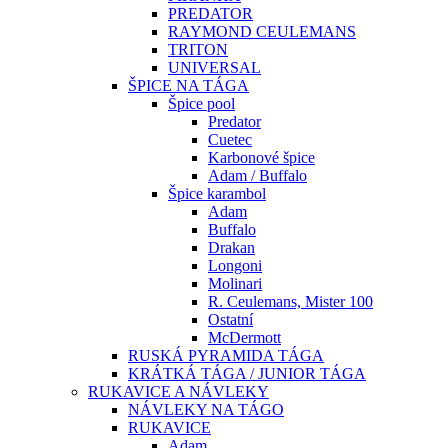
PREDATOR
RAYMOND CEULEMANS
TRITON
UNIVERSAL
ŠPICE NA TÁGA
Špice pool
Predator
Cuetec
Karbonové špice
Adam / Buffalo
Špice karambol
Adam
Buffalo
Drakan
Longoni
Molinari
R. Ceulemans, Mister 100
Ostatní
McDermott
RUSKÁ PYRAMIDA TÁGA
KRÁTKÁ TÁGA / JUNIOR TÁGA
RUKAVICE A NÁVLEKY
NÁVLEKY NA TÁGO
RUKAVICE
Adam