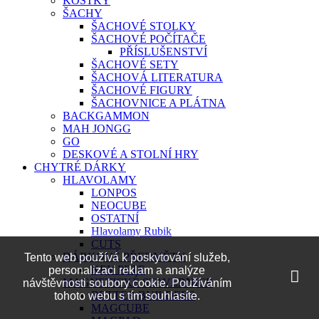
KOSTKY
ŠACHY
ŠACHOVÉ STOLKY
ŠACHOVÉ POČÍTAČE
PŘÍSLUŠENSTVÍ
ŠACHOVÉ SETY
ŠACHOVÁ LITERATURA
ŠACHOVÉ FIGURY
ŠACHOVNICE A PLÁTNA
BACKGAMMON
MAH JONGG
GO
DESKOVÉ A STOLNÍ HRY
CHYTRÉ DÁRKY
HLAVOLAMY
LONPOS
NEOCUBE
OSTATNÍ
Hlavolamy Rubik
CUTS
DÁRKOVÉ PŘEDMĚTY
Tento web používá k poskytování služeb,
KEY PETE
personalizaci reklam a analýze
MAGNETICKÉ STAVEBNICE
návštěvnosti soubory cookie. Používáním
BETTER BUILDERS
tohoto webu s tím souhlasíte.
MAGCUBE