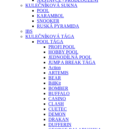
NÁSTAVCE - PRODLOUŽENÍ
KULEČNÍKOVÁ SUKNA
POOL
KARAMBOL
SNOOKER
RUSKÁ PYRAMIDA
IBS
KULEČNÍKOVÁ TÁGA
POOL TÁGA
PROFI POOL
HOBBY POOL
JEDNODÍLNÁ POOL
JUMP A BREAK TÁGA
Action
ARTEMIS
BEAR
BillKit
BOMBER
BUFFALO
CASINO
CLASH
CUETEC
DEMON
DRAKAN
DUFFERIN