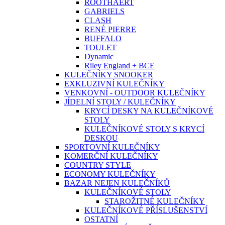
ROOTHAERT
GABRIELS
CLASH
RENÉ PIERRE
BUFFALO
TOULET
Dynamic
Riley England + BCE
KULEČNÍKY SNOOKER
EXKLUZIVNÍ KULEČNÍKY
VENKOVNÍ - OUTDOOR KULEČNÍKY
JÍDELNÍ STOLY / KULEČNÍKY
KRYCÍ DESKY NA KULEČNÍKOVÉ
STOLY
KULEČNÍKOVÉ STOLY S KRYCÍ
DESKOU
SPORTOVNÍ KULEČNÍKY
KOMERČNÍ KULEČNÍKY
COUNTRY STYLE
ECONOMY KULEČNÍKY
BAZAR NEJEN KULEČNÍKŮ
KULEČNÍKOVÉ STOLY
STAROŽITNÉ KULEČNÍKY
KULEČNÍKOVÉ PŘÍSLUŠENSTVÍ
OSTATNÍ