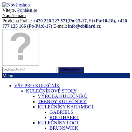
Vítejte,
Přihlásit se
Napište nám
Prodejna Praha:
+420 228 227 571(Po:13-17, St+Pá:10-18), +420
777 125 166 (Po-Pá:8-17)
E-mail:
info@ebillard.cz
Vyhledávání
Menu
VŠE PRO KULEČNÍK
KULEČNÍKOVÉ STOLY
VÝROBA KULEČNÍKŮ
TRENDY KULEČNÍKY
KULEČNÍKY KARAMBOL
GABRIELS
ROOTHAERT
KULEČNÍKY POOL
BRUNSWICK