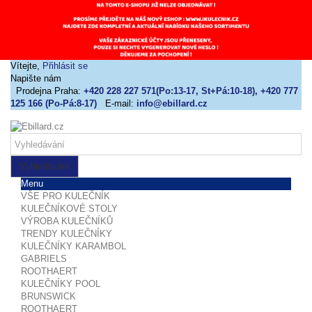
Vítejte,
Přihlásit se
Napište nám
Prodejna Praha:
+420 228 227 571(Po:13-17, St+Pá:10-18), +420 777
125 166 (Po-Pá:8-17)
E-mail:
info@ebillard.cz
Vyhledávání
Menu
VŠE PRO KULEČNÍK
KULEČNÍKOVÉ STOLY
VÝROBA KULEČNÍKŮ
TRENDY KULEČNÍKY
KULEČNÍKY KARAMBOL
GABRIELS
ROOTHAERT
KULEČNÍKY POOL
BRUNSWICK
ROOTHAERT