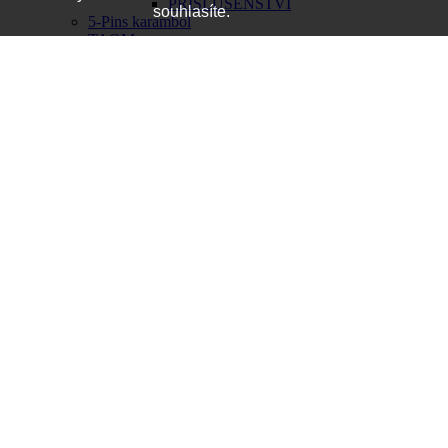
PŘÍSLUŠENSTVÍ
souhlasíte.
5-Pins karambol
TAOM
PŘÍSLUŠENSTVÍ KE KULEČNÍKOVÝM
STOLŮM
OSVĚTLENÍ
LED OSVĚTLENÍ
Náhradní stínidla
KRYCÍ PLACHTY
HRABIČKY
TRIANGLY
Pool
Snooker
Pyramida
POČÍTADLA
DRŽÁKY A STOJANY
MANTINELY
NÁHRADNÍ DÍLY KE STOLŮM
KAPSY
ÚDRŽBA A ČIŠTĚNÍ
TIMERY - časomíra
BŘIDLICOVÉ DESKY
MOLINARI TÁGA A PŘÍSLUŠENSTVÍ
PŘÍSLUŠENSTVÍ MOLINARI
PŘÍSLUŠENSTVÍ K TÁGŮM