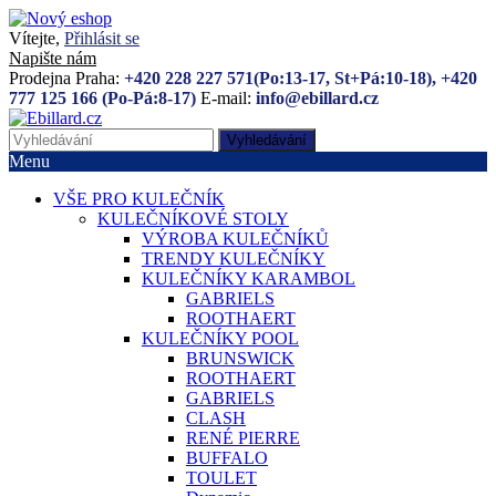
Vítejte,
Přihlásit se
Napište nám
Prodejna Praha:
+420 228 227 571(Po:13-17, St+Pá:10-18), +420
777 125 166 (Po-Pá:8-17)
E-mail:
info@ebillard.cz
Vyhledávání
Menu
VŠE PRO KULEČNÍK
KULEČNÍKOVÉ STOLY
VÝROBA KULEČNÍKŮ
TRENDY KULEČNÍKY
KULEČNÍKY KARAMBOL
GABRIELS
ROOTHAERT
KULEČNÍKY POOL
BRUNSWICK
ROOTHAERT
GABRIELS
CLASH
RENÉ PIERRE
BUFFALO
TOULET