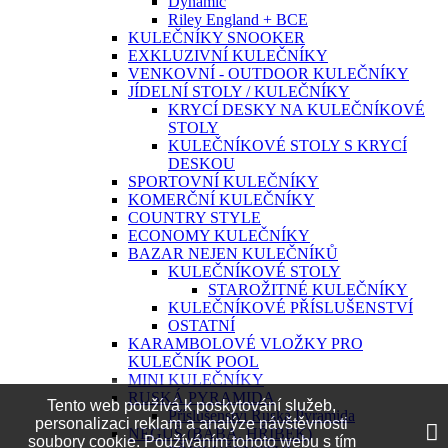
Dynamic
Riley England + BCE
KULEČNÍKY SNOOKER
EXKLUZIVNÍ KULEČNÍKY
VENKOVNÍ - OUTDOOR KULEČNÍKY
JÍDELNÍ STOLY / KULEČNÍKY
KRYCÍ DESKY NA KULEČNÍKOVÉ
STOLY
KULEČNÍKOVÉ STOLY S KRYCÍ
DESKOU
SPORTOVNÍ KULEČNÍKY
KOMERČNÍ KULEČNÍKY
COUNTRY STYLE
ECONOMY KULEČNÍKY
BAZAR NEJEN KULEČNÍKŮ
KULEČNÍKOVÉ STOLY
STAROŽITNÉ KULEČNÍKY
KULEČNÍKOVÉ PŘÍSLUŠENSTVÍ
OSTATNÍ
KARAMBOLOVÉ VLOŽKY PRO
KULEČNÍK POOL
MINI KULEČNÍKY
RUSKÁ PYRAMIDA
Tento web používá k poskytování služeb,
Příslušenství Ruská Pyramida
personalizaci reklam a analýze návštěvnosti
NEGUŠ (BÁBA, HŘÍBEK)
soubory cookie. Používáním tohoto webu s tím