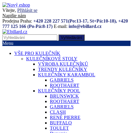
Vítejte,
Přihlásit se
Napište nám
Prodejna Praha:
+420 228 227 571(Po:13-17, St+Pá:10-18), +420
777 125 166 (Po-Pá:8-17)
E-mail:
info@ebillard.cz
Vyhledávání
Menu
VŠE PRO KULEČNÍK
KULEČNÍKOVÉ STOLY
VÝROBA KULEČNÍKŮ
TRENDY KULEČNÍKY
KULEČNÍKY KARAMBOL
GABRIELS
ROOTHAERT
KULEČNÍKY POOL
BRUNSWICK
ROOTHAERT
GABRIELS
CLASH
RENÉ PIERRE
BUFFALO
TOULET