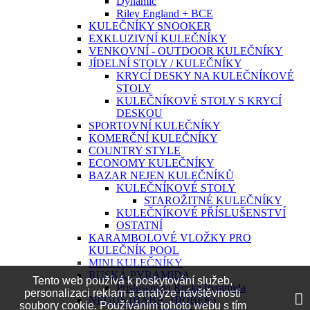
Dynamic
Riley England + BCE
KULEČNÍKY SNOOKER
EXKLUZIVNÍ KULEČNÍKY
VENKOVNÍ - OUTDOOR KULEČNÍKY
JÍDELNÍ STOLY / KULEČNÍKY
KRYCÍ DESKY NA KULEČNÍKOVÉ
STOLY
KULEČNÍKOVÉ STOLY S KRYCÍ
DESKOU
SPORTOVNÍ KULEČNÍKY
KOMERČNÍ KULEČNÍKY
COUNTRY STYLE
ECONOMY KULEČNÍKY
BAZAR NEJEN KULEČNÍKŮ
KULEČNÍKOVÉ STOLY
STAROŽITNÉ KULEČNÍKY
KULEČNÍKOVÉ PŘÍSLUŠENSTVÍ
OSTATNÍ
KARAMBOLOVÉ VLOŽKY PRO
KULEČNÍK POOL
MINI KULEČNÍKY
RUSKÁ PYRAMIDA
Tento web používá k poskytování služeb,
Příslušenství Ruská Pyramida
personalizaci reklam a analýze návštěvnosti
NEGUŠ (BÁBA, HŘÍBEK)
soubory cookie. Používáním tohoto webu s tím