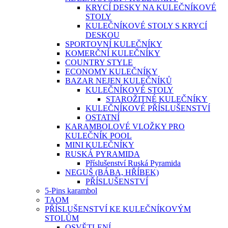
KRYCÍ DESKY NA KULEČNÍKOVÉ
STOLY
KULEČNÍKOVÉ STOLY S KRYCÍ
DESKOU
SPORTOVNÍ KULEČNÍKY
KOMERČNÍ KULEČNÍKY
COUNTRY STYLE
ECONOMY KULEČNÍKY
BAZAR NEJEN KULEČNÍKŮ
KULEČNÍKOVÉ STOLY
STAROŽITNÉ KULEČNÍKY
KULEČNÍKOVÉ PŘÍSLUŠENSTVÍ
OSTATNÍ
KARAMBOLOVÉ VLOŽKY PRO
KULEČNÍK POOL
MINI KULEČNÍKY
RUSKÁ PYRAMIDA
Příslušenství Ruská Pyramida
NEGUŠ (BÁBA, HŘÍBEK)
PŘÍSLUŠENSTVÍ
5-Pins karambol
TAOM
PŘÍSLUŠENSTVÍ KE KULEČNÍKOVÝM
STOLŮM
OSVĚTLENÍ