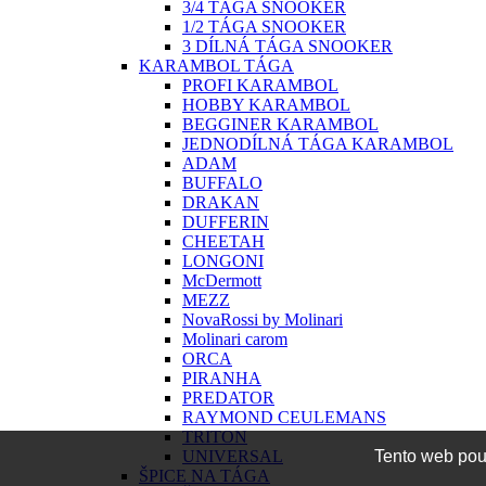
3/4 TÁGA SNOOKER
1/2 TÁGA SNOOKER
3 DÍLNÁ TÁGA SNOOKER
KARAMBOL TÁGA
PROFI KARAMBOL
HOBBY KARAMBOL
BEGGINER KARAMBOL
JEDNODÍLNÁ TÁGA KARAMBOL
ADAM
BUFFALO
DRAKAN
DUFFERIN
CHEETAH
LONGONI
McDermott
MEZZ
NovaRossi by Molinari
Molinari carom
ORCA
PIRANHA
PREDATOR
RAYMOND CEULEMANS
TRITON
UNIVERSAL
Tento web použ
ŠPICE NA TÁGA