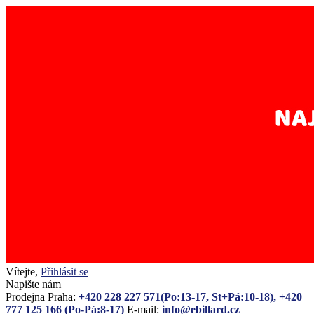
Vítejte,
Přihlásit se
Napište nám
Prodejna Praha:
+420 228 227 571(Po:13-17, St+Pá:10-18), +420
777 125 166 (Po-Pá:8-17)
E-mail:
info@ebillard.cz