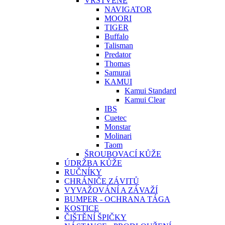
VRSTVENÉ
NAVIGATOR
MOORI
TIGER
Buffalo
Talisman
Predator
Thomas
Samurai
KAMUI
Kamui Standard
Kamui Clear
IBS
Cuetec
Monstar
Molinari
Taom
ŠROUBOVACÍ KŮŽE
ÚDRŽBA KŮŽE
RUČNÍKY
CHRÁNIČE ZÁVITŮ
VYVAŽOVÁNÍ A ZÁVAŽÍ
BUMPER - OCHRANA TÁGA
KOSTICE
ČIŠTĚNÍ ŠPIČKY