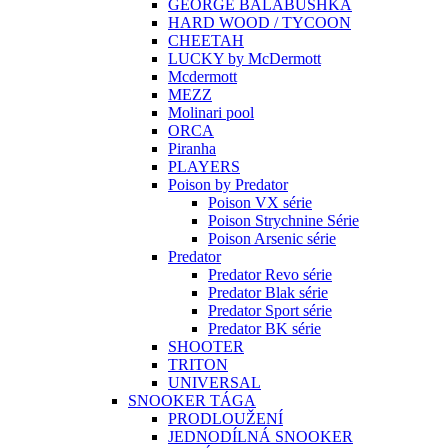
GEORGE BALABUSHKA
HARD WOOD / TYCOON
CHEETAH
LUCKY by McDermott
Mcdermott
MEZZ
Molinari pool
ORCA
Piranha
PLAYERS
Poison by Predator
Poison VX série
Poison Strychnine Série
Poison Arsenic série
Predator
Predator Revo série
Predator Blak série
Predator Sport série
Predator BK série
SHOOTER
TRITON
UNIVERSAL
SNOOKER TÁGA
PRODLOUŽENÍ
JEDNODÍLNÁ SNOOKER