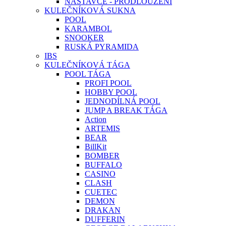
NÁSTAVCE - PRODLOUŽENÍ
KULEČNÍKOVÁ SUKNA
POOL
KARAMBOL
SNOOKER
RUSKÁ PYRAMIDA
IBS
KULEČNÍKOVÁ TÁGA
POOL TÁGA
PROFI POOL
HOBBY POOL
JEDNODÍLNÁ POOL
JUMP A BREAK TÁGA
Action
ARTEMIS
BEAR
BillKit
BOMBER
BUFFALO
CASINO
CLASH
CUETEC
DEMON
DRAKAN
DUFFERIN