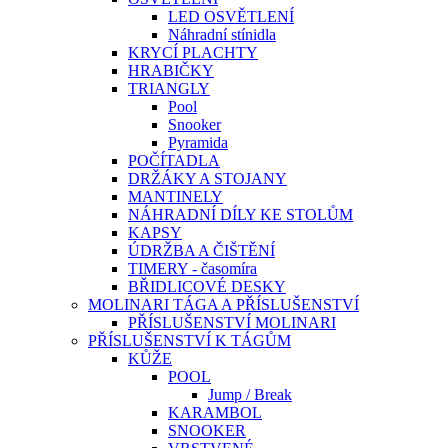
LED OSVĚTLENÍ
Náhradní stínidla
KRYCÍ PLACHTY
HRABIČKY
TRIANGLY
Pool
Snooker
Pyramida
POČÍTADLA
DRŽÁKY A STOJANY
MANTINELY
NÁHRADNÍ DÍLY KE STOLŮM
KAPSY
ÚDRŽBA A ČIŠTĚNÍ
TIMERY - časomíra
BŘIDLICOVÉ DESKY
MOLINARI TÁGA A PŘÍSLUŠENSTVÍ
PŘÍSLUŠENSTVÍ MOLINARI
PŘÍSLUŠENSTVÍ K TÁGŮM
KŮŽE
POOL
Jump / Break
KARAMBOL
SNOOKER