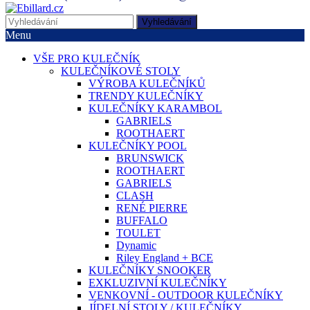
Vyhledávání
Menu
VŠE PRO KULEČNÍK
KULEČNÍKOVÉ STOLY
VÝROBA KULEČNÍKŮ
TRENDY KULEČNÍKY
KULEČNÍKY KARAMBOL
GABRIELS
ROOTHAERT
KULEČNÍKY POOL
BRUNSWICK
ROOTHAERT
GABRIELS
CLASH
RENÉ PIERRE
BUFFALO
TOULET
Dynamic
Riley England + BCE
KULEČNÍKY SNOOKER
EXKLUZIVNÍ KULEČNÍKY
VENKOVNÍ - OUTDOOR KULEČNÍKY
JÍDELNÍ STOLY / KULEČNÍKY