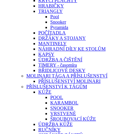
KRYCÍ PLACHTY
HRABIČKY
TRIANGLY
Pool
Snooker
Pyramida
POČÍTADLA
DRŽÁKY A STOJANY
MANTINELY
NÁHRADNÍ DÍLY KE STOLŮM
KAPSY
ÚDRŽBA A ČIŠTĚNÍ
TIMERY - časomíra
BŘIDLICOVÉ DESKY
MOLINARI TÁGA A PŘÍSLUŠENSTVÍ
PŘÍSLUŠENSTVÍ MOLINARI
PŘÍSLUŠENSTVÍ K TÁGŮM
KŮŽE
POOL
KARAMBOL
SNOOKER
VRSTVENÉ
ŠROUBOVACÍ KŮŽE
ÚDRŽBA KŮŽE
RUČNÍKY