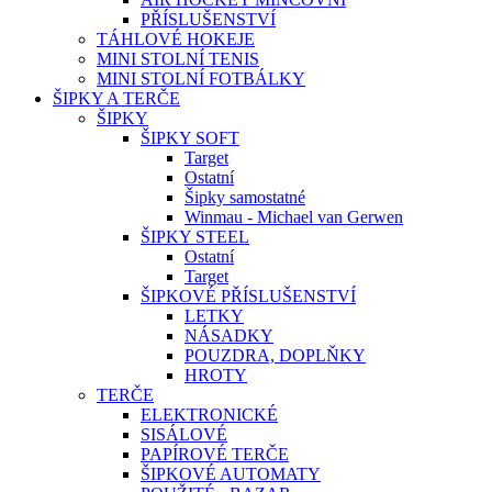
PŘÍSLUŠENSTVÍ
TÁHLOVÉ HOKEJE
MINI STOLNÍ TENIS
MINI STOLNÍ FOTBÁLKY
ŠIPKY A TERČE
ŠIPKY
ŠIPKY SOFT
Target
Ostatní
Šipky samostatné
Winmau - Michael van Gerwen
ŠIPKY STEEL
Ostatní
Target
ŠIPKOVÉ PŘÍSLUŠENSTVÍ
LETKY
NÁSADKY
POUZDRA, DOPLŇKY
HROTY
TERČE
ELEKTRONICKÉ
SISÁLOVÉ
PAPÍROVÉ TERČE
ŠIPKOVÉ AUTOMATY