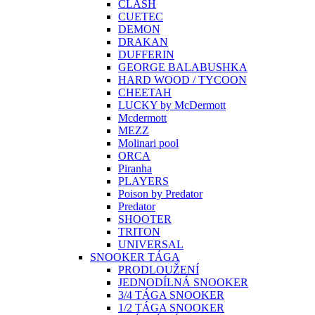
CLASH
CUETEC
DEMON
DRAKAN
DUFFERIN
GEORGE BALABUSHKA
HARD WOOD / TYCOON
CHEETAH
LUCKY by McDermott
Mcdermott
MEZZ
Molinari pool
ORCA
Piranha
PLAYERS
Poison by Predator
Predator
SHOOTER
TRITON
UNIVERSAL
SNOOKER TÁGA
PRODLOUŽENÍ
JEDNODÍLNÁ SNOOKER
3/4 TÁGA SNOOKER
1/2 TÁGA SNOOKER