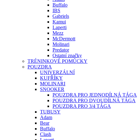
Buffalo
IBS
Gabriels
Kamui
Laperti
Mezz
McDermott
Molinari
Predator
Ostatní značky
TRÉNINKOVÉ POMŮCKY
POUZDRA
UNIVERZÁLNÍ
KUFŘÍKY
MOLINARI
SNOOKER
POUZDRA PRO JEDNODÍLNÁ TÁGA
POUZDRA PRO DVOUDÍLNÁ TÁGA
POUZDRA PRO 3/4 TÁGA
TUBUSY
Adam
Bear
Buffalo
Clash
Laperti