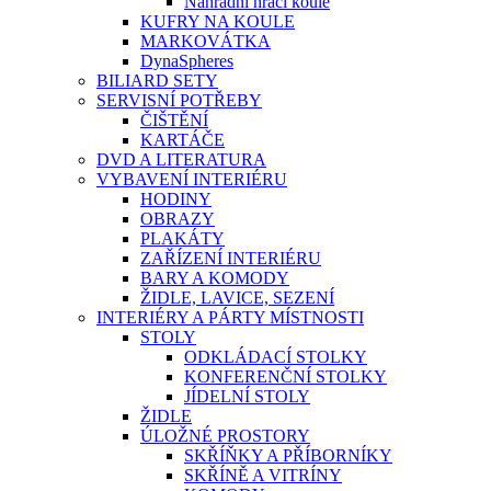
Náhradní hrací koule
KUFRY NA KOULE
MARKOVÁTKA
DynaSpheres
BILIARD SETY
SERVISNÍ POTŘEBY
ČIŠTĚNÍ
KARTÁČE
DVD A LITERATURA
VYBAVENÍ INTERIÉRU
HODINY
OBRAZY
PLAKÁTY
ZAŘÍZENÍ INTERIÉRU
BARY A KOMODY
ŽIDLE, LAVICE, SEZENÍ
INTERIÉRY A PÁRTY MÍSTNOSTI
STOLY
ODKLÁDACÍ STOLKY
KONFERENČNÍ STOLKY
JÍDELNÍ STOLY
ŽIDLE
ÚLOŽNÉ PROSTORY
SKŘÍŇKY A PŘÍBORNÍKY
SKŘÍNĚ A VITRÍNY