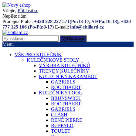
Vítejte,
Přihlásit se
Napište nám
Prodejna Praha:
+420 228 227 571(Po:13-17, St+Pá:10-18), +420
777 125 166 (Po-Pá:8-17)
E-mail:
info@ebillard.cz
Vyhledávání
Menu
VŠE PRO KULEČNÍK
KULEČNÍKOVÉ STOLY
VÝROBA KULEČNÍKŮ
TRENDY KULEČNÍKY
KULEČNÍKY KARAMBOL
GABRIELS
ROOTHAERT
KULEČNÍKY POOL
BRUNSWICK
ROOTHAERT
GABRIELS
CLASH
RENÉ PIERRE
BUFFALO
TOULET