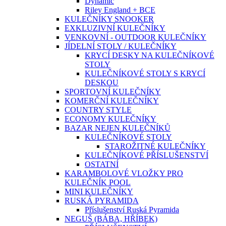
Dynamic
Riley England + BCE
KULEČNÍKY SNOOKER
EXKLUZIVNÍ KULEČNÍKY
VENKOVNÍ - OUTDOOR KULEČNÍKY
JÍDELNÍ STOLY / KULEČNÍKY
KRYCÍ DESKY NA KULEČNÍKOVÉ
STOLY
KULEČNÍKOVÉ STOLY S KRYCÍ
DESKOU
SPORTOVNÍ KULEČNÍKY
KOMERČNÍ KULEČNÍKY
COUNTRY STYLE
ECONOMY KULEČNÍKY
BAZAR NEJEN KULEČNÍKŮ
KULEČNÍKOVÉ STOLY
STAROŽITNÉ KULEČNÍKY
KULEČNÍKOVÉ PŘÍSLUŠENSTVÍ
OSTATNÍ
KARAMBOLOVÉ VLOŽKY PRO
KULEČNÍK POOL
MINI KULEČNÍKY
RUSKÁ PYRAMIDA
Příslušenství Ruská Pyramida
NEGUŠ (BÁBA, HŘÍBEK)