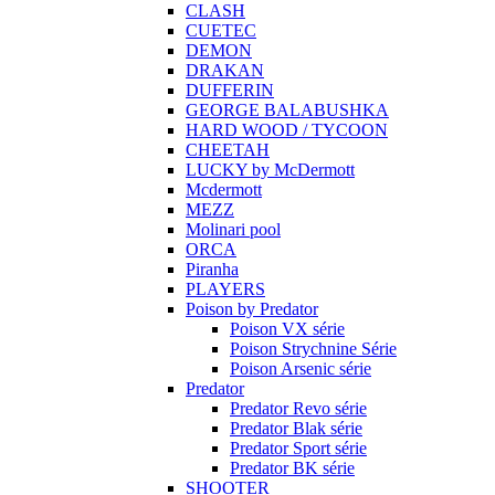
CLASH
CUETEC
DEMON
DRAKAN
DUFFERIN
GEORGE BALABUSHKA
HARD WOOD / TYCOON
CHEETAH
LUCKY by McDermott
Mcdermott
MEZZ
Molinari pool
ORCA
Piranha
PLAYERS
Poison by Predator
Poison VX série
Poison Strychnine Série
Poison Arsenic série
Predator
Predator Revo série
Predator Blak série
Predator Sport série
Predator BK série
SHOOTER