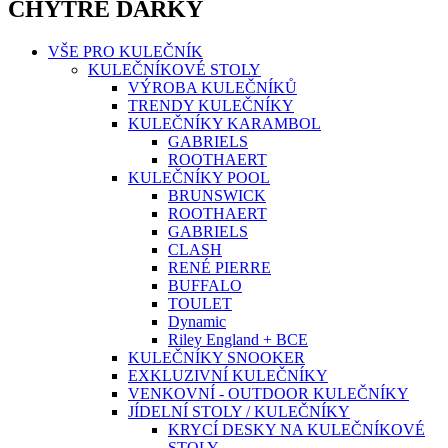
CHYTRÉ DÁRKY
VŠE PRO KULEČNÍK
KULEČNÍKOVÉ STOLY
VÝROBA KULEČNÍKŮ
TRENDY KULEČNÍKY
KULEČNÍKY KARAMBOL
GABRIELS
ROOTHAERT
KULEČNÍKY POOL
BRUNSWICK
ROOTHAERT
GABRIELS
CLASH
RENÉ PIERRE
BUFFALO
TOULET
Dynamic
Riley England + BCE
KULEČNÍKY SNOOKER
EXKLUZIVNÍ KULEČNÍKY
VENKOVNÍ - OUTDOOR KULEČNÍKY
JÍDELNÍ STOLY / KULEČNÍKY
KRYCÍ DESKY NA KULEČNÍKOVÉ
STOLY