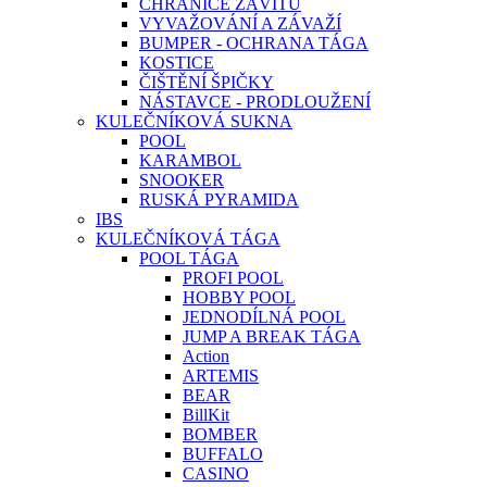
CHRÁNIČE ZÁVITŮ
VYVAŽOVÁNÍ A ZÁVAŽÍ
BUMPER - OCHRANA TÁGA
KOSTICE
ČIŠTĚNÍ ŠPIČKY
NÁSTAVCE - PRODLOUŽENÍ
KULEČNÍKOVÁ SUKNA
POOL
KARAMBOL
SNOOKER
RUSKÁ PYRAMIDA
IBS
KULEČNÍKOVÁ TÁGA
POOL TÁGA
PROFI POOL
HOBBY POOL
JEDNODÍLNÁ POOL
JUMP A BREAK TÁGA
Action
ARTEMIS
BEAR
BillKit
BOMBER
BUFFALO
CASINO