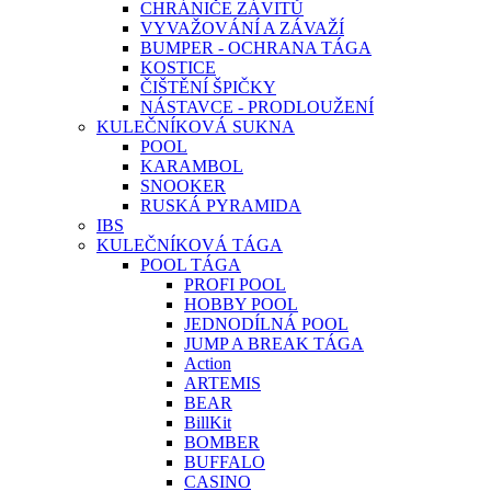
CHRÁNIČE ZÁVITŮ
VYVAŽOVÁNÍ A ZÁVAŽÍ
BUMPER - OCHRANA TÁGA
KOSTICE
ČIŠTĚNÍ ŠPIČKY
NÁSTAVCE - PRODLOUŽENÍ
KULEČNÍKOVÁ SUKNA
POOL
KARAMBOL
SNOOKER
RUSKÁ PYRAMIDA
IBS
KULEČNÍKOVÁ TÁGA
POOL TÁGA
PROFI POOL
HOBBY POOL
JEDNODÍLNÁ POOL
JUMP A BREAK TÁGA
Action
ARTEMIS
BEAR
BillKit
BOMBER
BUFFALO
CASINO