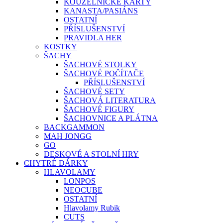
KOUZELNICKÉ KARTY
KANASTA/PASIÁNS
OSTATNÍ
PŘÍSLUŠENSTVÍ
PRAVIDLA HER
KOSTKY
ŠACHY
ŠACHOVÉ STOLKY
ŠACHOVÉ POČÍTAČE
PŘÍSLUŠENSTVÍ
ŠACHOVÉ SETY
ŠACHOVÁ LITERATURA
ŠACHOVÉ FIGURY
ŠACHOVNICE A PLÁTNA
BACKGAMMON
MAH JONGG
GO
DESKOVÉ A STOLNÍ HRY
CHYTRÉ DÁRKY
HLAVOLAMY
LONPOS
NEOCUBE
OSTATNÍ
Hlavolamy Rubik
CUTS