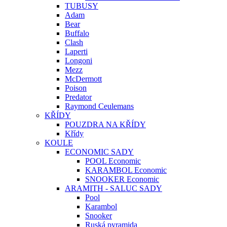
TUBUSY
Adam
Bear
Buffalo
Clash
Laperti
Longoni
Mezz
McDermott
Poison
Predator
Raymond Ceulemans
KŘÍDY
POUZDRA NA KŘÍDY
Křídy
KOULE
ECONOMIC SADY
POOL Economic
KARAMBOL Economic
SNOOKER Economic
ARAMITH - SALUC SADY
Pool
Karambol
Snooker
Ruská pyramida