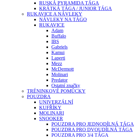
RUSKÁ PYRAMIDA TÁGA
KRÁTKÁ TÁGA / JUNIOR TÁGA
RUKAVICE A NÁVLEKY
NÁVLEKY NA TÁGO
RUKAVICE
Adam
Buffalo
IBS
Gabriels
Kamui
Laperti
Mezz
McDermott
Molinari
Predator
Ostatní značky
TRÉNINKOVÉ POMŮCKY
POUZDRA
UNIVERZÁLNÍ
KUFŘÍKY
MOLINARI
SNOOKER
POUZDRA PRO JEDNODÍLNÁ TÁGA
POUZDRA PRO DVOUDÍLNÁ TÁGA
POUZDRA PRO 3/4 TÁGA