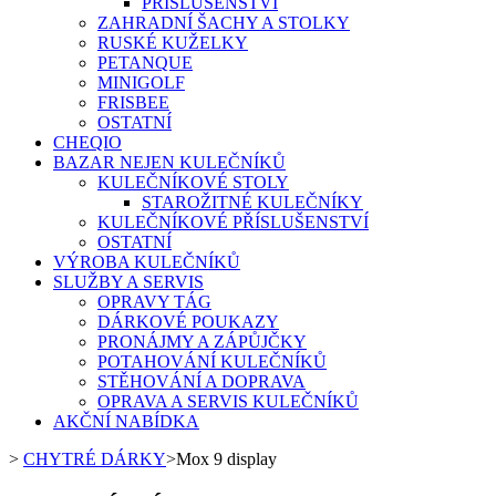
PŘÍSLUŠENSTVÍ
ZAHRADNÍ ŠACHY A STOLKY
RUSKÉ KUŽELKY
PETANQUE
MINIGOLF
FRISBEE
OSTATNÍ
CHEQIO
BAZAR NEJEN KULEČNÍKŮ
KULEČNÍKOVÉ STOLY
STAROŽITNÉ KULEČNÍKY
KULEČNÍKOVÉ PŘÍSLUŠENSTVÍ
OSTATNÍ
VÝROBA KULEČNÍKŮ
SLUŽBY A SERVIS
OPRAVY TÁG
DÁRKOVÉ POUKAZY
PRONÁJMY A ZÁPŮJČKY
POTAHOVÁNÍ KULEČNÍKŮ
STĚHOVÁNÍ A DOPRAVA
OPRAVA A SERVIS KULEČNÍKŮ
AKČNÍ NABÍDKA
>
CHYTRÉ DÁRKY
>
Mox 9 display