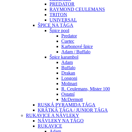
PREDATOR
RAYMOND CEULEMANS
TRITON
UNIVERSAL
ŠPICE NA TÁGA
Špice pool
Predator
Cuetec
Karbonové špice
Adam / Buffalo
Špice karambol
Adam
Buffalo
Drakan
Longoni
Molinari
R. Ceulemans, Mister 100
Ostatní
McDermott
RUSKÁ PYRAMIDA TÁGA
KRÁTKÁ TÁGA / JUNIOR TÁGA
RUKAVICE A NÁVLEKY
NÁVLEKY NA TÁGO
RUKAVICE
Adam