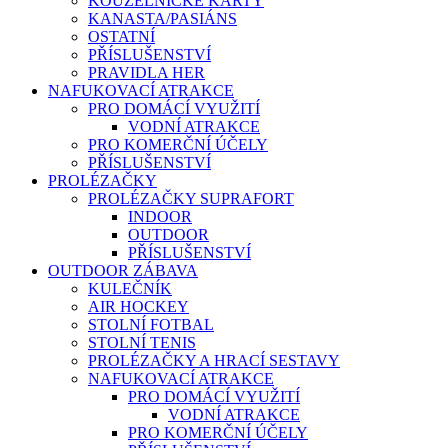
KOUZELNICKÉ KARTY
KANASTA/PASIÁNS
OSTATNÍ
PŘÍSLUŠENSTVÍ
PRAVIDLA HER
NAFUKOVACÍ ATRAKCE
PRO DOMÁCÍ VYUŽITÍ
VODNÍ ATRAKCE
PRO KOMERČNÍ ÚČELY
PŘÍSLUŠENSTVÍ
PROLÉZAČKY
PROLÉZAČKY SUPRAFORT
INDOOR
OUTDOOR
PŘÍSLUŠENSTVÍ
OUTDOOR ZÁBAVA
KULEČNÍK
AIR HOCKEY
STOLNÍ FOTBAL
STOLNÍ TENIS
PROLÉZAČKY A HRACÍ SESTAVY
NAFUKOVACÍ ATRAKCE
PRO DOMÁCÍ VYUŽITÍ
VODNÍ ATRAKCE
PRO KOMERČNÍ ÚČELY