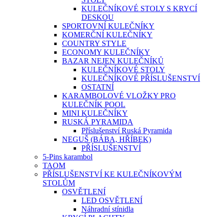
KULEČNÍKOVÉ STOLY S KRYCÍ
DESKOU
SPORTOVNÍ KULEČNÍKY
KOMERČNÍ KULEČNÍKY
COUNTRY STYLE
ECONOMY KULEČNÍKY
BAZAR NEJEN KULEČNÍKŮ
KULEČNÍKOVÉ STOLY
KULEČNÍKOVÉ PŘÍSLUŠENSTVÍ
OSTATNÍ
KARAMBOLOVÉ VLOŽKY PRO
KULEČNÍK POOL
MINI KULEČNÍKY
RUSKÁ PYRAMIDA
Příslušenství Ruská Pyramida
NEGUŠ (BÁBA, HŘÍBEK)
PŘÍSLUŠENSTVÍ
5-Pins karambol
TAOM
PŘÍSLUŠENSTVÍ KE KULEČNÍKOVÝM
STOLŮM
OSVĚTLENÍ
LED OSVĚTLENÍ
Náhradní stínidla