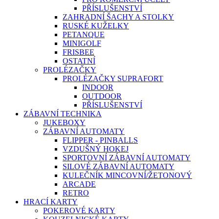
PŘÍSLUŠENSTVÍ
ZAHRADNÍ ŠACHY A STOLKY
RUSKÉ KUŽELKY
PETANQUE
MINIGOLF
FRISBEE
OSTATNÍ
PROLÉZAČKY
PROLÉZAČKY SUPRAFORT
INDOOR
OUTDOOR
PŘÍSLUŠENSTVÍ
ZÁBAVNÍ TECHNIKA
JUKEBOXY
ZÁBAVNÍ AUTOMATY
FLIPPER - PINBALLS
VZDUŠNÝ HOKEJ
SPORTOVNÍ ZÁBAVNÍ AUTOMATY
SILOVÉ ZÁBAVNÍ AUTOMATY
KULEČNÍK MINCOVNÍ/ŽETONOVÝ
ARCADE
RETRO
HRACÍ KARTY
POKEROVÉ KARTY