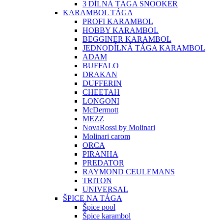
3 DÍLNÁ TÁGA SNOOKER
KARAMBOL TÁGA
PROFI KARAMBOL
HOBBY KARAMBOL
BEGGINER KARAMBOL
JEDNODÍLNÁ TÁGA KARAMBOL
ADAM
BUFFALO
DRAKAN
DUFFERIN
CHEETAH
LONGONI
McDermott
MEZZ
NovaRossi by Molinari
Molinari carom
ORCA
PIRANHA
PREDATOR
RAYMOND CEULEMANS
TRITON
UNIVERSAL
ŠPICE NA TÁGA
Špice pool
Špice karambol