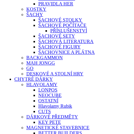
PRAVIDLA HER
KOSTKY
ŠACHY
ŠACHOVÉ STOLKY
ŠACHOVÉ POČÍTAČE
PŘÍSLUŠENSTVÍ
ŠACHOVÉ SETY
ŠACHOVÁ LITERATURA
ŠACHOVÉ FIGURY
ŠACHOVNICE A PLÁTNA
BACKGAMMON
MAH JONGG
GO
DESKOVÉ A STOLNÍ HRY
CHYTRÉ DÁRKY
HLAVOLAMY
LONPOS
NEOCUBE
OSTATNÍ
Hlavolamy Rubik
CUTS
DÁRKOVÉ PŘEDMĚTY
KEY PETE
MAGNETICKÉ STAVEBNICE
BETTER BUILDERS