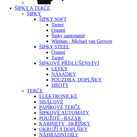
ŠIPKY A TERČE
ŠIPKY
ŠIPKY SOFT
Target
Ostatní
Šipky samostatné
Winmau - Michael van Gerwen
ŠIPKY STEEL
Ostatní
Target
ŠIPKOVÉ PŘÍSLUŠENSTVÍ
LETKY
NÁSADKY
POUZDRA, DOPLŇKY
HROTY
TERČE
ELEKTRONICKÉ
SISÁLOVÉ
PAPÍROVÉ TERČE
ŠIPKOVÉ AUTOMATY
POUŽITÉ - BAZAR
KABINETY , SKŘÍŇKY
OKRUŽÍ A DOPLŇKY
NÁHRADNÍ DÍLY