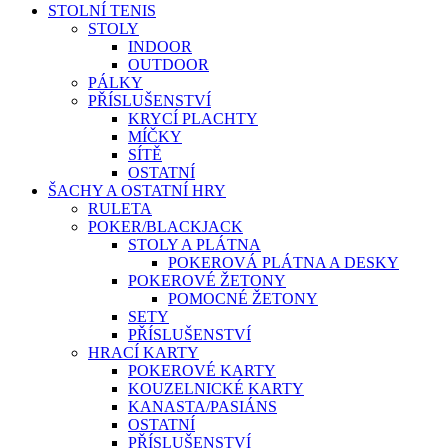
STOLNÍ TENIS
STOLY
INDOOR
OUTDOOR
PÁLKY
PŘÍSLUŠENSTVÍ
KRYCÍ PLACHTY
MÍČKY
SÍTĚ
OSTATNÍ
ŠACHY A OSTATNÍ HRY
RULETA
POKER/BLACKJACK
STOLY A PLÁTNA
POKEROVÁ PLÁTNA A DESKY
POKEROVÉ ŽETONY
POMOCNÉ ŽETONY
SETY
PŘÍSLUŠENSTVÍ
HRACÍ KARTY
POKEROVÉ KARTY
KOUZELNICKÉ KARTY
KANASTA/PASIÁNS
OSTATNÍ
PŘÍSLUŠENSTVÍ