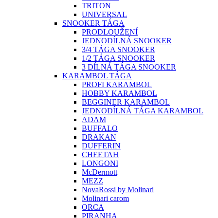
TRITON
UNIVERSAL
SNOOKER TÁGA
PRODLOUŽENÍ
JEDNODÍLNÁ SNOOKER
3/4 TÁGA SNOOKER
1/2 TÁGA SNOOKER
3 DÍLNÁ TÁGA SNOOKER
KARAMBOL TÁGA
PROFI KARAMBOL
HOBBY KARAMBOL
BEGGINER KARAMBOL
JEDNODÍLNÁ TÁGA KARAMBOL
ADAM
BUFFALO
DRAKAN
DUFFERIN
CHEETAH
LONGONI
McDermott
MEZZ
NovaRossi by Molinari
Molinari carom
ORCA
PIRANHA