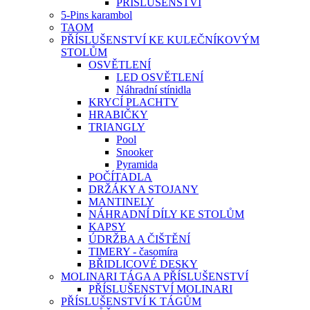
PŘÍSLUŠENSTVÍ
5-Pins karambol
TAOM
PŘÍSLUŠENSTVÍ KE KULEČNÍKOVÝM
STOLŮM
OSVĚTLENÍ
LED OSVĚTLENÍ
Náhradní stínidla
KRYCÍ PLACHTY
HRABIČKY
TRIANGLY
Pool
Snooker
Pyramida
POČÍTADLA
DRŽÁKY A STOJANY
MANTINELY
NÁHRADNÍ DÍLY KE STOLŮM
KAPSY
ÚDRŽBA A ČIŠTĚNÍ
TIMERY - časomíra
BŘIDLICOVÉ DESKY
MOLINARI TÁGA A PŘÍSLUŠENSTVÍ
PŘÍSLUŠENSTVÍ MOLINARI
PŘÍSLUŠENSTVÍ K TÁGŮM