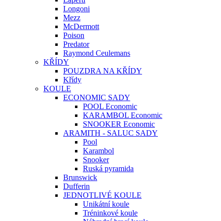
Longoni
Mezz
McDermott
Poison
Predator
Raymond Ceulemans
KŘÍDY
POUZDRA NA KŘÍDY
Křídy
KOULE
ECONOMIC SADY
POOL Economic
KARAMBOL Economic
SNOOKER Economic
ARAMITH - SALUC SADY
Pool
Karambol
Snooker
Ruská pyramida
Brunswick
Dufferin
JEDNOTLIVÉ KOULE
Unikátní koule
Tréninkové koule