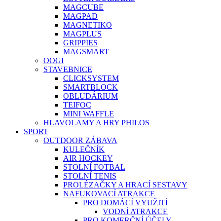
MAGCUBE
MAGPAD
MAGNETIKO
MAGPLUS
GRIPPIES
MAGSMART
OOGI
STAVEBNICE
CLICKSYSTEM
SMARTBLOCK
OBLUDÁRIUM
TEIFOC
MINI WAFFLE
HLAVOLAMY A HRY PHILOS
SPORT
OUTDOOR ZÁBAVA
KULEČNÍK
AIR HOCKEY
STOLNÍ FOTBAL
STOLNÍ TENIS
PROLÉZAČKY A HRACÍ SESTAVY
NAFUKOVACÍ ATRAKCE
PRO DOMÁCÍ VYUŽITÍ
VODNÍ ATRAKCE
PRO KOMERČNÍ ÚČELY