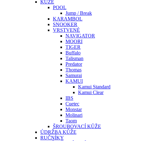
KŮŽE
POOL
Jump / Break
KARAMBOL
SNOOKER
VRSTVENÉ
NAVIGATOR
MOORI
TIGER
Buffalo
Talisman
Predator
Thomas
Samurai
KAMUI
Kamui Standard
Kamui Clear
IBS
Cuetec
Monstar
Molinari
Taom
ŠROUBOVACÍ KŮŽE
ÚDRŽBA KŮŽE
RUČNÍKY