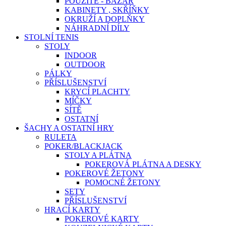
POUŽITÉ - BAZAR
KABINETY , SKŘÍŇKY
OKRUŽÍ A DOPLŇKY
NÁHRADNÍ DÍLY
STOLNÍ TENIS
STOLY
INDOOR
OUTDOOR
PÁLKY
PŘÍSLUŠENSTVÍ
KRYCÍ PLACHTY
MÍČKY
SÍTĚ
OSTATNÍ
ŠACHY A OSTATNÍ HRY
RULETA
POKER/BLACKJACK
STOLY A PLÁTNA
POKEROVÁ PLÁTNA A DESKY
POKEROVÉ ŽETONY
POMOCNÉ ŽETONY
SETY
PŘÍSLUŠENSTVÍ
HRACÍ KARTY
POKEROVÉ KARTY