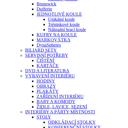
Brunswick
Dufferin
JEDNOTLIVÉ KOULE
Unikátní koule
Tréninkové koule
Náhradní hrací koule
KUFRY NA KOULE
MARKOVÁTKA
DynaSpheres
BILIARD SETY
SERVISNÍ POTŘEBY
ČIŠTĚNÍ
KARTÁČE
DVD A LITERATURA
VYBAVENÍ INTERIÉRU
HODINY
OBRAZY
PLAKÁTY
ZAŘÍZENÍ INTERIÉRU
BARY A KOMODY
ŽIDLE, LAVICE, SEZENÍ
INTERIÉRY A PÁRTY MÍSTNOSTI
STOLY
ODKLÁDACÍ STOLKY
KONFERENČNÍ STOLKY