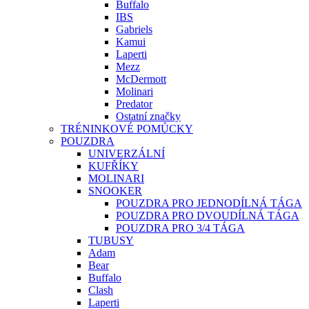
Buffalo
IBS
Gabriels
Kamui
Laperti
Mezz
McDermott
Molinari
Predator
Ostatní značky
TRÉNINKOVÉ POMŮCKY
POUZDRA
UNIVERZÁLNÍ
KUFŘÍKY
MOLINARI
SNOOKER
POUZDRA PRO JEDNODÍLNÁ TÁGA
POUZDRA PRO DVOUDÍLNÁ TÁGA
POUZDRA PRO 3/4 TÁGA
TUBUSY
Adam
Bear
Buffalo
Clash
Laperti