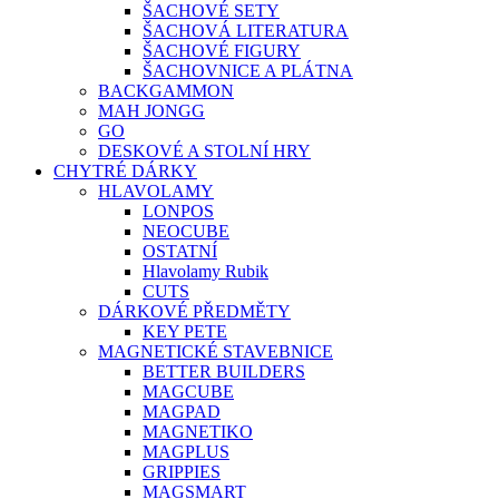
ŠACHOVÉ SETY
ŠACHOVÁ LITERATURA
ŠACHOVÉ FIGURY
ŠACHOVNICE A PLÁTNA
BACKGAMMON
MAH JONGG
GO
DESKOVÉ A STOLNÍ HRY
CHYTRÉ DÁRKY
HLAVOLAMY
LONPOS
NEOCUBE
OSTATNÍ
Hlavolamy Rubik
CUTS
DÁRKOVÉ PŘEDMĚTY
KEY PETE
MAGNETICKÉ STAVEBNICE
BETTER BUILDERS
MAGCUBE
MAGPAD
MAGNETIKO
MAGPLUS
GRIPPIES
MAGSMART