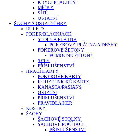
KRYCÍ PLACHTY
MÍČKY
SÍTĚ
OSTATNÍ
ŠACHY A OSTATNÍ HRY
RULETA
POKER/BLACKJACK
STOLY A PLÁTNA
POKEROVÁ PLÁTNA A DESKY
POKEROVÉ ŽETONY
POMOCNÉ ŽETONY
SETY
PŘÍSLUŠENSTVÍ
HRACÍ KARTY
POKEROVÉ KARTY
KOUZELNICKÉ KARTY
KANASTA/PASIÁNS
OSTATNÍ
PŘÍSLUŠENSTVÍ
PRAVIDLA HER
KOSTKY
ŠACHY
ŠACHOVÉ STOLKY
ŠACHOVÉ POČÍTAČE
PŘÍSLUŠENSTVÍ