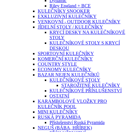
Dynamic
Riley England + BCE
KULEČNÍKY SNOOKER
EXKLUZIVNÍ KULEČNÍKY
VENKOVNÍ - OUTDOOR KULEČNÍKY
JÍDELNÍ STOLY / KULEČNÍKY
KRYCÍ DESKY NA KULEČNÍKOVÉ
STOLY
KULEČNÍKOVÉ STOLY S KRYCÍ
DESKOU
SPORTOVNÍ KULEČNÍKY
KOMERČNÍ KULEČNÍKY
COUNTRY STYLE
ECONOMY KULEČNÍKY
BAZAR NEJEN KULEČNÍKŮ
KULEČNÍKOVÉ STOLY
STAROŽITNÉ KULEČNÍKY
KULEČNÍKOVÉ PŘÍSLUŠENSTVÍ
OSTATNÍ
KARAMBOLOVÉ VLOŽKY PRO
KULEČNÍK POOL
MINI KULEČNÍKY
RUSKÁ PYRAMIDA
Příslušenství Ruská Pyramida
NEGUŠ (BÁBA, HŘÍBEK)