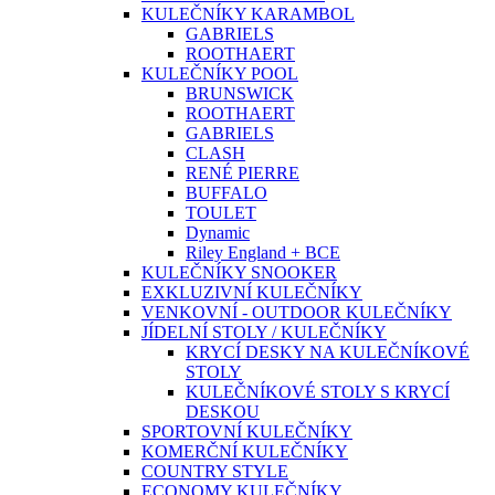
KULEČNÍKY KARAMBOL
GABRIELS
ROOTHAERT
KULEČNÍKY POOL
BRUNSWICK
ROOTHAERT
GABRIELS
CLASH
RENÉ PIERRE
BUFFALO
TOULET
Dynamic
Riley England + BCE
KULEČNÍKY SNOOKER
EXKLUZIVNÍ KULEČNÍKY
VENKOVNÍ - OUTDOOR KULEČNÍKY
JÍDELNÍ STOLY / KULEČNÍKY
KRYCÍ DESKY NA KULEČNÍKOVÉ
STOLY
KULEČNÍKOVÉ STOLY S KRYCÍ
DESKOU
SPORTOVNÍ KULEČNÍKY
KOMERČNÍ KULEČNÍKY
COUNTRY STYLE
ECONOMY KULEČNÍKY