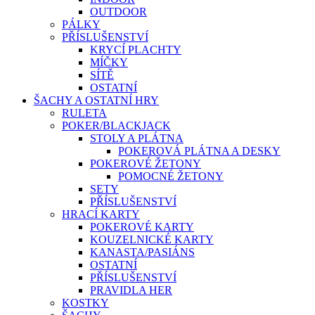
OUTDOOR
PÁLKY
PŘÍSLUŠENSTVÍ
KRYCÍ PLACHTY
MÍČKY
SÍTĚ
OSTATNÍ
ŠACHY A OSTATNÍ HRY
RULETA
POKER/BLACKJACK
STOLY A PLÁTNA
POKEROVÁ PLÁTNA A DESKY
POKEROVÉ ŽETONY
POMOCNÉ ŽETONY
SETY
PŘÍSLUŠENSTVÍ
HRACÍ KARTY
POKEROVÉ KARTY
KOUZELNICKÉ KARTY
KANASTA/PASIÁNS
OSTATNÍ
PŘÍSLUŠENSTVÍ
PRAVIDLA HER
KOSTKY