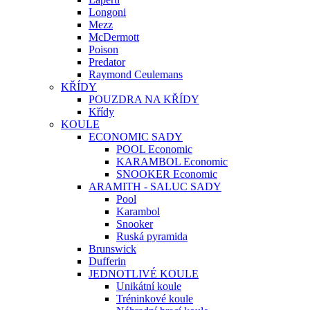
Longoni
Mezz
McDermott
Poison
Predator
Raymond Ceulemans
KŘÍDY
POUZDRA NA KŘÍDY
Křídy
KOULE
ECONOMIC SADY
POOL Economic
KARAMBOL Economic
SNOOKER Economic
ARAMITH - SALUC SADY
Pool
Karambol
Snooker
Ruská pyramida
Brunswick
Dufferin
JEDNOTLIVÉ KOULE
Unikátní koule
Tréninkové koule