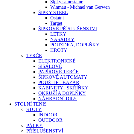
Šipky samostatné
Winmau - Michael van Gerwen
ŠIPKY STEEL
Ostatní
Target
ŠIPKOVÉ PŘÍSLUŠENSTVÍ
LETKY
NÁSADKY
POUZDRA, DOPLŇKY
HROTY
TERČE
ELEKTRONICKÉ
SISÁLOVÉ
PAPÍROVÉ TERČE
ŠIPKOVÉ AUTOMATY
POUŽITÉ - BAZAR
KABINETY , SKŘÍŇKY
OKRUŽÍ A DOPLŇKY
NÁHRADNÍ DÍLY
STOLNÍ TENIS
STOLY
INDOOR
OUTDOOR
PÁLKY
PŘÍSLUŠENSTVÍ