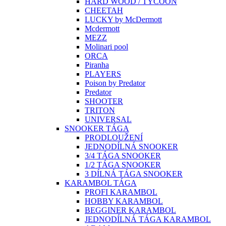
HARD WOOD / TYCOON
CHEETAH
LUCKY by McDermott
Mcdermott
MEZZ
Molinari pool
ORCA
Piranha
PLAYERS
Poison by Predator
Predator
SHOOTER
TRITON
UNIVERSAL
SNOOKER TÁGA
PRODLOUŽENÍ
JEDNODÍLNÁ SNOOKER
3/4 TÁGA SNOOKER
1/2 TÁGA SNOOKER
3 DÍLNÁ TÁGA SNOOKER
KARAMBOL TÁGA
PROFI KARAMBOL
HOBBY KARAMBOL
BEGGINER KARAMBOL
JEDNODÍLNÁ TÁGA KARAMBOL