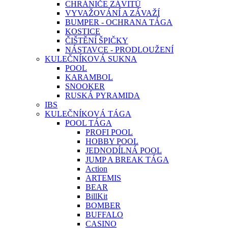
CHRÁNIČE ZÁVITŮ
VYVAŽOVÁNÍ A ZÁVAŽÍ
BUMPER - OCHRANA TÁGA
KOSTICE
ČIŠTĚNÍ ŠPIČKY
NÁSTAVCE - PRODLOUŽENÍ
KULEČNÍKOVÁ SUKNA
POOL
KARAMBOL
SNOOKER
RUSKÁ PYRAMIDA
IBS
KULEČNÍKOVÁ TÁGA
POOL TÁGA
PROFI POOL
HOBBY POOL
JEDNODÍLNÁ POOL
JUMP A BREAK TÁGA
Action
ARTEMIS
BEAR
BillKit
BOMBER
BUFFALO
CASINO