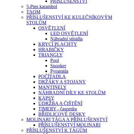
PŘÍSLUŠENSTVÍ
5-Pins karambol
TAOM
PŘÍSLUŠENSTVÍ KE KULEČNÍKOVÝM
STOLŮM
OSVĚTLENÍ
LED OSVĚTLENÍ
Náhradní stínidla
KRYCÍ PLACHTY
HRABIČKY
TRIANGLY
Pool
Snooker
Pyramida
POČÍTADLA
DRŽÁKY A STOJANY
MANTINELY
NÁHRADNÍ DÍLY KE STOLŮM
KAPSY
ÚDRŽBA A ČIŠTĚNÍ
TIMERY - časomíra
BŘIDLICOVÉ DESKY
MOLINARI TÁGA A PŘÍSLUŠENSTVÍ
PŘÍSLUŠENSTVÍ MOLINARI
PŘÍSLUŠENSTVÍ K TÁGŮM