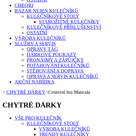
CHEQIO
BAZAR NEJEN KULEČNÍKŮ
KULEČNÍKOVÉ STOLY
STAROŽITNÉ KULEČNÍKY
KULEČNÍKOVÉ PŘÍSLUŠENSTVÍ
OSTATNÍ
VÝROBA KULEČNÍKŮ
SLUŽBY A SERVIS
OPRAVY TÁG
DÁRKOVÉ POUKAZY
PRONÁJMY A ZÁPŮJČKY
POTAHOVÁNÍ KULEČNÍKŮ
STĚHOVÁNÍ A DOPRAVA
OPRAVA A SERVIS KULEČNÍKŮ
AKČNÍ NABÍDKA
>
CHYTRÉ DÁRKY
>
Cestovní hra Mancala
CHYTRÉ DÁRKY
VŠE PRO KULEČNÍK
KULEČNÍKOVÉ STOLY
VÝROBA KULEČNÍKŮ
TRENDY KULEČNÍKY