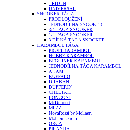
TRITON
UNIVERSAL
SNOOKER TÁGA
PRODLOUŽENÍ
JEDNODÍLNÁ SNOOKER
3/4 TÁGA SNOOKER
1/2 TÁGA SNOOKER
3 DÍLNÁ TÁGA SNOOKER
KARAMBOL TÁGA
PROFI KARAMBOL
HOBBY KARAMBOL
BEGGINER KARAMBOL
JEDNODÍLNÁ TÁGA KARAMBOL
ADAM
BUFFALO
DRAKAN
DUFFERIN
CHEETAH
LONGONI
McDermott
MEZZ
NovaRossi by Molinari
Molinari carom
ORCA
PIRANHA