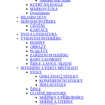
Náhradní hrací koule
KUFRY NA KOULE
MARKOVÁTKA
DynaSpheres
BILIARD SETY
SERVISNÍ POTŘEBY
ČIŠTĚNÍ
KARTÁČE
DVD A LITERATURA
VYBAVENÍ INTERIÉRU
HODINY
OBRAZY
PLAKÁTY
ZAŘÍZENÍ INTERIÉRU
BARY A KOMODY
ŽIDLE, LAVICE, SEZENÍ
INTERIÉRY A PÁRTY MÍSTNOSTI
STOLY
ODKLÁDACÍ STOLKY
KONFERENČNÍ STOLKY
JÍDELNÍ STOLY
ŽIDLE
ÚLOŽNÉ PROSTORY
SKŘÍŇKY A PŘÍBORNÍKY
SKŘÍNĚ A VITRÍNY