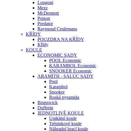
Longoni
Mezz
McDermott
Poison
Predator
Raymond Ceulemans
KŘÍDY
POUZDRA NA KŘÍDY
Křídy
KOULE
ECONOMIC SADY
POOL Economic
KARAMBOL Economic
SNOOKER Economic
ARAMITH - SALUC SADY
Pool
Karambol
Snooker
Ruská pyramida
Brunswick
Dufferin
JEDNOTLIVÉ KOULE
Unikátní koule
Tréninkové koule
Náhradní hrací koule