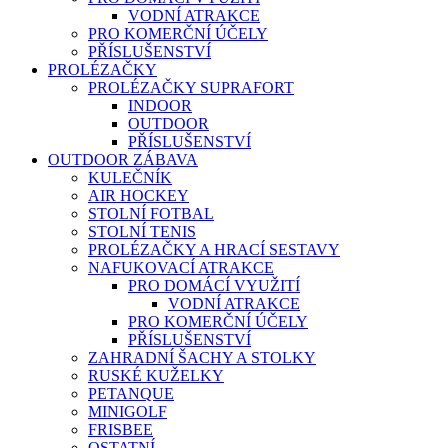
VODNÍ ATRAKCE
PRO KOMERČNÍ ÚČELY
PŘÍSLUŠENSTVÍ
PROLÉZAČKY
PROLÉZAČKY SUPRAFORT
INDOOR
OUTDOOR
PŘÍSLUŠENSTVÍ
OUTDOOR ZÁBAVA
KULEČNÍK
AIR HOCKEY
STOLNÍ FOTBAL
STOLNÍ TENIS
PROLÉZAČKY A HRACÍ SESTAVY
NAFUKOVACÍ ATRAKCE
PRO DOMÁCÍ VYUŽITÍ
VODNÍ ATRAKCE
PRO KOMERČNÍ ÚČELY
PŘÍSLUŠENSTVÍ
ZAHRADNÍ ŠACHY A STOLKY
RUSKÉ KUŽELKY
PETANQUE
MINIGOLF
FRISBEE
OSTATNÍ