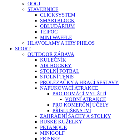
OOGI
STAVEBNICE
CLICKSYSTEM
SMARTBLOCK
OBLUDÁRIUM
TEIFOC
MINI WAFFLE
HLAVOLAMY A HRY PHILOS
SPORT
OUTDOOR ZÁBAVA
KULEČNÍK
AIR HOCKEY
STOLNÍ FOTBAL
STOLNÍ TENIS
PROLÉZAČKY A HRACÍ SESTAVY
NAFUKOVACÍ ATRAKCE
PRO DOMÁCÍ VYUŽITÍ
VODNÍ ATRAKCE
PRO KOMERČNÍ ÚČELY
PŘÍSLUŠENSTVÍ
ZAHRADNÍ ŠACHY A STOLKY
RUSKÉ KUŽELKY
PETANQUE
MINIGOLF
FRISBEE