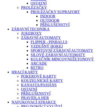
OSTATNÍ
PROLÉZAČKY
PROLÉZAČKY SUPRAFORT
INDOOR
OUTDOOR
PŘÍSLUŠENSTVÍ
ZÁBAVNÍ TECHNIKA
JUKEBOXY
ZÁBAVNÍ AUTOMATY
FLIPPER - PINBALLS
VZDUŠNÝ HOKEJ
SPORTOVNÍ ZÁBAVNÍ AUTOMATY
SILOVÉ ZÁBAVNÍ AUTOMATY
KULEČNÍK MINCOVNÍ/ŽETONOVÝ
ARCADE
RETRO
HRACÍ KARTY
POKEROVÉ KARTY
KOUZELNICKÉ KARTY
KANASTA/PASIÁNS
OSTATNÍ
PŘÍSLUŠENSTVÍ
PRAVIDLA HER
NAFUKOVACÍ ATRAKCE
PRO DOMÁCÍ VYUŽITÍ