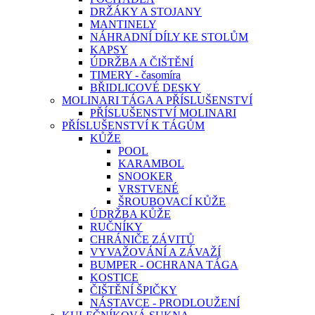
DRŽÁKY A STOJANY
MANTINELY
NÁHRADNÍ DÍLY KE STOLŮM
KAPSY
ÚDRŽBA A ČIŠTĚNÍ
TIMERY - časomíra
BŘIDLICOVÉ DESKY
MOLINARI TÁGA A PŘÍSLUŠENSTVÍ
PŘÍSLUŠENSTVÍ MOLINARI
PŘÍSLUŠENSTVÍ K TÁGŮM
KŮŽE
POOL
KARAMBOL
SNOOKER
VRSTVENÉ
ŠROUBOVACÍ KŮŽE
ÚDRŽBA KŮŽE
RUČNÍKY
CHRÁNIČE ZÁVITŮ
VYVAŽOVÁNÍ A ZÁVAŽÍ
BUMPER - OCHRANA TÁGA
KOSTICE
ČIŠTĚNÍ ŠPIČKY
NÁSTAVCE - PRODLOUŽENÍ