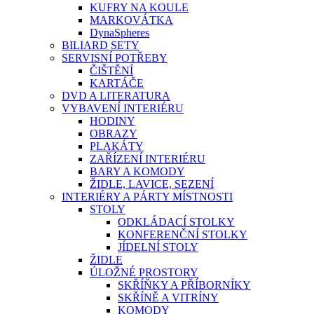
KUFRY NA KOULE
MARKOVÁTKA
DynaSpheres
BILIARD SETY
SERVISNÍ POTŘEBY
ČIŠTĚNÍ
KARTÁČE
DVD A LITERATURA
VYBAVENÍ INTERIÉRU
HODINY
OBRAZY
PLAKÁTY
ZAŘÍZENÍ INTERIÉRU
BARY A KOMODY
ŽIDLE, LAVICE, SEZENÍ
INTERIÉRY A PÁRTY MÍSTNOSTI
STOLY
ODKLÁDACÍ STOLKY
KONFERENČNÍ STOLKY
JÍDELNÍ STOLY
ŽIDLE
ÚLOŽNÉ PROSTORY
SKŘÍŇKY A PŘÍBORNÍKY
SKŘÍNĚ A VITRÍNY
KOMODY