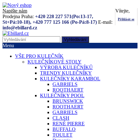
Napište nám
Vítejte,
Prodejna Praha:
+420 228 227 571(Po:13-17,
Přihlásit se
St+Pá:10-18), +420 777 125 166 (Po-Pá:8-17)
E-mail:
info@ebillard.cz
Vyhledávání
Menu
VŠE PRO KULEČNÍK
KULEČNÍKOVÉ STOLY
VÝROBA KULEČNÍKŮ
TRENDY KULEČNÍKY
KULEČNÍKY KARAMBOL
GABRIELS
ROOTHAERT
KULEČNÍKY POOL
BRUNSWICK
ROOTHAERT
GABRIELS
CLASH
RENÉ PIERRE
BUFFALO
TOULET