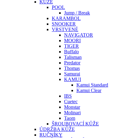
KŮŽE
POOL
Jump / Break
KARAMBOL
SNOOKER
VRSTVENÉ
NAVIGATOR
MOORI
TIGER
Buffalo
Talisman
Predator
Thomas
Samurai
KAMUI
Kamui Standard
Kamui Clear
IBS
Cuetec
Monstar
Molinari
Taom
ŠROUBOVACÍ KŮŽE
ÚDRŽBA KŮŽE
RUČNÍKY