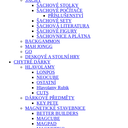
ŠACHY
ŠACHOVÉ STOLKY
ŠACHOVÉ POČÍTAČE
PŘÍSLUŠENSTVÍ
ŠACHOVÉ SETY
ŠACHOVÁ LITERATURA
ŠACHOVÉ FIGURY
ŠACHOVNICE A PLÁTNA
BACKGAMMON
MAH JONGG
GO
DESKOVÉ A STOLNÍ HRY
CHYTRÉ DÁRKY
HLAVOLAMY
LONPOS
NEOCUBE
OSTATNÍ
Hlavolamy Rubik
CUTS
DÁRKOVÉ PŘEDMĚTY
KEY PETE
MAGNETICKÉ STAVEBNICE
BETTER BUILDERS
MAGCUBE
MAGPAD