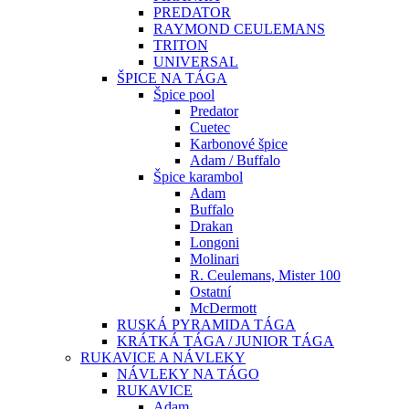
PREDATOR
RAYMOND CEULEMANS
TRITON
UNIVERSAL
ŠPICE NA TÁGA
Špice pool
Predator
Cuetec
Karbonové špice
Adam / Buffalo
Špice karambol
Adam
Buffalo
Drakan
Longoni
Molinari
R. Ceulemans, Mister 100
Ostatní
McDermott
RUSKÁ PYRAMIDA TÁGA
KRÁTKÁ TÁGA / JUNIOR TÁGA
RUKAVICE A NÁVLEKY
NÁVLEKY NA TÁGO
RUKAVICE
Adam