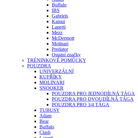
Buffalo
IBS
Gabriels
Kamui
Laperti
Mezz
McDermott
Molinari
Predator
Ostatní značky
TRÉNINKOVÉ POMŮCKY
POUZDRA
UNIVERZÁLNÍ
KUFŘÍKY
MOLINARI
SNOOKER
POUZDRA PRO JEDNODÍLNÁ TÁGA
POUZDRA PRO DVOUDÍLNÁ TÁGA
POUZDRA PRO 3/4 TÁGA
TUBUSY
Adam
Bear
Buffalo
Clash
Laperti