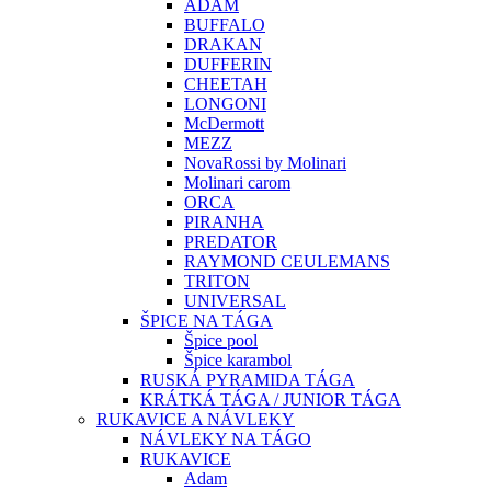
ADAM
BUFFALO
DRAKAN
DUFFERIN
CHEETAH
LONGONI
McDermott
MEZZ
NovaRossi by Molinari
Molinari carom
ORCA
PIRANHA
PREDATOR
RAYMOND CEULEMANS
TRITON
UNIVERSAL
ŠPICE NA TÁGA
Špice pool
Špice karambol
RUSKÁ PYRAMIDA TÁGA
KRÁTKÁ TÁGA / JUNIOR TÁGA
RUKAVICE A NÁVLEKY
NÁVLEKY NA TÁGO
RUKAVICE
Adam