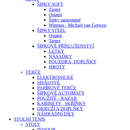
ŠIPKY SOFT
Target
Ostatní
Šipky samostatné
Winmau - Michael van Gerwen
ŠIPKY STEEL
Ostatní
Target
ŠIPKOVÉ PŘÍSLUŠENSTVÍ
LETKY
NÁSADKY
POUZDRA, DOPLŇKY
HROTY
TERČE
ELEKTRONICKÉ
SISÁLOVÉ
PAPÍROVÉ TERČE
ŠIPKOVÉ AUTOMATY
POUŽITÉ - BAZAR
KABINETY , SKŘÍŇKY
OKRUŽÍ A DOPLŇKY
NÁHRADNÍ DÍLY
STOLNÍ TENIS
STOLY
INDOOR