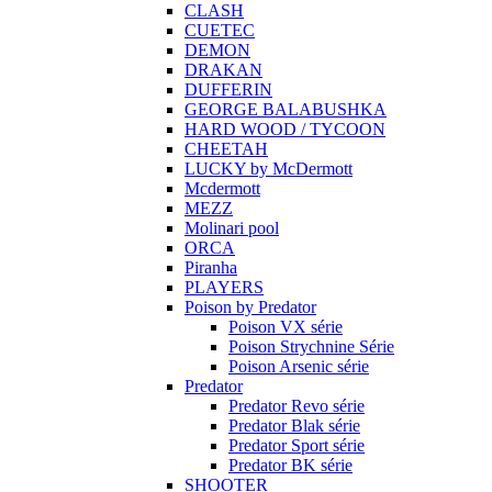
CLASH
CUETEC
DEMON
DRAKAN
DUFFERIN
GEORGE BALABUSHKA
HARD WOOD / TYCOON
CHEETAH
LUCKY by McDermott
Mcdermott
MEZZ
Molinari pool
ORCA
Piranha
PLAYERS
Poison by Predator
Poison VX série
Poison Strychnine Série
Poison Arsenic série
Predator
Predator Revo série
Predator Blak série
Predator Sport série
Predator BK série
SHOOTER