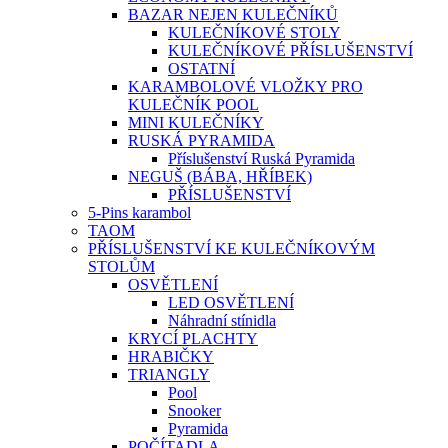
BAZAR NEJEN KULEČNÍKŮ
KULEČNÍKOVÉ STOLY
KULEČNÍKOVÉ PŘÍSLUŠENSTVÍ
OSTATNÍ
KARAMBOLOVÉ VLOŽKY PRO
KULEČNÍK POOL
MINI KULEČNÍKY
RUSKÁ PYRAMIDA
Příslušenství Ruská Pyramida
NEGUŠ (BÁBA, HŘÍBEK)
PŘÍSLUŠENSTVÍ
5-Pins karambol
TAOM
PŘÍSLUŠENSTVÍ KE KULEČNÍKOVÝM
STOLŮM
OSVĚTLENÍ
LED OSVĚTLENÍ
Náhradní stínidla
KRYCÍ PLACHTY
HRABIČKY
TRIANGLY
Pool
Snooker
Pyramida
POČÍTADLA