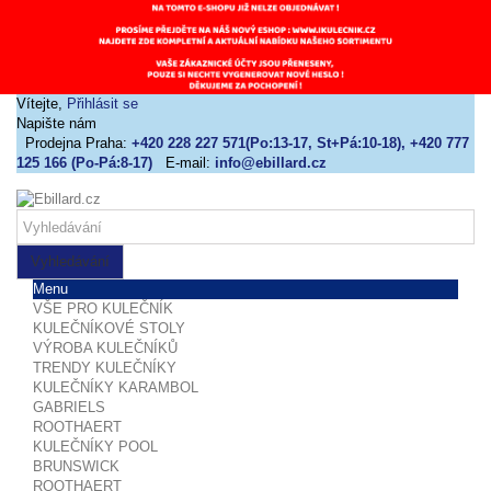
Vítejte,
Přihlásit se
Napište nám
Prodejna Praha:
+420 228 227 571(Po:13-17, St+Pá:10-18), +420 777
125 166 (Po-Pá:8-17)
E-mail:
info@ebillard.cz
Vyhledávání
Menu
VŠE PRO KULEČNÍK
KULEČNÍKOVÉ STOLY
VÝROBA KULEČNÍKŮ
TRENDY KULEČNÍKY
KULEČNÍKY KARAMBOL
GABRIELS
ROOTHAERT
KULEČNÍKY POOL
BRUNSWICK
ROOTHAERT