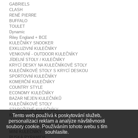
GABRIELS
CLASH
RENÉ PIERRE
BUFFALO
TOULET
Dynamic
Riley England + BCE
KULEČNÍKY SNOOKER
EXKLUZIVNÍ KULEČNÍKY
VENKOVNÍ - OUTDOOR KULEČNÍKY
JÍDELNÍ STOLY / KULEČNÍKY
KRYCÍ DESKY NA KULEČNÍKOVÉ STOLY
KULEČNÍKOVÉ STOLY S KRYCÍ DESKOU
SPORTOVNÍ KULEČNÍKY
KOMERČNÍ KULEČNÍKY
COUNTRY STYLE
ECONOMY KULEČNÍKY
BAZAR NEJEN KULEČNÍKŮ
KULEČNÍKOVÉ STOLY
STAROŽITNÉ KULEČNÍKY
Tento web používá k poskytování služeb,
KULEČNÍKOVÉ PŘÍSLUŠENSTVÍ
personalizaci reklam a analýze návštěvnosti
OSTATNÍ
soubory cookie. Používáním tohoto webu s tím
KARAMBOLOVÉ VLOŽKY PRO KULEČNÍK POOL
souhlasíte.
MINI KULEČNÍKY
RUSKÁ PYRAMIDA