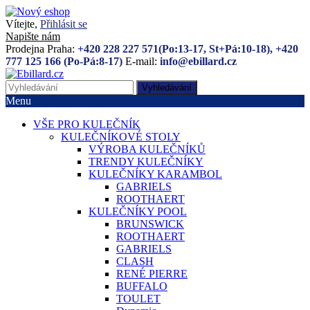
Vítejte,
Přihlásit se
Napište nám
Prodejna Praha:
+420 228 227 571(Po:13-17, St+Pá:10-18), +420
777 125 166 (Po-Pá:8-17)
E-mail:
info@ebillard.cz
Vyhledávání
Menu
VŠE PRO KULEČNÍK
KULEČNÍKOVÉ STOLY
VÝROBA KULEČNÍKŮ
TRENDY KULEČNÍKY
KULEČNÍKY KARAMBOL
GABRIELS
ROOTHAERT
KULEČNÍKY POOL
BRUNSWICK
ROOTHAERT
GABRIELS
CLASH
RENÉ PIERRE
BUFFALO
TOULET