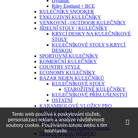
Dynamic
Riley England + BCE
KULEČNÍKY SNOOKER
EXKLUZIVNÍ KULEČNÍKY
VENKOVNÍ - OUTDOOR KULEČNÍKY
JÍDELNÍ STOLY / KULEČNÍKY
KRYCÍ DESKY NA KULEČNÍKOVÉ
STOLY
KULEČNÍKOVÉ STOLY S KRYCÍ
DESKOU
SPORTOVNÍ KULEČNÍKY
KOMERČNÍ KULEČNÍKY
COUNTRY STYLE
ECONOMY KULEČNÍKY
BAZAR NEJEN KULEČNÍKŮ
KULEČNÍKOVÉ STOLY
STAROŽITNÉ KULEČNÍKY
KULEČNÍKOVÉ PŘÍSLUŠENSTVÍ
OSTATNÍ
KARAMBOLOVÉ VLOŽKY PRO
KULEČNÍK POOL
Tento web používá k poskytování služeb,
MINI KULEČNÍKY
personalizaci reklam a analýze návštěvnosti
RUSKÁ PYRAMIDA
soubory cookie. Používáním tohoto webu s tím
Příslušenství Ruská Pyramida
souhlasíte.
NEGUŠ (BÁBA, HŘÍBEK)