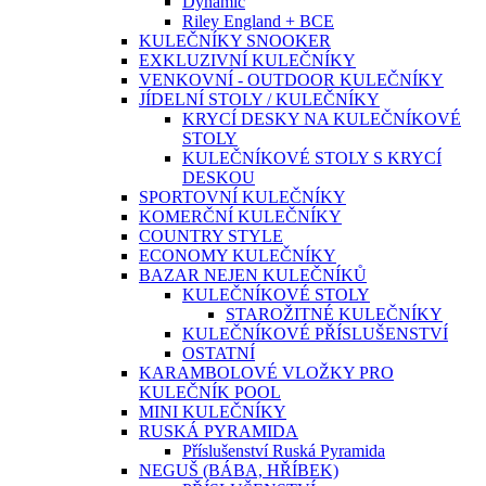
Dynamic
Riley England + BCE
KULEČNÍKY SNOOKER
EXKLUZIVNÍ KULEČNÍKY
VENKOVNÍ - OUTDOOR KULEČNÍKY
JÍDELNÍ STOLY / KULEČNÍKY
KRYCÍ DESKY NA KULEČNÍKOVÉ
STOLY
KULEČNÍKOVÉ STOLY S KRYCÍ
DESKOU
SPORTOVNÍ KULEČNÍKY
KOMERČNÍ KULEČNÍKY
COUNTRY STYLE
ECONOMY KULEČNÍKY
BAZAR NEJEN KULEČNÍKŮ
KULEČNÍKOVÉ STOLY
STAROŽITNÉ KULEČNÍKY
KULEČNÍKOVÉ PŘÍSLUŠENSTVÍ
OSTATNÍ
KARAMBOLOVÉ VLOŽKY PRO
KULEČNÍK POOL
MINI KULEČNÍKY
RUSKÁ PYRAMIDA
Příslušenství Ruská Pyramida
NEGUŠ (BÁBA, HŘÍBEK)