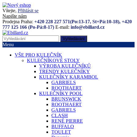
Vítejte,
Přihlásit se
Napište nám
Prodejna Praha:
+420 228 227 571(Po:13-17, St+Pá:10-18), +420
777 125 166 (Po-Pá:8-17)
E-mail:
info@ebillard.cz
Vyhledávání
Menu
VŠE PRO KULEČNÍK
KULEČNÍKOVÉ STOLY
VÝROBA KULEČNÍKŮ
TRENDY KULEČNÍKY
KULEČNÍKY KARAMBOL
GABRIELS
ROOTHAERT
KULEČNÍKY POOL
BRUNSWICK
ROOTHAERT
GABRIELS
CLASH
RENÉ PIERRE
BUFFALO
TOULET