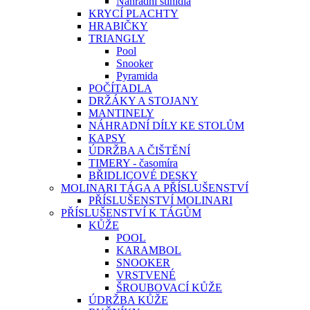
Náhradní stínidla
KRYCÍ PLACHTY
HRABIČKY
TRIANGLY
Pool
Snooker
Pyramida
POČÍTADLA
DRŽÁKY A STOJANY
MANTINELY
NÁHRADNÍ DÍLY KE STOLŮM
KAPSY
ÚDRŽBA A ČIŠTĚNÍ
TIMERY - časomíra
BŘIDLICOVÉ DESKY
MOLINARI TÁGA A PŘÍSLUŠENSTVÍ
PŘÍSLUŠENSTVÍ MOLINARI
PŘÍSLUŠENSTVÍ K TÁGŮM
KŮŽE
POOL
KARAMBOL
SNOOKER
VRSTVENÉ
ŠROUBOVACÍ KŮŽE
ÚDRŽBA KŮŽE