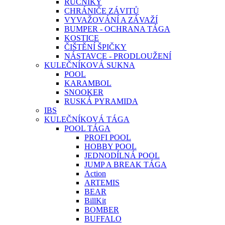
RUČNÍKY
CHRÁNIČE ZÁVITŮ
VYVAŽOVÁNÍ A ZÁVAŽÍ
BUMPER - OCHRANA TÁGA
KOSTICE
ČIŠTĚNÍ ŠPIČKY
NÁSTAVCE - PRODLOUŽENÍ
KULEČNÍKOVÁ SUKNA
POOL
KARAMBOL
SNOOKER
RUSKÁ PYRAMIDA
IBS
KULEČNÍKOVÁ TÁGA
POOL TÁGA
PROFI POOL
HOBBY POOL
JEDNODÍLNÁ POOL
JUMP A BREAK TÁGA
Action
ARTEMIS
BEAR
BillKit
BOMBER
BUFFALO