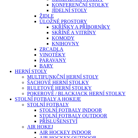
KONFERENČNÍ STOLKY
JÍDELNÍ STOLY
ŽIDLE
ÚLOŽNÉ PROSTORY
SKŘÍŇKY A PŘÍBORNÍKY
SKŘÍNĚ A VITRÍNY
KOMODY
KNIHOVNY
ZRCADLA
VINOTÉKY
PARAVANY
BARY
HERNÍ STOLY
MULTIFUNKČNÍ HERNÍ STOLY
ŠACHOVÉ HERNÍ STOLKY
RULETOVÉ HERNÍ STOLKY
POKEROVÉ / BLACKJACK HERNÍ STOLKY
STOLNÍ FOTBALY A HOKEJE
STOLNÍ FOTBALY
STOLNÍ FOTBALY INDOOR
STOLNÍ FOTBALY OUTDOOR
PŘÍSLUŠENSTVÍ
AIR HOKEJ
AIR HOCKEY INDOOR
AIR HOCKEY OUTDOOR