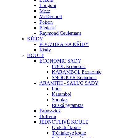
Longoni
Mezz
McDermott
Poison
Predator
Raymond Ceulemans
KŘÍDY
POUZDRA NA KŘÍDY
Křídy
KOULE
ECONOMIC SADY
POOL Economic
KARAMBOL Economic
SNOOKER Economic
ARAMITH - SALUC SADY
Pool
Karambol
Snooker
Ruská pyramida
Brunswick
Dufferin
JEDNOTLIVÉ KOULE
Unikátní koule
Tréninkové koule