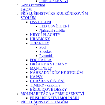
PŘÍSLUŠENSTVÍ
5-Pins karambol
TAOM
PŘÍSLUŠENSTVÍ KE KULEČNÍKOVÝM
STOLŮM
OSVĚTLENÍ
LED OSVĚTLENÍ
Náhradní stínidla
KRYCÍ PLACHTY
HRABIČKY
TRIANGLY
Pool
Snooker
Pyramida
POČÍTADLA
DRŽÁKY A STOJANY
MANTINELY
NÁHRADNÍ DÍLY KE STOLŮM
KAPSY
ÚDRŽBA A ČIŠTĚNÍ
TIMERY - časomíra
BŘIDLICOVÉ DESKY
MOLINARI TÁGA A PŘÍSLUŠENSTVÍ
PŘÍSLUŠENSTVÍ MOLINARI
PŘÍSLUŠENSTVÍ K TÁGŮM