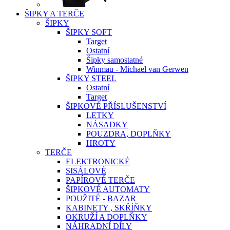
ŠIPKY A TERČE
ŠIPKY
ŠIPKY SOFT
Target
Ostatní
Šipky samostatné
Winmau - Michael van Gerwen
ŠIPKY STEEL
Ostatní
Target
ŠIPKOVÉ PŘÍSLUŠENSTVÍ
LETKY
NÁSADKY
POUZDRA, DOPLŇKY
HROTY
TERČE
ELEKTRONICKÉ
SISÁLOVÉ
PAPÍROVÉ TERČE
ŠIPKOVÉ AUTOMATY
POUŽITÉ - BAZAR
KABINETY , SKŘÍŇKY
OKRUŽÍ A DOPLŇKY
NÁHRADNÍ DÍLY