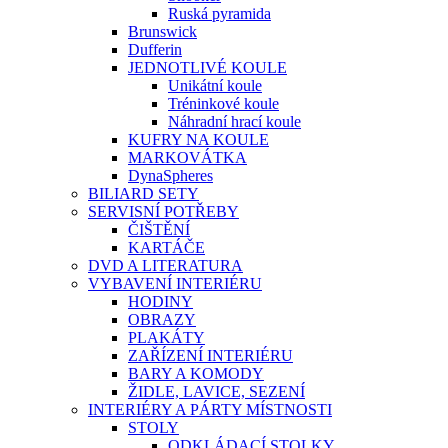
Ruská pyramida
Brunswick
Dufferin
JEDNOTLIVÉ KOULE
Unikátní koule
Tréninkové koule
Náhradní hrací koule
KUFRY NA KOULE
MARKOVÁTKA
DynaSpheres
BILIARD SETY
SERVISNÍ POTŘEBY
ČIŠTĚNÍ
KARTÁČE
DVD A LITERATURA
VYBAVENÍ INTERIÉRU
HODINY
OBRAZY
PLAKÁTY
ZAŘÍZENÍ INTERIÉRU
BARY A KOMODY
ŽIDLE, LAVICE, SEZENÍ
INTERIÉRY A PÁRTY MÍSTNOSTI
STOLY
ODKLÁDACÍ STOLKY