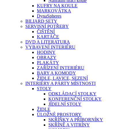
Náhradní hrací koule
KUFRY NA KOULE
MARKOVÁTKA
DynaSpheres
BILIARD SETY
SERVISNÍ POTŘEBY
ČIŠTĚNÍ
KARTÁČE
DVD A LITERATURA
VYBAVENÍ INTERIÉRU
HODINY
OBRAZY
PLAKÁTY
ZAŘÍZENÍ INTERIÉRU
BARY A KOMODY
ŽIDLE, LAVICE, SEZENÍ
INTERIÉRY A PÁRTY MÍSTNOSTI
STOLY
ODKLÁDACÍ STOLKY
KONFERENČNÍ STOLKY
JÍDELNÍ STOLY
ŽIDLE
ÚLOŽNÉ PROSTORY
SKŘÍŇKY A PŘÍBORNÍKY
SKŘÍNĚ A VITRÍNY