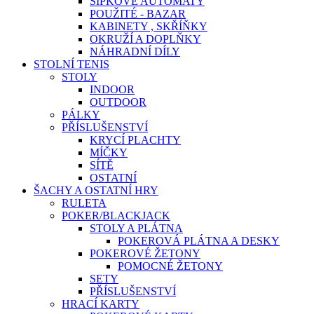
ŠIPKOVÉ AUTOMATY
POUŽITÉ - BAZAR
KABINETY , SKŘÍŇKY
OKRUŽÍ A DOPLŇKY
NÁHRADNÍ DÍLY
STOLNÍ TENIS
STOLY
INDOOR
OUTDOOR
PÁLKY
PŘÍSLUŠENSTVÍ
KRYCÍ PLACHTY
MÍČKY
SÍTĚ
OSTATNÍ
ŠACHY A OSTATNÍ HRY
RULETA
POKER/BLACKJACK
STOLY A PLÁTNA
POKEROVÁ PLÁTNA A DESKY
POKEROVÉ ŽETONY
POMOCNÉ ŽETONY
SETY
PŘÍSLUŠENSTVÍ
HRACÍ KARTY