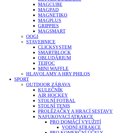
MAGCUBE
MAGPAD
MAGNETIKO
MAGPLUS
GRIPPIES
MAGSMART
OOGI
STAVEBNICE
CLICKSYSTEM
SMARTBLOCK
OBLUDÁRIUM
TEIFOC
MINI WAFFLE
HLAVOLAMY A HRY PHILOS
SPORT
OUTDOOR ZÁBAVA
KULEČNÍK
AIR HOCKEY
STOLNÍ FOTBAL
STOLNÍ TENIS
PROLÉZAČKY A HRACÍ SESTAVY
NAFUKOVACÍ ATRAKCE
PRO DOMÁCÍ VYUŽITÍ
VODNÍ ATRAKCE
PRO KOMERČNÍ ÚČELY