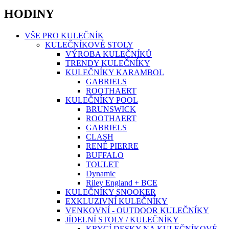
HODINY
VŠE PRO KULEČNÍK
KULEČNÍKOVÉ STOLY
VÝROBA KULEČNÍKŮ
TRENDY KULEČNÍKY
KULEČNÍKY KARAMBOL
GABRIELS
ROOTHAERT
KULEČNÍKY POOL
BRUNSWICK
ROOTHAERT
GABRIELS
CLASH
RENÉ PIERRE
BUFFALO
TOULET
Dynamic
Riley England + BCE
KULEČNÍKY SNOOKER
EXKLUZIVNÍ KULEČNÍKY
VENKOVNÍ - OUTDOOR KULEČNÍKY
JÍDELNÍ STOLY / KULEČNÍKY
KRYCÍ DESKY NA KULEČNÍKOVÉ