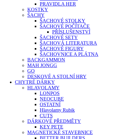
PRAVIDLA HER
KOSTKY
ŠACHY
ŠACHOVÉ STOLKY
ŠACHOVÉ POČÍTAČE
PŘÍSLUŠENSTVÍ
ŠACHOVÉ SETY
ŠACHOVÁ LITERATURA
ŠACHOVÉ FIGURY
ŠACHOVNICE A PLÁTNA
BACKGAMMON
MAH JONGG
GO
DESKOVÉ A STOLNÍ HRY
CHYTRÉ DÁRKY
HLAVOLAMY
LONPOS
NEOCUBE
OSTATNÍ
Hlavolamy Rubik
CUTS
DÁRKOVÉ PŘEDMĚTY
KEY PETE
MAGNETICKÉ STAVEBNICE
BETTER BUILDERS