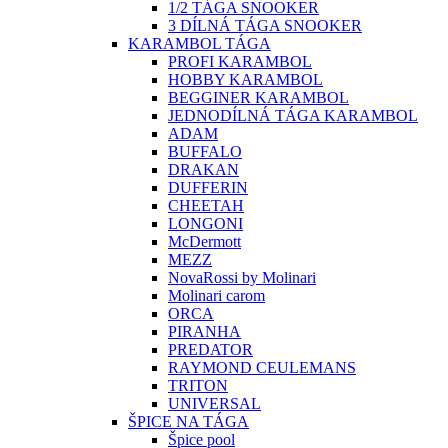
1/2 TÁGA SNOOKER
3 DÍLNÁ TÁGA SNOOKER
KARAMBOL TÁGA
PROFI KARAMBOL
HOBBY KARAMBOL
BEGGINER KARAMBOL
JEDNODÍLNÁ TÁGA KARAMBOL
ADAM
BUFFALO
DRAKAN
DUFFERIN
CHEETAH
LONGONI
McDermott
MEZZ
NovaRossi by Molinari
Molinari carom
ORCA
PIRANHA
PREDATOR
RAYMOND CEULEMANS
TRITON
UNIVERSAL
ŠPICE NA TÁGA
Špice pool