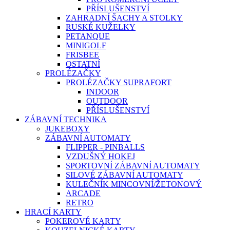
PŘÍSLUŠENSTVÍ
ZAHRADNÍ ŠACHY A STOLKY
RUSKÉ KUŽELKY
PETANQUE
MINIGOLF
FRISBEE
OSTATNÍ
PROLÉZAČKY
PROLÉZAČKY SUPRAFORT
INDOOR
OUTDOOR
PŘÍSLUŠENSTVÍ
ZÁBAVNÍ TECHNIKA
JUKEBOXY
ZÁBAVNÍ AUTOMATY
FLIPPER - PINBALLS
VZDUŠNÝ HOKEJ
SPORTOVNÍ ZÁBAVNÍ AUTOMATY
SILOVÉ ZÁBAVNÍ AUTOMATY
KULEČNÍK MINCOVNÍ/ŽETONOVÝ
ARCADE
RETRO
HRACÍ KARTY
POKEROVÉ KARTY