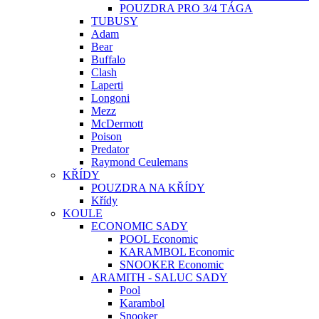
POUZDRA PRO 3/4 TÁGA
TUBUSY
Adam
Bear
Buffalo
Clash
Laperti
Longoni
Mezz
McDermott
Poison
Predator
Raymond Ceulemans
KŘÍDY
POUZDRA NA KŘÍDY
Křídy
KOULE
ECONOMIC SADY
POOL Economic
KARAMBOL Economic
SNOOKER Economic
ARAMITH - SALUC SADY
Pool
Karambol
Snooker