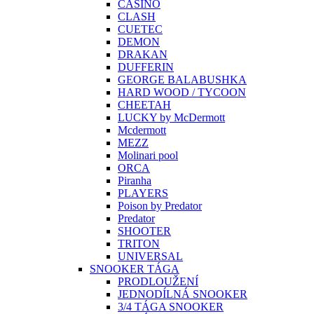
CASINO
CLASH
CUETEC
DEMON
DRAKAN
DUFFERIN
GEORGE BALABUSHKA
HARD WOOD / TYCOON
CHEETAH
LUCKY by McDermott
Mcdermott
MEZZ
Molinari pool
ORCA
Piranha
PLAYERS
Poison by Predator
Predator
SHOOTER
TRITON
UNIVERSAL
SNOOKER TÁGA
PRODLOUŽENÍ
JEDNODÍLNÁ SNOOKER
3/4 TÁGA SNOOKER