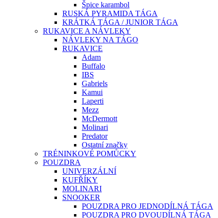
Špice karambol
RUSKÁ PYRAMIDA TÁGA
KRÁTKÁ TÁGA / JUNIOR TÁGA
RUKAVICE A NÁVLEKY
NÁVLEKY NA TÁGO
RUKAVICE
Adam
Buffalo
IBS
Gabriels
Kamui
Laperti
Mezz
McDermott
Molinari
Predator
Ostatní značky
TRÉNINKOVÉ POMŮCKY
POUZDRA
UNIVERZÁLNÍ
KUFŘÍKY
MOLINARI
SNOOKER
POUZDRA PRO JEDNODÍLNÁ TÁGA
POUZDRA PRO DVOUDÍLNÁ TÁGA