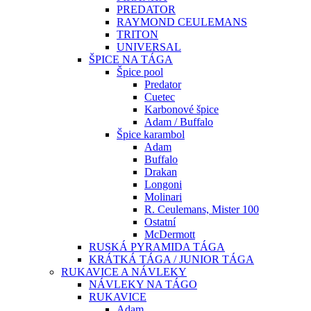
PREDATOR
RAYMOND CEULEMANS
TRITON
UNIVERSAL
ŠPICE NA TÁGA
Špice pool
Predator
Cuetec
Karbonové špice
Adam / Buffalo
Špice karambol
Adam
Buffalo
Drakan
Longoni
Molinari
R. Ceulemans, Mister 100
Ostatní
McDermott
RUSKÁ PYRAMIDA TÁGA
KRÁTKÁ TÁGA / JUNIOR TÁGA
RUKAVICE A NÁVLEKY
NÁVLEKY NA TÁGO
RUKAVICE
Adam