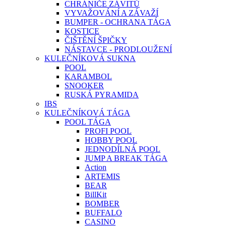
CHRÁNIČE ZÁVITŮ
VYVAŽOVÁNÍ A ZÁVAŽÍ
BUMPER - OCHRANA TÁGA
KOSTICE
ČIŠTĚNÍ ŠPIČKY
NÁSTAVCE - PRODLOUŽENÍ
KULEČNÍKOVÁ SUKNA
POOL
KARAMBOL
SNOOKER
RUSKÁ PYRAMIDA
IBS
KULEČNÍKOVÁ TÁGA
POOL TÁGA
PROFI POOL
HOBBY POOL
JEDNODÍLNÁ POOL
JUMP A BREAK TÁGA
Action
ARTEMIS
BEAR
BillKit
BOMBER
BUFFALO
CASINO