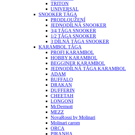
TRITON
UNIVERSAL
SNOOKER TÁGA
PRODLOUŽENÍ
JEDNODÍLNÁ SNOOKER
3/4 TÁGA SNOOKER
1/2 TÁGA SNOOKER
3 DÍLNÁ TÁGA SNOOKER
KARAMBOL TÁGA
PROFI KARAMBOL
HOBBY KARAMBOL
BEGGINER KARAMBOL
JEDNODÍLNÁ TÁGA KARAMBOL
ADAM
BUFFALO
DRAKAN
DUFFERIN
CHEETAH
LONGONI
McDermott
MEZZ
NovaRossi by Molinari
Molinari carom
ORCA
PIRANHA