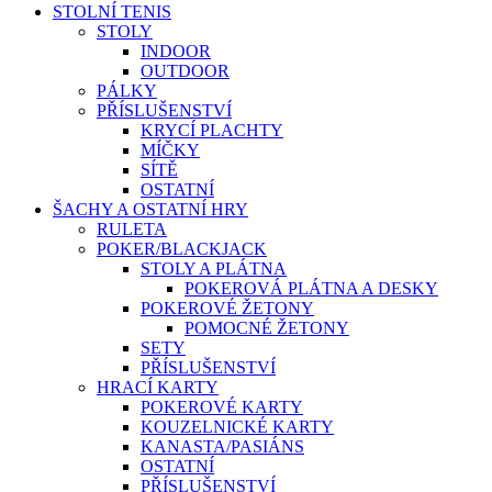
STOLNÍ TENIS
STOLY
INDOOR
OUTDOOR
PÁLKY
PŘÍSLUŠENSTVÍ
KRYCÍ PLACHTY
MÍČKY
SÍTĚ
OSTATNÍ
ŠACHY A OSTATNÍ HRY
RULETA
POKER/BLACKJACK
STOLY A PLÁTNA
POKEROVÁ PLÁTNA A DESKY
POKEROVÉ ŽETONY
POMOCNÉ ŽETONY
SETY
PŘÍSLUŠENSTVÍ
HRACÍ KARTY
POKEROVÉ KARTY
KOUZELNICKÉ KARTY
KANASTA/PASIÁNS
OSTATNÍ
PŘÍSLUŠENSTVÍ