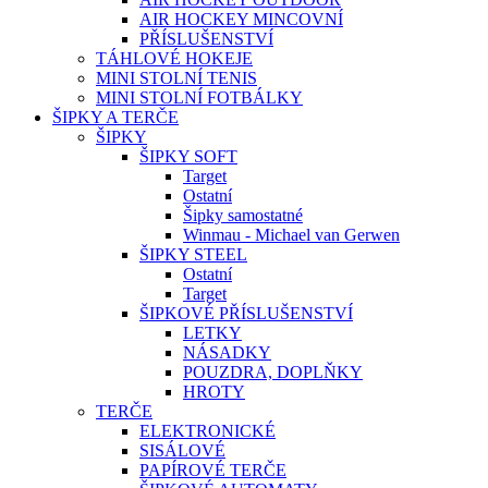
AIR HOCKEY MINCOVNÍ
PŘÍSLUŠENSTVÍ
TÁHLOVÉ HOKEJE
MINI STOLNÍ TENIS
MINI STOLNÍ FOTBÁLKY
ŠIPKY A TERČE
ŠIPKY
ŠIPKY SOFT
Target
Ostatní
Šipky samostatné
Winmau - Michael van Gerwen
ŠIPKY STEEL
Ostatní
Target
ŠIPKOVÉ PŘÍSLUŠENSTVÍ
LETKY
NÁSADKY
POUZDRA, DOPLŇKY
HROTY
TERČE
ELEKTRONICKÉ
SISÁLOVÉ
PAPÍROVÉ TERČE