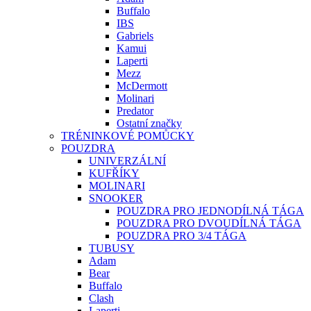
Buffalo
IBS
Gabriels
Kamui
Laperti
Mezz
McDermott
Molinari
Predator
Ostatní značky
TRÉNINKOVÉ POMŮCKY
POUZDRA
UNIVERZÁLNÍ
KUFŘÍKY
MOLINARI
SNOOKER
POUZDRA PRO JEDNODÍLNÁ TÁGA
POUZDRA PRO DVOUDÍLNÁ TÁGA
POUZDRA PRO 3/4 TÁGA
TUBUSY
Adam
Bear
Buffalo
Clash
Laperti