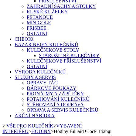
PŘÍSLUŠENSTVÍ
ZAHRADNÍ ŠACHY A STOLKY
RUSKÉ KUŽELKY
PETANQUE
MINIGOLF
FRISBEE
OSTATNÍ
CHEQIO
BAZAR NEJEN KULEČNÍKŮ
KULEČNÍKOVÉ STOLY
STAROŽITNÉ KULEČNÍKY
KULEČNÍKOVÉ PŘÍSLUŠENSTVÍ
OSTATNÍ
VÝROBA KULEČNÍKŮ
SLUŽBY A SERVIS
OPRAVY TÁG
DÁRKOVÉ POUKAZY
PRONÁJMY A ZÁPŮJČKY
POTAHOVÁNÍ KULEČNÍKŮ
STĚHOVÁNÍ A DOPRAVA
OPRAVA A SERVIS KULEČNÍKŮ
AKČNÍ NABÍDKA
>
VŠE PRO KULEČNÍK
>
VYBAVENÍ
INTERIÉRU
>
HODINY
>
Hodiny Billiard Clock Triangl