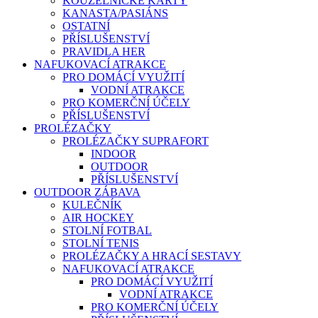
KOUZELNICKÉ KARTY
KANASTA/PASIÁNS
OSTATNÍ
PŘÍSLUŠENSTVÍ
PRAVIDLA HER
NAFUKOVACÍ ATRAKCE
PRO DOMÁCÍ VYUŽITÍ
VODNÍ ATRAKCE
PRO KOMERČNÍ ÚČELY
PŘÍSLUŠENSTVÍ
PROLÉZAČKY
PROLÉZAČKY SUPRAFORT
INDOOR
OUTDOOR
PŘÍSLUŠENSTVÍ
OUTDOOR ZÁBAVA
KULEČNÍK
AIR HOCKEY
STOLNÍ FOTBAL
STOLNÍ TENIS
PROLÉZAČKY A HRACÍ SESTAVY
NAFUKOVACÍ ATRAKCE
PRO DOMÁCÍ VYUŽITÍ
VODNÍ ATRAKCE
PRO KOMERČNÍ ÚČELY