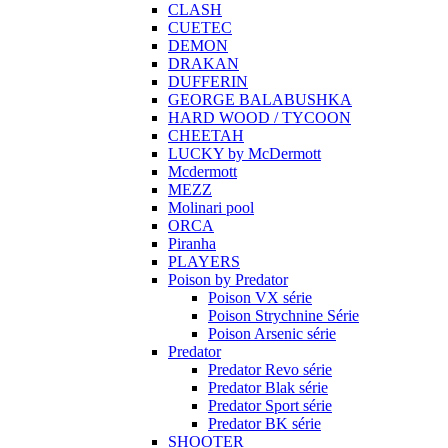
CLASH
CUETEC
DEMON
DRAKAN
DUFFERIN
GEORGE BALABUSHKA
HARD WOOD / TYCOON
CHEETAH
LUCKY by McDermott
Mcdermott
MEZZ
Molinari pool
ORCA
Piranha
PLAYERS
Poison by Predator
Poison VX série
Poison Strychnine Série
Poison Arsenic série
Predator
Predator Revo série
Predator Blak série
Predator Sport série
Predator BK série
SHOOTER