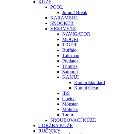
KŮŽE
POOL
Jump / Break
KARAMBOL
SNOOKER
VRSTVENÉ
NAVIGATOR
MOORI
TIGER
Buffalo
Talisman
Predator
Thomas
Samurai
KAMUI
Kamui Standard
Kamui Clear
IBS
Cuetec
Monstar
Molinari
Taom
ŠROUBOVACÍ KŮŽE
ÚDRŽBA KŮŽE
RUČNÍKY