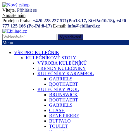
Vítejte,
Přihlásit se
Napište nám
Prodejna Praha:
+420 228 227 571(Po:13-17, St+Pá:10-18), +420
777 125 166 (Po-Pá:8-17)
E-mail:
info@ebillard.cz
Vyhledávání
Menu
VŠE PRO KULEČNÍK
KULEČNÍKOVÉ STOLY
VÝROBA KULEČNÍKŮ
TRENDY KULEČNÍKY
KULEČNÍKY KARAMBOL
GABRIELS
ROOTHAERT
KULEČNÍKY POOL
BRUNSWICK
ROOTHAERT
GABRIELS
CLASH
RENÉ PIERRE
BUFFALO
TOULET