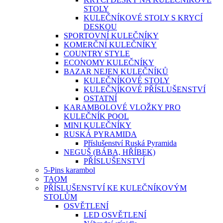
STOLY
KULEČNÍKOVÉ STOLY S KRYCÍ
DESKOU
SPORTOVNÍ KULEČNÍKY
KOMERČNÍ KULEČNÍKY
COUNTRY STYLE
ECONOMY KULEČNÍKY
BAZAR NEJEN KULEČNÍKŮ
KULEČNÍKOVÉ STOLY
KULEČNÍKOVÉ PŘÍSLUŠENSTVÍ
OSTATNÍ
KARAMBOLOVÉ VLOŽKY PRO
KULEČNÍK POOL
MINI KULEČNÍKY
RUSKÁ PYRAMIDA
Příslušenství Ruská Pyramida
NEGUŠ (BÁBA, HŘÍBEK)
PŘÍSLUŠENSTVÍ
5-Pins karambol
TAOM
PŘÍSLUŠENSTVÍ KE KULEČNÍKOVÝM
STOLŮM
OSVĚTLENÍ
LED OSVĚTLENÍ