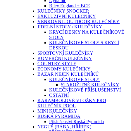
Dynamic
Riley England + BCE
KULEČNÍKY SNOOKER
EXKLUZIVNÍ KULEČNÍKY
VENKOVNÍ - OUTDOOR KULEČNÍKY
JÍDELNÍ STOLY / KULEČNÍKY
KRYCÍ DESKY NA KULEČNÍKOVÉ
STOLY
KULEČNÍKOVÉ STOLY S KRYCÍ
DESKOU
SPORTOVNÍ KULEČNÍKY
KOMERČNÍ KULEČNÍKY
COUNTRY STYLE
ECONOMY KULEČNÍKY
BAZAR NEJEN KULEČNÍKŮ
KULEČNÍKOVÉ STOLY
STAROŽITNÉ KULEČNÍKY
KULEČNÍKOVÉ PŘÍSLUŠENSTVÍ
OSTATNÍ
KARAMBOLOVÉ VLOŽKY PRO
KULEČNÍK POOL
MINI KULEČNÍKY
RUSKÁ PYRAMIDA
Příslušenství Ruská Pyramida
NEGUŠ (BÁBA, HŘÍBEK)