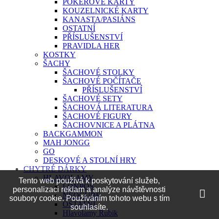
POKEROVÉ KARTY
KOUZELNICKÉ KARTY
KANASTA/PASIÁNS
OSTATNÍ
PŘÍSLUŠENSTVÍ
PRAVIDLA HER
KOSTKY
ŠACHY
ŠACHOVÉ STOLKY
ŠACHOVÉ POČÍTAČE
PŘÍSLUŠENSTVÍ
ŠACHOVÉ SETY
ŠACHOVÁ LITERATURA
ŠACHOVÉ FIGURY
ŠACHOVNICE A PLÁTNA
BACKGAMMON
MAH JONGG
GO
DESKOVÉ A STOLNÍ HRY
CHYTRÉ DÁRKY
HLAVOLAMY
Tento web používá k poskytování služeb,
LONPOS
personalizaci reklam a analýze návštěvnosti
NEOCUBE
soubory cookie. Používáním tohoto webu s tím
OSTATNÍ
souhlasíte.
Hlavolamy Rubik