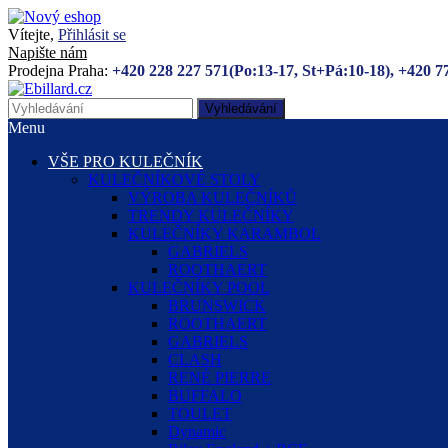
Vítejte,
Přihlásit se
Napište nám
Prodejna Praha:
+420 228 227 571(Po:13-17, St+Pá:10-18), +420 7
Vyhledávání
Menu
VŠE PRO KULEČNÍK
KULEČNÍKOVÉ STOLY
VÝROBA KULEČNÍKŮ
TRENDY KULEČNÍKY
KULEČNÍKY KARAMBOL
GABRIELS
ROOTHAERT
KULEČNÍKY POOL
BRUNSWICK
ROOTHAERT
GABRIELS
CLASH
RENÉ PIERRE
BUFFALO
TOULET
Dynamic