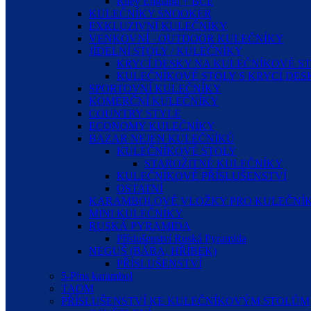
Riley England + BCE
KULEČNÍKY SNOOKER
EXKLUZIVNÍ KULEČNÍKY
VENKOVNÍ - OUTDOOR KULEČNÍKY
JÍDELNÍ STOLY / KULEČNÍKY
KRYCÍ DESKY NA KULEČNÍKOVÉ S
KULEČNÍKOVÉ STOLY S KRYCÍ DE
SPORTOVNÍ KULEČNÍKY
KOMERČNÍ KULEČNÍKY
COUNTRY STYLE
ECONOMY KULEČNÍKY
BAZAR NEJEN KULEČNÍKŮ
KULEČNÍKOVÉ STOLY
STAROŽITNÉ KULEČNÍKY
KULEČNÍKOVÉ PŘÍSLUŠENSTVÍ
OSTATNÍ
KARAMBOLOVÉ VLOŽKY PRO KULEČNÍK
MINI KULEČNÍKY
RUSKÁ PYRAMIDA
Příslušenství Ruská Pyramida
NEGUŠ (BÁBA, HŘÍBEK)
PŘÍSLUŠENSTVÍ
5-Pins karambol
TAOM
PŘÍSLUŠENSTVÍ KE KULEČNÍKOVÝM STOLŮM