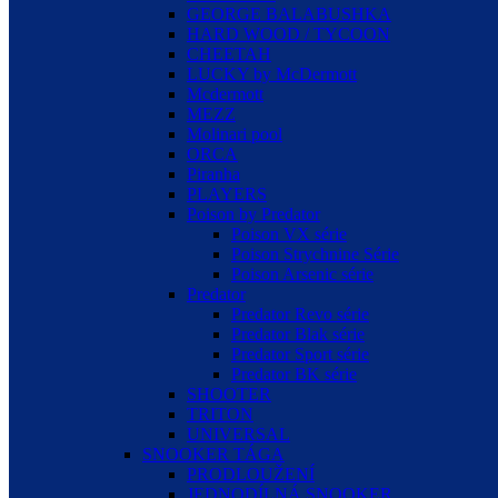
GEORGE BALABUSHKA
HARD WOOD / TYCOON
CHEETAH
LUCKY by McDermott
Mcdermott
MEZZ
Molinari pool
ORCA
Piranha
PLAYERS
Poison by Predator
Poison VX série
Poison Strychnine Série
Poison Arsenic série
Predator
Predator Revo série
Predator Blak série
Predator Sport série
Predator BK série
SHOOTER
TRITON
UNIVERSAL
SNOOKER TÁGA
PRODLOUŽENÍ
JEDNODÍLNÁ SNOOKER