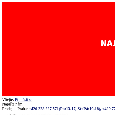
Vítejte,
Přihlásit se
Napište nám
Prodejna Praha:
+420 228 227 571(Po:13-17, St+Pá:10-18), +420 7