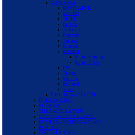
VRSTVENÉ
NAVIGATOR
MOORI
TIGER
Buffalo
Talisman
Predator
Thomas
Samurai
KAMUI
Kamui Standard
Kamui Clear
IBS
Cuetec
Monstar
Molinari
Taom
ŠROUBOVACÍ KŮŽE
ÚDRŽBA KŮŽE
RUČNÍKY
CHRÁNIČE ZÁVITŮ
VYVAŽOVÁNÍ A ZÁVAŽÍ
BUMPER - OCHRANA TÁGA
KOSTICE
ČIŠTĚNÍ ŠPIČKY