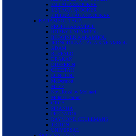
3/4 TÁGA SNOOKER
1/2 TÁGA SNOOKER
3 DÍLNÁ TÁGA SNOOKER
KARAMBOL TÁGA
PROFI KARAMBOL
HOBBY KARAMBOL
BEGGINER KARAMBOL
JEDNODÍLNÁ TÁGA KARAMBOL
ADAM
BUFFALO
DRAKAN
DUFFERIN
CHEETAH
LONGONI
McDermott
MEZZ
NovaRossi by Molinari
Molinari carom
ORCA
PIRANHA
PREDATOR
RAYMOND CEULEMANS
TRITON
UNIVERSAL
ŠPICE NA TÁGA