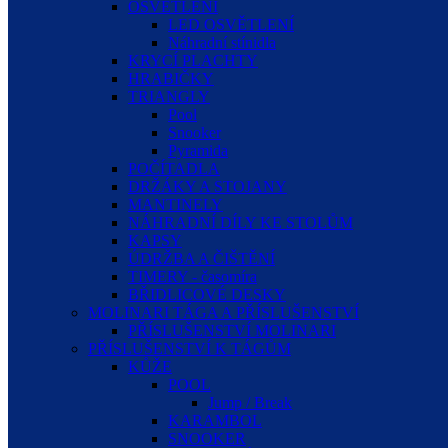
OSVĚTLENÍ
LED OSVĚTLENÍ
Náhradní stínidla
KRYCÍ PLACHTY
HRABIČKY
TRIANGLY
Pool
Snooker
Pyramida
POČÍTADLA
DRŽÁKY A STOJANY
MANTINELY
NÁHRADNÍ DÍLY KE STOLŮM
KAPSY
ÚDRŽBA A ČIŠTĚNÍ
TIMERY - časomíra
BŘIDLICOVÉ DESKY
MOLINARI TÁGA A PŘÍSLUŠENSTVÍ
PŘÍSLUŠENSTVÍ MOLINARI
PŘÍSLUŠENSTVÍ K TÁGŮM
KŮŽE
POOL
Jump / Break
KARAMBOL
SNOOKER