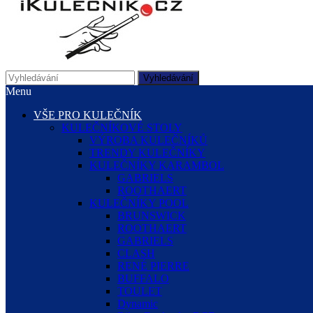
Vyhledávání
Menu
VŠE PRO KULEČNÍK
KULEČNÍKOVÉ STOLY
VÝROBA KULEČNÍKŮ
TRENDY KULEČNÍKY
KULEČNÍKY KARAMBOL
GABRIELS
ROOTHAERT
KULEČNÍKY POOL
BRUNSWICK
ROOTHAERT
GABRIELS
CLASH
RENÉ PIERRE
BUFFALO
TOULET
Dynamic