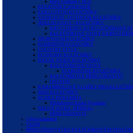
Riley England + BCE
KULEČNÍKY SNOOKER
EXKLUZIVNÍ KULEČNÍKY
VENKOVNÍ - OUTDOOR KULEČNÍKY
JÍDELNÍ STOLY / KULEČNÍKY
KRYCÍ DESKY NA KULEČNÍKOVÉ S
KULEČNÍKOVÉ STOLY S KRYCÍ DE
SPORTOVNÍ KULEČNÍKY
KOMERČNÍ KULEČNÍKY
COUNTRY STYLE
ECONOMY KULEČNÍKY
BAZAR NEJEN KULEČNÍKŮ
KULEČNÍKOVÉ STOLY
STAROŽITNÉ KULEČNÍKY
KULEČNÍKOVÉ PŘÍSLUŠENSTVÍ
OSTATNÍ
KARAMBOLOVÉ VLOŽKY PRO KULEČNÍK
MINI KULEČNÍKY
RUSKÁ PYRAMIDA
Příslušenství Ruská Pyramida
NEGUŠ (BÁBA, HŘÍBEK)
PŘÍSLUŠENSTVÍ
5-Pins karambol
TAOM
PŘÍSLUŠENSTVÍ KE KULEČNÍKOVÝM STOLŮM