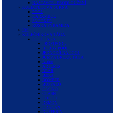
NÁSTAVCE - PRODLOUŽENÍ
KULEČNÍKOVÁ SUKNA
POOL
KARAMBOL
SNOOKER
RUSKÁ PYRAMIDA
IBS
KULEČNÍKOVÁ TÁGA
POOL TÁGA
PROFI POOL
HOBBY POOL
JEDNODÍLNÁ POOL
JUMP A BREAK TÁGA
Action
ARTEMIS
BEAR
BillKit
BOMBER
BUFFALO
CASINO
CLASH
CUETEC
DEMON
DRAKAN
DUFFERIN