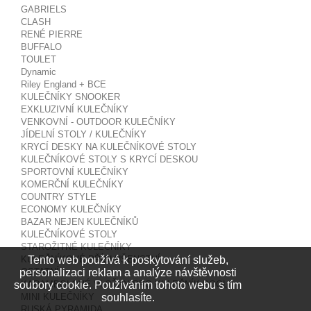
GABRIELS
CLASH
RENÉ PIERRE
BUFFALO
TOULET
Dynamic
Riley England + BCE
KULEČNÍKY SNOOKER
EXKLUZIVNÍ KULEČNÍKY
VENKOVNÍ - OUTDOOR KULEČNÍKY
JÍDELNÍ STOLY / KULEČNÍKY
KRYCÍ DESKY NA KULEČNÍKOVÉ STOLY
KULEČNÍKOVÉ STOLY S KRYCÍ DESKOU
SPORTOVNÍ KULEČNÍKY
KOMERČNÍ KULEČNÍKY
COUNTRY STYLE
ECONOMY KULEČNÍKY
BAZAR NEJEN KULEČNÍKŮ
KULEČNÍKOVÉ STOLY
STAROŽITNÉ KULEČNÍKY
Tento web používá k poskytování služeb,
KULEČNÍKOVÉ PŘÍSLUŠENSTVÍ
personalizaci reklam a analýze návštěvnosti
OSTATNÍ
soubory cookie. Používáním tohoto webu s tím
KARAMBOLOVÉ VLOŽKY PRO KULEČNÍK POOL
souhlasíte.
MINI KULEČNÍKY
RUSKÁ PYRAMIDA