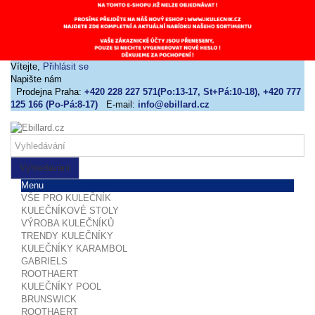
Vítejte,
Přihlásit se
Napište nám
Prodejna Praha:
+420 228 227 571(Po:13-17, St+Pá:10-18), +420 777
125 166 (Po-Pá:8-17)
E-mail:
info@ebillard.cz
Vyhledávání
Menu
VŠE PRO KULEČNÍK
KULEČNÍKOVÉ STOLY
VÝROBA KULEČNÍKŮ
TRENDY KULEČNÍKY
KULEČNÍKY KARAMBOL
GABRIELS
ROOTHAERT
KULEČNÍKY POOL
BRUNSWICK
ROOTHAERT