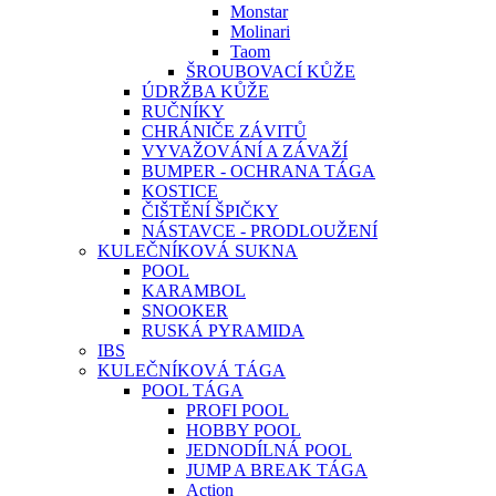
Monstar
Molinari
Taom
ŠROUBOVACÍ KŮŽE
ÚDRŽBA KŮŽE
RUČNÍKY
CHRÁNIČE ZÁVITŮ
VYVAŽOVÁNÍ A ZÁVAŽÍ
BUMPER - OCHRANA TÁGA
KOSTICE
ČIŠTĚNÍ ŠPIČKY
NÁSTAVCE - PRODLOUŽENÍ
KULEČNÍKOVÁ SUKNA
POOL
KARAMBOL
SNOOKER
RUSKÁ PYRAMIDA
IBS
KULEČNÍKOVÁ TÁGA
POOL TÁGA
PROFI POOL
HOBBY POOL
JEDNODÍLNÁ POOL
JUMP A BREAK TÁGA
Action