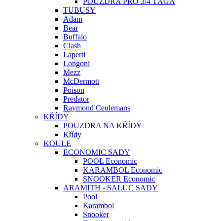
POUZDRA PRO 3/4 TÁGA
TUBUSY
Adam
Bear
Buffalo
Clash
Laperti
Longoni
Mezz
McDermott
Poison
Predator
Raymond Ceulemans
KŘÍDY
POUZDRA NA KŘÍDY
Křídy
KOULE
ECONOMIC SADY
POOL Economic
KARAMBOL Economic
SNOOKER Economic
ARAMITH - SALUC SADY
Pool
Karambol
Snooker