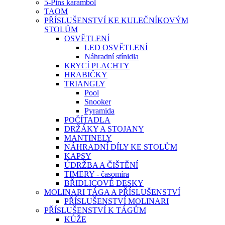
5-Pins karambol
TAOM
PŘÍSLUŠENSTVÍ KE KULEČNÍKOVÝM
STOLŮM
OSVĚTLENÍ
LED OSVĚTLENÍ
Náhradní stínidla
KRYCÍ PLACHTY
HRABIČKY
TRIANGLY
Pool
Snooker
Pyramida
POČÍTADLA
DRŽÁKY A STOJANY
MANTINELY
NÁHRADNÍ DÍLY KE STOLŮM
KAPSY
ÚDRŽBA A ČIŠTĚNÍ
TIMERY - časomíra
BŘIDLICOVÉ DESKY
MOLINARI TÁGA A PŘÍSLUŠENSTVÍ
PŘÍSLUŠENSTVÍ MOLINARI
PŘÍSLUŠENSTVÍ K TÁGŮM
KŮŽE