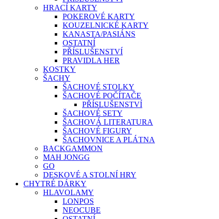
HRACÍ KARTY
POKEROVÉ KARTY
KOUZELNICKÉ KARTY
KANASTA/PASIÁNS
OSTATNÍ
PŘÍSLUŠENSTVÍ
PRAVIDLA HER
KOSTKY
ŠACHY
ŠACHOVÉ STOLKY
ŠACHOVÉ POČÍTAČE
PŘÍSLUŠENSTVÍ
ŠACHOVÉ SETY
ŠACHOVÁ LITERATURA
ŠACHOVÉ FIGURY
ŠACHOVNICE A PLÁTNA
BACKGAMMON
MAH JONGG
GO
DESKOVÉ A STOLNÍ HRY
CHYTRÉ DÁRKY
HLAVOLAMY
LONPOS
NEOCUBE
OSTATNÍ