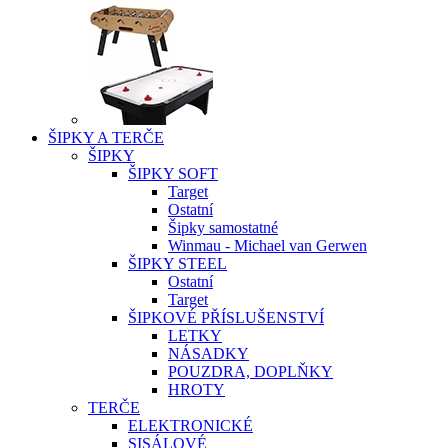
ŠIPKY A TERČE
ŠIPKY
ŠIPKY SOFT
Target
Ostatní
Šipky samostatné
Winmau - Michael van Gerwen
ŠIPKY STEEL
Ostatní
Target
ŠIPKOVÉ PŘÍSLUŠENSTVÍ
LETKY
NÁSADKY
POUZDRA, DOPLŇKY
HROTY
TERČE
ELEKTRONICKÉ
SISÁLOVÉ