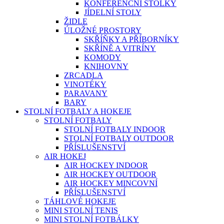
KONFERENČNÍ STOLKY
JÍDELNÍ STOLY
ŽIDLE
ÚLOŽNÉ PROSTORY
SKŘÍŇKY A PŘÍBORNÍKY
SKŘÍNĚ A VITRÍNY
KOMODY
KNIHOVNY
ZRCADLA
VINOTÉKY
PARAVANY
BARY
STOLNÍ FOTBALY A HOKEJE
STOLNÍ FOTBALY
STOLNÍ FOTBALY INDOOR
STOLNÍ FOTBALY OUTDOOR
PŘÍSLUŠENSTVÍ
AIR HOKEJ
AIR HOCKEY INDOOR
AIR HOCKEY OUTDOOR
AIR HOCKEY MINCOVNÍ
PŘÍSLUŠENSTVÍ
TÁHLOVÉ HOKEJE
MINI STOLNÍ TENIS
MINI STOLNÍ FOTBÁLKY