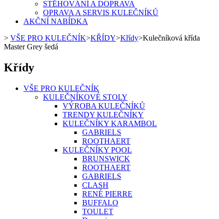
STĚHOVÁNÍ A DOPRAVA
OPRAVA A SERVIS KULEČNÍKŮ
AKČNÍ NABÍDKA
>
VŠE PRO KULEČNÍK
>
KŘÍDY
>
Křídy
>
Kulečníková křída
Master Grey šedá
Křídy
VŠE PRO KULEČNÍK
KULEČNÍKOVÉ STOLY
VÝROBA KULEČNÍKŮ
TRENDY KULEČNÍKY
KULEČNÍKY KARAMBOL
GABRIELS
ROOTHAERT
KULEČNÍKY POOL
BRUNSWICK
ROOTHAERT
GABRIELS
CLASH
RENÉ PIERRE
BUFFALO
TOULET