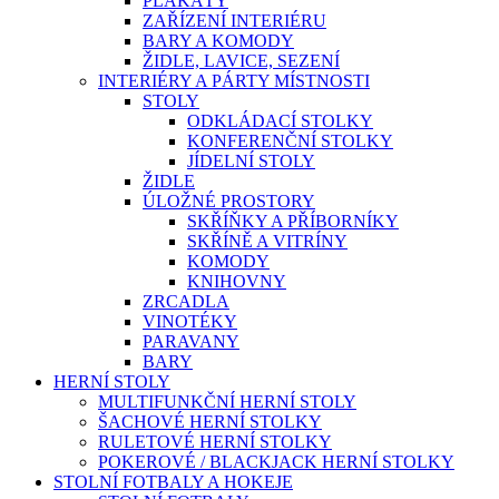
PLAKÁTY
ZAŘÍZENÍ INTERIÉRU
BARY A KOMODY
ŽIDLE, LAVICE, SEZENÍ
INTERIÉRY A PÁRTY MÍSTNOSTI
STOLY
ODKLÁDACÍ STOLKY
KONFERENČNÍ STOLKY
JÍDELNÍ STOLY
ŽIDLE
ÚLOŽNÉ PROSTORY
SKŘÍŇKY A PŘÍBORNÍKY
SKŘÍNĚ A VITRÍNY
KOMODY
KNIHOVNY
ZRCADLA
VINOTÉKY
PARAVANY
BARY
HERNÍ STOLY
MULTIFUNKČNÍ HERNÍ STOLY
ŠACHOVÉ HERNÍ STOLKY
RULETOVÉ HERNÍ STOLKY
POKEROVÉ / BLACKJACK HERNÍ STOLKY
STOLNÍ FOTBALY A HOKEJE