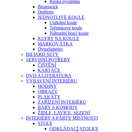
Ruská pyramida
Brunswick
Dufferin
JEDNOTLIVÉ KOULE
Unikátní koule
Tréninkové koule
Náhradní hrací koule
KUFRY NA KOULE
MARKOVÁTKA
DynaSpheres
BILIARD SETY
SERVISNÍ POTŘEBY
ČIŠTĚNÍ
KARTÁČE
DVD A LITERATURA
VYBAVENÍ INTERIÉRU
HODINY
OBRAZY
PLAKÁTY
ZAŘÍZENÍ INTERIÉRU
BARY A KOMODY
ŽIDLE, LAVICE, SEZENÍ
INTERIÉRY A PÁRTY MÍSTNOSTI
STOLY
ODKLÁDACÍ STOLKY