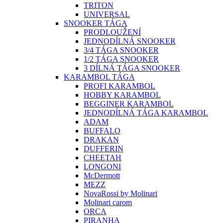
TRITON
UNIVERSAL
SNOOKER TÁGA
PRODLOUŽENÍ
JEDNODÍLNÁ SNOOKER
3/4 TÁGA SNOOKER
1/2 TÁGA SNOOKER
3 DÍLNÁ TÁGA SNOOKER
KARAMBOL TÁGA
PROFI KARAMBOL
HOBBY KARAMBOL
BEGGINER KARAMBOL
JEDNODÍLNÁ TÁGA KARAMBOL
ADAM
BUFFALO
DRAKAN
DUFFERIN
CHEETAH
LONGONI
McDermott
MEZZ
NovaRossi by Molinari
Molinari carom
ORCA
PIRANHA