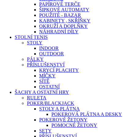
PAPÍROVÉ TERČE
ŠIPKOVÉ AUTOMATY
POUŽITÉ - BAZAR
KABINETY , SKŘÍŇKY
OKRUŽÍ A DOPLŇKY
NÁHRADNÍ DÍLY
STOLNÍ TENIS
STOLY
INDOOR
OUTDOOR
PÁLKY
PŘÍSLUŠENSTVÍ
KRYCÍ PLACHTY
MÍČKY
SÍTĚ
OSTATNÍ
ŠACHY A OSTATNÍ HRY
RULETA
POKER/BLACKJACK
STOLY A PLÁTNA
POKEROVÁ PLÁTNA A DESKY
POKEROVÉ ŽETONY
POMOCNÉ ŽETONY
SETY
PŘÍSLUŠENSTVÍ