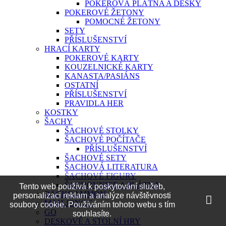
POKEROVÁ PLÁTNA A DESKY
POKEROVÉ ŽETONY
POMOCNÉ ŽETONY
SETY
PŘÍSLUŠENSTVÍ
HRACÍ KARTY
POKEROVÉ KARTY
KOUZELNICKÉ KARTY
KANASTA/PASIÁNS
OSTATNÍ
PŘÍSLUŠENSTVÍ
PRAVIDLA HER
KOSTKY
ŠACHY
ŠACHOVÉ STOLKY
ŠACHOVÉ POČÍTAČE
PŘÍSLUŠENSTVÍ
ŠACHOVÉ SETY
ŠACHOVÁ LITERATURA
ŠACHOVÉ FIGURY
ŠACHOVNICE A PLÁTNA
Tento web používá k poskytování služeb,
BACKGAMMON
personalizaci reklam a analýze návštěvnosti
MAH JONGG
soubory cookie. Používáním tohoto webu s tím
GO
souhlasíte.
DESKOVÉ A STOLNÍ HRY