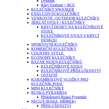
Dynamic
Riley England + BCE
KULEČNÍKY SNOOKER
EXKLUZIVNÍ KULEČNÍKY
VENKOVNÍ - OUTDOOR KULEČNÍKY
JÍDELNÍ STOLY / KULEČNÍKY
KRYCÍ DESKY NA KULEČNÍKOVÉ
STOLY
KULEČNÍKOVÉ STOLY S KRYCÍ
DESKOU
SPORTOVNÍ KULEČNÍKY
KOMERČNÍ KULEČNÍKY
COUNTRY STYLE
ECONOMY KULEČNÍKY
BAZAR NEJEN KULEČNÍKŮ
KULEČNÍKOVÉ STOLY
KULEČNÍKOVÉ PŘÍSLUŠENSTVÍ
OSTATNÍ
KARAMBOLOVÉ VLOŽKY PRO
KULEČNÍK POOL
MINI KULEČNÍKY
RUSKÁ PYRAMIDA
Příslušenství Ruská Pyramida
NEGUŠ (BÁBA, HŘÍBEK)
PŘÍSLUŠENSTVÍ