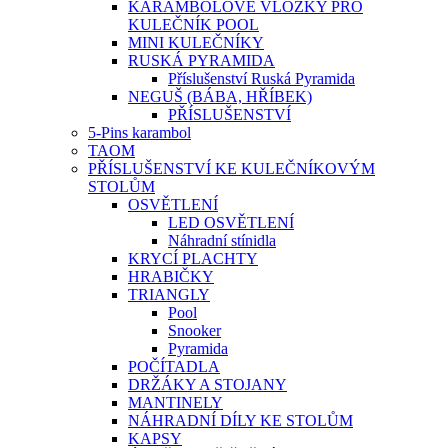
KARAMBOLOVÉ VLOŽKY PRO
KULEČNÍK POOL
MINI KULEČNÍKY
RUSKÁ PYRAMIDA
Příslušenství Ruská Pyramida
NEGUŠ (BÁBA, HŘÍBEK)
PŘÍSLUŠENSTVÍ
5-Pins karambol
TAOM
PŘÍSLUŠENSTVÍ KE KULEČNÍKOVÝM
STOLŮM
OSVĚTLENÍ
LED OSVĚTLENÍ
Náhradní stínidla
KRYCÍ PLACHTY
HRABIČKY
TRIANGLY
Pool
Snooker
Pyramida
POČÍTADLA
DRŽÁKY A STOJANY
MANTINELY
NÁHRADNÍ DÍLY KE STOLŮM
KAPSY