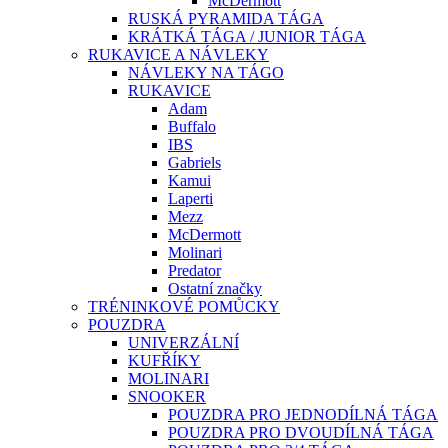
McDermott
RUSKÁ PYRAMIDA TÁGA
KRÁTKÁ TÁGA / JUNIOR TÁGA
RUKAVICE A NÁVLEKY
NÁVLEKY NA TÁGO
RUKAVICE
Adam
Buffalo
IBS
Gabriels
Kamui
Laperti
Mezz
McDermott
Molinari
Predator
Ostatní značky
TRÉNINKOVÉ POMŮCKY
POUZDRA
UNIVERZÁLNÍ
KUFŘÍKY
MOLINARI
SNOOKER
POUZDRA PRO JEDNODÍLNÁ TÁGA
POUZDRA PRO DVOUDÍLNÁ TÁGA