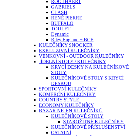
ROOTHAERT
GABRIELS
CLASH
RENÉ PIERRE
BUFFALO
TOULET
Dynamic
Riley England + BCE
KULEČNÍKY SNOOKER
EXKLUZIVNÍ KULEČNÍKY
VENKOVNÍ - OUTDOOR KULEČNÍKY
JÍDELNÍ STOLY / KULEČNÍKY
KRYCÍ DESKY NA KULEČNÍKOVÉ
STOLY
KULEČNÍKOVÉ STOLY S KRYCÍ
DESKOU
SPORTOVNÍ KULEČNÍKY
KOMERČNÍ KULEČNÍKY
COUNTRY STYLE
ECONOMY KULEČNÍKY
BAZAR NEJEN KULEČNÍKŮ
KULEČNÍKOVÉ STOLY
STAROŽITNÉ KULEČNÍKY
KULEČNÍKOVÉ PŘÍSLUŠENSTVÍ
OSTATNÍ