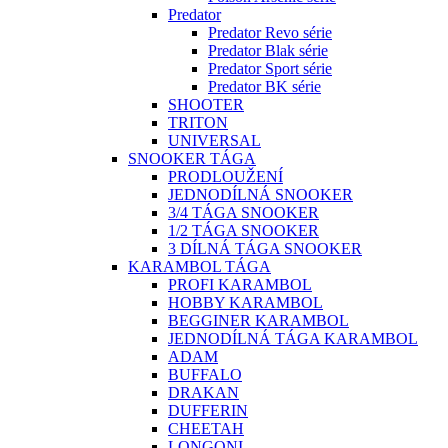
Predator
Predator Revo série
Predator Blak série
Predator Sport série
Predator BK série
SHOOTER
TRITON
UNIVERSAL
SNOOKER TÁGA
PRODLOUŽENÍ
JEDNODÍLNÁ SNOOKER
3/4 TÁGA SNOOKER
1/2 TÁGA SNOOKER
3 DÍLNÁ TÁGA SNOOKER
KARAMBOL TÁGA
PROFI KARAMBOL
HOBBY KARAMBOL
BEGGINER KARAMBOL
JEDNODÍLNÁ TÁGA KARAMBOL
ADAM
BUFFALO
DRAKAN
DUFFERIN
CHEETAH
LONGONI