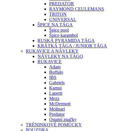
PREDATOR
RAYMOND CEULEMANS
TRITON
UNIVERSAL
ŠPICE NA TÁGA
Špice pool
Špice karambol
RUSKÁ PYRAMIDA TÁGA
KRÁTKÁ TÁGA / JUNIOR TÁGA
RUKAVICE A NÁVLEKY
NÁVLEKY NA TÁGO
RUKAVICE
Adam
Buffalo
IBS
Gabriels
Kamui
Laperti
Mezz
McDermott
Molinari
Predator
Ostatní značky
TRÉNINKOVÉ POMŮCKY
POUZDRA