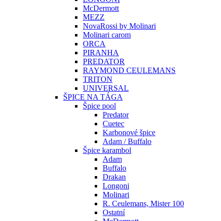
McDermott
MEZZ
NovaRossi by Molinari
Molinari carom
ORCA
PIRANHA
PREDATOR
RAYMOND CEULEMANS
TRITON
UNIVERSAL
ŠPICE NA TÁGA
Špice pool
Predator
Cuetec
Karbonové špice
Adam / Buffalo
Špice karambol
Adam
Buffalo
Drakan
Longoni
Molinari
R. Ceulemans, Mister 100
Ostatní