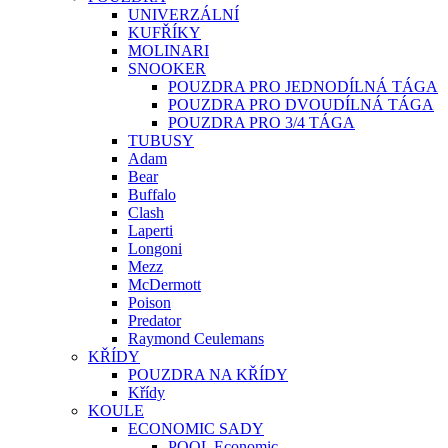
UNIVERZÁLNÍ
KUFŘÍKY
MOLINARI
SNOOKER
POUZDRA PRO JEDNODÍLNÁ TÁGA
POUZDRA PRO DVOUDÍLNÁ TÁGA
POUZDRA PRO 3/4 TÁGA
TUBUSY
Adam
Bear
Buffalo
Clash
Laperti
Longoni
Mezz
McDermott
Poison
Predator
Raymond Ceulemans
KŘÍDY
POUZDRA NA KŘÍDY
Křídy
KOULE
ECONOMIC SADY
POOL Economic