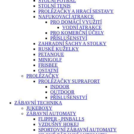
STOLNÍ FOTBAL
STOLNÍ TENIS
PROLÉZAČKY A HRACÍ SESTAVY
NAFUKOVACÍ ATRAKCE
PRO DOMÁCÍ VYUŽITÍ
VODNÍ ATRAKCE
PRO KOMERČNÍ ÚČELY
PŘÍSLUŠENSTVÍ
ZAHRADNÍ ŠACHY A STOLKY
RUSKÉ KUŽELKY
PETANQUE
MINIGOLF
FRISBEE
OSTATNÍ
PROLÉZAČKY
PROLÉZAČKY SUPRAFORT
INDOOR
OUTDOOR
PŘÍSLUŠENSTVÍ
ZÁBAVNÍ TECHNIKA
JUKEBOXY
ZÁBAVNÍ AUTOMATY
FLIPPER - PINBALLS
VZDUŠNÝ HOKEJ
SPORTOVNÍ ZÁBAVNÍ AUTOMATY