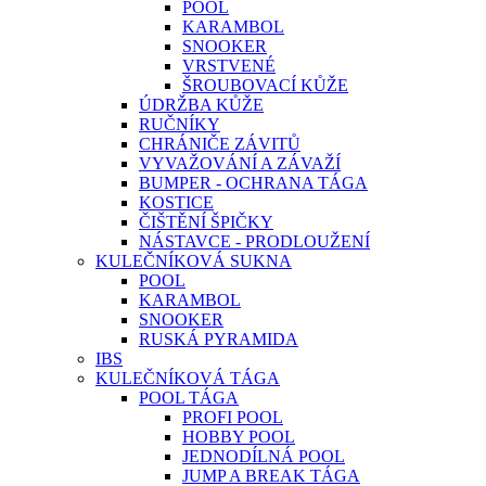
POOL
KARAMBOL
SNOOKER
VRSTVENÉ
ŠROUBOVACÍ KŮŽE
ÚDRŽBA KŮŽE
RUČNÍKY
CHRÁNIČE ZÁVITŮ
VYVAŽOVÁNÍ A ZÁVAŽÍ
BUMPER - OCHRANA TÁGA
KOSTICE
ČIŠTĚNÍ ŠPIČKY
NÁSTAVCE - PRODLOUŽENÍ
KULEČNÍKOVÁ SUKNA
POOL
KARAMBOL
SNOOKER
RUSKÁ PYRAMIDA
IBS
KULEČNÍKOVÁ TÁGA
POOL TÁGA
PROFI POOL
HOBBY POOL
JEDNODÍLNÁ POOL
JUMP A BREAK TÁGA