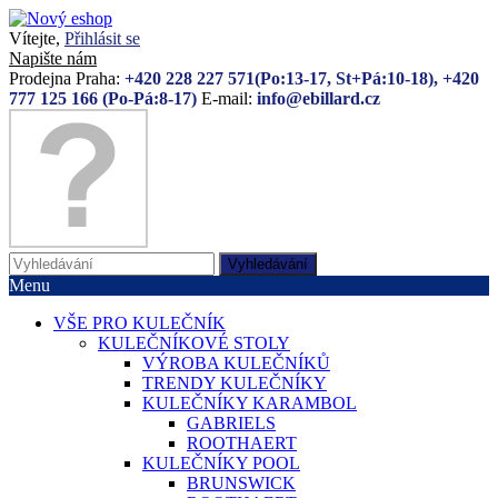
Vítejte,
Přihlásit se
Napište nám
Prodejna Praha:
+420 228 227 571(Po:13-17, St+Pá:10-18), +420
777 125 166 (Po-Pá:8-17)
E-mail:
info@ebillard.cz
Vyhledávání
Menu
VŠE PRO KULEČNÍK
KULEČNÍKOVÉ STOLY
VÝROBA KULEČNÍKŮ
TRENDY KULEČNÍKY
KULEČNÍKY KARAMBOL
GABRIELS
ROOTHAERT
KULEČNÍKY POOL
BRUNSWICK