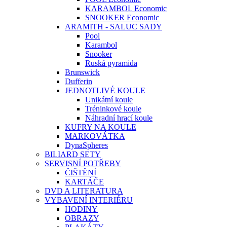
KARAMBOL Economic
SNOOKER Economic
ARAMITH - SALUC SADY
Pool
Karambol
Snooker
Ruská pyramida
Brunswick
Dufferin
JEDNOTLIVÉ KOULE
Unikátní koule
Tréninkové koule
Náhradní hrací koule
KUFRY NA KOULE
MARKOVÁTKA
DynaSpheres
BILIARD SETY
SERVISNÍ POTŘEBY
ČIŠTĚNÍ
KARTÁČE
DVD A LITERATURA
VYBAVENÍ INTERIÉRU
HODINY
OBRAZY