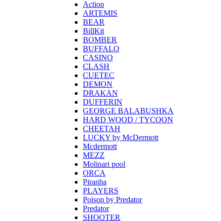
Action
ARTEMIS
BEAR
BillKit
BOMBER
BUFFALO
CASINO
CLASH
CUETEC
DEMON
DRAKAN
DUFFERIN
GEORGE BALABUSHKA
HARD WOOD / TYCOON
CHEETAH
LUCKY by McDermott
Mcdermott
MEZZ
Molinari pool
ORCA
Piranha
PLAYERS
Poison by Predator
Predator
SHOOTER