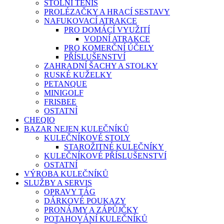
STOLNÍ TENIS
PROLÉZAČKY A HRACÍ SESTAVY
NAFUKOVACÍ ATRAKCE
PRO DOMÁCÍ VYUŽITÍ
VODNÍ ATRAKCE
PRO KOMERČNÍ ÚČELY
PŘÍSLUŠENSTVÍ
ZAHRADNÍ ŠACHY A STOLKY
RUSKÉ KUŽELKY
PETANQUE
MINIGOLF
FRISBEE
OSTATNÍ
CHEQIO
BAZAR NEJEN KULEČNÍKŮ
KULEČNÍKOVÉ STOLY
STAROŽITNÉ KULEČNÍKY
KULEČNÍKOVÉ PŘÍSLUŠENSTVÍ
OSTATNÍ
VÝROBA KULEČNÍKŮ
SLUŽBY A SERVIS
OPRAVY TÁG
DÁRKOVÉ POUKAZY
PRONÁJMY A ZÁPŮJČKY
POTAHOVÁNÍ KULEČNÍKŮ