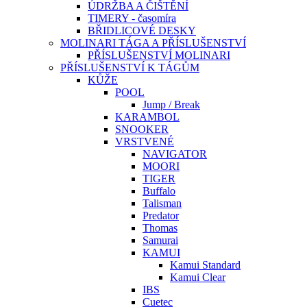
ÚDRŽBA A ČIŠTĚNÍ
TIMERY - časomíra
BŘIDLICOVÉ DESKY
MOLINARI TÁGA A PŘÍSLUŠENSTVÍ
PŘÍSLUŠENSTVÍ MOLINARI
PŘÍSLUŠENSTVÍ K TÁGŮM
KŮŽE
POOL
Jump / Break
KARAMBOL
SNOOKER
VRSTVENÉ
NAVIGATOR
MOORI
TIGER
Buffalo
Talisman
Predator
Thomas
Samurai
KAMUI
Kamui Standard
Kamui Clear
IBS
Cuetec