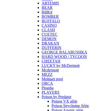
ARTEMIS
BEAR
BillKit
BOMBER
BUFFALO
CASINO
CLASH
CUETEC
DEMON
DRAKAN
DUFFERIN
GEORGE BALABUSHKA
HARD WOOD / TYCOON
CHEETAH
LUCKY by McDermott
Mcdermott
MEZZ
Molinari pool
ORCA
Piranha
PLAYERS
Poison by Predator
Poison VX série
Poison Strychnine Série
Poison Arsenic série