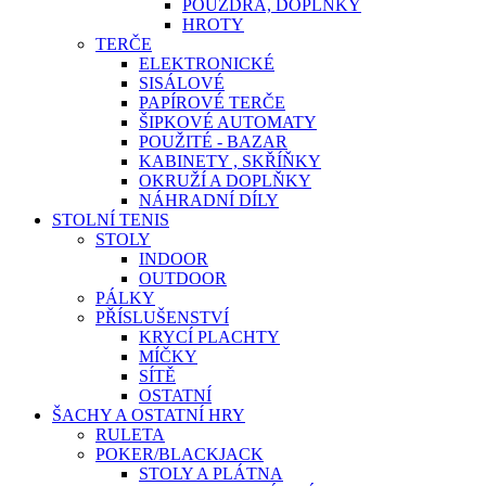
POUZDRA, DOPLŇKY
HROTY
TERČE
ELEKTRONICKÉ
SISÁLOVÉ
PAPÍROVÉ TERČE
ŠIPKOVÉ AUTOMATY
POUŽITÉ - BAZAR
KABINETY , SKŘÍŇKY
OKRUŽÍ A DOPLŇKY
NÁHRADNÍ DÍLY
STOLNÍ TENIS
STOLY
INDOOR
OUTDOOR
PÁLKY
PŘÍSLUŠENSTVÍ
KRYCÍ PLACHTY
MÍČKY
SÍTĚ
OSTATNÍ
ŠACHY A OSTATNÍ HRY
RULETA
POKER/BLACKJACK
STOLY A PLÁTNA