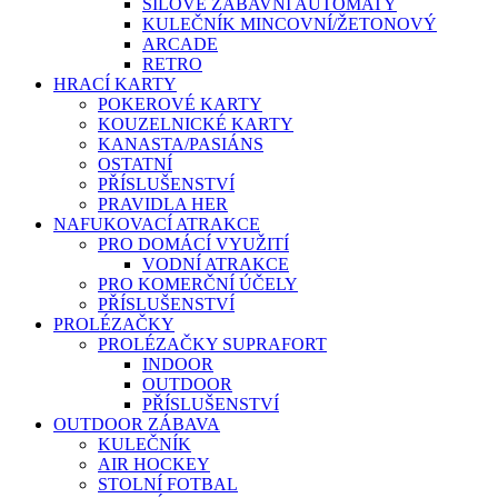
SILOVÉ ZÁBAVNÍ AUTOMATY
KULEČNÍK MINCOVNÍ/ŽETONOVÝ
ARCADE
RETRO
HRACÍ KARTY
POKEROVÉ KARTY
KOUZELNICKÉ KARTY
KANASTA/PASIÁNS
OSTATNÍ
PŘÍSLUŠENSTVÍ
PRAVIDLA HER
NAFUKOVACÍ ATRAKCE
PRO DOMÁCÍ VYUŽITÍ
VODNÍ ATRAKCE
PRO KOMERČNÍ ÚČELY
PŘÍSLUŠENSTVÍ
PROLÉZAČKY
PROLÉZAČKY SUPRAFORT
INDOOR
OUTDOOR
PŘÍSLUŠENSTVÍ
OUTDOOR ZÁBAVA
KULEČNÍK
AIR HOCKEY
STOLNÍ FOTBAL