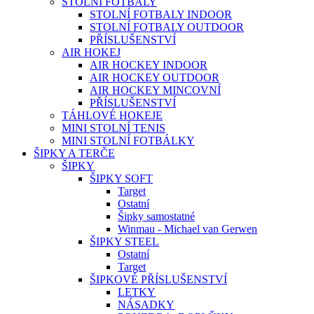
STOLNÍ FOTBALY
STOLNÍ FOTBALY INDOOR
STOLNÍ FOTBALY OUTDOOR
PŘÍSLUŠENSTVÍ
AIR HOKEJ
AIR HOCKEY INDOOR
AIR HOCKEY OUTDOOR
AIR HOCKEY MINCOVNÍ
PŘÍSLUŠENSTVÍ
TÁHLOVÉ HOKEJE
MINI STOLNÍ TENIS
MINI STOLNÍ FOTBÁLKY
ŠIPKY A TERČE
ŠIPKY
ŠIPKY SOFT
Target
Ostatní
Šipky samostatné
Winmau - Michael van Gerwen
ŠIPKY STEEL
Ostatní
Target
ŠIPKOVÉ PŘÍSLUŠENSTVÍ
LETKY
NÁSADKY