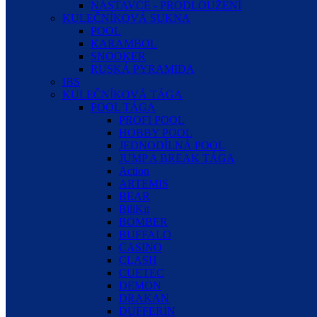
NÁSTAVCE - PRODLOUŽENÍ
KULEČNÍKOVÁ SUKNA
POOL
KARAMBOL
SNOOKER
RUSKÁ PYRAMIDA
IBS
KULEČNÍKOVÁ TÁGA
POOL TÁGA
PROFI POOL
HOBBY POOL
JEDNODÍLNÁ POOL
JUMP A BREAK TÁGA
Action
ARTEMIS
BEAR
BillKit
BOMBER
BUFFALO
CASINO
CLASH
CUETEC
DEMON
DRAKAN
DUFFERIN