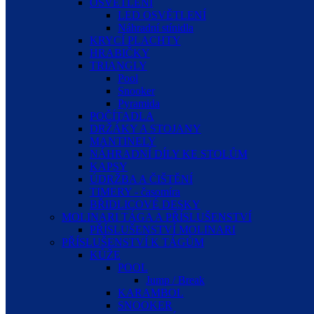
OSVĚTLENÍ
LED OSVĚTLENÍ
Náhradní stínidla
KRYCÍ PLACHTY
HRABIČKY
TRIANGLY
Pool
Snooker
Pyramida
POČÍTADLA
DRŽÁKY A STOJANY
MANTINELY
NÁHRADNÍ DÍLY KE STOLŮM
KAPSY
ÚDRŽBA A ČIŠTĚNÍ
TIMERY - časomíra
BŘIDLICOVÉ DESKY
MOLINARI TÁGA A PŘÍSLUŠENSTVÍ
PŘÍSLUŠENSTVÍ MOLINARI
PŘÍSLUŠENSTVÍ K TÁGŮM
KŮŽE
POOL
Jump / Break
KARAMBOL
SNOOKER