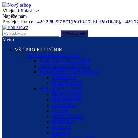
Vítejte,
Přihlásit se
Napište nám
Prodejna Praha:
+420 228 227 571(Po:13-17, St+Pá:10-18), +420 7
Vyhledávání
Menu
VŠE PRO KULEČNÍK
KULEČNÍKOVÉ STOLY
VÝROBA KULEČNÍKŮ
TRENDY KULEČNÍKY
KULEČNÍKY KARAMBOL
GABRIELS
ROOTHAERT
KULEČNÍKY POOL
BRUNSWICK
ROOTHAERT
GABRIELS
CLASH
RENÉ PIERRE
BUFFALO
TOULET
Dynamic