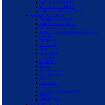
3/4 TÁGA SNOOKER
1/2 TÁGA SNOOKER
3 DÍLNÁ TÁGA SNOOKER
KARAMBOL TÁGA
PROFI KARAMBOL
HOBBY KARAMBOL
BEGGINER KARAMBOL
JEDNODÍLNÁ TÁGA KARAMBOL
ADAM
BUFFALO
DRAKAN
DUFFERIN
CHEETAH
LONGONI
McDermott
MEZZ
NovaRossi by Molinari
Molinari carom
ORCA
PIRANHA
PREDATOR
RAYMOND CEULEMANS
TRITON
UNIVERSAL
ŠPICE NA TÁGA