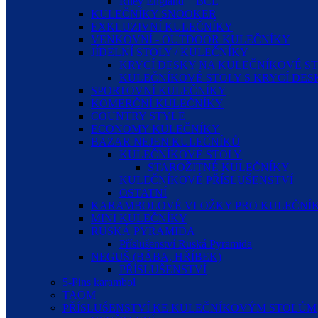
Riley England + BCE
KULEČNÍKY SNOOKER
EXKLUZIVNÍ KULEČNÍKY
VENKOVNÍ - OUTDOOR KULEČNÍKY
JÍDELNÍ STOLY / KULEČNÍKY
KRYCÍ DESKY NA KULEČNÍKOVÉ S
KULEČNÍKOVÉ STOLY S KRYCÍ DE
SPORTOVNÍ KULEČNÍKY
KOMERČNÍ KULEČNÍKY
COUNTRY STYLE
ECONOMY KULEČNÍKY
BAZAR NEJEN KULEČNÍKŮ
KULEČNÍKOVÉ STOLY
STAROŽITNÉ KULEČNÍKY
KULEČNÍKOVÉ PŘÍSLUŠENSTVÍ
OSTATNÍ
KARAMBOLOVÉ VLOŽKY PRO KULEČNÍK
MINI KULEČNÍKY
RUSKÁ PYRAMIDA
Příslušenství Ruská Pyramida
NEGUŠ (BÁBA, HŘÍBEK)
PŘÍSLUŠENSTVÍ
5-Pins karambol
TAOM
PŘÍSLUŠENSTVÍ KE KULEČNÍKOVÝM STOLŮM