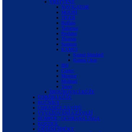
VRSTVENÉ
NAVIGATOR
MOORI
TIGER
Buffalo
Talisman
Predator
Thomas
Samurai
KAMUI
Kamui Standard
Kamui Clear
IBS
Cuetec
Monstar
Molinari
Taom
ŠROUBOVACÍ KŮŽE
ÚDRŽBA KŮŽE
RUČNÍKY
CHRÁNIČE ZÁVITŮ
VYVAŽOVÁNÍ A ZÁVAŽÍ
BUMPER - OCHRANA TÁGA
KOSTICE
ČIŠTĚNÍ ŠPIČKY