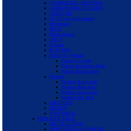
GEORGE BALABUSHKA
HARD WOOD / TYCOON
CHEETAH
LUCKY by McDermott
Mcdermott
MEZZ
Molinari pool
ORCA
Piranha
PLAYERS
Poison by Predator
Poison VX série
Poison Strychnine Série
Poison Arsenic série
Predator
Predator Revo série
Predator Blak série
Predator Sport série
Predator BK série
SHOOTER
TRITON
UNIVERSAL
SNOOKER TÁGA
PRODLOUŽENÍ
JEDNODÍLNÁ SNOOKER