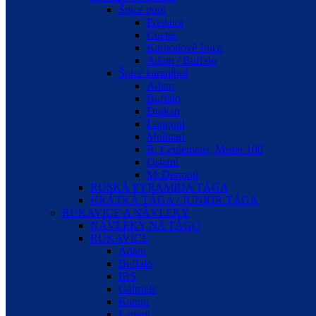
Špice pool
Predator
Cuetec
Karbonové špice
Adam / Buffalo
Špice karambol
Adam
Buffalo
Drakan
Longoni
Molinari
R. Ceulemans, Mister 100
Ostatní
McDermott
RUSKÁ PYRAMIDA TÁGA
KRÁTKÁ TÁGA / JUNIOR TÁGA
RUKAVICE A NÁVLEKY
NÁVLEKY NA TÁGO
RUKAVICE
Adam
Buffalo
IBS
Gabriels
Kamui
Laperti