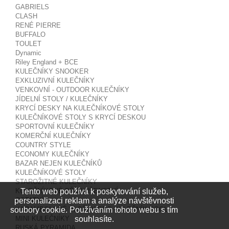
GABRIELS
CLASH
RENÉ PIERRE
BUFFALO
TOULET
Dynamic
Riley England + BCE
KULEČNÍKY SNOOKER
EXKLUZIVNÍ KULEČNÍKY
VENKOVNÍ - OUTDOOR KULEČNÍKY
JÍDELNÍ STOLY / KULEČNÍKY
KRYCÍ DESKY NA KULEČNÍKOVÉ STOLY
KULEČNÍKOVÉ STOLY S KRYCÍ DESKOU
SPORTOVNÍ KULEČNÍKY
KOMERČNÍ KULEČNÍKY
COUNTRY STYLE
ECONOMY KULEČNÍKY
BAZAR NEJEN KULEČNÍKŮ
KULEČNÍKOVÉ STOLY
STAROŽITNÉ KULEČNÍKY
Tento web používá k poskytování služeb,
KULEČNÍKOVÉ PŘÍSLUŠENSTVÍ
personalizaci reklam a analýze návštěvnosti
OSTATNÍ
soubory cookie. Používáním tohoto webu s tím
KARAMBOLOVÉ VLOŽKY PRO KULEČNÍK POOL
souhlasíte.
MINI KULEČNÍKY
RUSKÁ PYRAMIDA