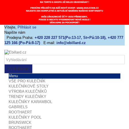
Vítejte,
Přihlásit se
Napište nám
Prodejna Praha:
+420 228 227 571(Po:13-17, St+Pá:10-18), +420 777
125 166 (Po-Pá:8-17)
E-mail:
info@ebillard.cz
Vyhledávání
Menu
VŠE PRO KULEČNÍK
KULEČNÍKOVÉ STOLY
VÝROBA KULEČNÍKŮ
TRENDY KULEČNÍKY
KULEČNÍKY KARAMBOL
GABRIELS
ROOTHAERT
KULEČNÍKY POOL
BRUNSWICK
ROOTHAERT