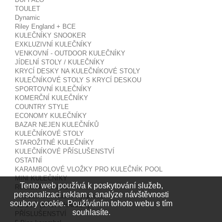
TOULET
Dynamic
Riley England + BCE
KULEČNÍKY SNOOKER
EXKLUZIVNÍ KULEČNÍKY
VENKOVNÍ - OUTDOOR KULEČNÍKY
JÍDELNÍ STOLY / KULEČNÍKY
KRYCÍ DESKY NA KULEČNÍKOVÉ STOLY
KULEČNÍKOVÉ STOLY S KRYCÍ DESKOU
SPORTOVNÍ KULEČNÍKY
KOMERČNÍ KULEČNÍKY
COUNTRY STYLE
ECONOMY KULEČNÍKY
BAZAR NEJEN KULEČNÍKŮ
KULEČNÍKOVÉ STOLY
STAROŽITNÉ KULEČNÍKY
KULEČNÍKOVÉ PŘÍSLUŠENSTVÍ
OSTATNÍ
KARAMBOLOVÉ VLOŽKY PRO KULEČNÍK POOL
MINI KULEČNÍKY
Tento web používá k poskytování služeb,
RUSKÁ PYRAMIDA
personalizaci reklam a analýze návštěvnosti
Příslušenství Ruská Pyramida
soubory cookie. Používáním tohoto webu s tím
NEGUŠ (BÁBA, HŘÍBEK)
souhlasíte.
PŘÍSLUŠENSTVÍ