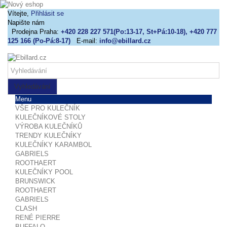
Vítejte,
Přihlásit se
Napište nám
Prodejna Praha:
+420 228 227 571(Po:13-17, St+Pá:10-18), +420 777
125 166 (Po-Pá:8-17)
E-mail:
info@ebillard.cz
Vyhledávání
Menu
VŠE PRO KULEČNÍK
KULEČNÍKOVÉ STOLY
VÝROBA KULEČNÍKŮ
TRENDY KULEČNÍKY
KULEČNÍKY KARAMBOL
GABRIELS
ROOTHAERT
KULEČNÍKY POOL
BRUNSWICK
ROOTHAERT
GABRIELS
CLASH
RENÉ PIERRE
BUFFALO