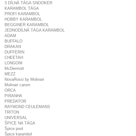
3 DÍLNÁ TÁGA SNOOKER
KARAMBOL TÁGA
PROFI KARAMBOL
HOBBY KARAMBOL
BEGGINER KARAMBOL
JEDNODÍLNÁ TÁGA KARAMBOL
ADAM
BUFFALO
DRAKAN
DUFFERIN
CHEETAH
LONGONI
McDermott
MEZZ
NovaRossi by Molinari
Molinari carom
ORCA
PIRANHA
PREDATOR
RAYMOND CEULEMANS
TRITON
UNIVERSAL
ŠPICE NA TÁGA
Špice pool
Špice karambol