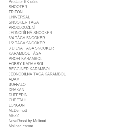
Predator BK série
SHOOTER
TRITON
UNIVERSAL
SNOOKER TÁGA
PRODLOUŽENÍ
JEDNODÍLNÁ SNOOKER
3/4 TÁGA SNOOKER
1/2 TÁGA SNOOKER
3 DÍLNÁ TÁGA SNOOKER
KARAMBOL TÁGA
PROFI KARAMBOL
HOBBY KARAMBOL
BEGGINER KARAMBOL
JEDNODÍLNÁ TÁGA KARAMBOL
ADAM
BUFFALO
DRAKAN
DUFFERIN
CHEETAH
LONGONI
McDermott
MEZZ
NovaRossi by Molinari
Molinari carom