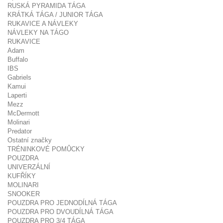
RUSKÁ PYRAMIDA TÁGA
KRÁTKÁ TÁGA / JUNIOR TÁGA
RUKAVICE A NÁVLEKY
NÁVLEKY NA TÁGO
RUKAVICE
Adam
Buffalo
IBS
Gabriels
Kamui
Laperti
Mezz
McDermott
Molinari
Predator
Ostatní značky
TRÉNINKOVÉ POMŮCKY
POUZDRA
UNIVERZÁLNÍ
KUFŘÍKY
MOLINARI
SNOOKER
POUZDRA PRO JEDNODÍLNÁ TÁGA
POUZDRA PRO DVOUDÍLNÁ TÁGA
POUZDRA PRO 3/4 TÁGA