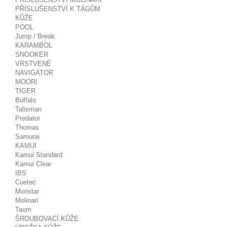
PŘÍSLUŠENSTVÍ K TÁGŮM
KŮŽE
POOL
Jump / Break
KARAMBOL
SNOOKER
VRSTVENÉ
NAVIGATOR
MOORI
TIGER
Buffalo
Talisman
Predator
Thomas
Samurai
KAMUI
Kamui Standard
Kamui Clear
IBS
Cuetec
Monstar
Molinari
Taom
ŠROUBOVACÍ KŮŽE