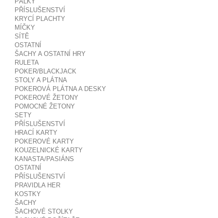
PÁLKY
PŘÍSLUŠENSTVÍ
KRYCÍ PLACHTY
MÍČKY
SÍTĚ
OSTATNÍ
ŠACHY A OSTATNÍ HRY
RULETA
POKER/BLACKJACK
STOLY A PLÁTNA
POKEROVÁ PLÁTNA A DESKY
POKEROVÉ ŽETONY
POMOCNÉ ŽETONY
SETY
PŘÍSLUŠENSTVÍ
HRACÍ KARTY
POKEROVÉ KARTY
KOUZELNICKÉ KARTY
KANASTA/PASIÁNS
OSTATNÍ
PŘÍSLUŠENSTVÍ
PRAVIDLA HER
KOSTKY
ŠACHY
ŠACHOVÉ STOLKY