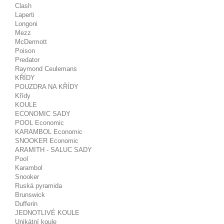
Clash
Laperti
Longoni
Mezz
McDermott
Poison
Predator
Raymond Ceulemans
KŘÍDY
POUZDRA NA KŘÍDY
Křídy
KOULE
ECONOMIC SADY
POOL Economic
KARAMBOL Economic
SNOOKER Economic
ARAMITH - SALUC SADY
Pool
Karambol
Snooker
Ruská pyramida
Brunswick
Dufferin
JEDNOTLIVÉ KOULE
Unikátní koule