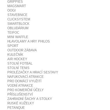
GRIPPIES
MAGSMART
OOGI
STAVEBNICE
CLICKSYSTEM
SMARTBLOCK
OBLUDÁRIUM
TEIFOC
MINI WAFFLE
HLAVOLAMY A HRY PHILOS
SPORT
OUTDOOR ZÁBAVA
KULEČNÍK
AIR HOCKEY
STOLNÍ FOTBAL
STOLNÍ TENIS
PROLÉZAČKY A HRACÍ SESTAVY
NAFUKOVACÍ ATRAKCE
PRO DOMÁCÍ VYUŽITÍ
VODNÍ ATRAKCE
PRO KOMERČNÍ ÚČELY
PŘÍSLUŠENSTVÍ
ZAHRADNÍ ŠACHY A STOLKY
RUSKÉ KUŽELKY
PETANQUE