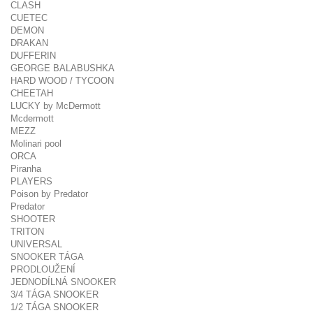
CLASH
CUETEC
DEMON
DRAKAN
DUFFERIN
GEORGE BALABUSHKA
HARD WOOD / TYCOON
CHEETAH
LUCKY by McDermott
Mcdermott
MEZZ
Molinari pool
ORCA
Piranha
PLAYERS
Poison by Predator
Predator
SHOOTER
TRITON
UNIVERSAL
SNOOKER TÁGA
PRODLOUŽENÍ
JEDNODÍLNÁ SNOOKER
3/4 TÁGA SNOOKER
1/2 TÁGA SNOOKER