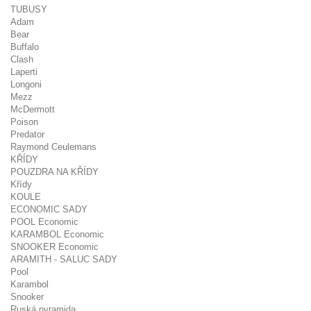
TUBUSY
Adam
Bear
Buffalo
Clash
Laperti
Longoni
Mezz
McDermott
Poison
Predator
Raymond Ceulemans
KŘÍDY
POUZDRA NA KŘÍDY
Křídy
KOULE
ECONOMIC SADY
POOL Economic
KARAMBOL Economic
SNOOKER Economic
ARAMITH - SALUC SADY
Pool
Karambol
Snooker
Ruská pyramida