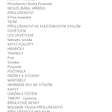
Příslušenství Ruská Pyramida
NEGUŠ (BÁBA, HŘÍBEK)
PŘÍSLUŠENSTVÍ
5-Pins karambol
TAOM
PŘÍSLUŠENSTVÍ KE KULEČNÍKOVÝM STOLŮM
OSVĚTLENÍ
LED OSVĚTLENÍ
Náhradní stínidla
KRYCÍ PLACHTY
HRABIČKY
TRIANGLY
Pool
Snooker
Pyramida
POČÍTADLA
DRŽÁKY A STOJANY
MANTINELY
NÁHRADNÍ DÍLY KE STOLŮM
KAPSY
ÚDRŽBA A ČIŠTĚNÍ
TIMERY - časomíra
BŘIDLICOVÉ DESKY
MOLINARI TÁGA A PŘÍSLUŠENSTVÍ
PŘÍSLUŠENSTVÍ MOLINARI