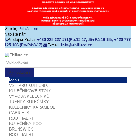
Vítejte,
Přihlásit se
Napište nám
Prodejna Praha:
+420 228 227 571(Po:13-17, St+Pá:10-18), +420 777
125 166 (Po-Pá:8-17)
E-mail:
info@ebillard.cz
Vyhledávání
Menu
VŠE PRO KULEČNÍK
KULEČNÍKOVÉ STOLY
VÝROBA KULEČNÍKŮ
TRENDY KULEČNÍKY
KULEČNÍKY KARAMBOL
GABRIELS
ROOTHAERT
KULEČNÍKY POOL
BRUNSWICK
ROOTHAERT