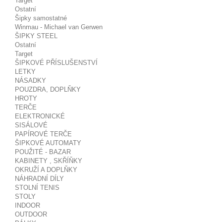
Target
Ostatní
Šipky samostatné
Winmau - Michael van Gerwen
ŠIPKY STEEL
Ostatní
Target
ŠIPKOVÉ PŘÍSLUŠENSTVÍ
LETKY
NÁSADKY
POUZDRA, DOPLŇKY
HROTY
TERČE
ELEKTRONICKÉ
SISÁLOVÉ
PAPÍROVÉ TERČE
ŠIPKOVÉ AUTOMATY
POUŽITÉ - BAZAR
KABINETY , SKŘÍŇKY
OKRUŽÍ A DOPLŇKY
NÁHRADNÍ DÍLY
STOLNÍ TENIS
STOLY
INDOOR
OUTDOOR