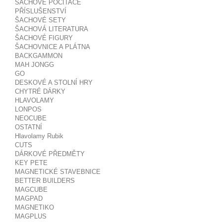
ŠACHOVÉ POČÍTAČE
PŘÍSLUŠENSTVÍ
ŠACHOVÉ SETY
ŠACHOVÁ LITERATURA
ŠACHOVÉ FIGURY
ŠACHOVNICE A PLÁTNA
BACKGAMMON
MAH JONGG
GO
DESKOVÉ A STOLNÍ HRY
CHYTRÉ DÁRKY
HLAVOLAMY
LONPOS
NEOCUBE
OSTATNÍ
Hlavolamy Rubik
CUTS
DÁRKOVÉ PŘEDMĚTY
KEY PETE
MAGNETICKÉ STAVEBNICE
BETTER BUILDERS
MAGCUBE
MAGPAD
MAGNETIKO
MAGPLUS