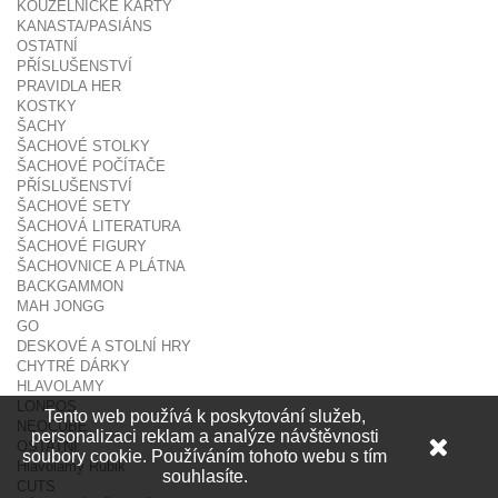
KOUZELNICKÉ KARTY
KANASTA/PASIÁNS
OSTATNÍ
PŘÍSLUŠENSTVÍ
PRAVIDLA HER
KOSTKY
ŠACHY
ŠACHOVÉ STOLKY
ŠACHOVÉ POČÍTAČE
PŘÍSLUŠENSTVÍ
ŠACHOVÉ SETY
ŠACHOVÁ LITERATURA
ŠACHOVÉ FIGURY
ŠACHOVNICE A PLÁTNA
BACKGAMMON
MAH JONGG
GO
DESKOVÉ A STOLNÍ HRY
CHYTRÉ DÁRKY
HLAVOLAMY
LONPOS
Tento web používá k poskytování služeb,
NEOCUBE
personalizaci reklam a analýze návštěvnosti
OSTATNÍ
soubory cookie. Používáním tohoto webu s tím
Hlavolamy Rubik
souhlasíte.
CUTS