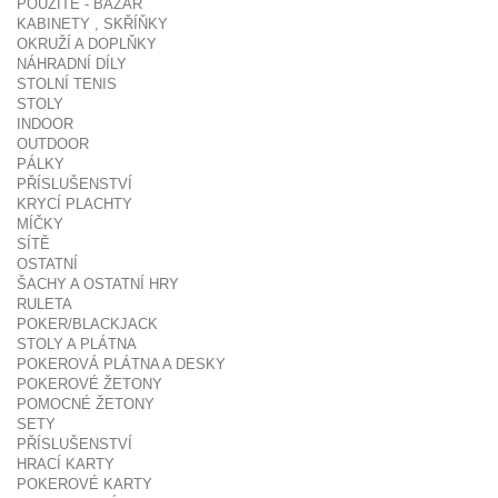
POUŽITÉ - BAZAR
KABINETY , SKŘÍŇKY
OKRUŽÍ A DOPLŇKY
NÁHRADNÍ DÍLY
STOLNÍ TENIS
STOLY
INDOOR
OUTDOOR
PÁLKY
PŘÍSLUŠENSTVÍ
KRYCÍ PLACHTY
MÍČKY
SÍTĚ
OSTATNÍ
ŠACHY A OSTATNÍ HRY
RULETA
POKER/BLACKJACK
STOLY A PLÁTNA
POKEROVÁ PLÁTNA A DESKY
POKEROVÉ ŽETONY
POMOCNÉ ŽETONY
SETY
PŘÍSLUŠENSTVÍ
HRACÍ KARTY
POKEROVÉ KARTY