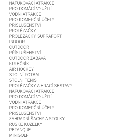
NAFUKOVACÍ ATRAKCE
PRO DOMÁCÍ VYUŽITÍ
VODNÍ ATRAKCE
PRO KOMERČNÍ ÚČELY
PŘÍSLUŠENSTVÍ
PROLÉZAČKY
PROLÉZAČKY SUPRAFORT
INDOOR
OUTDOOR
PŘÍSLUŠENSTVÍ
OUTDOOR ZÁBAVA
KULEČNÍK
AIR HOCKEY
STOLNÍ FOTBAL
STOLNÍ TENIS
PROLÉZAČKY A HRACÍ SESTAVY
NAFUKOVACÍ ATRAKCE
PRO DOMÁCÍ VYUŽITÍ
VODNÍ ATRAKCE
PRO KOMERČNÍ ÚČELY
PŘÍSLUŠENSTVÍ
ZAHRADNÍ ŠACHY A STOLKY
RUSKÉ KUŽELKY
PETANQUE
MINIGOLF