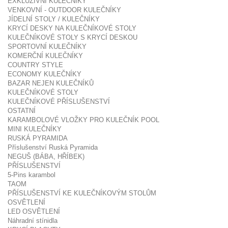
EXKLUZIVNÍ KULEČNÍKY
VENKOVNÍ - OUTDOOR KULEČNÍKY
JÍDELNÍ STOLY / KULEČNÍKY
KRYCÍ DESKY NA KULEČNÍKOVÉ STOLY
KULEČNÍKOVÉ STOLY S KRYCÍ DESKOU
SPORTOVNÍ KULEČNÍKY
KOMERČNÍ KULEČNÍKY
COUNTRY STYLE
ECONOMY KULEČNÍKY
BAZAR NEJEN KULEČNÍKŮ
KULEČNÍKOVÉ STOLY
KULEČNÍKOVÉ PŘÍSLUŠENSTVÍ
OSTATNÍ
KARAMBOLOVÉ VLOŽKY PRO KULEČNÍK POOL
MINI KULEČNÍKY
RUSKÁ PYRAMIDA
Příslušenství Ruská Pyramida
NEGUŠ (BÁBA, HŘÍBEK)
PŘÍSLUŠENSTVÍ
5-Pins karambol
TAOM
PŘÍSLUŠENSTVÍ KE KULEČNÍKOVÝM STOLŮM
OSVĚTLENÍ
LED OSVĚTLENÍ
Náhradní stínidla