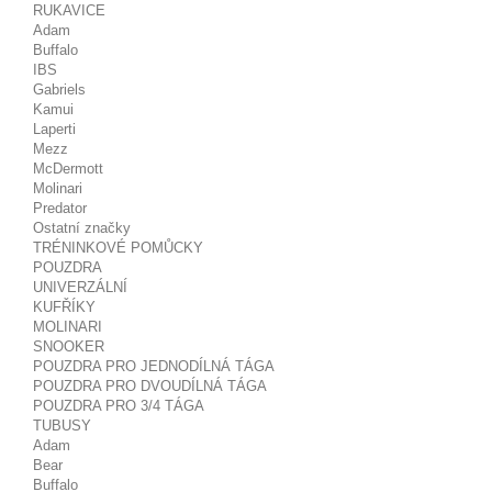
RUKAVICE
Adam
Buffalo
IBS
Gabriels
Kamui
Laperti
Mezz
McDermott
Molinari
Predator
Ostatní značky
TRÉNINKOVÉ POMŮCKY
POUZDRA
UNIVERZÁLNÍ
KUFŘÍKY
MOLINARI
SNOOKER
POUZDRA PRO JEDNODÍLNÁ TÁGA
POUZDRA PRO DVOUDÍLNÁ TÁGA
POUZDRA PRO 3/4 TÁGA
TUBUSY
Adam
Bear
Buffalo