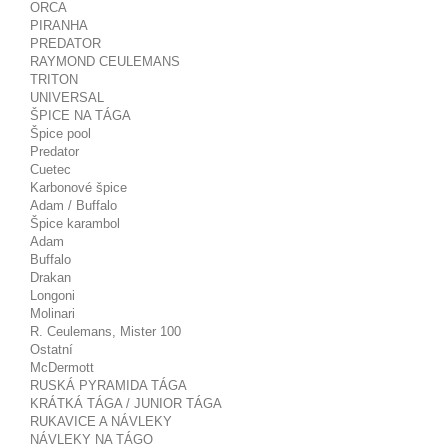
ORCA
PIRANHA
PREDATOR
RAYMOND CEULEMANS
TRITON
UNIVERSAL
ŠPICE NA TÁGA
Špice pool
Predator
Cuetec
Karbonové špice
Adam / Buffalo
Špice karambol
Adam
Buffalo
Drakan
Longoni
Molinari
R. Ceulemans, Mister 100
Ostatní
McDermott
RUSKÁ PYRAMIDA TÁGA
KRÁTKÁ TÁGA / JUNIOR TÁGA
RUKAVICE A NÁVLEKY
NÁVLEKY NA TÁGO