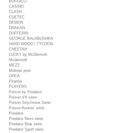
BUFFALO
CASINO
CLASH
CUETEC
DEMON
DRAKAN
DUFFERIN
GEORGE BALABUSHKA
HARD WOOD / TYCOON
CHEETAH
LUCKY by McDermott
Mcdermott
MEZZ
Molinari pool
ORCA
Piranha
PLAYERS
Poison by Predator
Poison VX série
Poison Strychnine Série
Poison Arsenic série
Predator
Predator Revo série
Predator Blak série
Predator Sport série