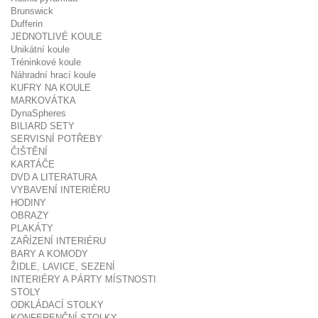
Brunswick
Dufferin
JEDNOTLIVÉ KOULE
Unikátní koule
Tréninkové koule
Náhradní hrací koule
KUFRY NA KOULE
MARKOVÁTKA
DynaSpheres
BILIARD SETY
SERVISNÍ POTŘEBY
ČIŠTĚNÍ
KARTÁČE
DVD A LITERATURA
VYBAVENÍ INTERIÉRU
HODINY
OBRAZY
PLAKÁTY
ZAŘÍZENÍ INTERIÉRU
BARY A KOMODY
ŽIDLE, LAVICE, SEZENÍ
INTERIÉRY A PÁRTY MÍSTNOSTI
STOLY
ODKLÁDACÍ STOLKY
KONFERENČNÍ STOLKY