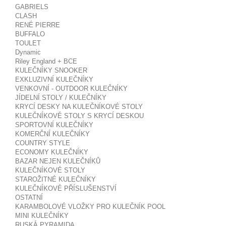
GABRIELS
CLASH
RENÉ PIERRE
BUFFALO
TOULET
Dynamic
Riley England + BCE
KULEČNÍKY SNOOKER
EXKLUZIVNÍ KULEČNÍKY
VENKOVNÍ - OUTDOOR KULEČNÍKY
JÍDELNÍ STOLY / KULEČNÍKY
KRYCÍ DESKY NA KULEČNÍKOVÉ STOLY
KULEČNÍKOVÉ STOLY S KRYCÍ DESKOU
SPORTOVNÍ KULEČNÍKY
KOMERČNÍ KULEČNÍKY
COUNTRY STYLE
ECONOMY KULEČNÍKY
BAZAR NEJEN KULEČNÍKŮ
KULEČNÍKOVÉ STOLY
STAROŽITNÉ KULEČNÍKY
KULEČNÍKOVÉ PŘÍSLUŠENSTVÍ
OSTATNÍ
KARAMBOLOVÉ VLOŽKY PRO KULEČNÍK POOL
MINI KULEČNÍKY
RUSKÁ PYRAMIDA