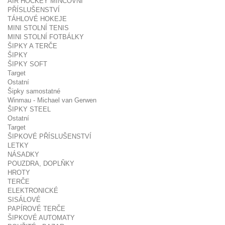
AIR HOCKEY MINCOVNÍ
PŘÍSLUŠENSTVÍ
TÁHLOVÉ HOKEJE
MINI STOLNÍ TENIS
MINI STOLNÍ FOTBÁLKY
ŠIPKY A TERČE
ŠIPKY
ŠIPKY SOFT
Target
Ostatní
Šipky samostatné
Winmau - Michael van Gerwen
ŠIPKY STEEL
Ostatní
Target
ŠIPKOVÉ PŘÍSLUŠENSTVÍ
LETKY
NÁSADKY
POUZDRA, DOPLŇKY
HROTY
TERČE
ELEKTRONICKÉ
SISÁLOVÉ
PAPÍROVÉ TERČE
ŠIPKOVÉ AUTOMATY