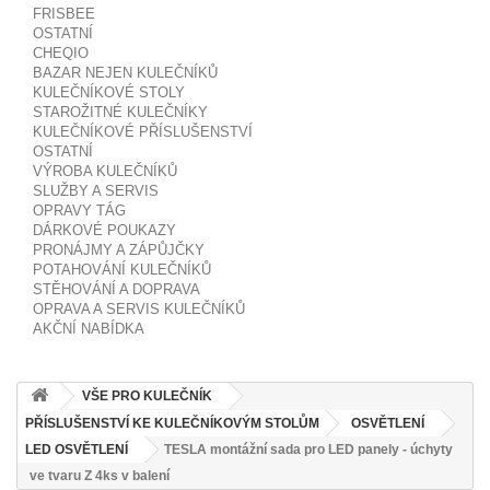
FRISBEE
OSTATNÍ
CHEQIO
BAZAR NEJEN KULEČNÍKŮ
KULEČNÍKOVÉ STOLY
STAROŽITNÉ KULEČNÍKY
KULEČNÍKOVÉ PŘÍSLUŠENSTVÍ
OSTATNÍ
VÝROBA KULEČNÍKŮ
SLUŽBY A SERVIS
OPRAVY TÁG
DÁRKOVÉ POUKAZY
PRONÁJMY A ZÁPŮJČKY
POTAHOVÁNÍ KULEČNÍKŮ
STĚHOVÁNÍ A DOPRAVA
OPRAVA A SERVIS KULEČNÍKŮ
AKČNÍ NABÍDKA
VŠE PRO KULEČNÍK
PŘÍSLUŠENSTVÍ KE KULEČNÍKOVÝM STOLŮM
OSVĚTLENÍ
LED OSVĚTLENÍ
TESLA montážní sada pro LED panely - úchyty
ve tvaru Z 4ks v balení