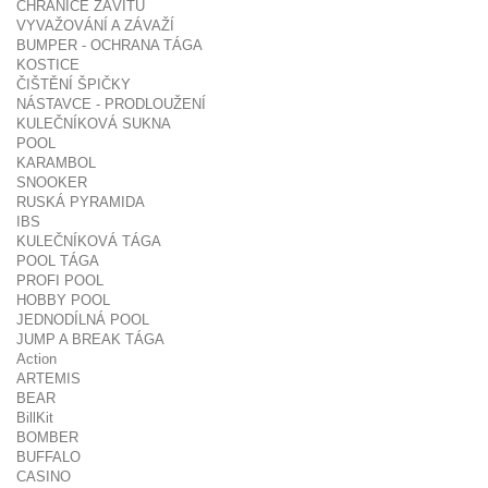
CHRÁNIČE ZÁVITŮ
VYVAŽOVÁNÍ A ZÁVAŽÍ
BUMPER - OCHRANA TÁGA
KOSTICE
ČIŠTĚNÍ ŠPIČKY
NÁSTAVCE - PRODLOUŽENÍ
KULEČNÍKOVÁ SUKNA
POOL
KARAMBOL
SNOOKER
RUSKÁ PYRAMIDA
IBS
KULEČNÍKOVÁ TÁGA
POOL TÁGA
PROFI POOL
HOBBY POOL
JEDNODÍLNÁ POOL
JUMP A BREAK TÁGA
Action
ARTEMIS
BEAR
BillKit
BOMBER
BUFFALO
CASINO