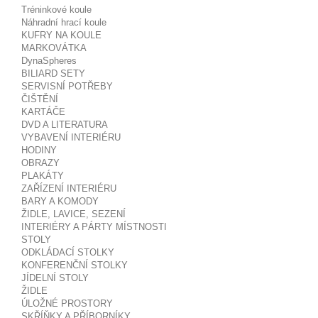
Tréninkové koule
Náhradní hrací koule
KUFRY NA KOULE
MARKOVÁTKA
DynaSpheres
BILIARD SETY
SERVISNÍ POTŘEBY
ČIŠTĚNÍ
KARTÁČE
DVD A LITERATURA
VYBAVENÍ INTERIÉRU
HODINY
OBRAZY
PLAKÁTY
ZAŘÍZENÍ INTERIÉRU
BARY A KOMODY
ŽIDLE, LAVICE, SEZENÍ
INTERIÉRY A PÁRTY MÍSTNOSTI
STOLY
ODKLÁDACÍ STOLKY
KONFERENČNÍ STOLKY
JÍDELNÍ STOLY
ŽIDLE
ÚLOŽNÉ PROSTORY
SKŘÍŇKY A PŘÍBORNÍKY