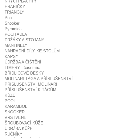
KRYCÍ PLACHTY
HRABIČKY
TRIANGLY
Pool
Snooker
Pyramida
POČÍTADLA
DRŽÁKY A STOJANY
MANTINELY
NÁHRADNÍ DÍLY KE STOLŮM
KAPSY
ÚDRŽBA A ČIŠTĚNÍ
TIMERY - časomíra
BŘIDLICOVÉ DESKY
MOLINARI TÁGA A PŘÍSLUŠENSTVÍ
PŘÍSLUŠENSTVÍ MOLINARI
PŘÍSLUŠENSTVÍ K TÁGŮM
KŮŽE
POOL
KARAMBOL
SNOOKER
VRSTVENÉ
ŠROUBOVACÍ KŮŽE
ÚDRŽBA KŮŽE
RUČNÍKY