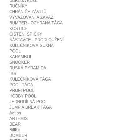
ÚDRŽBA KŮŽE
RUČNÍKY
CHRÁNIČE ZÁVITŮ
VYVAŽOVÁNÍ A ZÁVAŽÍ
BUMPER - OCHRANA TÁGA
KOSTICE
ČIŠTĚNÍ ŠPIČKY
NÁSTAVCE - PRODLOUŽENÍ
KULEČNÍKOVÁ SUKNA
POOL
KARAMBOL
SNOOKER
RUSKÁ PYRAMIDA
IBS
KULEČNÍKOVÁ TÁGA
POOL TÁGA
PROFI POOL
HOBBY POOL
JEDNODÍLNÁ POOL
JUMP A BREAK TÁGA
Action
ARTEMIS
BEAR
BillKit
BOMBER