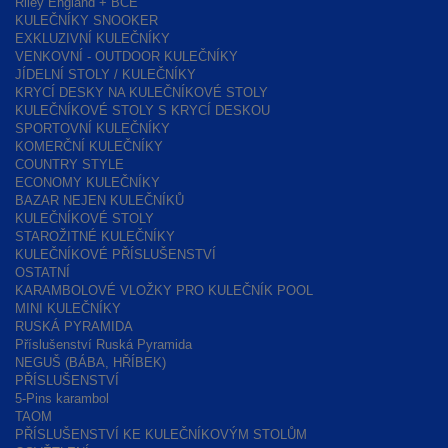
Riley England + BCE
KULEČNÍKY SNOOKER
EXKLUZIVNÍ KULEČNÍKY
VENKOVNÍ - OUTDOOR KULEČNÍKY
JÍDELNÍ STOLY / KULEČNÍKY
KRYCÍ DESKY NA KULEČNÍKOVÉ STOLY
KULEČNÍKOVÉ STOLY S KRYCÍ DESKOU
SPORTOVNÍ KULEČNÍKY
KOMERČNÍ KULEČNÍKY
COUNTRY STYLE
ECONOMY KULEČNÍKY
BAZAR NEJEN KULEČNÍKŮ
KULEČNÍKOVÉ STOLY
STAROŽITNÉ KULEČNÍKY
KULEČNÍKOVÉ PŘÍSLUŠENSTVÍ
OSTATNÍ
KARAMBOLOVÉ VLOŽKY PRO KULEČNÍK POOL
MINI KULEČNÍKY
RUSKÁ PYRAMIDA
Příslušenství Ruská Pyramida
NEGUŠ (BÁBA, HŘÍBEK)
PŘÍSLUŠENSTVÍ
5-Pins karambol
TAOM
PŘÍSLUŠENSTVÍ KE KULEČNÍKOVÝM STOLŮM