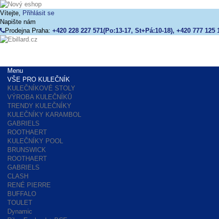
Vítejte,
Přihlásit se
Napište nám
Prodejna Praha:
+420 228 227 571(Po:13-17, St+Pá:10-18), +420 777 125 
Menu
VŠE PRO KULEČNÍK
KULEČNÍKOVÉ STOLY
VÝROBA KULEČNÍKŮ
TRENDY KULEČNÍKY
KULEČNÍKY KARAMBOL
GABRIELS
ROOTHAERT
KULEČNÍKY POOL
BRUNSWICK
ROOTHAERT
GABRIELS
CLASH
RENÉ PIERRE
BUFFALO
TOULET
Dynamic