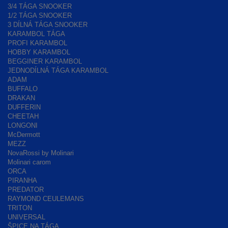
3/4 TÁGA SNOOKER
1/2 TÁGA SNOOKER
3 DÍLNÁ TÁGA SNOOKER
KARAMBOL TÁGA
PROFI KARAMBOL
HOBBY KARAMBOL
BEGGINER KARAMBOL
JEDNODÍLNÁ TÁGA KARAMBOL
ADAM
BUFFALO
DRAKAN
DUFFERIN
CHEETAH
LONGONI
McDermott
MEZZ
NovaRossi by Molinari
Molinari carom
ORCA
PIRANHA
PREDATOR
RAYMOND CEULEMANS
TRITON
UNIVERSAL
ŠPICE NA TÁGA