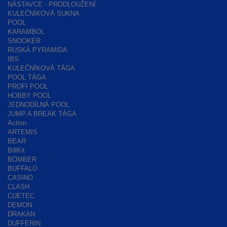
NÁSTAVCE - PRODLOUŽENÍ
KULEČNÍKOVÁ SUKNA
POOL
KARAMBOL
SNOOKER
RUSKÁ PYRAMIDA
IBS
KULEČNÍKOVÁ TÁGA
POOL TÁGA
PROFI POOL
HOBBY POOL
JEDNODÍLNÁ POOL
JUMP A BREAK TÁGA
Action
ARTEMIS
BEAR
BillKit
BOMBER
BUFFALO
CASINO
CLASH
CUETEC
DEMON
DRAKAN
DUFFERIN