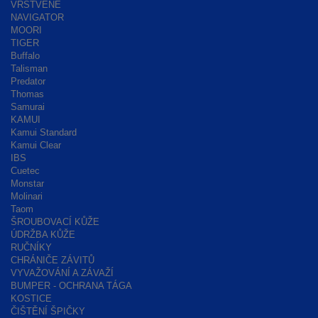
VRSTVENÉ
NAVIGATOR
MOORI
TIGER
Buffalo
Talisman
Predator
Thomas
Samurai
KAMUI
Kamui Standard
Kamui Clear
IBS
Cuetec
Monstar
Molinari
Taom
ŠROUBOVACÍ KŮŽE
ÚDRŽBA KŮŽE
RUČNÍKY
CHRÁNIČE ZÁVITŮ
VYVAŽOVÁNÍ A ZÁVAŽÍ
BUMPER - OCHRANA TÁGA
KOSTICE
ČIŠTĚNÍ ŠPIČKY