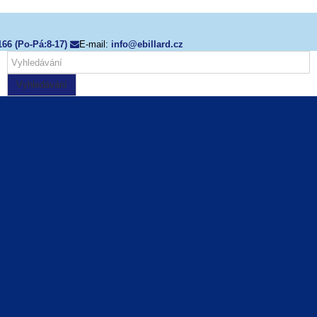
166 (Po-Pá:8-17)
E-mail:
info@ebillard.cz
Vyhledávání