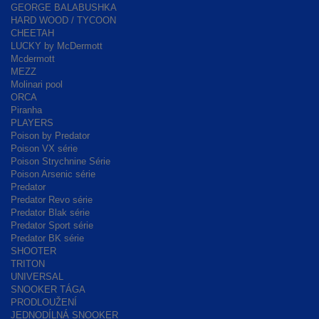
GEORGE BALABUSHKA
HARD WOOD / TYCOON
CHEETAH
LUCKY by McDermott
Mcdermott
MEZZ
Molinari pool
ORCA
Piranha
PLAYERS
Poison by Predator
Poison VX série
Poison Strychnine Série
Poison Arsenic série
Predator
Predator Revo série
Predator Blak série
Predator Sport série
Predator BK série
SHOOTER
TRITON
UNIVERSAL
SNOOKER TÁGA
PRODLOUŽENÍ
JEDNODÍLNÁ SNOOKER