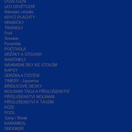
OSVĚTLENÍ
LED OSVĚTLENÍ
Náhradní stínidla
KRYCÍ PLACHTY
HRABIČKY
TRIANGLY
Pool
Snooker
Pyramida
POČÍTADLA
DRŽÁKY A STOJANY
MANTINELY
NÁHRADNÍ DÍLY KE STOLŮM
KAPSY
ÚDRŽBA A ČIŠTĚNÍ
TIMERY - časomíra
BŘIDLICOVÉ DESKY
MOLINARI TÁGA A PŘÍSLUŠENSTVÍ
PŘÍSLUŠENSTVÍ MOLINARI
PŘÍSLUŠENSTVÍ K TÁGŮM
KŮŽE
POOL
Jump / Break
KARAMBOL
SNOOKER