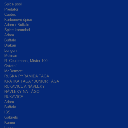
Špice pool
Predator
Cuetec
Karbonové špice
Adam / Buffalo
Špice karambol
Adam
Buffalo
Drakan
Longoni
Molinari
R. Ceulemans, Mister 100
Ostatní
McDermott
RUSKÁ PYRAMIDA TÁGA
KRÁTKÁ TÁGA / JUNIOR TÁGA
RUKAVICE A NÁVLEKY
NÁVLEKY NA TÁGO
RUKAVICE
Adam
Buffalo
IBS
Gabriels
Kamui
Laperti