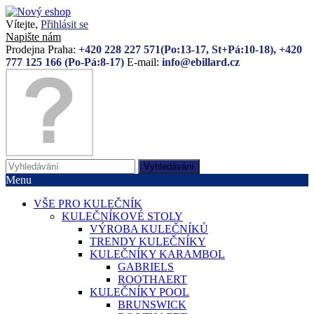
Vítejte,
Přihlásit se
Napište nám
Prodejna Praha:
+420 228 227 571(Po:13-17, St+Pá:10-18), +420
777 125 166 (Po-Pá:8-17)
E-mail:
info@ebillard.cz
Vyhledávání
Menu
VŠE PRO KULEČNÍK
KULEČNÍKOVÉ STOLY
VÝROBA KULEČNÍKŮ
TRENDY KULEČNÍKY
KULEČNÍKY KARAMBOL
GABRIELS
ROOTHAERT
KULEČNÍKY POOL
BRUNSWICK