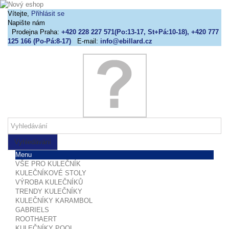
Vítejte,
Přihlásit se
Napište nám
Prodejna Praha:
+420 228 227 571(Po:13-17, St+Pá:10-18), +420 777
125 166 (Po-Pá:8-17)
E-mail:
info@ebillard.cz
Vyhledávání
Menu
VŠE PRO KULEČNÍK
KULEČNÍKOVÉ STOLY
VÝROBA KULEČNÍKŮ
TRENDY KULEČNÍKY
KULEČNÍKY KARAMBOL
GABRIELS
ROOTHAERT
KULEČNÍKY POOL