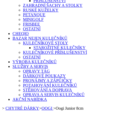
PŘÍSLUŠENSTVÍ
ZAHRADNÍ ŠACHY A STOLKY
RUSKÉ KUŽELKY
PETANQUE
MINIGOLF
FRISBEE
OSTATNÍ
CHEQIO
BAZAR NEJEN KULEČNÍKŮ
KULEČNÍKOVÉ STOLY
STAROŽITNÉ KULEČNÍKY
KULEČNÍKOVÉ PŘÍSLUŠENSTVÍ
OSTATNÍ
VÝROBA KULEČNÍKŮ
SLUŽBY A SERVIS
OPRAVY TÁG
DÁRKOVÉ POUKAZY
PRONÁJMY A ZÁPŮJČKY
POTAHOVÁNÍ KULEČNÍKŮ
STĚHOVÁNÍ A DOPRAVA
OPRAVA A SERVIS KULEČNÍKŮ
AKČNÍ NABÍDKA
>
CHYTRÉ DÁRKY
>
OOGI
>
Oogi Junior 8cm