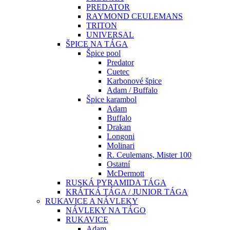
PREDATOR
RAYMOND CEULEMANS
TRITON
UNIVERSAL
ŠPICE NA TÁGA
Špice pool
Predator
Cuetec
Karbonové špice
Adam / Buffalo
Špice karambol
Adam
Buffalo
Drakan
Longoni
Molinari
R. Ceulemans, Mister 100
Ostatní
McDermott
RUSKÁ PYRAMIDA TÁGA
KRÁTKÁ TÁGA / JUNIOR TÁGA
RUKAVICE A NÁVLEKY
NÁVLEKY NA TÁGO
RUKAVICE
Adam