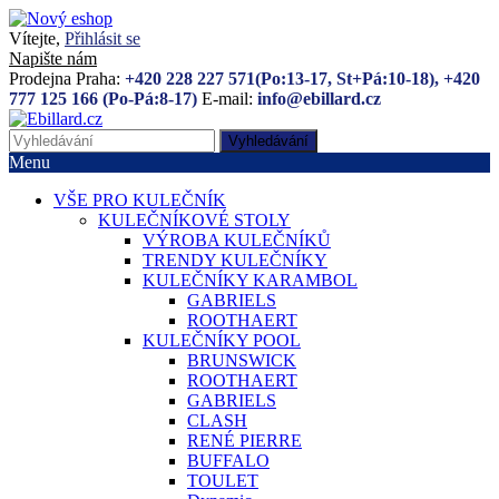
Vítejte,
Přihlásit se
Napište nám
Prodejna Praha:
+420 228 227 571(Po:13-17, St+Pá:10-18), +420
777 125 166 (Po-Pá:8-17)
E-mail:
info@ebillard.cz
Vyhledávání
Menu
VŠE PRO KULEČNÍK
KULEČNÍKOVÉ STOLY
VÝROBA KULEČNÍKŮ
TRENDY KULEČNÍKY
KULEČNÍKY KARAMBOL
GABRIELS
ROOTHAERT
KULEČNÍKY POOL
BRUNSWICK
ROOTHAERT
GABRIELS
CLASH
RENÉ PIERRE
BUFFALO
TOULET