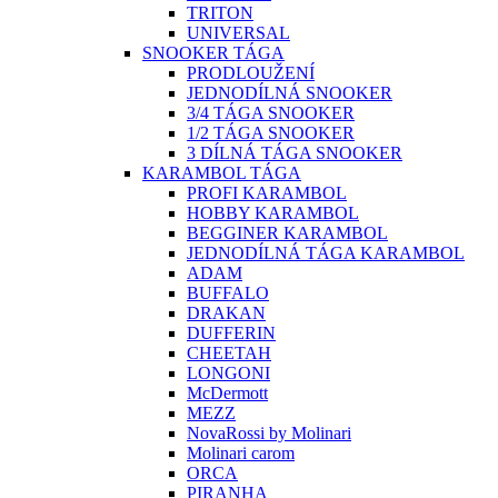
TRITON
UNIVERSAL
SNOOKER TÁGA
PRODLOUŽENÍ
JEDNODÍLNÁ SNOOKER
3/4 TÁGA SNOOKER
1/2 TÁGA SNOOKER
3 DÍLNÁ TÁGA SNOOKER
KARAMBOL TÁGA
PROFI KARAMBOL
HOBBY KARAMBOL
BEGGINER KARAMBOL
JEDNODÍLNÁ TÁGA KARAMBOL
ADAM
BUFFALO
DRAKAN
DUFFERIN
CHEETAH
LONGONI
McDermott
MEZZ
NovaRossi by Molinari
Molinari carom
ORCA
PIRANHA