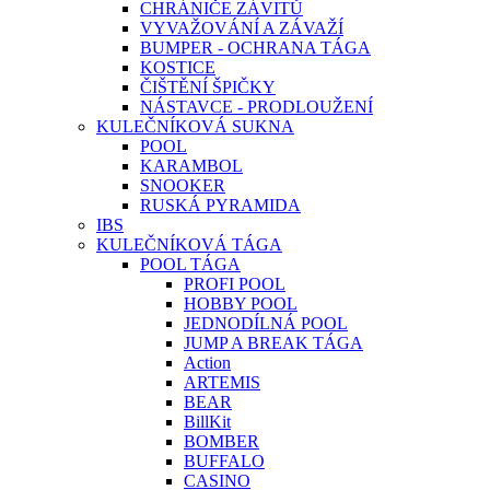
CHRÁNIČE ZÁVITŮ
VYVAŽOVÁNÍ A ZÁVAŽÍ
BUMPER - OCHRANA TÁGA
KOSTICE
ČIŠTĚNÍ ŠPIČKY
NÁSTAVCE - PRODLOUŽENÍ
KULEČNÍKOVÁ SUKNA
POOL
KARAMBOL
SNOOKER
RUSKÁ PYRAMIDA
IBS
KULEČNÍKOVÁ TÁGA
POOL TÁGA
PROFI POOL
HOBBY POOL
JEDNODÍLNÁ POOL
JUMP A BREAK TÁGA
Action
ARTEMIS
BEAR
BillKit
BOMBER
BUFFALO
CASINO