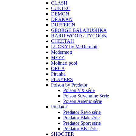
CLASH
CUETEC
DEMON
DRAKAN
DUFFERIN
GEORGE BALABUSHKA
HARD WOOD / TYCOON
CHEETAH
LUCKY by McDermott
Mcdermott
MEZZ
Molinari pool
ORCA
Piranha
PLAYERS
Poison by Predator
Poison VX série
Poison Strychnine Série
Poison Arsenic série
Predator
Predator Revo série
Predator Blak série
Predator Sport série
Predator BK série
SHOOTER