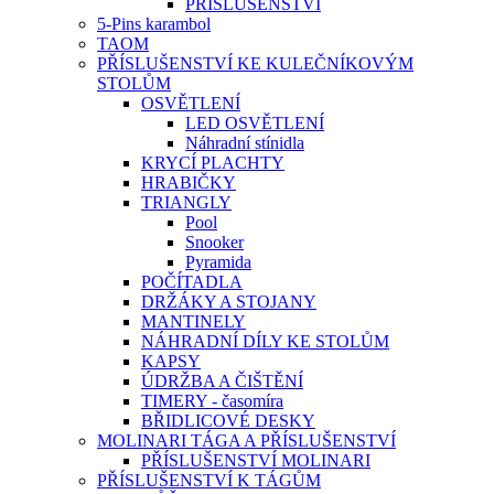
PŘÍSLUŠENSTVÍ
5-Pins karambol
TAOM
PŘÍSLUŠENSTVÍ KE KULEČNÍKOVÝM
STOLŮM
OSVĚTLENÍ
LED OSVĚTLENÍ
Náhradní stínidla
KRYCÍ PLACHTY
HRABIČKY
TRIANGLY
Pool
Snooker
Pyramida
POČÍTADLA
DRŽÁKY A STOJANY
MANTINELY
NÁHRADNÍ DÍLY KE STOLŮM
KAPSY
ÚDRŽBA A ČIŠTĚNÍ
TIMERY - časomíra
BŘIDLICOVÉ DESKY
MOLINARI TÁGA A PŘÍSLUŠENSTVÍ
PŘÍSLUŠENSTVÍ MOLINARI
PŘÍSLUŠENSTVÍ K TÁGŮM