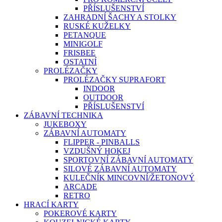
PŘÍSLUŠENSTVÍ
ZAHRADNÍ ŠACHY A STOLKY
RUSKÉ KUŽELKY
PETANQUE
MINIGOLF
FRISBEE
OSTATNÍ
PROLÉZAČKY
PROLÉZAČKY SUPRAFORT
INDOOR
OUTDOOR
PŘÍSLUŠENSTVÍ
ZÁBAVNÍ TECHNIKA
JUKEBOXY
ZÁBAVNÍ AUTOMATY
FLIPPER - PINBALLS
VZDUŠNÝ HOKEJ
SPORTOVNÍ ZÁBAVNÍ AUTOMATY
SILOVÉ ZÁBAVNÍ AUTOMATY
KULEČNÍK MINCOVNÍ/ŽETONOVÝ
ARCADE
RETRO
HRACÍ KARTY
POKEROVÉ KARTY