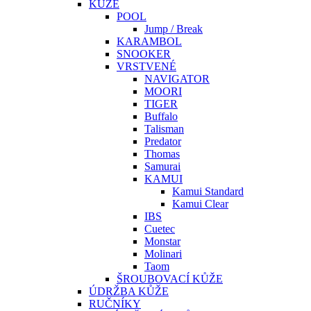
KŮŽE
POOL
Jump / Break
KARAMBOL
SNOOKER
VRSTVENÉ
NAVIGATOR
MOORI
TIGER
Buffalo
Talisman
Predator
Thomas
Samurai
KAMUI
Kamui Standard
Kamui Clear
IBS
Cuetec
Monstar
Molinari
Taom
ŠROUBOVACÍ KŮŽE
ÚDRŽBA KŮŽE
RUČNÍKY