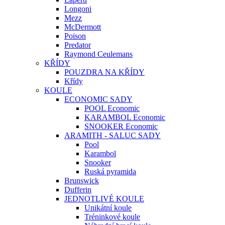
Longoni
Mezz
McDermott
Poison
Predator
Raymond Ceulemans
KŘÍDY
POUZDRA NA KŘÍDY
Křídy
KOULE
ECONOMIC SADY
POOL Economic
KARAMBOL Economic
SNOOKER Economic
ARAMITH - SALUC SADY
Pool
Karambol
Snooker
Ruská pyramida
Brunswick
Dufferin
JEDNOTLIVÉ KOULE
Unikátní koule
Tréninkové koule