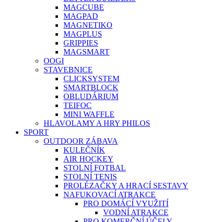
MAGCUBE
MAGPAD
MAGNETIKO
MAGPLUS
GRIPPIES
MAGSMART
OOGI
STAVEBNICE
CLICKSYSTEM
SMARTBLOCK
OBLUDÁRIUM
TEIFOC
MINI WAFFLE
HLAVOLAMY A HRY PHILOS
SPORT
OUTDOOR ZÁBAVA
KULEČNÍK
AIR HOCKEY
STOLNÍ FOTBAL
STOLNÍ TENIS
PROLÉZAČKY A HRACÍ SESTAVY
NAFUKOVACÍ ATRAKCE
PRO DOMÁCÍ VYUŽITÍ
VODNÍ ATRAKCE
PRO KOMERČNÍ ÚČELY