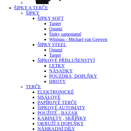
ŠIPKY A TERČE
ŠIPKY
ŠIPKY SOFT
Target
Ostatní
Šipky samostatné
Winmau - Michael van Gerwen
ŠIPKY STEEL
Ostatní
Target
ŠIPKOVÉ PŘÍSLUŠENSTVÍ
LETKY
NÁSADKY
POUZDRA, DOPLŇKY
HROTY
TERČE
ELEKTRONICKÉ
SISÁLOVÉ
PAPÍROVÉ TERČE
ŠIPKOVÉ AUTOMATY
POUŽITÉ - BAZAR
KABINETY , SKŘÍŇKY
OKRUŽÍ A DOPLŇKY
NÁHRADNÍ DÍLY