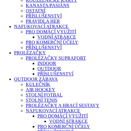
KOUZELNICKÉ KARTY
KANASTA/PASIÁNS
OSTATNÍ
PŘÍSLUŠENSTVÍ
PRAVIDLA HER
NAFUKOVACÍ ATRAKCE
PRO DOMÁCÍ VYUŽITÍ
VODNÍ ATRAKCE
PRO KOMERČNÍ ÚČELY
PŘÍSLUŠENSTVÍ
PROLÉZAČKY
PROLÉZAČKY SUPRAFORT
INDOOR
OUTDOOR
PŘÍSLUŠENSTVÍ
OUTDOOR ZÁBAVA
KULEČNÍK
AIR HOCKEY
STOLNÍ FOTBAL
STOLNÍ TENIS
PROLÉZAČKY A HRACÍ SESTAVY
NAFUKOVACÍ ATRAKCE
PRO DOMÁCÍ VYUŽITÍ
VODNÍ ATRAKCE
PRO KOMERČNÍ ÚČELY