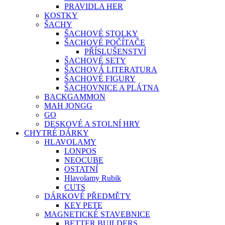
PRAVIDLA HER
KOSTKY
ŠACHY
ŠACHOVÉ STOLKY
ŠACHOVÉ POČÍTAČE
PŘÍSLUŠENSTVÍ
ŠACHOVÉ SETY
ŠACHOVÁ LITERATURA
ŠACHOVÉ FIGURY
ŠACHOVNICE A PLÁTNA
BACKGAMMON
MAH JONGG
GO
DESKOVÉ A STOLNÍ HRY
CHYTRÉ DÁRKY
HLAVOLAMY
LONPOS
NEOCUBE
OSTATNÍ
Hlavolamy Rubik
CUTS
DÁRKOVÉ PŘEDMĚTY
KEY PETE
MAGNETICKÉ STAVEBNICE
BETTER BUILDERS