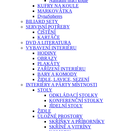
Náhradní hrací koule
KUFRY NA KOULE
MARKOVÁTKA
DynaSpheres
BILIARD SETY
SERVISNÍ POTŘEBY
ČIŠTĚNÍ
KARTÁČE
DVD A LITERATURA
VYBAVENÍ INTERIÉRU
HODINY
OBRAZY
PLAKÁTY
ZAŘÍZENÍ INTERIÉRU
BARY A KOMODY
ŽIDLE, LAVICE, SEZENÍ
INTERIÉRY A PÁRTY MÍSTNOSTI
STOLY
ODKLÁDACÍ STOLKY
KONFERENČNÍ STOLKY
JÍDELNÍ STOLY
ŽIDLE
ÚLOŽNÉ PROSTORY
SKŘÍŇKY A PŘÍBORNÍKY
SKŘÍNĚ A VITRÍNY