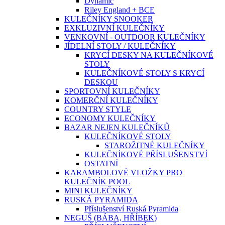
Dynamic
Riley England + BCE
KULEČNÍKY SNOOKER
EXKLUZIVNÍ KULEČNÍKY
VENKOVNÍ - OUTDOOR KULEČNÍKY
JÍDELNÍ STOLY / KULEČNÍKY
KRYCÍ DESKY NA KULEČNÍKOVÉ
STOLY
KULEČNÍKOVÉ STOLY S KRYCÍ
DESKOU
SPORTOVNÍ KULEČNÍKY
KOMERČNÍ KULEČNÍKY
COUNTRY STYLE
ECONOMY KULEČNÍKY
BAZAR NEJEN KULEČNÍKŮ
KULEČNÍKOVÉ STOLY
STAROŽITNÉ KULEČNÍKY
KULEČNÍKOVÉ PŘÍSLUŠENSTVÍ
OSTATNÍ
KARAMBOLOVÉ VLOŽKY PRO
KULEČNÍK POOL
MINI KULEČNÍKY
RUSKÁ PYRAMIDA
Příslušenství Ruská Pyramida
NEGUŠ (BÁBA, HŘÍBEK)