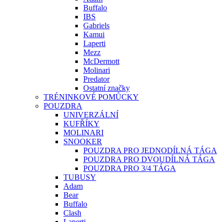
Buffalo
IBS
Gabriels
Kamui
Laperti
Mezz
McDermott
Molinari
Predator
Ostatní značky
TRÉNINKOVÉ POMŮCKY
POUZDRA
UNIVERZÁLNÍ
KUFŘÍKY
MOLINARI
SNOOKER
POUZDRA PRO JEDNODÍLNÁ TÁGA
POUZDRA PRO DVOUDÍLNÁ TÁGA
POUZDRA PRO 3/4 TÁGA
TUBUSY
Adam
Bear
Buffalo
Clash
Laperti