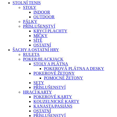
STOLNÍ TENIS
STOLY
INDOOR
OUTDOOR
PÁLKY
PŘÍSLUŠENSTVÍ
KRYCÍ PLACHTY
MÍČKY
SÍTĚ
OSTATNÍ
ŠACHY A OSTATNÍ HRY
RULETA
POKER/BLACKJACK
STOLY A PLÁTNA
POKEROVÁ PLÁTNA A DESKY
POKEROVÉ ŽETONY
POMOCNÉ ŽETONY
SETY
PŘÍSLUŠENSTVÍ
HRACÍ KARTY
POKEROVÉ KARTY
KOUZELNICKÉ KARTY
KANASTA/PASIÁNS
OSTATNÍ
PŘÍSLUŠENSTVÍ