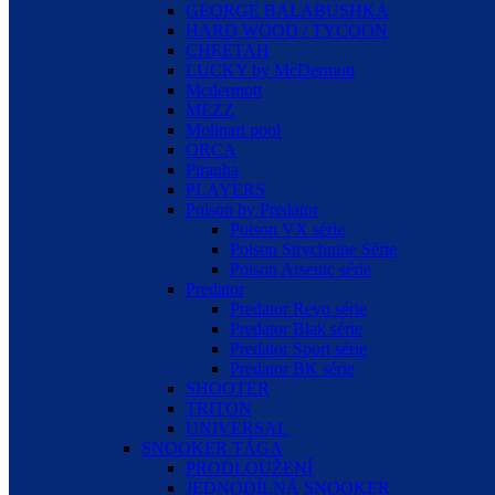
GEORGE BALABUSHKA
HARD WOOD / TYCOON
CHEETAH
LUCKY by McDermott
Mcdermott
MEZZ
Molinari pool
ORCA
Piranha
PLAYERS
Poison by Predator
Poison VX série
Poison Strychnine Série
Poison Arsenic série
Predator
Predator Revo série
Predator Blak série
Predator Sport série
Predator BK série
SHOOTER
TRITON
UNIVERSAL
SNOOKER TÁGA
PRODLOUŽENÍ
JEDNODÍLNÁ SNOOKER