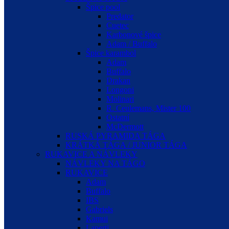
Špice pool
Predator
Cuetec
Karbonové špice
Adam / Buffalo
Špice karambol
Adam
Buffalo
Drakan
Longoni
Molinari
R. Ceulemans, Mister 100
Ostatní
McDermott
RUSKÁ PYRAMIDA TÁGA
KRÁTKÁ TÁGA / JUNIOR TÁGA
RUKAVICE A NÁVLEKY
NÁVLEKY NA TÁGO
RUKAVICE
Adam
Buffalo
IBS
Gabriels
Kamui
Laperti