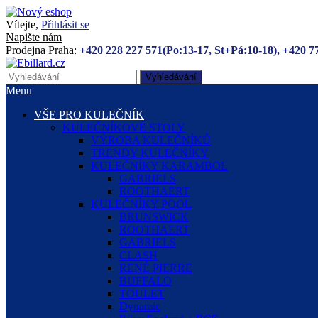
Vítejte,
Přihlásit se
Napište nám
Prodejna Praha:
+420 228 227 571(Po:13-17, St+Pá:10-18), +420 7
Vyhledávání
Menu
VŠE PRO KULEČNÍK
KULEČNÍKOVÉ STOLY
VÝROBA KULEČNÍKŮ
TRENDY KULEČNÍKY
KULEČNÍKY KARAMBOL
GABRIELS
ROOTHAERT
KULEČNÍKY POOL
BRUNSWICK
ROOTHAERT
GABRIELS
CLASH
RENÉ PIERRE
BUFFALO
TOULET
Dynamic