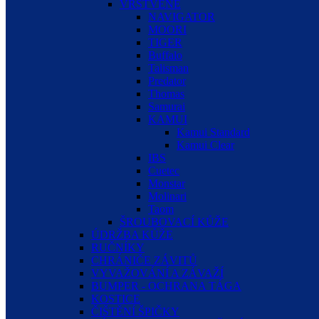
VRSTVENÉ
NAVIGATOR
MOORI
TIGER
Buffalo
Talisman
Predator
Thomas
Samurai
KAMUI
Kamui Standard
Kamui Clear
IBS
Cuetec
Monstar
Molinari
Taom
ŠROUBOVACÍ KŮŽE
ÚDRŽBA KŮŽE
RUČNÍKY
CHRÁNIČE ZÁVITŮ
VYVAŽOVÁNÍ A ZÁVAŽÍ
BUMPER - OCHRANA TÁGA
KOSTICE
ČIŠTĚNÍ ŠPIČKY