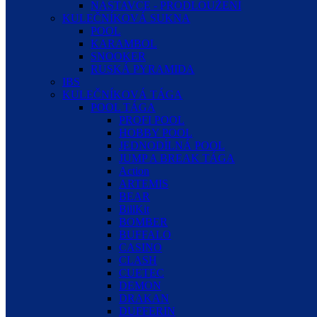
NÁSTAVCE - PRODLOUŽENÍ
KULEČNÍKOVÁ SUKNA
POOL
KARAMBOL
SNOOKER
RUSKÁ PYRAMIDA
IBS
KULEČNÍKOVÁ TÁGA
POOL TÁGA
PROFI POOL
HOBBY POOL
JEDNODÍLNÁ POOL
JUMP A BREAK TÁGA
Action
ARTEMIS
BEAR
BillKit
BOMBER
BUFFALO
CASINO
CLASH
CUETEC
DEMON
DRAKAN
DUFFERIN