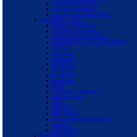
3/4 TÁGA SNOOKER
1/2 TÁGA SNOOKER
3 DÍLNÁ TÁGA SNOOKER
KARAMBOL TÁGA
PROFI KARAMBOL
HOBBY KARAMBOL
BEGGINER KARAMBOL
JEDNODÍLNÁ TÁGA KARAMBOL
ADAM
BUFFALO
DRAKAN
DUFFERIN
CHEETAH
LONGONI
McDermott
MEZZ
NovaRossi by Molinari
Molinari carom
ORCA
PIRANHA
PREDATOR
RAYMOND CEULEMANS
TRITON
UNIVERSAL
ŠPICE NA TÁGA