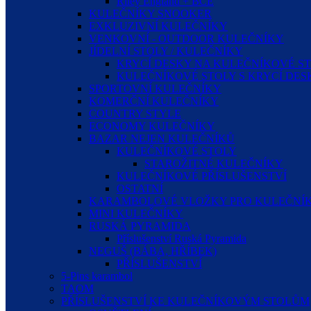
Riley England + BCE
KULEČNÍKY SNOOKER
EXKLUZIVNÍ KULEČNÍKY
VENKOVNÍ - OUTDOOR KULEČNÍKY
JÍDELNÍ STOLY / KULEČNÍKY
KRYCÍ DESKY NA KULEČNÍKOVÉ S
KULEČNÍKOVÉ STOLY S KRYCÍ DE
SPORTOVNÍ KULEČNÍKY
KOMERČNÍ KULEČNÍKY
COUNTRY STYLE
ECONOMY KULEČNÍKY
BAZAR NEJEN KULEČNÍKŮ
KULEČNÍKOVÉ STOLY
STAROŽITNÉ KULEČNÍKY
KULEČNÍKOVÉ PŘÍSLUŠENSTVÍ
OSTATNÍ
KARAMBOLOVÉ VLOŽKY PRO KULEČNÍK
MINI KULEČNÍKY
RUSKÁ PYRAMIDA
Příslušenství Ruská Pyramida
NEGUŠ (BÁBA, HŘÍBEK)
PŘÍSLUŠENSTVÍ
5-Pins karambol
TAOM
PŘÍSLUŠENSTVÍ KE KULEČNÍKOVÝM STOLŮM