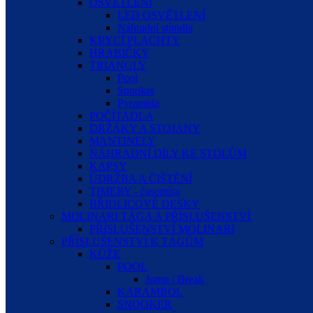
OSVĚTLENÍ
LED OSVĚTLENÍ
Náhradní stínidla
KRYCÍ PLACHTY
HRABIČKY
TRIANGLY
Pool
Snooker
Pyramida
POČÍTADLA
DRŽÁKY A STOJANY
MANTINELY
NÁHRADNÍ DÍLY KE STOLŮM
KAPSY
ÚDRŽBA A ČIŠTĚNÍ
TIMERY - časomíra
BŘIDLICOVÉ DESKY
MOLINARI TÁGA A PŘÍSLUŠENSTVÍ
PŘÍSLUŠENSTVÍ MOLINARI
PŘÍSLUŠENSTVÍ K TÁGŮM
KŮŽE
POOL
Jump / Break
KARAMBOL
SNOOKER