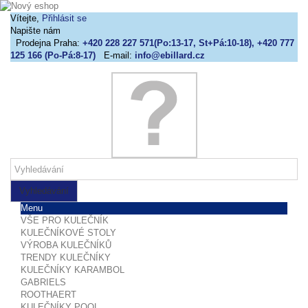
Vítejte,
Přihlásit se
Napište nám
Prodejna Praha:
+420 228 227 571(Po:13-17, St+Pá:10-18), +420 777
125 166 (Po-Pá:8-17)
E-mail:
info@ebillard.cz
Vyhledávání
Menu
VŠE PRO KULEČNÍK
KULEČNÍKOVÉ STOLY
VÝROBA KULEČNÍKŮ
TRENDY KULEČNÍKY
KULEČNÍKY KARAMBOL
GABRIELS
ROOTHAERT
KULEČNÍKY POOL