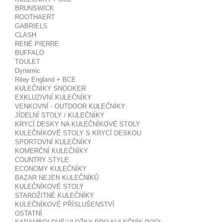
BRUNSWICK
ROOTHAERT
GABRIELS
CLASH
RENÉ PIERRE
BUFFALO
TOULET
Dynamic
Riley England + BCE
KULEČNÍKY SNOOKER
EXKLUZIVNÍ KULEČNÍKY
VENKOVNÍ - OUTDOOR KULEČNÍKY
JÍDELNÍ STOLY / KULEČNÍKY
KRYCÍ DESKY NA KULEČNÍKOVÉ STOLY
KULEČNÍKOVÉ STOLY S KRYCÍ DESKOU
SPORTOVNÍ KULEČNÍKY
KOMERČNÍ KULEČNÍKY
COUNTRY STYLE
ECONOMY KULEČNÍKY
BAZAR NEJEN KULEČNÍKŮ
KULEČNÍKOVÉ STOLY
STAROŽITNÉ KULEČNÍKY
KULEČNÍKOVÉ PŘÍSLUŠENSTVÍ
Tento web používá k poskytování služeb,
OSTATNÍ
personalizaci reklam a analýze návštěvnosti