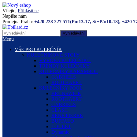
Vítejte,
Přihlásit se
Napište nám
Prodejna Praha:
+420 228 227 571(Po:13-17, St+Pá:10-18), +420 7
Vyhledávání
Menu
VŠE PRO KULEČNÍK
KULEČNÍKOVÉ STOLY
VÝROBA KULEČNÍKŮ
TRENDY KULEČNÍKY
KULEČNÍKY KARAMBOL
GABRIELS
ROOTHAERT
KULEČNÍKY POOL
BRUNSWICK
ROOTHAERT
GABRIELS
CLASH
RENÉ PIERRE
BUFFALO
TOULET
Dynamic