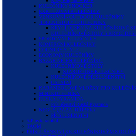
Riley England + BCE
KULEČNÍKY SNOOKER
EXKLUZIVNÍ KULEČNÍKY
VENKOVNÍ - OUTDOOR KULEČNÍKY
JÍDELNÍ STOLY / KULEČNÍKY
KRYCÍ DESKY NA KULEČNÍKOVÉ S
KULEČNÍKOVÉ STOLY S KRYCÍ DE
SPORTOVNÍ KULEČNÍKY
KOMERČNÍ KULEČNÍKY
COUNTRY STYLE
ECONOMY KULEČNÍKY
BAZAR NEJEN KULEČNÍKŮ
KULEČNÍKOVÉ STOLY
STAROŽITNÉ KULEČNÍKY
KULEČNÍKOVÉ PŘÍSLUŠENSTVÍ
OSTATNÍ
KARAMBOLOVÉ VLOŽKY PRO KULEČNÍK
MINI KULEČNÍKY
RUSKÁ PYRAMIDA
Příslušenství Ruská Pyramida
NEGUŠ (BÁBA, HŘÍBEK)
PŘÍSLUŠENSTVÍ
5-Pins karambol
TAOM
PŘÍSLUŠENSTVÍ KE KULEČNÍKOVÝM STOLŮM