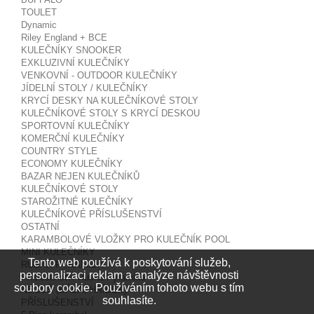
TOULET
Dynamic
Riley England + BCE
KULEČNÍKY SNOOKER
EXKLUZIVNÍ KULEČNÍKY
VENKOVNÍ - OUTDOOR KULEČNÍKY
JÍDELNÍ STOLY / KULEČNÍKY
KRYCÍ DESKY NA KULEČNÍKOVÉ STOLY
KULEČNÍKOVÉ STOLY S KRYCÍ DESKOU
SPORTOVNÍ KULEČNÍKY
KOMERČNÍ KULEČNÍKY
COUNTRY STYLE
ECONOMY KULEČNÍKY
BAZAR NEJEN KULEČNÍKŮ
KULEČNÍKOVÉ STOLY
STAROŽITNÉ KULEČNÍKY
KULEČNÍKOVÉ PŘÍSLUŠENSTVÍ
OSTATNÍ
KARAMBOLOVÉ VLOŽKY PRO KULEČNÍK POOL
MINI KULEČNÍKY
Tento web používá k poskytování služeb,
RUSKÁ PYRAMIDA
personalizaci reklam a analýze návštěvnosti
Příslušenství Ruská Pyramida
soubory cookie. Používáním tohoto webu s tím
NEGUŠ (BÁBA, HŘÍBEK)
souhlasíte.
PŘÍSLUŠENSTVÍ