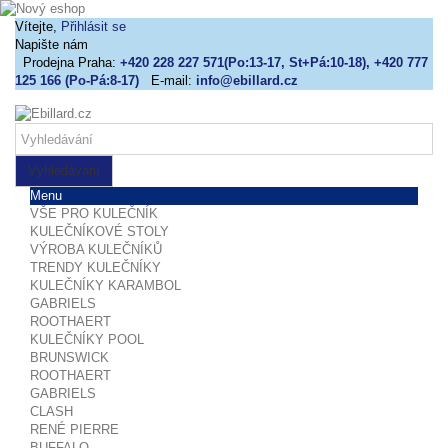
Vítejte,
Přihlásit se
Napište nám
Prodejna Praha:
+420 228 227 571(Po:13-17, St+Pá:10-18), +420 777
125 166 (Po-Pá:8-17)
E-mail:
info@ebillard.cz
Vyhledávání
Menu
VŠE PRO KULEČNÍK
KULEČNÍKOVÉ STOLY
VÝROBA KULEČNÍKŮ
TRENDY KULEČNÍKY
KULEČNÍKY KARAMBOL
GABRIELS
ROOTHAERT
KULEČNÍKY POOL
BRUNSWICK
ROOTHAERT
GABRIELS
CLASH
RENÉ PIERRE
BUFFALO