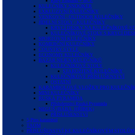
Riley England + BCE
KULEČNÍKY SNOOKER
EXKLUZIVNÍ KULEČNÍKY
VENKOVNÍ - OUTDOOR KULEČNÍKY
JÍDELNÍ STOLY / KULEČNÍKY
KRYCÍ DESKY NA KULEČNÍKOVÉ S
KULEČNÍKOVÉ STOLY S KRYCÍ DE
SPORTOVNÍ KULEČNÍKY
KOMERČNÍ KULEČNÍKY
COUNTRY STYLE
ECONOMY KULEČNÍKY
BAZAR NEJEN KULEČNÍKŮ
KULEČNÍKOVÉ STOLY
STAROŽITNÉ KULEČNÍKY
KULEČNÍKOVÉ PŘÍSLUŠENSTVÍ
OSTATNÍ
KARAMBOLOVÉ VLOŽKY PRO KULEČNÍK
MINI KULEČNÍKY
RUSKÁ PYRAMIDA
Příslušenství Ruská Pyramida
NEGUŠ (BÁBA, HŘÍBEK)
PŘÍSLUŠENSTVÍ
5-Pins karambol
TAOM
PŘÍSLUŠENSTVÍ KE KULEČNÍKOVÝM STOLŮM