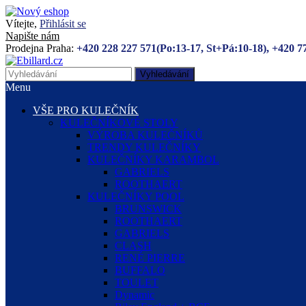
Vítejte,
Přihlásit se
Napište nám
Prodejna Praha:
+420 228 227 571(Po:13-17, St+Pá:10-18), +420 7
Vyhledávání
Menu
VŠE PRO KULEČNÍK
KULEČNÍKOVÉ STOLY
VÝROBA KULEČNÍKŮ
TRENDY KULEČNÍKY
KULEČNÍKY KARAMBOL
GABRIELS
ROOTHAERT
KULEČNÍKY POOL
BRUNSWICK
ROOTHAERT
GABRIELS
CLASH
RENÉ PIERRE
BUFFALO
TOULET
Dynamic