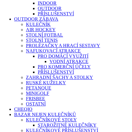
INDOOR
OUTDOOR
PŘÍSLUŠENSTVÍ
OUTDOOR ZÁBAVA
KULEČNÍK
AIR HOCKEY
STOLNÍ FOTBAL
STOLNÍ TENIS
PROLÉZAČKY A HRACÍ SESTAVY
NAFUKOVACÍ ATRAKCE
PRO DOMÁCÍ VYUŽITÍ
VODNÍ ATRAKCE
PRO KOMERČNÍ ÚČELY
PŘÍSLUŠENSTVÍ
ZAHRADNÍ ŠACHY A STOLKY
RUSKÉ KUŽELKY
PETANQUE
MINIGOLF
FRISBEE
OSTATNÍ
CHEQIO
BAZAR NEJEN KULEČNÍKŮ
KULEČNÍKOVÉ STOLY
STAROŽITNÉ KULEČNÍKY
KULEČNÍKOVÉ PŘÍSLUŠENSTVÍ