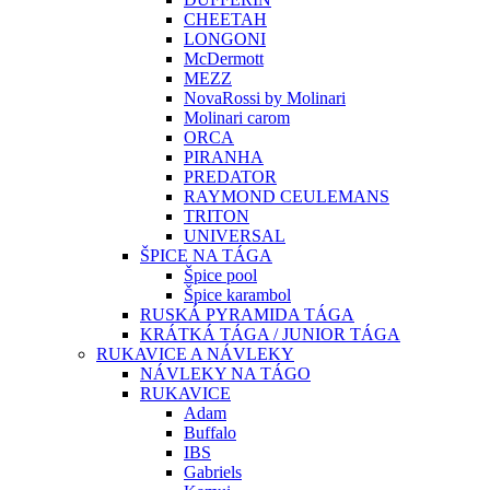
CHEETAH
LONGONI
McDermott
MEZZ
NovaRossi by Molinari
Molinari carom
ORCA
PIRANHA
PREDATOR
RAYMOND CEULEMANS
TRITON
UNIVERSAL
ŠPICE NA TÁGA
Špice pool
Špice karambol
RUSKÁ PYRAMIDA TÁGA
KRÁTKÁ TÁGA / JUNIOR TÁGA
RUKAVICE A NÁVLEKY
NÁVLEKY NA TÁGO
RUKAVICE
Adam
Buffalo
IBS
Gabriels