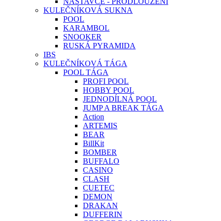
NÁSTAVCE - PRODLOUŽENÍ
KULEČNÍKOVÁ SUKNA
POOL
KARAMBOL
SNOOKER
RUSKÁ PYRAMIDA
IBS
KULEČNÍKOVÁ TÁGA
POOL TÁGA
PROFI POOL
HOBBY POOL
JEDNODÍLNÁ POOL
JUMP A BREAK TÁGA
Action
ARTEMIS
BEAR
BillKit
BOMBER
BUFFALO
CASINO
CLASH
CUETEC
DEMON
DRAKAN
DUFFERIN