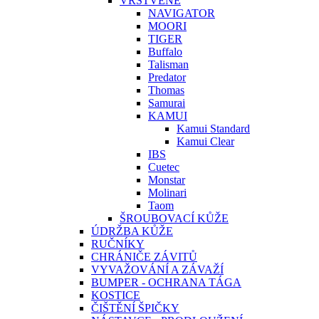
VRSTVENÉ
NAVIGATOR
MOORI
TIGER
Buffalo
Talisman
Predator
Thomas
Samurai
KAMUI
Kamui Standard
Kamui Clear
IBS
Cuetec
Monstar
Molinari
Taom
ŠROUBOVACÍ KŮŽE
ÚDRŽBA KŮŽE
RUČNÍKY
CHRÁNIČE ZÁVITŮ
VYVAŽOVÁNÍ A ZÁVAŽÍ
BUMPER - OCHRANA TÁGA
KOSTICE
ČIŠTĚNÍ ŠPIČKY