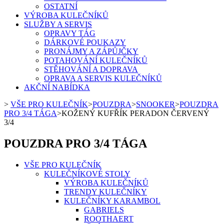
OSTATNÍ
VÝROBA KULEČNÍKŮ
SLUŽBY A SERVIS
OPRAVY TÁG
DÁRKOVÉ POUKAZY
PRONÁJMY A ZÁPŮJČKY
POTAHOVÁNÍ KULEČNÍKŮ
STĚHOVÁNÍ A DOPRAVA
OPRAVA A SERVIS KULEČNÍKŮ
AKČNÍ NABÍDKA
>
VŠE PRO KULEČNÍK
>
POUZDRA
>
SNOOKER
>
POUZDRA
PRO 3/4 TÁGA
>
KOŽENÝ KUFŘÍK PERADON ČERVENÝ
3/4
POUZDRA PRO 3/4 TÁGA
VŠE PRO KULEČNÍK
KULEČNÍKOVÉ STOLY
VÝROBA KULEČNÍKŮ
TRENDY KULEČNÍKY
KULEČNÍKY KARAMBOL
GABRIELS
ROOTHAERT