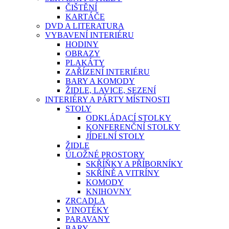
ČIŠTĚNÍ
KARTÁČE
DVD A LITERATURA
VYBAVENÍ INTERIÉRU
HODINY
OBRAZY
PLAKÁTY
ZAŘÍZENÍ INTERIÉRU
BARY A KOMODY
ŽIDLE, LAVICE, SEZENÍ
INTERIÉRY A PÁRTY MÍSTNOSTI
STOLY
ODKLÁDACÍ STOLKY
KONFERENČNÍ STOLKY
JÍDELNÍ STOLY
ŽIDLE
ÚLOŽNÉ PROSTORY
SKŘÍŇKY A PŘÍBORNÍKY
SKŘÍNĚ A VITRÍNY
KOMODY
KNIHOVNY
ZRCADLA
VINOTÉKY
PARAVANY
BARY