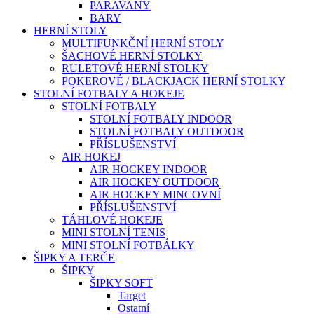
PARAVANY
BARY
HERNÍ STOLY
MULTIFUNKČNÍ HERNÍ STOLY
ŠACHOVÉ HERNÍ STOLKY
RULETOVÉ HERNÍ STOLKY
POKEROVÉ / BLACKJACK HERNÍ STOLKY
STOLNÍ FOTBALY A HOKEJE
STOLNÍ FOTBALY
STOLNÍ FOTBALY INDOOR
STOLNÍ FOTBALY OUTDOOR
PŘÍSLUŠENSTVÍ
AIR HOKEJ
AIR HOCKEY INDOOR
AIR HOCKEY OUTDOOR
AIR HOCKEY MINCOVNÍ
PŘÍSLUŠENSTVÍ
TÁHLOVÉ HOKEJE
MINI STOLNÍ TENIS
MINI STOLNÍ FOTBÁLKY
ŠIPKY A TERČE
ŠIPKY
ŠIPKY SOFT
Target
Ostatní