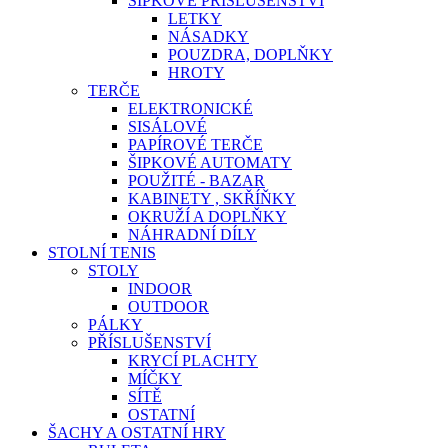
ŠIPKOVÉ PŘÍSLUŠENSTVÍ
LETKY
NÁSADKY
POUZDRA, DOPLŇKY
HROTY
TERČE
ELEKTRONICKÉ
SISÁLOVÉ
PAPÍROVÉ TERČE
ŠIPKOVÉ AUTOMATY
POUŽITÉ - BAZAR
KABINETY , SKŘÍŇKY
OKRUŽÍ A DOPLŇKY
NÁHRADNÍ DÍLY
STOLNÍ TENIS
STOLY
INDOOR
OUTDOOR
PÁLKY
PŘÍSLUŠENSTVÍ
KRYCÍ PLACHTY
MÍČKY
SÍTĚ
OSTATNÍ
ŠACHY A OSTATNÍ HRY