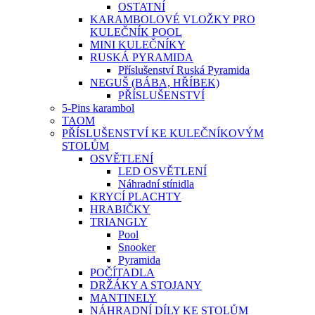
OSTATNÍ
KARAMBOLOVÉ VLOŽKY PRO
KULEČNÍK POOL
MINI KULEČNÍKY
RUSKÁ PYRAMIDA
Příslušenství Ruská Pyramida
NEGUŠ (BÁBA, HŘÍBEK)
PŘÍSLUŠENSTVÍ
5-Pins karambol
TAOM
PŘÍSLUŠENSTVÍ KE KULEČNÍKOVÝM
STOLŮM
OSVĚTLENÍ
LED OSVĚTLENÍ
Náhradní stínidla
KRYCÍ PLACHTY
HRABIČKY
TRIANGLY
Pool
Snooker
Pyramida
POČÍTADLA
DRŽÁKY A STOJANY
MANTINELY
NÁHRADNÍ DÍLY KE STOLŮM