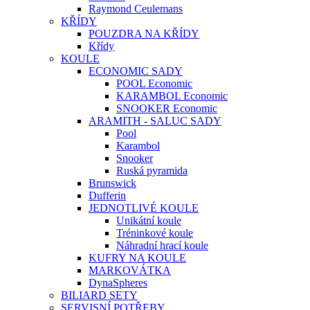
Raymond Ceulemans
KŘÍDY
POUZDRA NA KŘÍDY
Křídy
KOULE
ECONOMIC SADY
POOL Economic
KARAMBOL Economic
SNOOKER Economic
ARAMITH - SALUC SADY
Pool
Karambol
Snooker
Ruská pyramida
Brunswick
Dufferin
JEDNOTLIVÉ KOULE
Unikátní koule
Tréninkové koule
Náhradní hrací koule
KUFRY NA KOULE
MARKOVÁTKA
DynaSpheres
BILIARD SETY
SERVISNÍ POTŘEBY