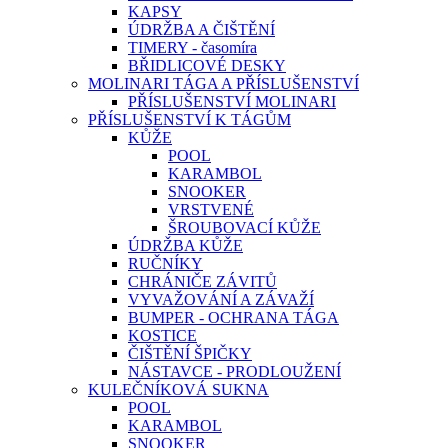
KAPSY
ÚDRŽBA A ČIŠTĚNÍ
TIMERY - časomíra
BŘIDLICOVÉ DESKY
MOLINARI TÁGA A PŘÍSLUŠENSTVÍ
PŘÍSLUŠENSTVÍ MOLINARI
PŘÍSLUŠENSTVÍ K TÁGŮM
KŮŽE
POOL
KARAMBOL
SNOOKER
VRSTVENÉ
ŠROUBOVACÍ KŮŽE
ÚDRŽBA KŮŽE
RUČNÍKY
CHRÁNIČE ZÁVITŮ
VYVAŽOVÁNÍ A ZÁVAŽÍ
BUMPER - OCHRANA TÁGA
KOSTICE
ČIŠTĚNÍ ŠPIČKY
NÁSTAVCE - PRODLOUŽENÍ
KULEČNÍKOVÁ SUKNA
POOL
KARAMBOL
SNOOKER