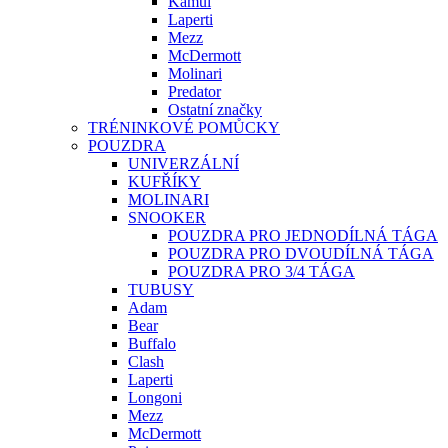
Kamui
Laperti
Mezz
McDermott
Molinari
Predator
Ostatní značky
TRÉNINKOVÉ POMŮCKY
POUZDRA
UNIVERZÁLNÍ
KUFŘÍKY
MOLINARI
SNOOKER
POUZDRA PRO JEDNODÍLNÁ TÁGA
POUZDRA PRO DVOUDÍLNÁ TÁGA
POUZDRA PRO 3/4 TÁGA
TUBUSY
Adam
Bear
Buffalo
Clash
Laperti
Longoni
Mezz
McDermott