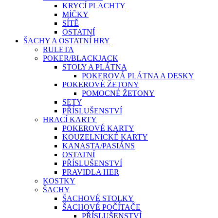
KRYCÍ PLACHTY
MÍČKY
SÍTĚ
OSTATNÍ
ŠACHY A OSTATNÍ HRY
RULETA
POKER/BLACKJACK
STOLY A PLÁTNA
POKEROVÁ PLÁTNA A DESKY
POKEROVÉ ŽETONY
POMOCNÉ ŽETONY
SETY
PŘÍSLUŠENSTVÍ
HRACÍ KARTY
POKEROVÉ KARTY
KOUZELNICKÉ KARTY
KANASTA/PASIÁNS
OSTATNÍ
PŘÍSLUŠENSTVÍ
PRAVIDLA HER
KOSTKY
ŠACHY
ŠACHOVÉ STOLKY
ŠACHOVÉ POČÍTAČE
PŘÍSLUŠENSTVÍ