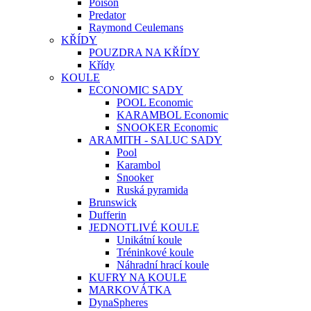
Poison
Predator
Raymond Ceulemans
KŘÍDY
POUZDRA NA KŘÍDY
Křídy
KOULE
ECONOMIC SADY
POOL Economic
KARAMBOL Economic
SNOOKER Economic
ARAMITH - SALUC SADY
Pool
Karambol
Snooker
Ruská pyramida
Brunswick
Dufferin
JEDNOTLIVÉ KOULE
Unikátní koule
Tréninkové koule
Náhradní hrací koule
KUFRY NA KOULE
MARKOVÁTKA
DynaSpheres