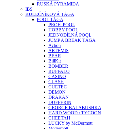
RUSKÁ PYRAMIDA
IBS
KULEČNÍKOVÁ TÁGA
POOL TÁGA
PROFI POOL
HOBBY POOL
JEDNODÍLNÁ POOL
JUMP A BREAK TÁGA
Action
ARTEMIS
BEAR
BillKit
BOMBER
BUFFALO
CASINO
CLASH
CUETEC
DEMON
DRAKAN
DUFFERIN
GEORGE BALABUSHKA
HARD WOOD / TYCOON
CHEETAH
LUCKY by McDermott
Mcdermott