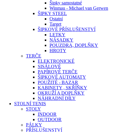
Šipky samostatné
Winmau - Michael van Gerwen
ŠIPKY STEEL
Ostatní
Target
ŠIPKOVÉ PŘÍSLUŠENSTVÍ
LETKY
NÁSADKY
POUZDRA, DOPLŇKY
HROTY
TERČE
ELEKTRONICKÉ
SISÁLOVÉ
PAPÍROVÉ TERČE
ŠIPKOVÉ AUTOMATY
POUŽITÉ - BAZAR
KABINETY , SKŘÍŇKY
OKRUŽÍ A DOPLŇKY
NÁHRADNÍ DÍLY
STOLNÍ TENIS
STOLY
INDOOR
OUTDOOR
PÁLKY
PŘÍSLUŠENSTVÍ