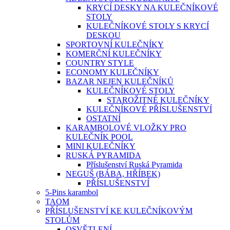
KRYCÍ DESKY NA KULEČNÍKOVÉ
STOLY
KULEČNÍKOVÉ STOLY S KRYCÍ
DESKOU
SPORTOVNÍ KULEČNÍKY
KOMERČNÍ KULEČNÍKY
COUNTRY STYLE
ECONOMY KULEČNÍKY
BAZAR NEJEN KULEČNÍKŮ
KULEČNÍKOVÉ STOLY
STAROŽITNÉ KULEČNÍKY
KULEČNÍKOVÉ PŘÍSLUŠENSTVÍ
OSTATNÍ
KARAMBOLOVÉ VLOŽKY PRO
KULEČNÍK POOL
MINI KULEČNÍKY
RUSKÁ PYRAMIDA
Příslušenství Ruská Pyramida
NEGUŠ (BÁBA, HŘÍBEK)
PŘÍSLUŠENSTVÍ
5-Pins karambol
TAOM
PŘÍSLUŠENSTVÍ KE KULEČNÍKOVÝM
STOLŮM
OSVĚTLENÍ