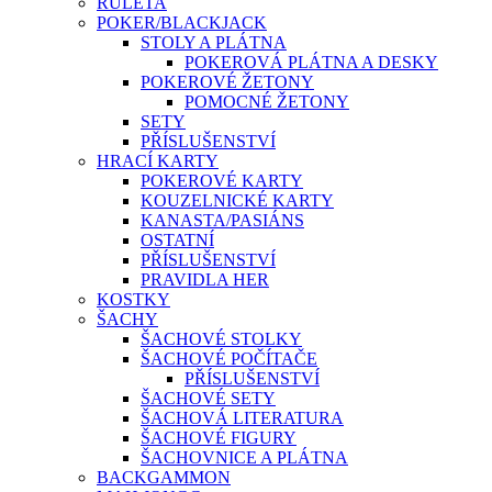
RULETA
POKER/BLACKJACK
STOLY A PLÁTNA
POKEROVÁ PLÁTNA A DESKY
POKEROVÉ ŽETONY
POMOCNÉ ŽETONY
SETY
PŘÍSLUŠENSTVÍ
HRACÍ KARTY
POKEROVÉ KARTY
KOUZELNICKÉ KARTY
KANASTA/PASIÁNS
OSTATNÍ
PŘÍSLUŠENSTVÍ
PRAVIDLA HER
KOSTKY
ŠACHY
ŠACHOVÉ STOLKY
ŠACHOVÉ POČÍTAČE
PŘÍSLUŠENSTVÍ
ŠACHOVÉ SETY
ŠACHOVÁ LITERATURA
ŠACHOVÉ FIGURY
ŠACHOVNICE A PLÁTNA
BACKGAMMON