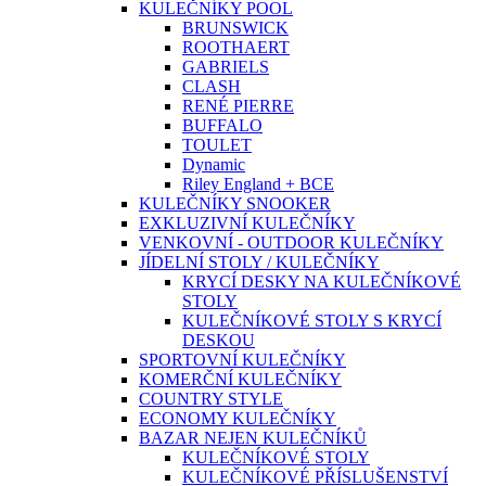
KULEČNÍKY POOL
BRUNSWICK
ROOTHAERT
GABRIELS
CLASH
RENÉ PIERRE
BUFFALO
TOULET
Dynamic
Riley England + BCE
KULEČNÍKY SNOOKER
EXKLUZIVNÍ KULEČNÍKY
VENKOVNÍ - OUTDOOR KULEČNÍKY
JÍDELNÍ STOLY / KULEČNÍKY
KRYCÍ DESKY NA KULEČNÍKOVÉ
STOLY
KULEČNÍKOVÉ STOLY S KRYCÍ
DESKOU
SPORTOVNÍ KULEČNÍKY
KOMERČNÍ KULEČNÍKY
COUNTRY STYLE
ECONOMY KULEČNÍKY
BAZAR NEJEN KULEČNÍKŮ
KULEČNÍKOVÉ STOLY
KULEČNÍKOVÉ PŘÍSLUŠENSTVÍ