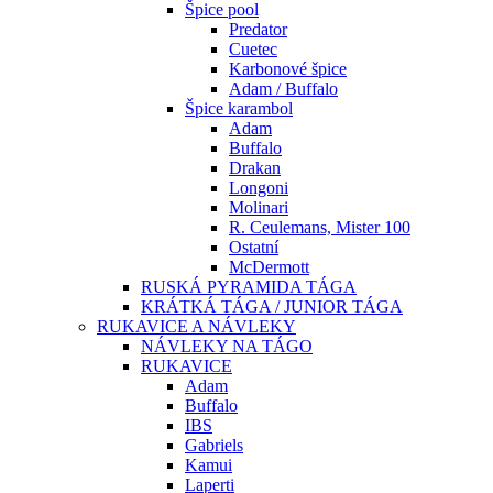
Špice pool
Predator
Cuetec
Karbonové špice
Adam / Buffalo
Špice karambol
Adam
Buffalo
Drakan
Longoni
Molinari
R. Ceulemans, Mister 100
Ostatní
McDermott
RUSKÁ PYRAMIDA TÁGA
KRÁTKÁ TÁGA / JUNIOR TÁGA
RUKAVICE A NÁVLEKY
NÁVLEKY NA TÁGO
RUKAVICE
Adam
Buffalo
IBS
Gabriels
Kamui
Laperti