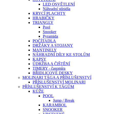
LED OSVĚTLENÍ
Náhradní stínidla
KRYCÍ PLACHTY
HRABIČKY
TRIANGLY
Pool
Snooker
Pyramida
POČÍTADLA
DRŽÁKY A STOJANY
MANTINELY
NÁHRADNÍ DÍLY KE STOLŮM
KAPSY
ÚDRŽBA A ČIŠTĚNÍ
TIMERY - časomíra
BŘIDLICOVÉ DESKY
MOLINARI TÁGA A PŘÍSLUŠENSTVÍ
PŘÍSLUŠENSTVÍ MOLINARI
PŘÍSLUŠENSTVÍ K TÁGŮM
KŮŽE
POOL
Jump / Break
KARAMBOL
SNOOKER