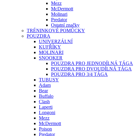
Mezz
McDermott
Molinari
Predator
Ostatní značky
TRÉNINKOVÉ POMŮCKY
POUZDRA
UNIVERZÁLNÍ
KUFŘÍKY
MOLINARI
SNOOKER
POUZDRA PRO JEDNODÍLNÁ TÁGA
POUZDRA PRO DVOUDÍLNÁ TÁGA
POUZDRA PRO 3/4 TÁGA
TUBUSY
Adam
Bear
Buffalo
Clash
Laperti
Longoni
Mezz
McDermott
Poison
Predator