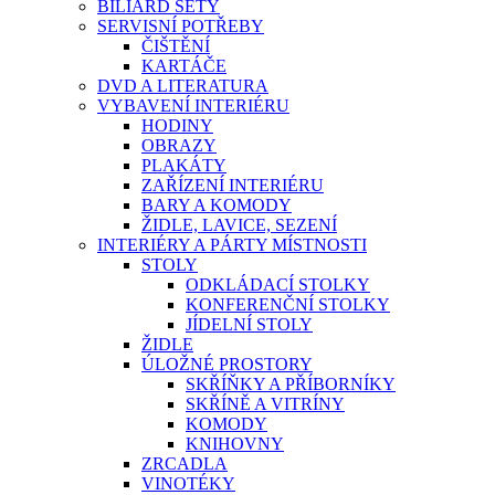
BILIARD SETY
SERVISNÍ POTŘEBY
ČIŠTĚNÍ
KARTÁČE
DVD A LITERATURA
VYBAVENÍ INTERIÉRU
HODINY
OBRAZY
PLAKÁTY
ZAŘÍZENÍ INTERIÉRU
BARY A KOMODY
ŽIDLE, LAVICE, SEZENÍ
INTERIÉRY A PÁRTY MÍSTNOSTI
STOLY
ODKLÁDACÍ STOLKY
KONFERENČNÍ STOLKY
JÍDELNÍ STOLY
ŽIDLE
ÚLOŽNÉ PROSTORY
SKŘÍŇKY A PŘÍBORNÍKY
SKŘÍNĚ A VITRÍNY
KOMODY
KNIHOVNY
ZRCADLA
VINOTÉKY