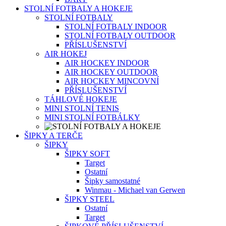
STOLNÍ FOTBALY A HOKEJE
STOLNÍ FOTBALY
STOLNÍ FOTBALY INDOOR
STOLNÍ FOTBALY OUTDOOR
PŘÍSLUŠENSTVÍ
AIR HOKEJ
AIR HOCKEY INDOOR
AIR HOCKEY OUTDOOR
AIR HOCKEY MINCOVNÍ
PŘÍSLUŠENSTVÍ
TÁHLOVÉ HOKEJE
MINI STOLNÍ TENIS
MINI STOLNÍ FOTBÁLKY
ŠIPKY A TERČE
ŠIPKY
ŠIPKY SOFT
Target
Ostatní
Šipky samostatné
Winmau - Michael van Gerwen
ŠIPKY STEEL
Ostatní
Target