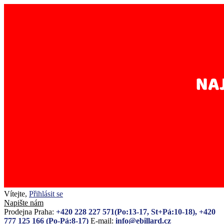
Vítejte,
Přihlásit se
Napište nám
Prodejna Praha:
+420 228 227 571(Po:13-17, St+Pá:10-18), +420
777 125 166 (Po-Pá:8-17)
E-mail:
info@ebillard.cz