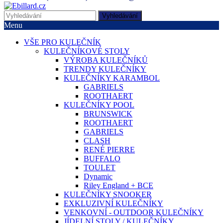
Vyhledávání
Menu
VŠE PRO KULEČNÍK
KULEČNÍKOVÉ STOLY
VÝROBA KULEČNÍKŮ
TRENDY KULEČNÍKY
KULEČNÍKY KARAMBOL
GABRIELS
ROOTHAERT
KULEČNÍKY POOL
BRUNSWICK
ROOTHAERT
GABRIELS
CLASH
RENÉ PIERRE
BUFFALO
TOULET
Dynamic
Riley England + BCE
KULEČNÍKY SNOOKER
EXKLUZIVNÍ KULEČNÍKY
VENKOVNÍ - OUTDOOR KULEČNÍKY
JÍDELNÍ STOLY / KULEČNÍKY