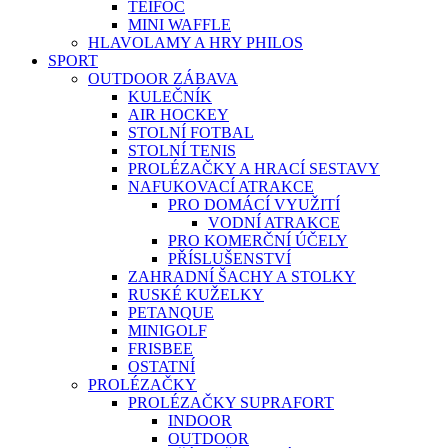
TEIFOC
MINI WAFFLE
HLAVOLAMY A HRY PHILOS
SPORT
OUTDOOR ZÁBAVA
KULEČNÍK
AIR HOCKEY
STOLNÍ FOTBAL
STOLNÍ TENIS
PROLÉZAČKY A HRACÍ SESTAVY
NAFUKOVACÍ ATRAKCE
PRO DOMÁCÍ VYUŽITÍ
VODNÍ ATRAKCE
PRO KOMERČNÍ ÚČELY
PŘÍSLUŠENSTVÍ
ZAHRADNÍ ŠACHY A STOLKY
RUSKÉ KUŽELKY
PETANQUE
MINIGOLF
FRISBEE
OSTATNÍ
PROLÉZAČKY
PROLÉZAČKY SUPRAFORT
INDOOR
OUTDOOR