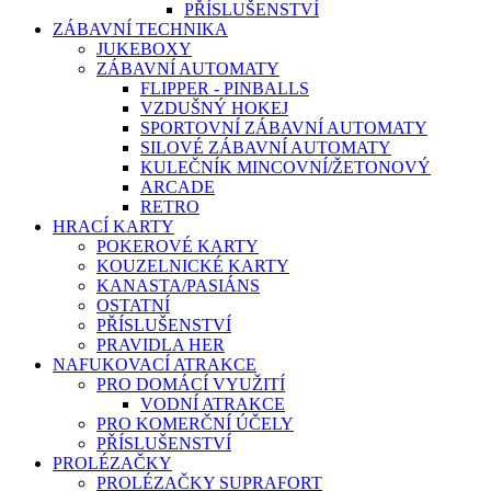
PŘÍSLUŠENSTVÍ
ZÁBAVNÍ TECHNIKA
JUKEBOXY
ZÁBAVNÍ AUTOMATY
FLIPPER - PINBALLS
VZDUŠNÝ HOKEJ
SPORTOVNÍ ZÁBAVNÍ AUTOMATY
SILOVÉ ZÁBAVNÍ AUTOMATY
KULEČNÍK MINCOVNÍ/ŽETONOVÝ
ARCADE
RETRO
HRACÍ KARTY
POKEROVÉ KARTY
KOUZELNICKÉ KARTY
KANASTA/PASIÁNS
OSTATNÍ
PŘÍSLUŠENSTVÍ
PRAVIDLA HER
NAFUKOVACÍ ATRAKCE
PRO DOMÁCÍ VYUŽITÍ
VODNÍ ATRAKCE
PRO KOMERČNÍ ÚČELY
PŘÍSLUŠENSTVÍ
PROLÉZAČKY
PROLÉZAČKY SUPRAFORT