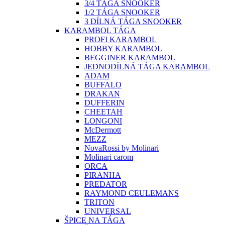
3/4 TÁGA SNOOKER
1/2 TÁGA SNOOKER
3 DÍLNÁ TÁGA SNOOKER
KARAMBOL TÁGA
PROFI KARAMBOL
HOBBY KARAMBOL
BEGGINER KARAMBOL
JEDNODÍLNÁ TÁGA KARAMBOL
ADAM
BUFFALO
DRAKAN
DUFFERIN
CHEETAH
LONGONI
McDermott
MEZZ
NovaRossi by Molinari
Molinari carom
ORCA
PIRANHA
PREDATOR
RAYMOND CEULEMANS
TRITON
UNIVERSAL
ŠPICE NA TÁGA