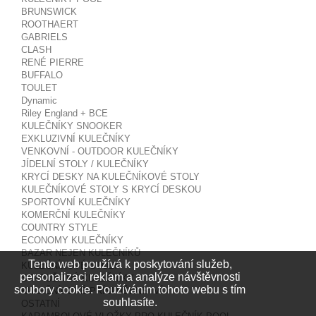
BRUNSWICK
ROOTHAERT
GABRIELS
CLASH
RENÉ PIERRE
BUFFALO
TOULET
Dynamic
Riley England + BCE
KULEČNÍKY SNOOKER
EXKLUZIVNÍ KULEČNÍKY
VENKOVNÍ - OUTDOOR KULEČNÍKY
JÍDELNÍ STOLY / KULEČNÍKY
KRYCÍ DESKY NA KULEČNÍKOVÉ STOLY
KULEČNÍKOVÉ STOLY S KRYCÍ DESKOU
SPORTOVNÍ KULEČNÍKY
KOMERČNÍ KULEČNÍKY
COUNTRY STYLE
ECONOMY KULEČNÍKY
BAZAR NEJEN KULEČNÍKŮ
Tento web používá k poskytování služeb,
KULEČNÍKOVÉ STOLY
personalizaci reklam a analýze návštěvnosti
STAROŽITNÉ KULEČNÍKY
soubory cookie. Používáním tohoto webu s tím
KULEČNÍKOVÉ PŘÍSLUŠENSTVÍ
souhlasíte.
OSTATNÍ