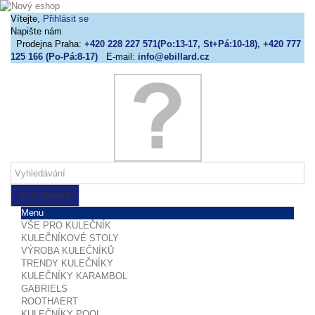
Vítejte,
Přihlásit se
Napište nám
Prodejna Praha:
+420 228 227 571(Po:13-17, St+Pá:10-18), +420 777
125 166 (Po-Pá:8-17)
E-mail:
info@ebillard.cz
Vyhledávání
Menu
VŠE PRO KULEČNÍK
KULEČNÍKOVÉ STOLY
VÝROBA KULEČNÍKŮ
TRENDY KULEČNÍKY
KULEČNÍKY KARAMBOL
GABRIELS
ROOTHAERT
KULEČNÍKY POOL