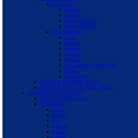
Špice pool
Predator
Cuetec
Karbonové špice
Adam / Buffalo
Špice karambol
Adam
Buffalo
Drakan
Longoni
Molinari
R. Ceulemans, Mister 100
Ostatní
McDermott
RUSKÁ PYRAMIDA TÁGA
KRÁTKÁ TÁGA / JUNIOR TÁGA
RUKAVICE A NÁVLEKY
NÁVLEKY NA TÁGO
RUKAVICE
Adam
Buffalo
IBS
Gabriels
Kamui
Laperti