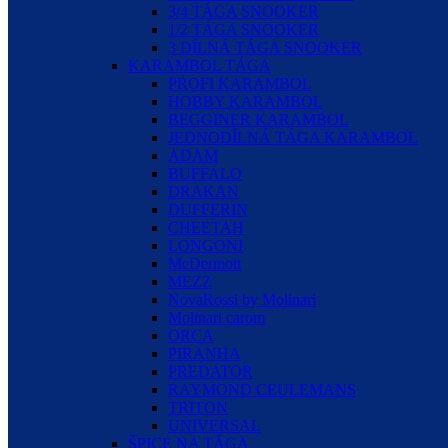
3/4 TÁGA SNOOKER
1/2 TÁGA SNOOKER
3 DÍLNÁ TÁGA SNOOKER
KARAMBOL TÁGA
PROFI KARAMBOL
HOBBY KARAMBOL
BEGGINER KARAMBOL
JEDNODÍLNÁ TÁGA KARAMBOL
ADAM
BUFFALO
DRAKAN
DUFFERIN
CHEETAH
LONGONI
McDermott
MEZZ
NovaRossi by Molinari
Molinari carom
ORCA
PIRANHA
PREDATOR
RAYMOND CEULEMANS
TRITON
UNIVERSAL
ŠPICE NA TÁGA