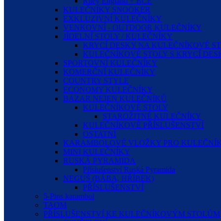
Riley England + BCE
KULEČNÍKY SNOOKER
EXKLUZIVNÍ KULEČNÍKY
VENKOVNÍ - OUTDOOR KULEČNÍKY
JÍDELNÍ STOLY / KULEČNÍKY
KRYCÍ DESKY NA KULEČNÍKOVÉ S
KULEČNÍKOVÉ STOLY S KRYCÍ DE
SPORTOVNÍ KULEČNÍKY
KOMERČNÍ KULEČNÍKY
COUNTRY STYLE
ECONOMY KULEČNÍKY
BAZAR NEJEN KULEČNÍKŮ
KULEČNÍKOVÉ STOLY
STAROŽITNÉ KULEČNÍKY
KULEČNÍKOVÉ PŘÍSLUŠENSTVÍ
OSTATNÍ
KARAMBOLOVÉ VLOŽKY PRO KULEČNÍK
MINI KULEČNÍKY
RUSKÁ PYRAMIDA
Příslušenství Ruská Pyramida
NEGUŠ (BÁBA, HŘÍBEK)
PŘÍSLUŠENSTVÍ
5-Pins karambol
TAOM
PŘÍSLUŠENSTVÍ KE KULEČNÍKOVÝM STOLŮM