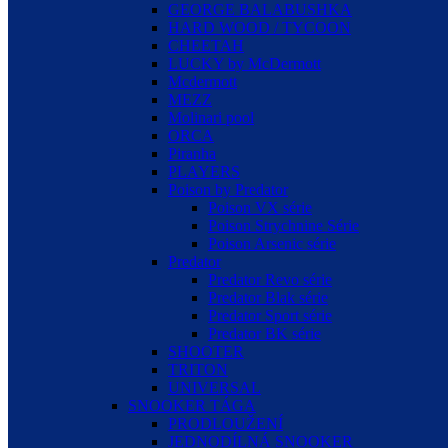
GEORGE BALABUSHKA
HARD WOOD / TYCOON
CHEETAH
LUCKY by McDermott
Mcdermott
MEZZ
Molinari pool
ORCA
Piranha
PLAYERS
Poison by Predator
Poison VX série
Poison Strychnine Série
Poison Arsenic série
Predator
Predator Revo série
Predator Blak série
Predator Sport série
Predator BK série
SHOOTER
TRITON
UNIVERSAL
SNOOKER TÁGA
PRODLOUŽENÍ
JEDNODÍLNÁ SNOOKER