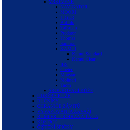
VRSTVENÉ
NAVIGATOR
MOORI
TIGER
Buffalo
Talisman
Predator
Thomas
Samurai
KAMUI
Kamui Standard
Kamui Clear
IBS
Cuetec
Monstar
Molinari
Taom
ŠROUBOVACÍ KŮŽE
ÚDRŽBA KŮŽE
RUČNÍKY
CHRÁNIČE ZÁVITŮ
VYVAŽOVÁNÍ A ZÁVAŽÍ
BUMPER - OCHRANA TÁGA
KOSTICE
ČIŠTĚNÍ ŠPIČKY