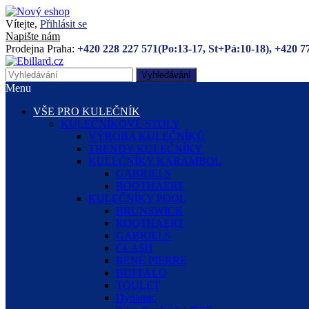
Vítejte,
Přihlásit se
Napište nám
Prodejna Praha:
+420 228 227 571(Po:13-17, St+Pá:10-18), +420 7
Vyhledávání
Menu
VŠE PRO KULEČNÍK
KULEČNÍKOVÉ STOLY
VÝROBA KULEČNÍKŮ
TRENDY KULEČNÍKY
KULEČNÍKY KARAMBOL
GABRIELS
ROOTHAERT
KULEČNÍKY POOL
BRUNSWICK
ROOTHAERT
GABRIELS
CLASH
RENÉ PIERRE
BUFFALO
TOULET
Dynamic