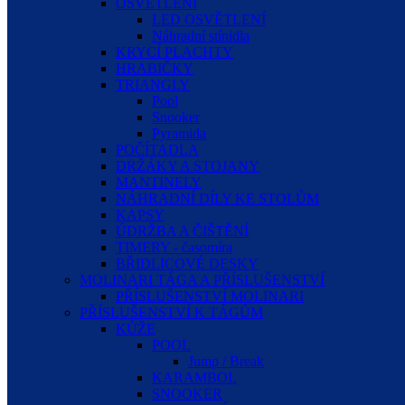
OSVĚTLENÍ
LED OSVĚTLENÍ
Náhradní stínidla
KRYCÍ PLACHTY
HRABIČKY
TRIANGLY
Pool
Snooker
Pyramida
POČÍTADLA
DRŽÁKY A STOJANY
MANTINELY
NÁHRADNÍ DÍLY KE STOLŮM
KAPSY
ÚDRŽBA A ČIŠTĚNÍ
TIMERY - časomíra
BŘIDLICOVÉ DESKY
MOLINARI TÁGA A PŘÍSLUŠENSTVÍ
PŘÍSLUŠENSTVÍ MOLINARI
PŘÍSLUŠENSTVÍ K TÁGŮM
KŮŽE
POOL
Jump / Break
KARAMBOL
SNOOKER