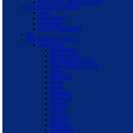
NÁSTAVCE - PRODLOUŽENÍ
KULEČNÍKOVÁ SUKNA
POOL
KARAMBOL
SNOOKER
RUSKÁ PYRAMIDA
IBS
KULEČNÍKOVÁ TÁGA
POOL TÁGA
PROFI POOL
HOBBY POOL
JEDNODÍLNÁ POOL
JUMP A BREAK TÁGA
Action
ARTEMIS
BEAR
BillKit
BOMBER
BUFFALO
CASINO
CLASH
CUETEC
DEMON
DRAKAN
DUFFERIN