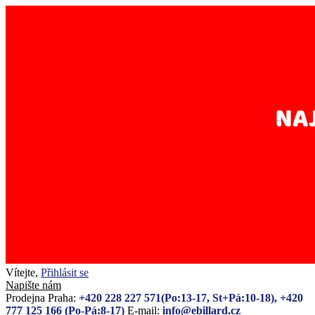
Vítejte,
Přihlásit se
Napište nám
Prodejna Praha:
+420 228 227 571(Po:13-17, St+Pá:10-18), +420
777 125 166 (Po-Pá:8-17)
E-mail:
info@ebillard.cz