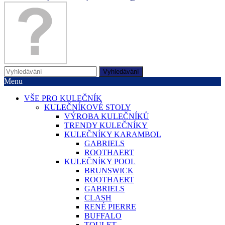
Vyhledávání
Menu
VŠE PRO KULEČNÍK
KULEČNÍKOVÉ STOLY
VÝROBA KULEČNÍKŮ
TRENDY KULEČNÍKY
KULEČNÍKY KARAMBOL
GABRIELS
ROOTHAERT
KULEČNÍKY POOL
BRUNSWICK
ROOTHAERT
GABRIELS
CLASH
RENÉ PIERRE
BUFFALO
TOULET