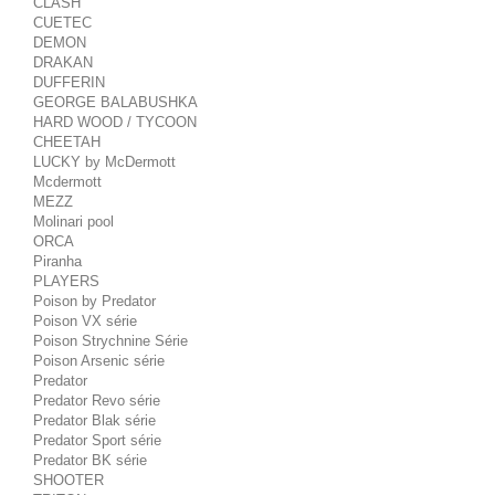
CLASH
CUETEC
DEMON
DRAKAN
DUFFERIN
GEORGE BALABUSHKA
HARD WOOD / TYCOON
CHEETAH
LUCKY by McDermott
Mcdermott
MEZZ
Molinari pool
ORCA
Piranha
PLAYERS
Poison by Predator
Poison VX série
Poison Strychnine Série
Poison Arsenic série
Predator
Predator Revo série
Predator Blak série
Predator Sport série
Predator BK série
SHOOTER