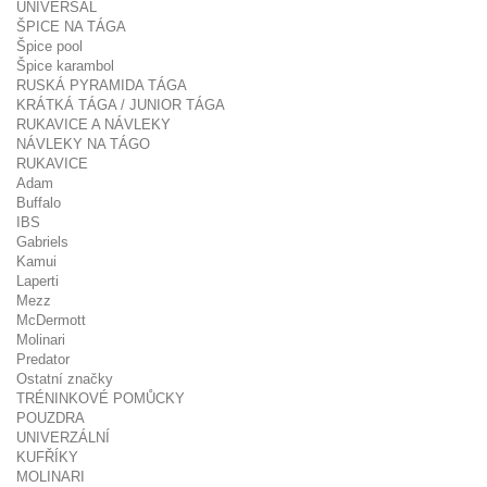
UNIVERSAL
ŠPICE NA TÁGA
Špice pool
Špice karambol
RUSKÁ PYRAMIDA TÁGA
KRÁTKÁ TÁGA / JUNIOR TÁGA
RUKAVICE A NÁVLEKY
NÁVLEKY NA TÁGO
RUKAVICE
Adam
Buffalo
IBS
Gabriels
Kamui
Laperti
Mezz
McDermott
Molinari
Predator
Ostatní značky
TRÉNINKOVÉ POMŮCKY
POUZDRA
UNIVERZÁLNÍ
KUFŘÍKY
MOLINARI