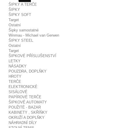
ŠIPKY A TERČE
ŠIPKY
ŠIPKY SOFT
Target
Ostatní
Šipky samostatné
Winmau - Michael van Gerwen
ŠIPKY STEEL
Ostatní
Target
ŠIPKOVÉ PŘÍSLUŠENSTVÍ
LETKY
NÁSADKY
POUZDRA, DOPLŇKY
HROTY
TERČE
ELEKTRONICKÉ
SISÁLOVÉ
PAPÍROVÉ TERČE
ŠIPKOVÉ AUTOMATY
POUŽITÉ - BAZAR
KABINETY , SKŘÍŇKY
OKRUŽÍ A DOPLŇKY
NÁHRADNÍ DÍLY
STOLNÍ TENIS