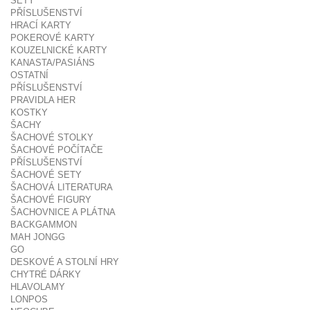
SETY
PŘÍSLUŠENSTVÍ
HRACÍ KARTY
POKEROVÉ KARTY
KOUZELNICKÉ KARTY
KANASTA/PASIÁNS
OSTATNÍ
PŘÍSLUŠENSTVÍ
PRAVIDLA HER
KOSTKY
ŠACHY
ŠACHOVÉ STOLKY
ŠACHOVÉ POČÍTAČE
PŘÍSLUŠENSTVÍ
ŠACHOVÉ SETY
ŠACHOVÁ LITERATURA
ŠACHOVÉ FIGURY
ŠACHOVNICE A PLÁTNA
BACKGAMMON
MAH JONGG
GO
DESKOVÉ A STOLNÍ HRY
CHYTRÉ DÁRKY
HLAVOLAMY
LONPOS