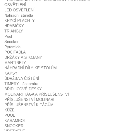
OSVĚTLENÍ
LED OSVĚTLENÍ
Náhradní stínidla
KRYCÍ PLACHTY
HRABIČKY
TRIANGLY
Pool
Snooker
Pyramida
POČÍTADLA
DRŽÁKY A STOJANY
MANTINELY
NÁHRADNÍ DÍLY KE STOLŮM
KAPSY
ÚDRŽBA A ČIŠTĚNÍ
TIMERY - časomíra
BŘIDLICOVÉ DESKY
MOLINARI TÁGA A PŘÍSLUŠENSTVÍ
PŘÍSLUŠENSTVÍ MOLINARI
PŘÍSLUŠENSTVÍ K TÁGŮM
KŮŽE
POOL
KARAMBOL
SNOOKER