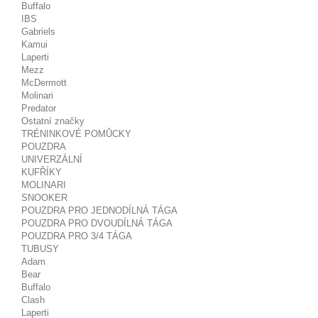
Buffalo
IBS
Gabriels
Kamui
Laperti
Mezz
McDermott
Molinari
Predator
Ostatní značky
TRÉNINKOVÉ POMŮCKY
POUZDRA
UNIVERZÁLNÍ
KUFŘÍKY
MOLINARI
SNOOKER
POUZDRA PRO JEDNODÍLNÁ TÁGA
POUZDRA PRO DVOUDÍLNÁ TÁGA
POUZDRA PRO 3/4 TÁGA
TUBUSY
Adam
Bear
Buffalo
Clash
Laperti