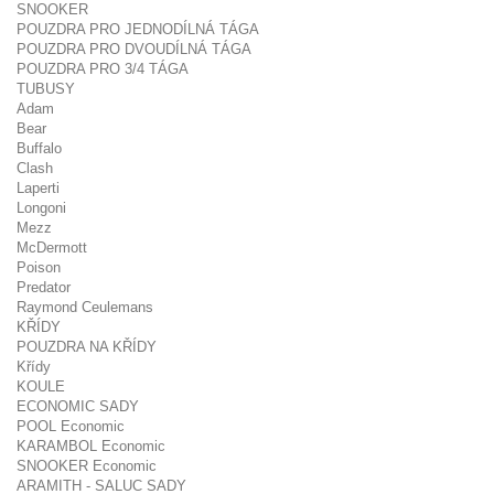
SNOOKER
POUZDRA PRO JEDNODÍLNÁ TÁGA
POUZDRA PRO DVOUDÍLNÁ TÁGA
POUZDRA PRO 3/4 TÁGA
TUBUSY
Adam
Bear
Buffalo
Clash
Laperti
Longoni
Mezz
McDermott
Poison
Predator
Raymond Ceulemans
KŘÍDY
POUZDRA NA KŘÍDY
Křídy
KOULE
ECONOMIC SADY
POOL Economic
KARAMBOL Economic
SNOOKER Economic
ARAMITH - SALUC SADY