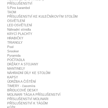
PŘÍSLUŠENSTVÍ
5-Pins karambol
TAOM
PŘÍSLUŠENSTVÍ KE KULEČNÍKOVÝM STOLŮM
OSVĚTLENÍ
LED OSVĚTLENÍ
Náhradní stínidla
KRYCÍ PLACHTY
HRABIČKY
TRIANGLY
Pool
Snooker
Pyramida
POČÍTADLA
DRŽÁKY A STOJANY
MANTINELY
NÁHRADNÍ DÍLY KE STOLŮM
KAPSY
ÚDRŽBA A ČIŠTĚNÍ
TIMERY - časomíra
BŘIDLICOVÉ DESKY
MOLINARI TÁGA A PŘÍSLUŠENSTVÍ
PŘÍSLUŠENSTVÍ MOLINARI
PŘÍSLUŠENSTVÍ K TÁGŮM
KŮŽE