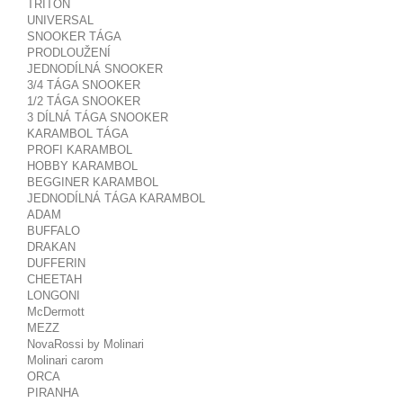
TRITON
UNIVERSAL
SNOOKER TÁGA
PRODLOUŽENÍ
JEDNODÍLNÁ SNOOKER
3/4 TÁGA SNOOKER
1/2 TÁGA SNOOKER
3 DÍLNÁ TÁGA SNOOKER
KARAMBOL TÁGA
PROFI KARAMBOL
HOBBY KARAMBOL
BEGGINER KARAMBOL
JEDNODÍLNÁ TÁGA KARAMBOL
ADAM
BUFFALO
DRAKAN
DUFFERIN
CHEETAH
LONGONI
McDermott
MEZZ
NovaRossi by Molinari
Molinari carom
ORCA
PIRANHA