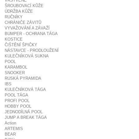
VRSTVENÉ
ŠROUBOVACÍ KŮŽE
ÚDRŽBA KŮŽE
RUČNÍKY
CHRÁNIČE ZÁVITŮ
VYVAŽOVÁNÍ A ZÁVAŽÍ
BUMPER - OCHRANA TÁGA
KOSTICE
ČIŠTĚNÍ ŠPIČKY
NÁSTAVCE - PRODLOUŽENÍ
KULEČNÍKOVÁ SUKNA
POOL
KARAMBOL
SNOOKER
RUSKÁ PYRAMIDA
IBS
KULEČNÍKOVÁ TÁGA
POOL TÁGA
PROFI POOL
HOBBY POOL
JEDNODÍLNÁ POOL
JUMP A BREAK TÁGA
Action
ARTEMIS
BEAR