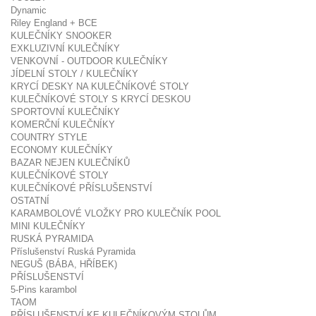
Dynamic
Riley England + BCE
KULEČNÍKY SNOOKER
EXKLUZIVNÍ KULEČNÍKY
VENKOVNÍ - OUTDOOR KULEČNÍKY
JÍDELNÍ STOLY / KULEČNÍKY
KRYCÍ DESKY NA KULEČNÍKOVÉ STOLY
KULEČNÍKOVÉ STOLY S KRYCÍ DESKOU
SPORTOVNÍ KULEČNÍKY
KOMERČNÍ KULEČNÍKY
COUNTRY STYLE
ECONOMY KULEČNÍKY
BAZAR NEJEN KULEČNÍKŮ
KULEČNÍKOVÉ STOLY
KULEČNÍKOVÉ PŘÍSLUŠENSTVÍ
OSTATNÍ
KARAMBOLOVÉ VLOŽKY PRO KULEČNÍK POOL
MINI KULEČNÍKY
RUSKÁ PYRAMIDA
Příslušenství Ruská Pyramida
NEGUŠ (BÁBA, HŘÍBEK)
PŘÍSLUŠENSTVÍ
5-Pins karambol
TAOM
PŘÍSLUŠENSTVÍ KE KULEČNÍKOVÝM STOLŮM