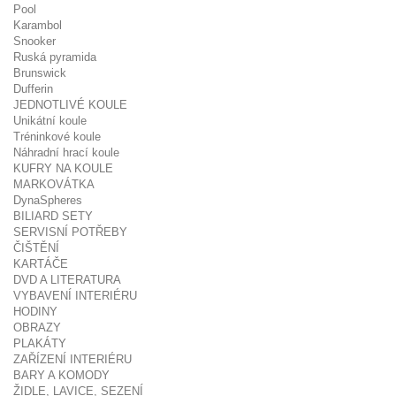
Pool
Karambol
Snooker
Ruská pyramida
Brunswick
Dufferin
JEDNOTLIVÉ KOULE
Unikátní koule
Tréninkové koule
Náhradní hrací koule
KUFRY NA KOULE
MARKOVÁTKA
DynaSpheres
BILIARD SETY
SERVISNÍ POTŘEBY
ČIŠTĚNÍ
KARTÁČE
DVD A LITERATURA
VYBAVENÍ INTERIÉRU
HODINY
OBRAZY
PLAKÁTY
ZAŘÍZENÍ INTERIÉRU
BARY A KOMODY
ŽIDLE, LAVICE, SEZENÍ