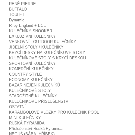
RENÉ PIERRE
BUFFALO
TOULET
Dynamic
Riley England + BCE
KULEČNÍKY SNOOKER
EXKLUZIVNÍ KULEČNÍKY
VENKOVNÍ - OUTDOOR KULEČNÍKY
JÍDELNÍ STOLY / KULEČNÍKY
KRYCÍ DESKY NA KULEČNÍKOVÉ STOLY
KULEČNÍKOVÉ STOLY S KRYCÍ DESKOU
SPORTOVNÍ KULEČNÍKY
KOMERČNÍ KULEČNÍKY
COUNTRY STYLE
ECONOMY KULEČNÍKY
BAZAR NEJEN KULEČNÍKŮ
KULEČNÍKOVÉ STOLY
STAROŽITNÉ KULEČNÍKY
KULEČNÍKOVÉ PŘÍSLUŠENSTVÍ
OSTATNÍ
KARAMBOLOVÉ VLOŽKY PRO KULEČNÍK POOL
MINI KULEČNÍKY
RUSKÁ PYRAMIDA
Příslušenství Ruská Pyramida
NEGUŠ (BÁBA, HŘÍBEK)