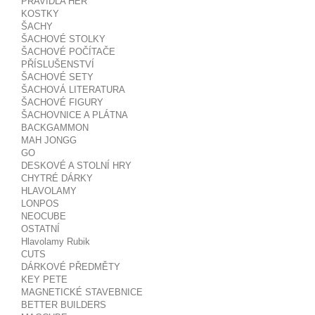
PRAVIDLA HER
KOSTKY
ŠACHY
ŠACHOVÉ STOLKY
ŠACHOVÉ POČÍTAČE
PŘÍSLUŠENSTVÍ
ŠACHOVÉ SETY
ŠACHOVÁ LITERATURA
ŠACHOVÉ FIGURY
ŠACHOVNICE A PLÁTNA
BACKGAMMON
MAH JONGG
GO
DESKOVÉ A STOLNÍ HRY
CHYTRÉ DÁRKY
HLAVOLAMY
LONPOS
NEOCUBE
OSTATNÍ
Hlavolamy Rubik
CUTS
DÁRKOVÉ PŘEDMĚTY
KEY PETE
MAGNETICKÉ STAVEBNICE
BETTER BUILDERS