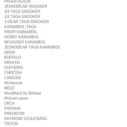
PRODLOUŽENÍ
JEDNODÍLNÁ SNOOKER
3/4 TÁGA SNOOKER
1/2 TÁGA SNOOKER
3 DÍLNÁ TÁGA SNOOKER
KARAMBOL TÁGA
PROFI KARAMBOL
HOBBY KARAMBOL
BEGGINER KARAMBOL
JEDNODÍLNÁ TÁGA KARAMBOL
ADAM
BUFFALO
DRAKAN
DUFFERIN
CHEETAH
LONGONI
McDermott
MEZZ
NovaRossi by Molinari
Molinari carom
ORCA
PIRANHA
PREDATOR
RAYMOND CEULEMANS
TRITON