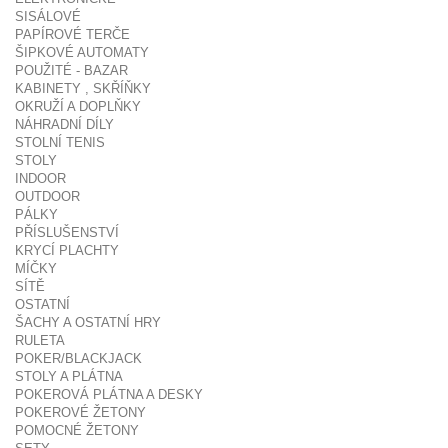
SISÁLOVÉ
PAPÍROVÉ TERČE
ŠIPKOVÉ AUTOMATY
POUŽITÉ - BAZAR
KABINETY , SKŘÍŇKY
OKRUŽÍ A DOPLŇKY
NÁHRADNÍ DÍLY
STOLNÍ TENIS
STOLY
INDOOR
OUTDOOR
PÁLKY
PŘÍSLUŠENSTVÍ
KRYCÍ PLACHTY
MÍČKY
SÍTĚ
OSTATNÍ
ŠACHY A OSTATNÍ HRY
RULETA
POKER/BLACKJACK
STOLY A PLÁTNA
POKEROVÁ PLÁTNA A DESKY
POKEROVÉ ŽETONY
POMOCNÉ ŽETONY