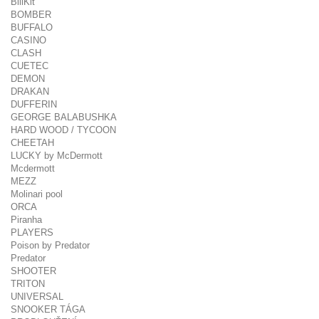
BillKit
BOMBER
BUFFALO
CASINO
CLASH
CUETEC
DEMON
DRAKAN
DUFFERIN
GEORGE BALABUSHKA
HARD WOOD / TYCOON
CHEETAH
LUCKY by McDermott
Mcdermott
MEZZ
Molinari pool
ORCA
Piranha
PLAYERS
Poison by Predator
Predator
SHOOTER
TRITON
UNIVERSAL
SNOOKER TÁGA