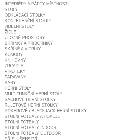
INTERIÉRY A PÁRTY MÍSTNOSTI
STOLY
ODKLÁDACÍ STOLKY
KONFERENČNÍ STOLKY
JÍDELNÍ STOLY
ŽIDLE
ÚLOŽNÉ PROSTORY
SKŘÍŇKY A PŘÍBORNÍKY
SKŘÍNĚ A VITRÍNY
KOMODY
KNIHOVNY
ZRCADLA
VINOTÉKY
PARAVANY
BARY
HERNÍ STOLY
MULTIFUNKČNÍ HERNÍ STOLY
ŠACHOVÉ HERNÍ STOLKY
RULETOVÉ HERNÍ STOLKY
POKEROVÉ / BLACKJACK HERNÍ STOLKY
STOLNÍ FOTBALY A HOKEJE
STOLNÍ FOTBALY
STOLNÍ FOTBALY INDOOR
STOLNÍ FOTBALY OUTDOOR
PŘÍSLUŠENSTVÍ