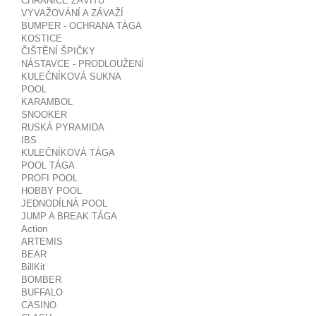
CHRÁNIČE ZÁVITŮ
VYVAŽOVÁNÍ A ZÁVAŽÍ
BUMPER - OCHRANA TÁGA
KOSTICE
ČIŠTĚNÍ ŠPIČKY
NÁSTAVCE - PRODLOUŽENÍ
KULEČNÍKOVÁ SUKNA
POOL
KARAMBOL
SNOOKER
RUSKÁ PYRAMIDA
IBS
KULEČNÍKOVÁ TÁGA
POOL TÁGA
PROFI POOL
HOBBY POOL
JEDNODÍLNÁ POOL
JUMP A BREAK TÁGA
Action
ARTEMIS
BEAR
BillKit
BOMBER
BUFFALO
CASINO