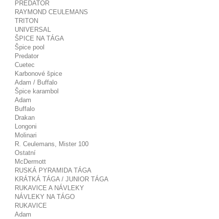
PREDATOR
RAYMOND CEULEMANS
TRITON
UNIVERSAL
ŠPICE NA TÁGA
Špice pool
Predator
Cuetec
Karbonové špice
Adam / Buffalo
Špice karambol
Adam
Buffalo
Drakan
Longoni
Molinari
R. Ceulemans, Mister 100
Ostatní
McDermott
RUSKÁ PYRAMIDA TÁGA
KRÁTKÁ TÁGA / JUNIOR TÁGA
RUKAVICE A NÁVLEKY
NÁVLEKY NA TÁGO
RUKAVICE
Adam