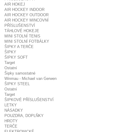
AIR HOKEJ
AIR HOCKEY INDOOR
AIR HOCKEY OUTDOOR
AIR HOCKEY MINCOVNÍ
PŘÍSLUŠENSTVÍ
TÁHLOVÉ HOKEJE
MINI STOLNÍ TENIS
MINI STOLNÍ FOTBÁLKY
ŠIPKY A TERČE
ŠIPKY
ŠIPKY SOFT
Target
Ostatní
Šipky samostatné
Winmau - Michael van Gerwen
ŠIPKY STEEL
Ostatní
Target
ŠIPKOVÉ PŘÍSLUŠENSTVÍ
LETKY
NÁSADKY
POUZDRA, DOPLŇKY
HROTY
TERČE
ELEKTRONICKÉ