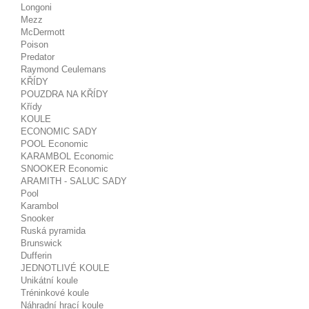
Longoni
Mezz
McDermott
Poison
Predator
Raymond Ceulemans
KŘÍDY
POUZDRA NA KŘÍDY
Křídy
KOULE
ECONOMIC SADY
POOL Economic
KARAMBOL Economic
SNOOKER Economic
ARAMITH - SALUC SADY
Pool
Karambol
Snooker
Ruská pyramida
Brunswick
Dufferin
JEDNOTLIVÉ KOULE
Unikátní koule
Tréninkové koule
Náhradní hrací koule