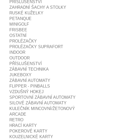
PŘÍSLUŠENSTVÍ
ZAHRADNÍ ŠACHY A STOLKY
RUSKÉ KUŽELKY
PETANQUE
MINIGOLF
FRISBEE
OSTATNÍ
PROLÉZAČKY
PROLÉZAČKY SUPRAFORT
INDOOR
OUTDOOR
PŘÍSLUŠENSTVÍ
ZÁBAVNÍ TECHNIKA
JUKEBOXY
ZÁBAVNÍ AUTOMATY
FLIPPER - PINBALLS
VZDUŠNÝ HOKEJ
SPORTOVNÍ ZÁBAVNÍ AUTOMATY
SILOVÉ ZÁBAVNÍ AUTOMATY
KULEČNÍK MINCOVNÍ/ŽETONOVÝ
ARCADE
RETRO
HRACÍ KARTY
POKEROVÉ KARTY
KOUZELNICKÉ KARTY