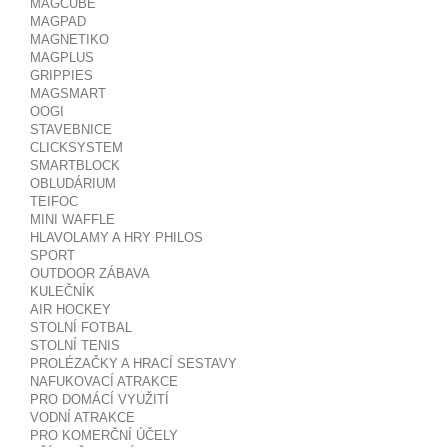
MAGCUBE
MAGPAD
MAGNETIKO
MAGPLUS
GRIPPIES
MAGSMART
OOGI
STAVEBNICE
CLICKSYSTEM
SMARTBLOCK
OBLUDÁRIUM
TEIFOC
MINI WAFFLE
HLAVOLAMY A HRY PHILOS
SPORT
OUTDOOR ZÁBAVA
KULEČNÍK
AIR HOCKEY
STOLNÍ FOTBAL
STOLNÍ TENIS
PROLÉZAČKY A HRACÍ SESTAVY
NAFUKOVACÍ ATRAKCE
PRO DOMÁCÍ VYUŽITÍ
VODNÍ ATRAKCE
PRO KOMERČNÍ ÚČELY