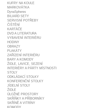
KUFRY NA KOULE
MARKOVÁTKA
DynaSpheres
BILIARD SETY
SERVISNÍ POTŘEBY
ČIŠTĚNÍ
KARTÁČE
DVD A LITERATURA
VYBAVENÍ INTERIÉRU
HODINY
OBRAZY
PLAKÁTY
ZAŘÍZENÍ INTERIÉRU
BARY A KOMODY
ŽIDLE, LAVICE, SEZENÍ
INTERIÉRY A PÁRTY MÍSTNOSTI
STOLY
ODKLÁDACÍ STOLKY
KONFERENČNÍ STOLKY
JÍDELNÍ STOLY
ŽIDLE
ÚLOŽNÉ PROSTORY
SKŘÍŇKY A PŘÍBORNÍKY
SKŘÍNĚ A VITRÍNY
KOMODY