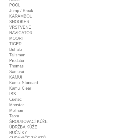
POOL
Jump / Break
KARAMBOL
SNOOKER
VRSTVENÉ
NAVIGATOR
MOORI
TIGER
Buffalo
Talisman
Predator
Thomas
Samurai
KAMUI
Kamui Standard
Kamui Clear
IBS
Cuetec
Monstar
Molinari
Taom
ŠROUBOVACÍ KŮŽE
ÚDRŽBA KŮŽE
RUČNÍKY