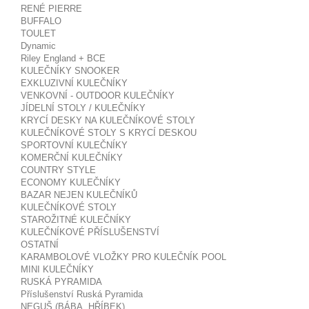
RENÉ PIERRE
BUFFALO
TOULET
Dynamic
Riley England + BCE
KULEČNÍKY SNOOKER
EXKLUZIVNÍ KULEČNÍKY
VENKOVNÍ - OUTDOOR KULEČNÍKY
JÍDELNÍ STOLY / KULEČNÍKY
KRYCÍ DESKY NA KULEČNÍKOVÉ STOLY
KULEČNÍKOVÉ STOLY S KRYCÍ DESKOU
SPORTOVNÍ KULEČNÍKY
KOMERČNÍ KULEČNÍKY
COUNTRY STYLE
ECONOMY KULEČNÍKY
BAZAR NEJEN KULEČNÍKŮ
KULEČNÍKOVÉ STOLY
STAROŽITNÉ KULEČNÍKY
KULEČNÍKOVÉ PŘÍSLUŠENSTVÍ
OSTATNÍ
KARAMBOLOVÉ VLOŽKY PRO KULEČNÍK POOL
MINI KULEČNÍKY
RUSKÁ PYRAMIDA
Tento web používá k poskytování služeb,
Příslušenství Ruská Pyramida
personalizaci reklam a analýze návštěvnosti
NEGUŠ (BÁBA, HŘÍBEK)