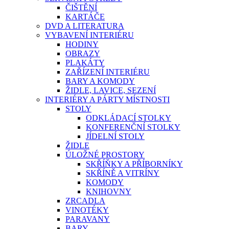
ČIŠTĚNÍ
KARTÁČE
DVD A LITERATURA
VYBAVENÍ INTERIÉRU
HODINY
OBRAZY
PLAKÁTY
ZAŘÍZENÍ INTERIÉRU
BARY A KOMODY
ŽIDLE, LAVICE, SEZENÍ
INTERIÉRY A PÁRTY MÍSTNOSTI
STOLY
ODKLÁDACÍ STOLKY
KONFERENČNÍ STOLKY
JÍDELNÍ STOLY
ŽIDLE
ÚLOŽNÉ PROSTORY
SKŘÍŇKY A PŘÍBORNÍKY
SKŘÍNĚ A VITRÍNY
KOMODY
KNIHOVNY
ZRCADLA
VINOTÉKY
PARAVANY
BARY