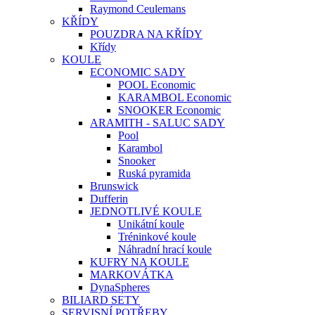
Raymond Ceulemans
KŘÍDY
POUZDRA NA KŘÍDY
Křídy
KOULE
ECONOMIC SADY
POOL Economic
KARAMBOL Economic
SNOOKER Economic
ARAMITH - SALUC SADY
Pool
Karambol
Snooker
Ruská pyramida
Brunswick
Dufferin
JEDNOTLIVÉ KOULE
Unikátní koule
Tréninkové koule
Náhradní hrací koule
KUFRY NA KOULE
MARKOVÁTKA
DynaSpheres
BILIARD SETY
SERVISNÍ POTŘEBY