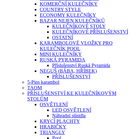
KOMERČNÍ KULEČNÍKY
COUNTRY STYLE
ECONOMY KULEČNÍKY
BAZAR NEJEN KULEČNÍKŮ
KULEČNÍKOVÉ STOLY
KULEČNÍKOVÉ PŘÍSLUŠENSTVÍ
OSTATNÍ
KARAMBOLOVÉ VLOŽKY PRO
KULEČNÍK POOL
MINI KULEČNÍKY
RUSKÁ PYRAMIDA
Příslušenství Ruská Pyramida
NEGUŠ (BÁBA, HŘÍBEK)
PŘÍSLUŠENSTVÍ
5-Pins karambol
TAOM
PŘÍSLUŠENSTVÍ KE KULEČNÍKOVÝM
STOLŮM
OSVĚTLENÍ
LED OSVĚTLENÍ
Náhradní stínidla
KRYCÍ PLACHTY
HRABIČKY
TRIANGLY
Pool