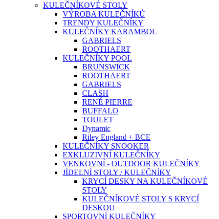
KULEČNÍKOVÉ STOLY
VÝROBA KULEČNÍKŮ
TRENDY KULEČNÍKY
KULEČNÍKY KARAMBOL
GABRIELS
ROOTHAERT
KULEČNÍKY POOL
BRUNSWICK
ROOTHAERT
GABRIELS
CLASH
RENÉ PIERRE
BUFFALO
TOULET
Dynamic
Riley England + BCE
KULEČNÍKY SNOOKER
EXKLUZIVNÍ KULEČNÍKY
VENKOVNÍ - OUTDOOR KULEČNÍKY
JÍDELNÍ STOLY / KULEČNÍKY
KRYCÍ DESKY NA KULEČNÍKOVÉ
STOLY
KULEČNÍKOVÉ STOLY S KRYCÍ
DESKOU
SPORTOVNÍ KULEČNÍKY