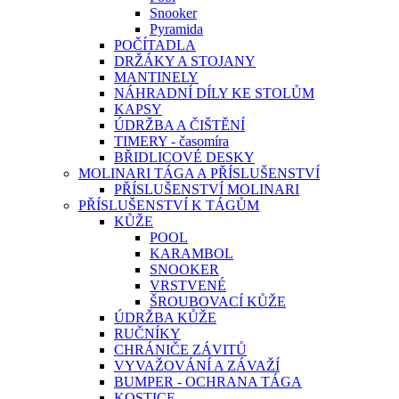
Snooker
Pyramida
POČÍTADLA
DRŽÁKY A STOJANY
MANTINELY
NÁHRADNÍ DÍLY KE STOLŮM
KAPSY
ÚDRŽBA A ČIŠTĚNÍ
TIMERY - časomíra
BŘIDLICOVÉ DESKY
MOLINARI TÁGA A PŘÍSLUŠENSTVÍ
PŘÍSLUŠENSTVÍ MOLINARI
PŘÍSLUŠENSTVÍ K TÁGŮM
KŮŽE
POOL
KARAMBOL
SNOOKER
VRSTVENÉ
ŠROUBOVACÍ KŮŽE
ÚDRŽBA KŮŽE
RUČNÍKY
CHRÁNIČE ZÁVITŮ
VYVAŽOVÁNÍ A ZÁVAŽÍ
BUMPER - OCHRANA TÁGA
KOSTICE