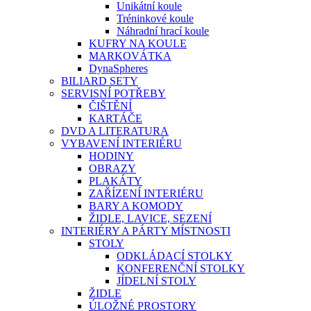
Unikátní koule
Tréninkové koule
Náhradní hrací koule
KUFRY NA KOULE
MARKOVÁTKA
DynaSpheres
BILIARD SETY
SERVISNÍ POTŘEBY
ČIŠTĚNÍ
KARTÁČE
DVD A LITERATURA
VYBAVENÍ INTERIÉRU
HODINY
OBRAZY
PLAKÁTY
ZAŘÍZENÍ INTERIÉRU
BARY A KOMODY
ŽIDLE, LAVICE, SEZENÍ
INTERIÉRY A PÁRTY MÍSTNOSTI
STOLY
ODKLÁDACÍ STOLKY
KONFERENČNÍ STOLKY
JÍDELNÍ STOLY
ŽIDLE
ÚLOŽNÉ PROSTORY