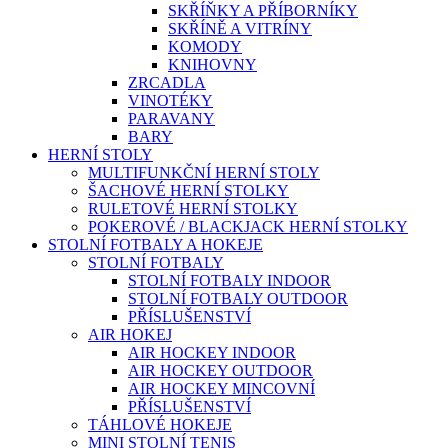
SKŘÍŇKY A PŘÍBORNÍKY
SKŘÍNĚ A VITRÍNY
KOMODY
KNIHOVNY
ZRCADLA
VINOTÉKY
PARAVANY
BARY
HERNÍ STOLY
MULTIFUNKČNÍ HERNÍ STOLY
ŠACHOVÉ HERNÍ STOLKY
RULETOVÉ HERNÍ STOLKY
POKEROVÉ / BLACKJACK HERNÍ STOLKY
STOLNÍ FOTBALY A HOKEJE
STOLNÍ FOTBALY
STOLNÍ FOTBALY INDOOR
STOLNÍ FOTBALY OUTDOOR
PŘÍSLUŠENSTVÍ
AIR HOKEJ
AIR HOCKEY INDOOR
AIR HOCKEY OUTDOOR
AIR HOCKEY MINCOVNÍ
PŘÍSLUŠENSTVÍ
TÁHLOVÉ HOKEJE
MINI STOLNÍ TENIS