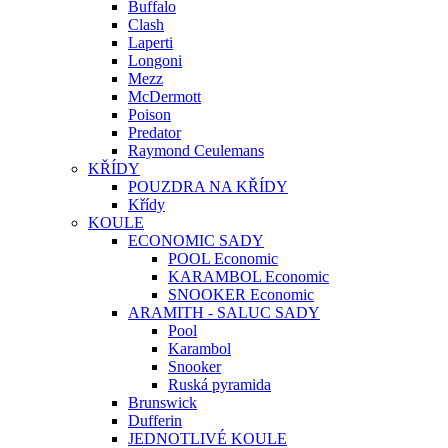
Buffalo
Clash
Laperti
Longoni
Mezz
McDermott
Poison
Predator
Raymond Ceulemans
KŘÍDY
POUZDRA NA KŘÍDY
Křídy
KOULE
ECONOMIC SADY
POOL Economic
KARAMBOL Economic
SNOOKER Economic
ARAMITH - SALUC SADY
Pool
Karambol
Snooker
Ruská pyramida
Brunswick
Dufferin
JEDNOTLIVÉ KOULE