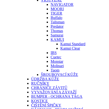
VRSTVENÉ
NAVIGATOR
MOORI
TIGER
Buffalo
Talisman
Predator
Thomas
Samurai
KAMUI
Kamui Standard
Kamui Clear
IBS
Cuetec
Monstar
Molinari
Taom
ŠROUBOVACÍ KŮŽE
ÚDRŽBA KŮŽE
RUČNÍKY
CHRÁNIČE ZÁVITŮ
VYVAŽOVÁNÍ A ZÁVAŽÍ
BUMPER - OCHRANA TÁGA
KOSTICE
ČIŠTĚNÍ ŠPIČKY