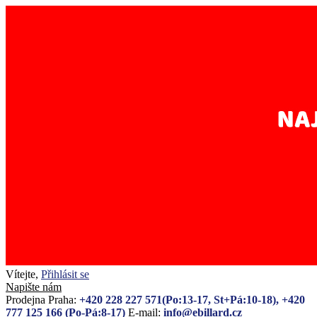
Vítejte,
Přihlásit se
Napište nám
Prodejna Praha:
+420 228 227 571(Po:13-17, St+Pá:10-18), +420
777 125 166 (Po-Pá:8-17)
E-mail:
info@ebillard.cz