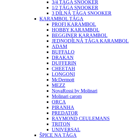
3/4 TÁGA SNOOKER
1/2 TÁGA SNOOKER
3 DÍLNÁ TÁGA SNOOKER
KARAMBOL TÁGA
PROFI KARAMBOL
HOBBY KARAMBOL
BEGGINER KARAMBOL
JEDNODÍLNÁ TÁGA KARAMBOL
ADAM
BUFFALO
DRAKAN
DUFFERIN
CHEETAH
LONGONI
McDermott
MEZZ
NovaRossi by Molinari
Molinari carom
ORCA
PIRANHA
PREDATOR
RAYMOND CEULEMANS
TRITON
UNIVERSAL
ŠPICE NA TÁGA