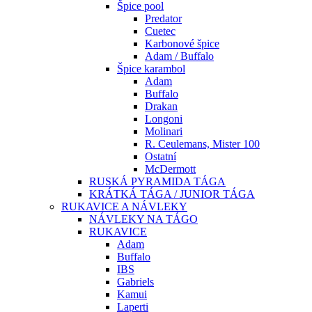
Špice pool
Predator
Cuetec
Karbonové špice
Adam / Buffalo
Špice karambol
Adam
Buffalo
Drakan
Longoni
Molinari
R. Ceulemans, Mister 100
Ostatní
McDermott
RUSKÁ PYRAMIDA TÁGA
KRÁTKÁ TÁGA / JUNIOR TÁGA
RUKAVICE A NÁVLEKY
NÁVLEKY NA TÁGO
RUKAVICE
Adam
Buffalo
IBS
Gabriels
Kamui
Laperti