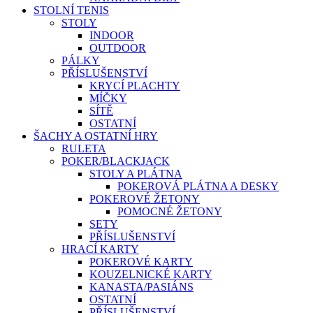
STOLNÍ TENIS
STOLY
INDOOR
OUTDOOR
PÁLKY
PŘÍSLUŠENSTVÍ
KRYCÍ PLACHTY
MÍČKY
SÍTĚ
OSTATNÍ
ŠACHY A OSTATNÍ HRY
RULETA
POKER/BLACKJACK
STOLY A PLÁTNA
POKEROVÁ PLÁTNA A DESKY
POKEROVÉ ŽETONY
POMOCNÉ ŽETONY
SETY
PŘÍSLUŠENSTVÍ
HRACÍ KARTY
POKEROVÉ KARTY
KOUZELNICKÉ KARTY
KANASTA/PASIÁNS
OSTATNÍ
PŘÍSLUŠENSTVÍ