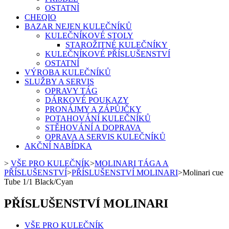
OSTATNÍ
CHEQIO
BAZAR NEJEN KULEČNÍKŮ
KULEČNÍKOVÉ STOLY
STAROŽITNÉ KULEČNÍKY
KULEČNÍKOVÉ PŘÍSLUŠENSTVÍ
OSTATNÍ
VÝROBA KULEČNÍKŮ
SLUŽBY A SERVIS
OPRAVY TÁG
DÁRKOVÉ POUKAZY
PRONÁJMY A ZÁPŮJČKY
POTAHOVÁNÍ KULEČNÍKŮ
STĚHOVÁNÍ A DOPRAVA
OPRAVA A SERVIS KULEČNÍKŮ
AKČNÍ NABÍDKA
>
VŠE PRO KULEČNÍK
>
MOLINARI TÁGA A
PŘÍSLUŠENSTVÍ
>
PŘÍSLUŠENSTVÍ MOLINARI
>
Molinari cue
Tube 1/1 Black/Cyan
PŘÍSLUŠENSTVÍ MOLINARI
VŠE PRO KULEČNÍK