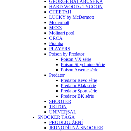
GEORGE BALABUSHKA
HARD WOOD / TYCOON
CHEETAH
LUCKY by McDermott
Mcdermott
MEZZ
Molinari pool
ORCA
Piranha
PLAYERS
Poison by Predator
Poison VX série
Poison Strychnine Série
Poison Arsenic série
Predator
Predator Revo série
Predator Blak série
Predator Sport série
Predator BK série
SHOOTER
TRITON
UNIVERSAL
SNOOKER TÁGA
PRODLOUŽENÍ
JEDNODÍLNÁ SNOOKER