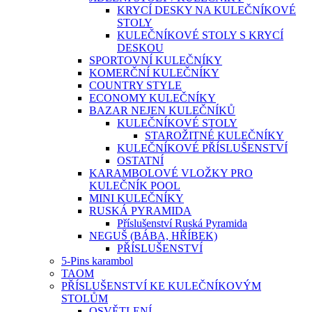
KRYCÍ DESKY NA KULEČNÍKOVÉ
STOLY
KULEČNÍKOVÉ STOLY S KRYCÍ
DESKOU
SPORTOVNÍ KULEČNÍKY
KOMERČNÍ KULEČNÍKY
COUNTRY STYLE
ECONOMY KULEČNÍKY
BAZAR NEJEN KULEČNÍKŮ
KULEČNÍKOVÉ STOLY
STAROŽITNÉ KULEČNÍKY
KULEČNÍKOVÉ PŘÍSLUŠENSTVÍ
OSTATNÍ
KARAMBOLOVÉ VLOŽKY PRO
KULEČNÍK POOL
MINI KULEČNÍKY
RUSKÁ PYRAMIDA
Příslušenství Ruská Pyramida
NEGUŠ (BÁBA, HŘÍBEK)
PŘÍSLUŠENSTVÍ
5-Pins karambol
TAOM
PŘÍSLUŠENSTVÍ KE KULEČNÍKOVÝM
STOLŮM
OSVĚTLENÍ