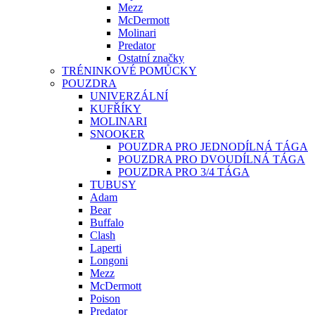
Mezz
McDermott
Molinari
Predator
Ostatní značky
TRÉNINKOVÉ POMŮCKY
POUZDRA
UNIVERZÁLNÍ
KUFŘÍKY
MOLINARI
SNOOKER
POUZDRA PRO JEDNODÍLNÁ TÁGA
POUZDRA PRO DVOUDÍLNÁ TÁGA
POUZDRA PRO 3/4 TÁGA
TUBUSY
Adam
Bear
Buffalo
Clash
Laperti
Longoni
Mezz
McDermott
Poison
Predator