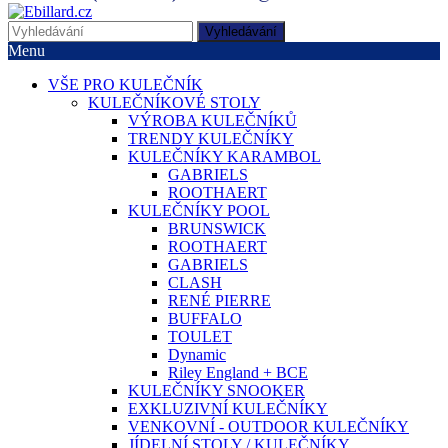
Vyhledávání
Menu
VŠE PRO KULEČNÍK
KULEČNÍKOVÉ STOLY
VÝROBA KULEČNÍKŮ
TRENDY KULEČNÍKY
KULEČNÍKY KARAMBOL
GABRIELS
ROOTHAERT
KULEČNÍKY POOL
BRUNSWICK
ROOTHAERT
GABRIELS
CLASH
RENÉ PIERRE
BUFFALO
TOULET
Dynamic
Riley England + BCE
KULEČNÍKY SNOOKER
EXKLUZIVNÍ KULEČNÍKY
VENKOVNÍ - OUTDOOR KULEČNÍKY
JÍDELNÍ STOLY / KULEČNÍKY