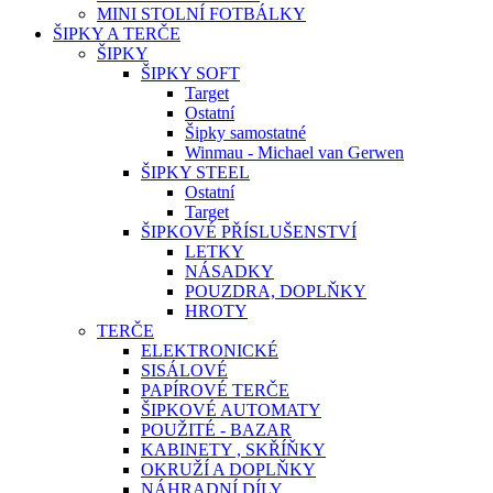
MINI STOLNÍ FOTBÁLKY
ŠIPKY A TERČE
ŠIPKY
ŠIPKY SOFT
Target
Ostatní
Šipky samostatné
Winmau - Michael van Gerwen
ŠIPKY STEEL
Ostatní
Target
ŠIPKOVÉ PŘÍSLUŠENSTVÍ
LETKY
NÁSADKY
POUZDRA, DOPLŇKY
HROTY
TERČE
ELEKTRONICKÉ
SISÁLOVÉ
PAPÍROVÉ TERČE
ŠIPKOVÉ AUTOMATY
POUŽITÉ - BAZAR
KABINETY , SKŘÍŇKY
OKRUŽÍ A DOPLŇKY
NÁHRADNÍ DÍLY