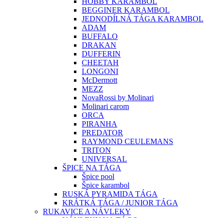
HOBBY KARAMBOL
BEGGINER KARAMBOL
JEDNODÍLNÁ TÁGA KARAMBOL
ADAM
BUFFALO
DRAKAN
DUFFERIN
CHEETAH
LONGONI
McDermott
MEZZ
NovaRossi by Molinari
Molinari carom
ORCA
PIRANHA
PREDATOR
RAYMOND CEULEMANS
TRITON
UNIVERSAL
ŠPICE NA TÁGA
Špice pool
Špice karambol
RUSKÁ PYRAMIDA TÁGA
KRÁTKÁ TÁGA / JUNIOR TÁGA
RUKAVICE A NÁVLEKY