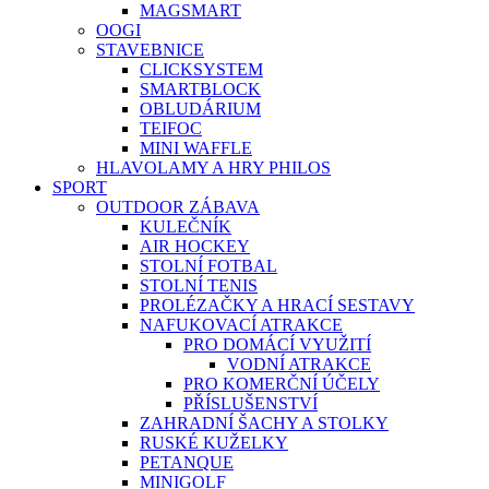
MAGSMART
OOGI
STAVEBNICE
CLICKSYSTEM
SMARTBLOCK
OBLUDÁRIUM
TEIFOC
MINI WAFFLE
HLAVOLAMY A HRY PHILOS
SPORT
OUTDOOR ZÁBAVA
KULEČNÍK
AIR HOCKEY
STOLNÍ FOTBAL
STOLNÍ TENIS
PROLÉZAČKY A HRACÍ SESTAVY
NAFUKOVACÍ ATRAKCE
PRO DOMÁCÍ VYUŽITÍ
VODNÍ ATRAKCE
PRO KOMERČNÍ ÚČELY
PŘÍSLUŠENSTVÍ
ZAHRADNÍ ŠACHY A STOLKY
RUSKÉ KUŽELKY
PETANQUE
MINIGOLF