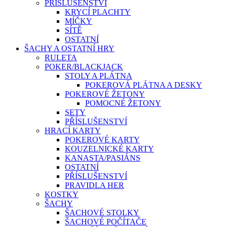
PŘÍSLUŠENSTVÍ
KRYCÍ PLACHTY
MÍČKY
SÍTĚ
OSTATNÍ
ŠACHY A OSTATNÍ HRY
RULETA
POKER/BLACKJACK
STOLY A PLÁTNA
POKEROVÁ PLÁTNA A DESKY
POKEROVÉ ŽETONY
POMOCNÉ ŽETONY
SETY
PŘÍSLUŠENSTVÍ
HRACÍ KARTY
POKEROVÉ KARTY
KOUZELNICKÉ KARTY
KANASTA/PASIÁNS
OSTATNÍ
PŘÍSLUŠENSTVÍ
PRAVIDLA HER
KOSTKY
ŠACHY
ŠACHOVÉ STOLKY
ŠACHOVÉ POČÍTAČE