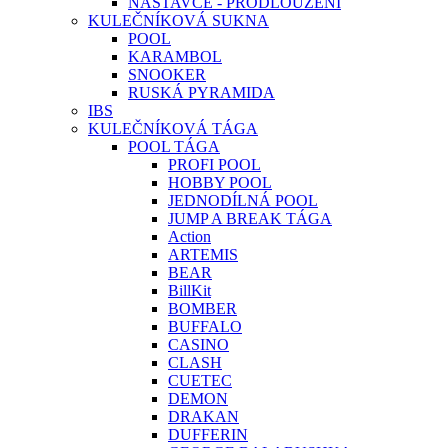
NÁSTAVCE - PRODLOUŽENÍ
KULEČNÍKOVÁ SUKNA
POOL
KARAMBOL
SNOOKER
RUSKÁ PYRAMIDA
IBS
KULEČNÍKOVÁ TÁGA
POOL TÁGA
PROFI POOL
HOBBY POOL
JEDNODÍLNÁ POOL
JUMP A BREAK TÁGA
Action
ARTEMIS
BEAR
BillKit
BOMBER
BUFFALO
CASINO
CLASH
CUETEC
DEMON
DRAKAN
DUFFERIN