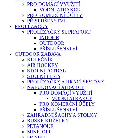
PRO DOMÁCÍ VYUŽITÍ
VODNÍ ATRAKCE
PRO KOMERČNÍ ÚČELY
PŘÍSLUŠENSTVÍ
PROLÉZAČKY
PROLÉZAČKY SUPRAFORT
INDOOR
OUTDOOR
PŘÍSLUŠENSTVÍ
OUTDOOR ZÁBAVA
KULEČNÍK
AIR HOCKEY
STOLNÍ FOTBAL
STOLNÍ TENIS
PROLÉZAČKY A HRACÍ SESTAVY
NAFUKOVACÍ ATRAKCE
PRO DOMÁCÍ VYUŽITÍ
VODNÍ ATRAKCE
PRO KOMERČNÍ ÚČELY
PŘÍSLUŠENSTVÍ
ZAHRADNÍ ŠACHY A STOLKY
RUSKÉ KUŽELKY
PETANQUE
MINIGOLF
FRISBEE