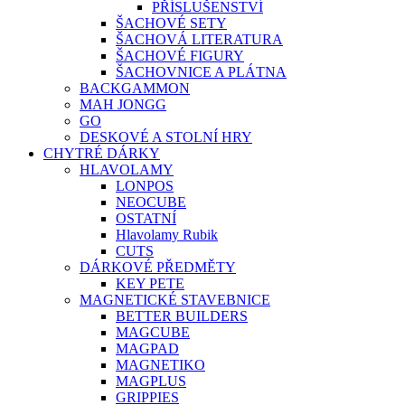
PŘÍSLUŠENSTVÍ
ŠACHOVÉ SETY
ŠACHOVÁ LITERATURA
ŠACHOVÉ FIGURY
ŠACHOVNICE A PLÁTNA
BACKGAMMON
MAH JONGG
GO
DESKOVÉ A STOLNÍ HRY
CHYTRÉ DÁRKY
HLAVOLAMY
LONPOS
NEOCUBE
OSTATNÍ
Hlavolamy Rubik
CUTS
DÁRKOVÉ PŘEDMĚTY
KEY PETE
MAGNETICKÉ STAVEBNICE
BETTER BUILDERS
MAGCUBE
MAGPAD
MAGNETIKO
MAGPLUS
GRIPPIES