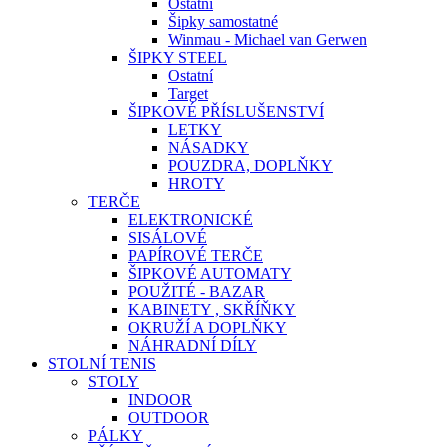
Ostatní
Šipky samostatné
Winmau - Michael van Gerwen
ŠIPKY STEEL
Ostatní
Target
ŠIPKOVÉ PŘÍSLUŠENSTVÍ
LETKY
NÁSADKY
POUZDRA, DOPLŇKY
HROTY
TERČE
ELEKTRONICKÉ
SISÁLOVÉ
PAPÍROVÉ TERČE
ŠIPKOVÉ AUTOMATY
POUŽITÉ - BAZAR
KABINETY , SKŘÍŇKY
OKRUŽÍ A DOPLŇKY
NÁHRADNÍ DÍLY
STOLNÍ TENIS
STOLY
INDOOR
OUTDOOR
PÁLKY