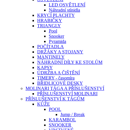
LED OSVĚTLENÍ
Náhradní stínidla
KRYCÍ PLACHTY
HRABIČKY
TRIANGLY
Pool
Snooker
Pyramida
POČÍTADLA
DRŽÁKY A STOJANY
MANTINELY
NÁHRADNÍ DÍLY KE STOLŮM
KAPSY
ÚDRŽBA A ČIŠTĚNÍ
TIMERY - časomíra
BŘIDLICOVÉ DESKY
MOLINARI TÁGA A PŘÍSLUŠENSTVÍ
PŘÍSLUŠENSTVÍ MOLINARI
PŘÍSLUŠENSTVÍ K TÁGŮM
KŮŽE
POOL
Jump / Break
KARAMBOL
SNOOKER