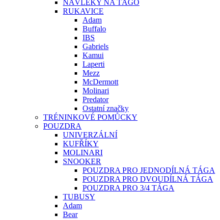
NÁVLEKY NA TÁGO
RUKAVICE
Adam
Buffalo
IBS
Gabriels
Kamui
Laperti
Mezz
McDermott
Molinari
Predator
Ostatní značky
TRÉNINKOVÉ POMŮCKY
POUZDRA
UNIVERZÁLNÍ
KUFŘÍKY
MOLINARI
SNOOKER
POUZDRA PRO JEDNODÍLNÁ TÁGA
POUZDRA PRO DVOUDÍLNÁ TÁGA
POUZDRA PRO 3/4 TÁGA
TUBUSY
Adam
Bear