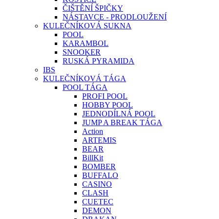
ČIŠTĚNÍ ŠPIČKY
NÁSTAVCE - PRODLOUŽENÍ
KULEČNÍKOVÁ SUKNA
POOL
KARAMBOL
SNOOKER
RUSKÁ PYRAMIDA
IBS
KULEČNÍKOVÁ TÁGA
POOL TÁGA
PROFI POOL
HOBBY POOL
JEDNODÍLNÁ POOL
JUMP A BREAK TÁGA
Action
ARTEMIS
BEAR
BillKit
BOMBER
BUFFALO
CASINO
CLASH
CUETEC
DEMON