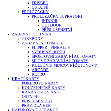
FRISBEE
OSTATNÍ
PROLÉZAČKY
PROLÉZAČKY SUPRAFORT
INDOOR
OUTDOOR
PŘÍSLUŠENSTVÍ
ZÁBAVNÍ TECHNIKA
JUKEBOXY
ZÁBAVNÍ AUTOMATY
FLIPPER - PINBALLS
VZDUŠNÝ HOKEJ
SPORTOVNÍ ZÁBAVNÍ AUTOMATY
SILOVÉ ZÁBAVNÍ AUTOMATY
KULEČNÍK MINCOVNÍ/ŽETONOVÝ
ARCADE
RETRO
HRACÍ KARTY
POKEROVÉ KARTY
KOUZELNICKÉ KARTY
KANASTA/PASIÁNS
OSTATNÍ
PŘÍSLUŠENSTVÍ
PRAVIDLA HER
NAFUKOVACÍ ATRAKCE