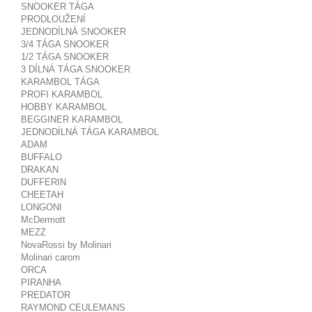
SNOOKER TÁGA
PRODLOUŽENÍ
JEDNODÍLNÁ SNOOKER
3/4 TÁGA SNOOKER
1/2 TÁGA SNOOKER
3 DÍLNÁ TÁGA SNOOKER
KARAMBOL TÁGA
PROFI KARAMBOL
HOBBY KARAMBOL
BEGGINER KARAMBOL
JEDNODÍLNÁ TÁGA KARAMBOL
ADAM
BUFFALO
DRAKAN
DUFFERIN
CHEETAH
LONGONI
McDermott
MEZZ
NovaRossi by Molinari
Molinari carom
ORCA
PIRANHA
PREDATOR
RAYMOND CEULEMANS