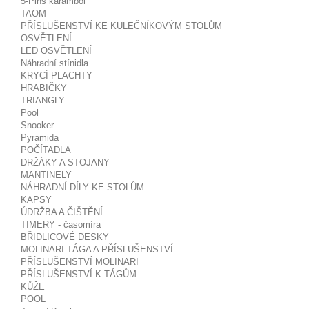
5-Pins karambol
TAOM
PŘÍSLUŠENSTVÍ KE KULEČNÍKOVÝM STOLŮM
OSVĚTLENÍ
LED OSVĚTLENÍ
Náhradní stínidla
KRYCÍ PLACHTY
HRABIČKY
TRIANGLY
Pool
Snooker
Pyramida
POČÍTADLA
DRŽÁKY A STOJANY
MANTINELY
NÁHRADNÍ DÍLY KE STOLŮM
KAPSY
ÚDRŽBA A ČIŠTĚNÍ
TIMERY - časomíra
BŘIDLICOVÉ DESKY
MOLINARI TÁGA A PŘÍSLUŠENSTVÍ
PŘÍSLUŠENSTVÍ MOLINARI
PŘÍSLUŠENSTVÍ K TÁGŮM
KŮŽE
POOL