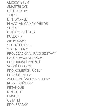
CLICKSYSTEM
SMARTBLOCK
OBLUDÁRIUM
TEIFOC
MINI WAFFLE
HLAVOLAMY A HRY PHILOS
SPORT
OUTDOOR ZÁBAVA
KULEČNÍK
AIR HOCKEY
STOLNÍ FOTBAL
STOLNÍ TENIS
PROLÉZAČKY A HRACÍ SESTAVY
NAFUKOVACÍ ATRAKCE
PRO DOMÁCÍ VYUŽITÍ
VODNÍ ATRAKCE
PRO KOMERČNÍ ÚČELY
PŘÍSLUŠENSTVÍ
ZAHRADNÍ ŠACHY A STOLKY
RUSKÉ KUŽELKY
PETANQUE
MINIGOLF
FRISBEE
OSTATNÍ
PROLÉZAČKY