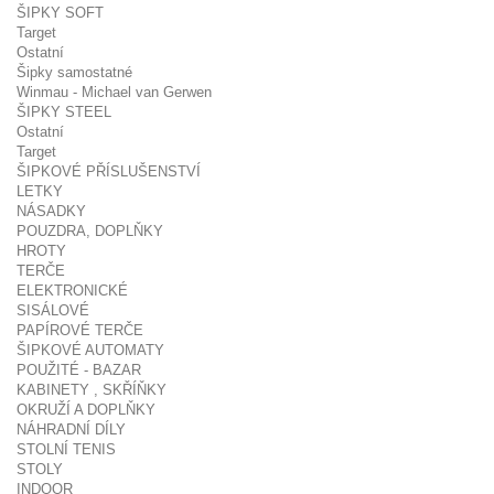
ŠIPKY SOFT
Target
Ostatní
Šipky samostatné
Winmau - Michael van Gerwen
ŠIPKY STEEL
Ostatní
Target
ŠIPKOVÉ PŘÍSLUŠENSTVÍ
LETKY
NÁSADKY
POUZDRA, DOPLŇKY
HROTY
TERČE
ELEKTRONICKÉ
SISÁLOVÉ
PAPÍROVÉ TERČE
ŠIPKOVÉ AUTOMATY
POUŽITÉ - BAZAR
KABINETY , SKŘÍŇKY
OKRUŽÍ A DOPLŇKY
NÁHRADNÍ DÍLY
STOLNÍ TENIS
STOLY
INDOOR