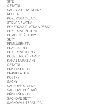
SÍTĚ
OSTATNÍ
ŠACHY A OSTATNÍ HRY
RULETA
POKER/BLACKJACK
STOLY A PLÁTNA
POKEROVÁ PLÁTNA A DESKY
POKEROVÉ ŽETONY
POMOCNÉ ŽETONY
SETY
PŘÍSLUŠENSTVÍ
HRACÍ KARTY
POKEROVÉ KARTY
KOUZELNICKÉ KARTY
KANASTA/PASIÁNS
OSTATNÍ
PŘÍSLUŠENSTVÍ
PRAVIDLA HER
KOSTKY
ŠACHY
ŠACHOVÉ STOLKY
ŠACHOVÉ POČÍTAČE
PŘÍSLUŠENSTVÍ
ŠACHOVÉ SETY
ŠACHOVÁ LITERATURA