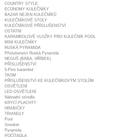
COUNTRY STYLE
ECONOMY KULEČNÍKY
BAZAR NEJEN KULEČNÍKŮ
KULEČNÍKOVÉ STOLY
KULEČNÍKOVÉ PŘÍSLUŠENSTVÍ
OSTATNÍ
KARAMBOLOVÉ VLOŽKY PRO KULEČNÍK POOL
MINI KULEČNÍKY
RUSKÁ PYRAMIDA
Příslušenství Ruská Pyramida
NEGUŠ (BÁBA, HŘÍBEK)
PŘÍSLUŠENSTVÍ
5-Pins karambol
TAOM
PŘÍSLUŠENSTVÍ KE KULEČNÍKOVÝM STOLŮM
OSVĚTLENÍ
LED OSVĚTLENÍ
Náhradní stínidla
KRYCÍ PLACHTY
HRABIČKY
TRIANGLY
Pool
Snooker
Pyramida
POČÍTADLA