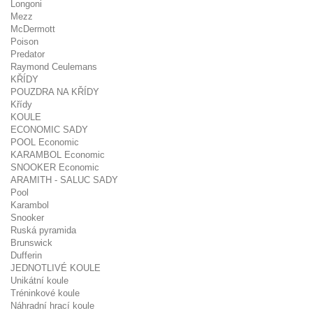
Longoni
Mezz
McDermott
Poison
Predator
Raymond Ceulemans
KŘÍDY
POUZDRA NA KŘÍDY
Křídy
KOULE
ECONOMIC SADY
POOL Economic
KARAMBOL Economic
SNOOKER Economic
ARAMITH - SALUC SADY
Pool
Karambol
Snooker
Ruská pyramida
Brunswick
Dufferin
JEDNOTLIVÉ KOULE
Unikátní koule
Tréninkové koule
Náhradní hrací koule