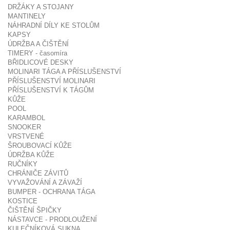
DRŽÁKY A STOJANY
MANTINELY
NÁHRADNÍ DÍLY KE STOLŮM
KAPSY
ÚDRŽBA A ČIŠTĚNÍ
TIMERY - časomíra
BŘIDLICOVÉ DESKY
MOLINARI TÁGA A PŘÍSLUŠENSTVÍ
PŘÍSLUŠENSTVÍ MOLINARI
PŘÍSLUŠENSTVÍ K TÁGŮM
KŮŽE
POOL
KARAMBOL
SNOOKER
VRSTVENÉ
ŠROUBOVACÍ KŮŽE
ÚDRŽBA KŮŽE
RUČNÍKY
CHRÁNIČE ZÁVITŮ
VYVAŽOVÁNÍ A ZÁVAŽÍ
BUMPER - OCHRANA TÁGA
KOSTICE
ČIŠTĚNÍ ŠPIČKY
NÁSTAVCE - PRODLOUŽENÍ
KULEČNÍKOVÁ SUKNA