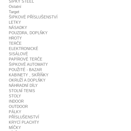
ŠIPKY STEEL
Ostatní
Target
ŠIPKOVÉ PŘÍSLUŠENSTVÍ
LETKY
NÁSADKY
POUZDRA, DOPLŇKY
HROTY
TERČE
ELEKTRONICKÉ
SISÁLOVÉ
PAPÍROVÉ TERČE
ŠIPKOVÉ AUTOMATY
POUŽITÉ - BAZAR
KABINETY , SKŘÍŇKY
OKRUŽÍ A DOPLŇKY
NÁHRADNÍ DÍLY
STOLNÍ TENIS
STOLY
INDOOR
OUTDOOR
PÁLKY
PŘÍSLUŠENSTVÍ
KRYCÍ PLACHTY
MÍČKY