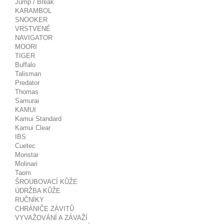
Jump / Break
KARAMBOL
SNOOKER
VRSTVENÉ
NAVIGATOR
MOORI
TIGER
Buffalo
Talisman
Predator
Thomas
Samurai
KAMUI
Kamui Standard
Kamui Clear
IBS
Cuetec
Monstar
Molinari
Taom
ŠROUBOVACÍ KŮŽE
ÚDRŽBA KŮŽE
RUČNÍKY
CHRÁNIČE ZÁVITŮ
VYVAŽOVÁNÍ A ZÁVAŽÍ