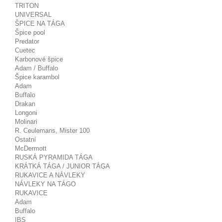
TRITON
UNIVERSAL
ŠPICE NA TÁGA
Špice pool
Predator
Cuetec
Karbonové špice
Adam / Buffalo
Špice karambol
Adam
Buffalo
Drakan
Longoni
Molinari
R. Ceulemans, Mister 100
Ostatní
McDermott
RUSKÁ PYRAMIDA TÁGA
KRÁTKÁ TÁGA / JUNIOR TÁGA
RUKAVICE A NÁVLEKY
NÁVLEKY NA TÁGO
RUKAVICE
Adam
Buffalo
IBS