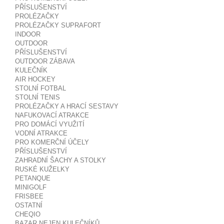
PŘÍSLUŠENSTVÍ
PROLÉZAČKY
PROLÉZAČKY SUPRAFORT
INDOOR
OUTDOOR
PŘÍSLUŠENSTVÍ
OUTDOOR ZÁBAVA
KULEČNÍK
AIR HOCKEY
STOLNÍ FOTBAL
STOLNÍ TENIS
PROLÉZAČKY A HRACÍ SESTAVY
NAFUKOVACÍ ATRAKCE
PRO DOMÁCÍ VYUŽITÍ
VODNÍ ATRAKCE
PRO KOMERČNÍ ÚČELY
PŘÍSLUŠENSTVÍ
ZAHRADNÍ ŠACHY A STOLKY
RUSKÉ KUŽELKY
PETANQUE
MINIGOLF
FRISBEE
OSTATNÍ
CHEQIO
BAZAR NEJEN KULEČNÍKŮ