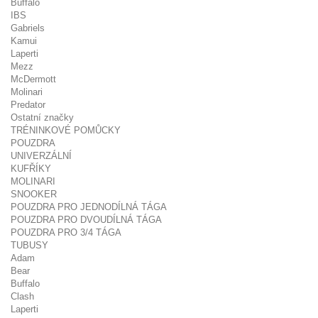
Buffalo
IBS
Gabriels
Kamui
Laperti
Mezz
McDermott
Molinari
Predator
Ostatní značky
TRÉNINKOVÉ POMŮCKY
POUZDRA
UNIVERZÁLNÍ
KUFŘÍKY
MOLINARI
SNOOKER
POUZDRA PRO JEDNODÍLNÁ TÁGA
POUZDRA PRO DVOUDÍLNÁ TÁGA
POUZDRA PRO 3/4 TÁGA
TUBUSY
Adam
Bear
Buffalo
Clash
Laperti