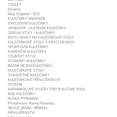
TOULET
Dynamic
Riley England + BCE
KULEČNÍKY SNOOKER
EXKLUZIVNÍ KULEČNÍKY
VENKOVNÍ - OUTDOOR KULEČNÍKY
JÍDELNÍ STOLY / KULEČNÍKY
KRYCÍ DESKY NA KULEČNÍKOVÉ STOLY
KULEČNÍKOVÉ STOLY S KRYCÍ DESKOU
SPORTOVNÍ KULEČNÍKY
KOMERČNÍ KULEČNÍKY
COUNTRY STYLE
ECONOMY KULEČNÍKY
BAZAR NEJEN KULEČNÍKŮ
KULEČNÍKOVÉ STOLY
STAROŽITNÉ KULEČNÍKY
KULEČNÍKOVÉ PŘÍSLUŠENSTVÍ
OSTATNÍ
KARAMBOLOVÉ VLOŽKY PRO KULEČNÍK POOL
MINI KULEČNÍKY
RUSKÁ PYRAMIDA
Příslušenství Ruská Pyramida
NEGUŠ (BÁBA, HŘÍBEK)
PŘÍSLUŠENSTVÍ