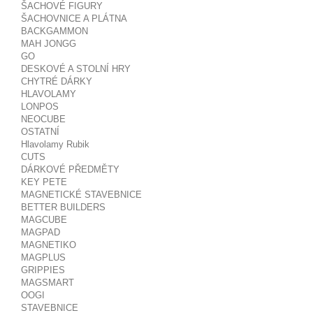
ŠACHOVÉ FIGURY
ŠACHOVNICE A PLÁTNA
BACKGAMMON
MAH JONGG
GO
DESKOVÉ A STOLNÍ HRY
CHYTRÉ DÁRKY
HLAVOLAMY
LONPOS
NEOCUBE
OSTATNÍ
Hlavolamy Rubik
CUTS
DÁRKOVÉ PŘEDMĚTY
KEY PETE
MAGNETICKÉ STAVEBNICE
BETTER BUILDERS
MAGCUBE
MAGPAD
MAGNETIKO
MAGPLUS
GRIPPIES
MAGSMART
OOGI
STAVEBNICE