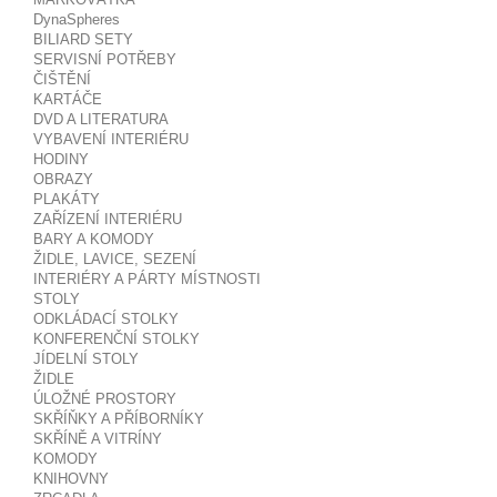
DynaSpheres
BILIARD SETY
SERVISNÍ POTŘEBY
ČIŠTĚNÍ
KARTÁČE
DVD A LITERATURA
VYBAVENÍ INTERIÉRU
HODINY
OBRAZY
PLAKÁTY
ZAŘÍZENÍ INTERIÉRU
BARY A KOMODY
ŽIDLE, LAVICE, SEZENÍ
INTERIÉRY A PÁRTY MÍSTNOSTI
STOLY
ODKLÁDACÍ STOLKY
KONFERENČNÍ STOLKY
JÍDELNÍ STOLY
ŽIDLE
ÚLOŽNÉ PROSTORY
SKŘÍŇKY A PŘÍBORNÍKY
SKŘÍNĚ A VITRÍNY
KOMODY
KNIHOVNY