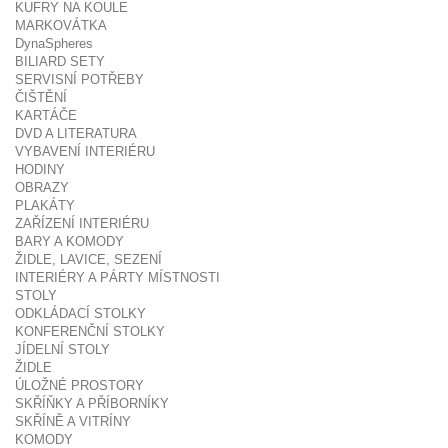
KUFRY NA KOULE
MARKOVÁTKA
DynaSpheres
BILIARD SETY
SERVISNÍ POTŘEBY
ČIŠTĚNÍ
KARTÁČE
DVD A LITERATURA
VYBAVENÍ INTERIÉRU
HODINY
OBRAZY
PLAKÁTY
ZAŘÍZENÍ INTERIÉRU
BARY A KOMODY
ŽIDLE, LAVICE, SEZENÍ
INTERIÉRY A PÁRTY MÍSTNOSTI
STOLY
ODKLÁDACÍ STOLKY
KONFERENČNÍ STOLKY
JÍDELNÍ STOLY
ŽIDLE
ÚLOŽNÉ PROSTORY
SKŘÍŇKY A PŘÍBORNÍKY
SKŘÍNĚ A VITRÍNY
KOMODY