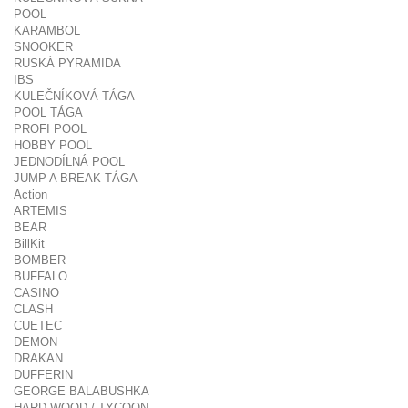
POOL
KARAMBOL
SNOOKER
RUSKÁ PYRAMIDA
IBS
KULEČNÍKOVÁ TÁGA
POOL TÁGA
PROFI POOL
HOBBY POOL
JEDNODÍLNÁ POOL
JUMP A BREAK TÁGA
Action
ARTEMIS
BEAR
BillKit
BOMBER
BUFFALO
CASINO
CLASH
CUETEC
DEMON
DRAKAN
DUFFERIN
GEORGE BALABUSHKA
HARD WOOD / TYCOON