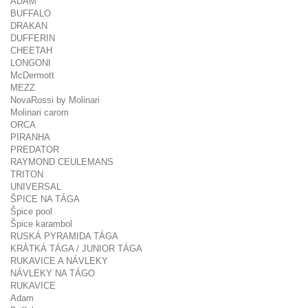
ADAM
BUFFALO
DRAKAN
DUFFERIN
CHEETAH
LONGONI
McDermott
MEZZ
NovaRossi by Molinari
Molinari carom
ORCA
PIRANHA
PREDATOR
RAYMOND CEULEMANS
TRITON
UNIVERSAL
ŠPICE NA TÁGA
Špice pool
Špice karambol
RUSKÁ PYRAMIDA TÁGA
KRÁTKÁ TÁGA / JUNIOR TÁGA
RUKAVICE A NÁVLEKY
NÁVLEKY NA TÁGO
RUKAVICE
Adam