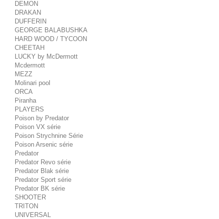
DEMON
DRAKAN
DUFFERIN
GEORGE BALABUSHKA
HARD WOOD / TYCOON
CHEETAH
LUCKY by McDermott
Mcdermott
MEZZ
Molinari pool
ORCA
Piranha
PLAYERS
Poison by Predator
Poison VX série
Poison Strychnine Série
Poison Arsenic série
Predator
Predator Revo série
Predator Blak série
Predator Sport série
Predator BK série
SHOOTER
TRITON
UNIVERSAL