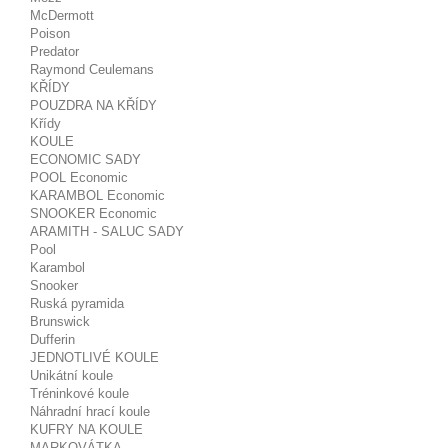
McDermott
Poison
Predator
Raymond Ceulemans
KŘÍDY
POUZDRA NA KŘÍDY
Křídy
KOULE
ECONOMIC SADY
POOL Economic
KARAMBOL Economic
SNOOKER Economic
ARAMITH - SALUC SADY
Pool
Karambol
Snooker
Ruská pyramida
Brunswick
Dufferin
JEDNOTLIVÉ KOULE
Unikátní koule
Tréninkové koule
Náhradní hrací koule
KUFRY NA KOULE
MARKOVÁTKA