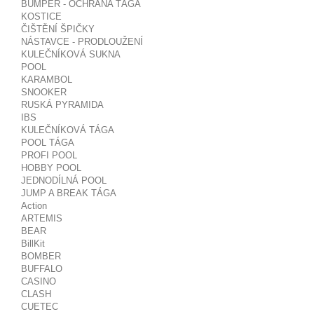
BUMPER - OCHRANA TÁGA
KOSTICE
ČIŠTĚNÍ ŠPIČKY
NÁSTAVCE - PRODLOUŽENÍ
KULEČNÍKOVÁ SUKNA
POOL
KARAMBOL
SNOOKER
RUSKÁ PYRAMIDA
IBS
KULEČNÍKOVÁ TÁGA
POOL TÁGA
PROFI POOL
HOBBY POOL
JEDNODÍLNÁ POOL
JUMP A BREAK TÁGA
Action
ARTEMIS
BEAR
BillKit
BOMBER
BUFFALO
CASINO
CLASH
CUETEC