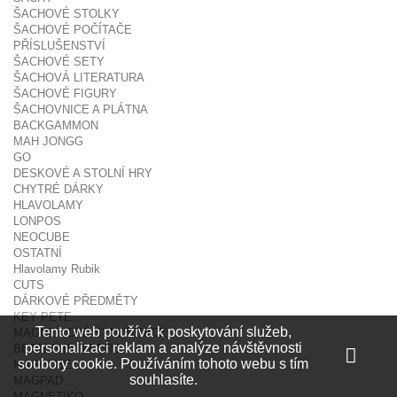
ŠACHOVÉ STOLKY
ŠACHOVÉ POČÍTAČE
PŘÍSLUŠENSTVÍ
ŠACHOVÉ SETY
ŠACHOVÁ LITERATURA
ŠACHOVÉ FIGURY
ŠACHOVNICE A PLÁTNA
BACKGAMMON
MAH JONGG
GO
DESKOVÉ A STOLNÍ HRY
CHYTRÉ DÁRKY
HLAVOLAMY
LONPOS
NEOCUBE
OSTATNÍ
Hlavolamy Rubik
CUTS
DÁRKOVÉ PŘEDMĚTY
KEY PETE
Tento web používá k poskytování služeb,
MAGNETICKÉ STAVEBNICE
personalizaci reklam a analýze návštěvnosti
BETTER BUILDERS
soubory cookie. Používáním tohoto webu s tím
MAGCUBE
souhlasíte.
MAGPAD
MAGNETIKO