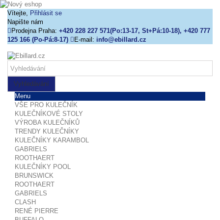
Vítejte,
Přihlásit se
Napište nám
Prodejna Praha:
+420 228 227 571(Po:13-17, St+Pá:10-18), +420 777
125 166 (Po-Pá:8-17)
E-mail:
info@ebillard.cz
Vyhledávání
Menu
VŠE PRO KULEČNÍK
KULEČNÍKOVÉ STOLY
VÝROBA KULEČNÍKŮ
TRENDY KULEČNÍKY
KULEČNÍKY KARAMBOL
GABRIELS
ROOTHAERT
KULEČNÍKY POOL
BRUNSWICK
ROOTHAERT
GABRIELS
CLASH
RENÉ PIERRE
BUFFALO