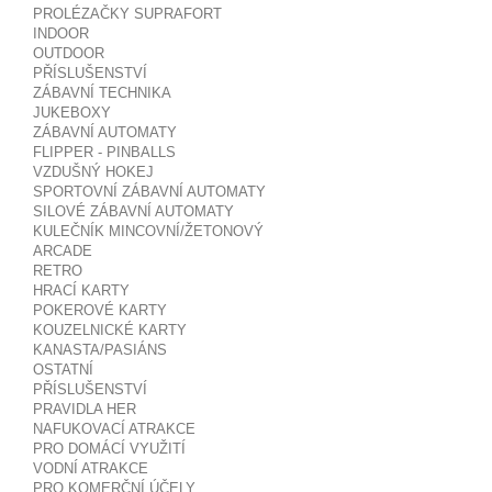
PROLÉZAČKY SUPRAFORT
INDOOR
OUTDOOR
PŘÍSLUŠENSTVÍ
ZÁBAVNÍ TECHNIKA
JUKEBOXY
ZÁBAVNÍ AUTOMATY
FLIPPER - PINBALLS
VZDUŠNÝ HOKEJ
SPORTOVNÍ ZÁBAVNÍ AUTOMATY
SILOVÉ ZÁBAVNÍ AUTOMATY
KULEČNÍK MINCOVNÍ/ŽETONOVÝ
ARCADE
RETRO
HRACÍ KARTY
POKEROVÉ KARTY
KOUZELNICKÉ KARTY
KANASTA/PASIÁNS
OSTATNÍ
PŘÍSLUŠENSTVÍ
PRAVIDLA HER
NAFUKOVACÍ ATRAKCE
PRO DOMÁCÍ VYUŽITÍ
VODNÍ ATRAKCE
PRO KOMERČNÍ ÚČELY