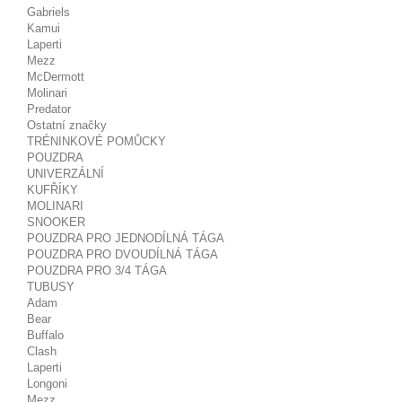
Gabriels
Kamui
Laperti
Mezz
McDermott
Molinari
Predator
Ostatní značky
TRÉNINKOVÉ POMŮCKY
POUZDRA
UNIVERZÁLNÍ
KUFŘÍKY
MOLINARI
SNOOKER
POUZDRA PRO JEDNODÍLNÁ TÁGA
POUZDRA PRO DVOUDÍLNÁ TÁGA
POUZDRA PRO 3/4 TÁGA
TUBUSY
Adam
Bear
Buffalo
Clash
Laperti
Longoni
Mezz