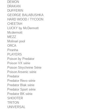
DEMON
DRAKAN
DUFFERIN
GEORGE BALABUSHKA
HARD WOOD / TYCOON
CHEETAH
LUCKY by McDermott
Mcdermott
MEZZ
Molinari pool
ORCA
Piranha
PLAYERS
Poison by Predator
Poison VX série
Poison Strychnine Série
Poison Arsenic série
Predator
Predator Revo série
Predator Blak série
Predator Sport série
Predator BK série
SHOOTER
TRITON
UNIVERSAL