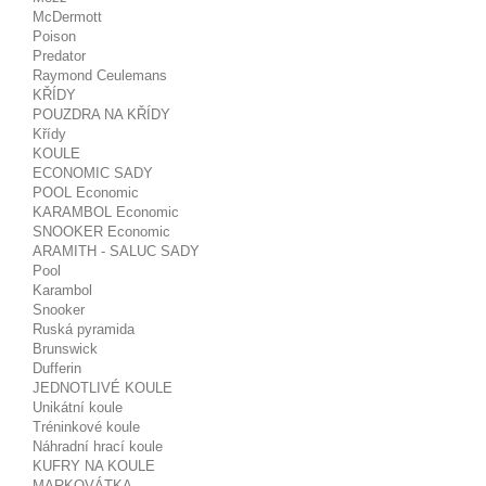
McDermott
Poison
Predator
Raymond Ceulemans
KŘÍDY
POUZDRA NA KŘÍDY
Křídy
KOULE
ECONOMIC SADY
POOL Economic
KARAMBOL Economic
SNOOKER Economic
ARAMITH - SALUC SADY
Pool
Karambol
Snooker
Ruská pyramida
Brunswick
Dufferin
JEDNOTLIVÉ KOULE
Unikátní koule
Tréninkové koule
Náhradní hrací koule
KUFRY NA KOULE
MARKOVÁTKA