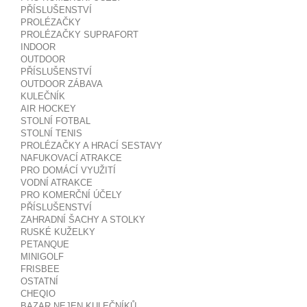
PŘÍSLUŠENSTVÍ
PROLÉZAČKY
PROLÉZAČKY SUPRAFORT
INDOOR
OUTDOOR
PŘÍSLUŠENSTVÍ
OUTDOOR ZÁBAVA
KULEČNÍK
AIR HOCKEY
STOLNÍ FOTBAL
STOLNÍ TENIS
PROLÉZAČKY A HRACÍ SESTAVY
NAFUKOVACÍ ATRAKCE
PRO DOMÁCÍ VYUŽITÍ
VODNÍ ATRAKCE
PRO KOMERČNÍ ÚČELY
PŘÍSLUŠENSTVÍ
ZAHRADNÍ ŠACHY A STOLKY
RUSKÉ KUŽELKY
PETANQUE
MINIGOLF
FRISBEE
OSTATNÍ
CHEQIO
BAZAR NEJEN KULEČNÍKŮ