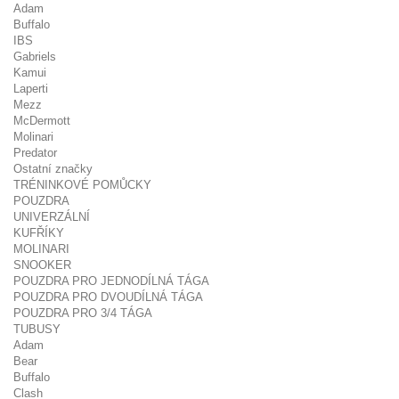
Adam
Buffalo
IBS
Gabriels
Kamui
Laperti
Mezz
McDermott
Molinari
Predator
Ostatní značky
TRÉNINKOVÉ POMŮCKY
POUZDRA
UNIVERZÁLNÍ
KUFŘÍKY
MOLINARI
SNOOKER
POUZDRA PRO JEDNODÍLNÁ TÁGA
POUZDRA PRO DVOUDÍLNÁ TÁGA
POUZDRA PRO 3/4 TÁGA
TUBUSY
Adam
Bear
Buffalo
Clash