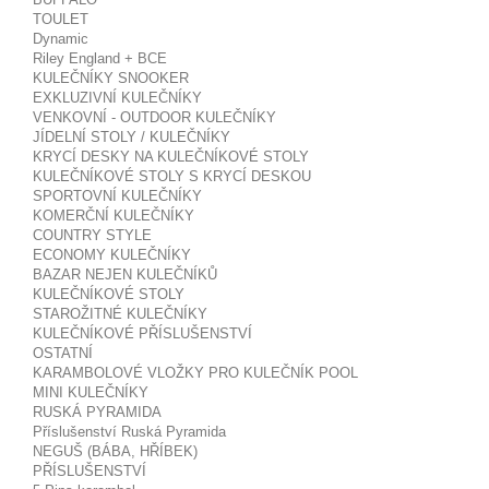
TOULET
Dynamic
Riley England + BCE
KULEČNÍKY SNOOKER
EXKLUZIVNÍ KULEČNÍKY
VENKOVNÍ - OUTDOOR KULEČNÍKY
JÍDELNÍ STOLY / KULEČNÍKY
KRYCÍ DESKY NA KULEČNÍKOVÉ STOLY
KULEČNÍKOVÉ STOLY S KRYCÍ DESKOU
SPORTOVNÍ KULEČNÍKY
KOMERČNÍ KULEČNÍKY
COUNTRY STYLE
ECONOMY KULEČNÍKY
BAZAR NEJEN KULEČNÍKŮ
KULEČNÍKOVÉ STOLY
STAROŽITNÉ KULEČNÍKY
KULEČNÍKOVÉ PŘÍSLUŠENSTVÍ
OSTATNÍ
KARAMBOLOVÉ VLOŽKY PRO KULEČNÍK POOL
MINI KULEČNÍKY
RUSKÁ PYRAMIDA
Příslušenství Ruská Pyramida
NEGUŠ (BÁBA, HŘÍBEK)
PŘÍSLUŠENSTVÍ