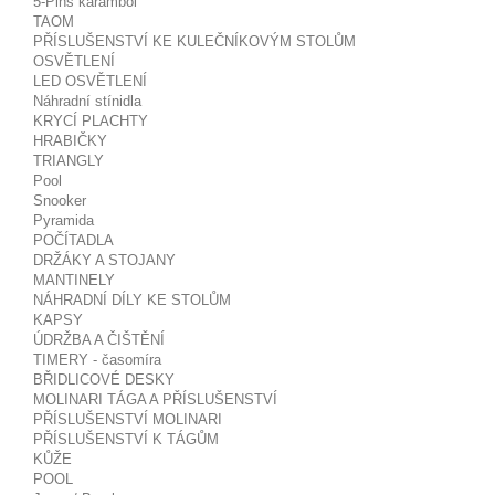
5-Pins karambol
TAOM
PŘÍSLUŠENSTVÍ KE KULEČNÍKOVÝM STOLŮM
OSVĚTLENÍ
LED OSVĚTLENÍ
Náhradní stínidla
KRYCÍ PLACHTY
HRABIČKY
TRIANGLY
Pool
Snooker
Pyramida
POČÍTADLA
DRŽÁKY A STOJANY
MANTINELY
NÁHRADNÍ DÍLY KE STOLŮM
KAPSY
ÚDRŽBA A ČIŠTĚNÍ
TIMERY - časomíra
BŘIDLICOVÉ DESKY
MOLINARI TÁGA A PŘÍSLUŠENSTVÍ
PŘÍSLUŠENSTVÍ MOLINARI
PŘÍSLUŠENSTVÍ K TÁGŮM
KŮŽE
POOL