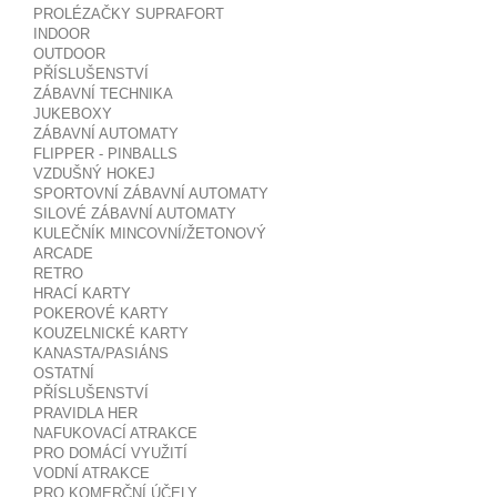
PROLÉZAČKY SUPRAFORT
INDOOR
OUTDOOR
PŘÍSLUŠENSTVÍ
ZÁBAVNÍ TECHNIKA
JUKEBOXY
ZÁBAVNÍ AUTOMATY
FLIPPER - PINBALLS
VZDUŠNÝ HOKEJ
SPORTOVNÍ ZÁBAVNÍ AUTOMATY
SILOVÉ ZÁBAVNÍ AUTOMATY
KULEČNÍK MINCOVNÍ/ŽETONOVÝ
ARCADE
RETRO
HRACÍ KARTY
POKEROVÉ KARTY
KOUZELNICKÉ KARTY
KANASTA/PASIÁNS
OSTATNÍ
PŘÍSLUŠENSTVÍ
PRAVIDLA HER
NAFUKOVACÍ ATRAKCE
PRO DOMÁCÍ VYUŽITÍ
VODNÍ ATRAKCE
PRO KOMERČNÍ ÚČELY