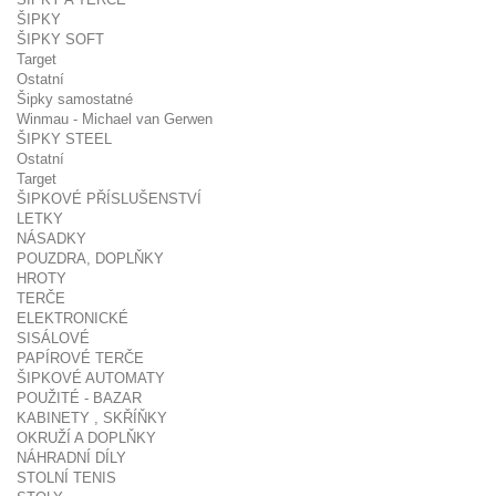
ŠIPKY
ŠIPKY SOFT
Target
Ostatní
Šipky samostatné
Winmau - Michael van Gerwen
ŠIPKY STEEL
Ostatní
Target
ŠIPKOVÉ PŘÍSLUŠENSTVÍ
LETKY
NÁSADKY
POUZDRA, DOPLŇKY
HROTY
TERČE
ELEKTRONICKÉ
SISÁLOVÉ
PAPÍROVÉ TERČE
ŠIPKOVÉ AUTOMATY
POUŽITÉ - BAZAR
KABINETY , SKŘÍŇKY
OKRUŽÍ A DOPLŇKY
NÁHRADNÍ DÍLY
STOLNÍ TENIS