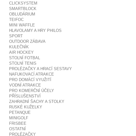
CLICKSYSTEM
SMARTBLOCK
OBLUDÁRIUM
TEIFOC
MINI WAFFLE
HLAVOLAMY A HRY PHILOS
SPORT
OUTDOOR ZÁBAVA
KULEČNÍK
AIR HOCKEY
STOLNÍ FOTBAL
STOLNÍ TENIS
PROLÉZAČKY A HRACÍ SESTAVY
NAFUKOVACÍ ATRAKCE
PRO DOMÁCÍ VYUŽITÍ
VODNÍ ATRAKCE
PRO KOMERČNÍ ÚČELY
PŘÍSLUŠENSTVÍ
ZAHRADNÍ ŠACHY A STOLKY
RUSKÉ KUŽELKY
PETANQUE
MINIGOLF
FRISBEE
OSTATNÍ
PROLÉZAČKY