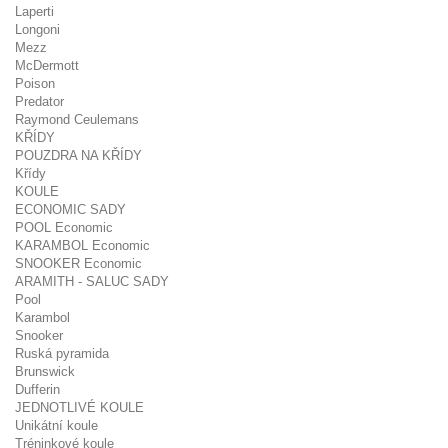
Laperti
Longoni
Mezz
McDermott
Poison
Predator
Raymond Ceulemans
KŘÍDY
POUZDRA NA KŘÍDY
Křídy
KOULE
ECONOMIC SADY
POOL Economic
KARAMBOL Economic
SNOOKER Economic
ARAMITH - SALUC SADY
Pool
Karambol
Snooker
Ruská pyramida
Brunswick
Dufferin
JEDNOTLIVÉ KOULE
Unikátní koule
Tréninkové koule