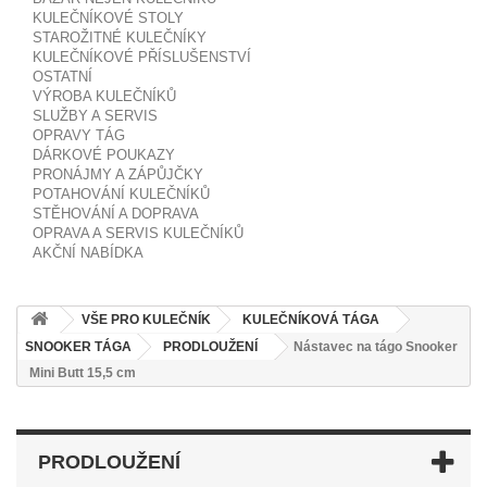
KULEČNÍKOVÉ STOLY
STAROŽITNÉ KULEČNÍKY
KULEČNÍKOVÉ PŘÍSLUŠENSTVÍ
OSTATNÍ
VÝROBA KULEČNÍKŮ
SLUŽBY A SERVIS
OPRAVY TÁG
DÁRKOVÉ POUKAZY
PRONÁJMY A ZÁPŮJČKY
POTAHOVÁNÍ KULEČNÍKŮ
STĚHOVÁNÍ A DOPRAVA
OPRAVA A SERVIS KULEČNÍKŮ
AKČNÍ NABÍDKA
VŠE PRO KULEČNÍK
KULEČNÍKOVÁ TÁGA
SNOOKER TÁGA
PRODLOUŽENÍ
Nástavec na tágo Snooker
Mini Butt 15,5 cm
PRODLOUŽENÍ