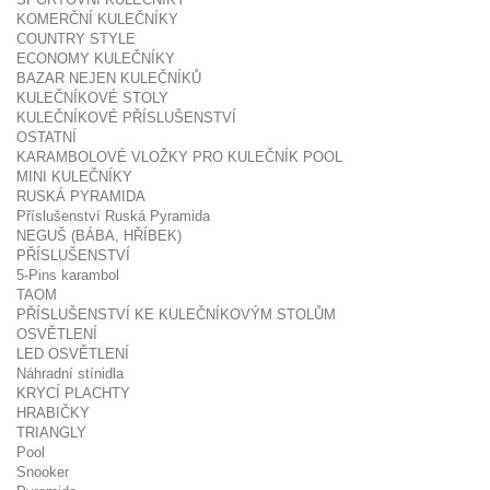
KOMERČNÍ KULEČNÍKY
COUNTRY STYLE
ECONOMY KULEČNÍKY
BAZAR NEJEN KULEČNÍKŮ
KULEČNÍKOVÉ STOLY
KULEČNÍKOVÉ PŘÍSLUŠENSTVÍ
OSTATNÍ
KARAMBOLOVÉ VLOŽKY PRO KULEČNÍK POOL
MINI KULEČNÍKY
RUSKÁ PYRAMIDA
Příslušenství Ruská Pyramida
NEGUŠ (BÁBA, HŘÍBEK)
PŘÍSLUŠENSTVÍ
5-Pins karambol
TAOM
PŘÍSLUŠENSTVÍ KE KULEČNÍKOVÝM STOLŮM
OSVĚTLENÍ
LED OSVĚTLENÍ
Náhradní stínidla
KRYCÍ PLACHTY
HRABIČKY
TRIANGLY
Pool
Snooker