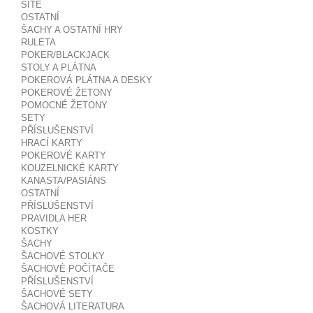
SÍTĚ
OSTATNÍ
ŠACHY A OSTATNÍ HRY
RULETA
POKER/BLACKJACK
STOLY A PLÁTNA
POKEROVÁ PLÁTNA A DESKY
POKEROVÉ ŽETONY
POMOCNÉ ŽETONY
SETY
PŘÍSLUŠENSTVÍ
HRACÍ KARTY
POKEROVÉ KARTY
KOUZELNICKÉ KARTY
KANASTA/PASIÁNS
OSTATNÍ
PŘÍSLUŠENSTVÍ
PRAVIDLA HER
KOSTKY
ŠACHY
ŠACHOVÉ STOLKY
ŠACHOVÉ POČÍTAČE
PŘÍSLUŠENSTVÍ
ŠACHOVÉ SETY
ŠACHOVÁ LITERATURA