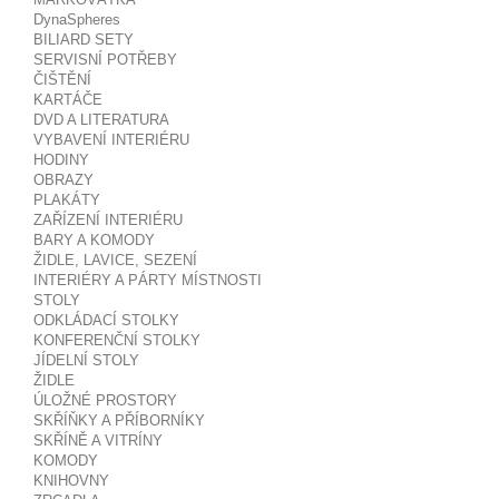
DynaSpheres
BILIARD SETY
SERVISNÍ POTŘEBY
ČIŠTĚNÍ
KARTÁČE
DVD A LITERATURA
VYBAVENÍ INTERIÉRU
HODINY
OBRAZY
PLAKÁTY
ZAŘÍZENÍ INTERIÉRU
BARY A KOMODY
ŽIDLE, LAVICE, SEZENÍ
INTERIÉRY A PÁRTY MÍSTNOSTI
STOLY
ODKLÁDACÍ STOLKY
KONFERENČNÍ STOLKY
JÍDELNÍ STOLY
ŽIDLE
ÚLOŽNÉ PROSTORY
SKŘÍŇKY A PŘÍBORNÍKY
SKŘÍNĚ A VITRÍNY
KOMODY
KNIHOVNY