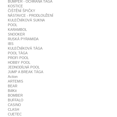
BUMPER - OCHRANA TÁGA
KOSTICE
ČIŠTĚNÍ ŠPIČKY
NÁSTAVCE - PRODLOUŽENÍ
KULEČNÍKOVÁ SUKNA
POOL
KARAMBOL
SNOOKER
RUSKÁ PYRAMIDA
IBS
KULEČNÍKOVÁ TÁGA
POOL TÁGA
PROFI POOL
HOBBY POOL
JEDNODÍLNÁ POOL
JUMP A BREAK TÁGA
Action
ARTEMIS
BEAR
BillKit
BOMBER
BUFFALO
CASINO
CLASH
CUETEC