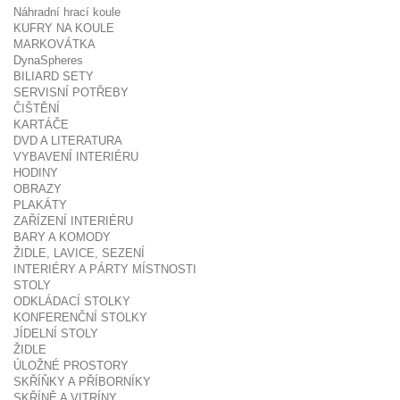
Náhradní hrací koule
KUFRY NA KOULE
MARKOVÁTKA
DynaSpheres
BILIARD SETY
SERVISNÍ POTŘEBY
ČIŠTĚNÍ
KARTÁČE
DVD A LITERATURA
VYBAVENÍ INTERIÉRU
HODINY
OBRAZY
PLAKÁTY
ZAŘÍZENÍ INTERIÉRU
BARY A KOMODY
ŽIDLE, LAVICE, SEZENÍ
INTERIÉRY A PÁRTY MÍSTNOSTI
STOLY
ODKLÁDACÍ STOLKY
KONFERENČNÍ STOLKY
JÍDELNÍ STOLY
ŽIDLE
ÚLOŽNÉ PROSTORY
SKŘÍŇKY A PŘÍBORNÍKY
SKŘÍNĚ A VITRÍNY