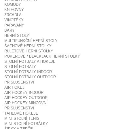
KOMODY
KNIHOVNY
ZRCADLA
VINOTÉKY
PARAVANY
BARY
HERNÍ STOLY
MULTIFUNKČNÍ HERNÍ STOLY
ŠACHOVÉ HERNÍ STOLKY
RULETOVÉ HERNÍ STOLKY
POKEROVÉ / BLACKJACK HERNÍ STOLKY
STOLNÍ FOTBALY A HOKEJE
STOLNÍ FOTBALY
STOLNÍ FOTBALY INDOOR
STOLNÍ FOTBALY OUTDOOR
PŘÍSLUŠENSTVÍ
AIR HOKEJ
AIR HOCKEY INDOOR
AIR HOCKEY OUTDOOR
AIR HOCKEY MINCOVNÍ
PŘÍSLUŠENSTVÍ
TÁHLOVÉ HOKEJE
MINI STOLNÍ TENIS
MINI STOLNÍ FOTBÁLKY
ŠIPKY A TERČE