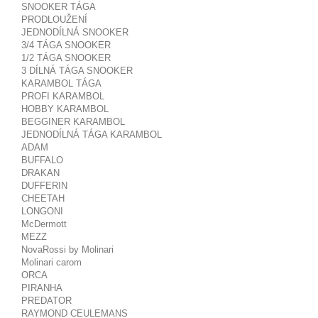
SNOOKER TÁGA
PRODLOUŽENÍ
JEDNODÍLNÁ SNOOKER
3/4 TÁGA SNOOKER
1/2 TÁGA SNOOKER
3 DÍLNÁ TÁGA SNOOKER
KARAMBOL TÁGA
PROFI KARAMBOL
HOBBY KARAMBOL
BEGGINER KARAMBOL
JEDNODÍLNÁ TÁGA KARAMBOL
ADAM
BUFFALO
DRAKAN
DUFFERIN
CHEETAH
LONGONI
McDermott
MEZZ
NovaRossi by Molinari
Molinari carom
ORCA
PIRANHA
PREDATOR
RAYMOND CEULEMANS