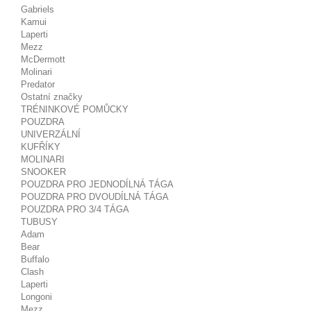
Gabriels
Kamui
Laperti
Mezz
McDermott
Molinari
Predator
Ostatní značky
TRÉNINKOVÉ POMŮCKY
POUZDRA
UNIVERZÁLNÍ
KUFŘÍKY
MOLINARI
SNOOKER
POUZDRA PRO JEDNODÍLNÁ TÁGA
POUZDRA PRO DVOUDÍLNÁ TÁGA
POUZDRA PRO 3/4 TÁGA
TUBUSY
Adam
Bear
Buffalo
Clash
Laperti
Longoni
Mezz