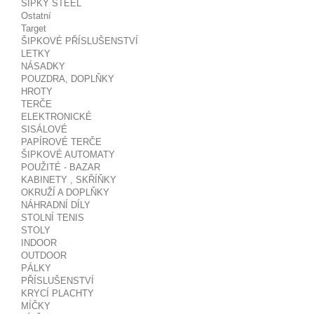
ŠIPKY STEEL
Ostatní
Target
ŠIPKOVÉ PŘÍSLUŠENSTVÍ
LETKY
NÁSADKY
POUZDRA, DOPLŇKY
HROTY
TERČE
ELEKTRONICKÉ
SISÁLOVÉ
PAPÍROVÉ TERČE
ŠIPKOVÉ AUTOMATY
POUŽITÉ - BAZAR
KABINETY , SKŘÍŇKY
OKRUŽÍ A DOPLŇKY
NÁHRADNÍ DÍLY
STOLNÍ TENIS
STOLY
INDOOR
OUTDOOR
PÁLKY
PŘÍSLUŠENSTVÍ
KRYCÍ PLACHTY
MÍČKY