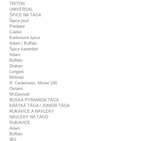
TRITON
UNIVERSAL
ŠPICE NA TÁGA
Špice pool
Predator
Cuetec
Karbonové špice
Adam / Buffalo
Špice karambol
Adam
Buffalo
Drakan
Longoni
Molinari
R. Ceulemans, Mister 100
Ostatní
McDermott
RUSKÁ PYRAMIDA TÁGA
KRÁTKÁ TÁGA / JUNIOR TÁGA
RUKAVICE A NÁVLEKY
NÁVLEKY NA TÁGO
RUKAVICE
Adam
Buffalo
IBS