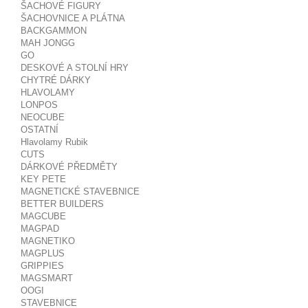
ŠACHOVÉ FIGURY
ŠACHOVNICE A PLÁTNA
BACKGAMMON
MAH JONGG
GO
DESKOVÉ A STOLNÍ HRY
CHYTRÉ DÁRKY
HLAVOLAMY
LONPOS
NEOCUBE
OSTATNÍ
Hlavolamy Rubik
CUTS
DÁRKOVÉ PŘEDMĚTY
KEY PETE
MAGNETICKÉ STAVEBNICE
BETTER BUILDERS
MAGCUBE
MAGPAD
MAGNETIKO
MAGPLUS
GRIPPIES
MAGSMART
OOGI
STAVEBNICE