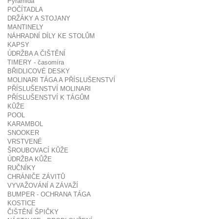
Pyramida
POČÍTADLA
DRŽÁKY A STOJANY
MANTINELY
NÁHRADNÍ DÍLY KE STOLŮM
KAPSY
ÚDRŽBA A ČIŠTĚNÍ
TIMERY - časomíra
BŘIDLICOVÉ DESKY
MOLINARI TÁGA A PŘÍSLUŠENSTVÍ
PŘÍSLUŠENSTVÍ MOLINARI
PŘÍSLUŠENSTVÍ K TÁGŮM
KŮŽE
POOL
KARAMBOL
SNOOKER
VRSTVENÉ
ŠROUBOVACÍ KŮŽE
ÚDRŽBA KŮŽE
RUČNÍKY
CHRÁNIČE ZÁVITŮ
VYVAŽOVÁNÍ A ZÁVAŽÍ
BUMPER - OCHRANA TÁGA
KOSTICE
ČIŠTĚNÍ ŠPIČKY