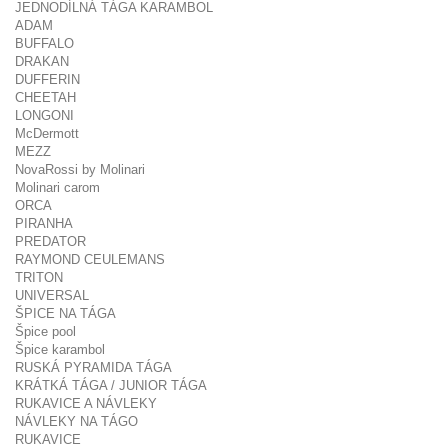
JEDNODÍLNÁ TÁGA KARAMBOL
ADAM
BUFFALO
DRAKAN
DUFFERIN
CHEETAH
LONGONI
McDermott
MEZZ
NovaRossi by Molinari
Molinari carom
ORCA
PIRANHA
PREDATOR
RAYMOND CEULEMANS
TRITON
UNIVERSAL
ŠPICE NA TÁGA
Špice pool
Špice karambol
RUSKÁ PYRAMIDA TÁGA
KRÁTKÁ TÁGA / JUNIOR TÁGA
RUKAVICE A NÁVLEKY
NÁVLEKY NA TÁGO
RUKAVICE