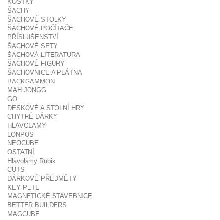
KOSTKY
ŠACHY
ŠACHOVÉ STOLKY
ŠACHOVÉ POČÍTAČE
PŘÍSLUŠENSTVÍ
ŠACHOVÉ SETY
ŠACHOVÁ LITERATURA
ŠACHOVÉ FIGURY
ŠACHOVNICE A PLÁTNA
BACKGAMMON
MAH JONGG
GO
DESKOVÉ A STOLNÍ HRY
CHYTRÉ DÁRKY
HLAVOLAMY
LONPOS
NEOCUBE
OSTATNÍ
Hlavolamy Rubik
CUTS
DÁRKOVÉ PŘEDMĚTY
KEY PETE
MAGNETICKÉ STAVEBNICE
BETTER BUILDERS
MAGCUBE