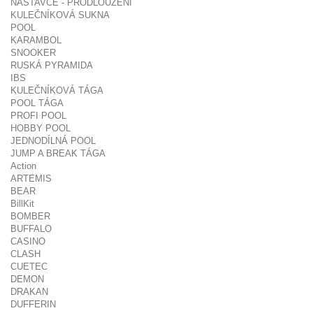
NÁSTAVCE - PRODLOUŽENÍ
KULEČNÍKOVÁ SUKNA
POOL
KARAMBOL
SNOOKER
RUSKÁ PYRAMIDA
IBS
KULEČNÍKOVÁ TÁGA
POOL TÁGA
PROFI POOL
HOBBY POOL
JEDNODÍLNÁ POOL
JUMP A BREAK TÁGA
Action
ARTEMIS
BEAR
BillKit
BOMBER
BUFFALO
CASINO
CLASH
CUETEC
DEMON
DRAKAN
DUFFERIN