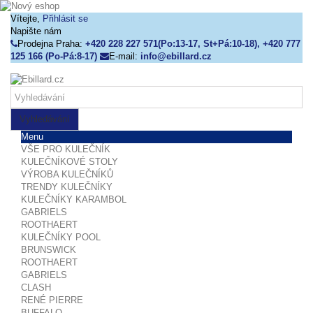
Vítejte,
Přihlásit se
Napište nám
Prodejna Praha:
+420 228 227 571(Po:13-17, St+Pá:10-18), +420 777
125 166 (Po-Pá:8-17)
E-mail:
info@ebillard.cz
Vyhledávání
Menu
VŠE PRO KULEČNÍK
KULEČNÍKOVÉ STOLY
VÝROBA KULEČNÍKŮ
TRENDY KULEČNÍKY
KULEČNÍKY KARAMBOL
GABRIELS
ROOTHAERT
KULEČNÍKY POOL
BRUNSWICK
ROOTHAERT
GABRIELS
CLASH
RENÉ PIERRE
BUFFALO