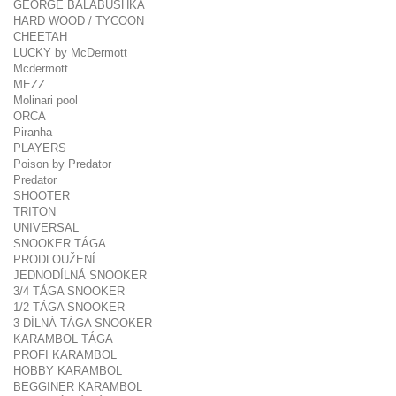
GEORGE BALABUSHKA
HARD WOOD / TYCOON
CHEETAH
LUCKY by McDermott
Mcdermott
MEZZ
Molinari pool
ORCA
Piranha
PLAYERS
Poison by Predator
Predator
SHOOTER
TRITON
UNIVERSAL
SNOOKER TÁGA
PRODLOUŽENÍ
JEDNODÍLNÁ SNOOKER
3/4 TÁGA SNOOKER
1/2 TÁGA SNOOKER
3 DÍLNÁ TÁGA SNOOKER
KARAMBOL TÁGA
PROFI KARAMBOL
HOBBY KARAMBOL
BEGGINER KARAMBOL