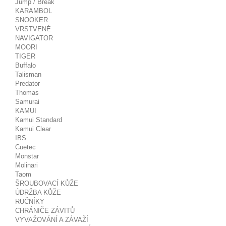
Jump / Break
KARAMBOL
SNOOKER
VRSTVENÉ
NAVIGATOR
MOORI
TIGER
Buffalo
Talisman
Predator
Thomas
Samurai
KAMUI
Kamui Standard
Kamui Clear
IBS
Cuetec
Monstar
Molinari
Taom
ŠROUBOVACÍ KŮŽE
ÚDRŽBA KŮŽE
RUČNÍKY
CHRÁNIČE ZÁVITŮ
VYVAŽOVÁNÍ A ZÁVAŽÍ