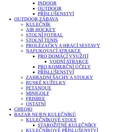
INDOOR
OUTDOOR
PŘÍSLUŠENSTVÍ
OUTDOOR ZÁBAVA
KULEČNÍK
AIR HOCKEY
STOLNÍ FOTBAL
STOLNÍ TENIS
PROLÉZAČKY A HRACÍ SESTAVY
NAFUKOVACÍ ATRAKCE
PRO DOMÁCÍ VYUŽITÍ
VODNÍ ATRAKCE
PRO KOMERČNÍ ÚČELY
PŘÍSLUŠENSTVÍ
ZAHRADNÍ ŠACHY A STOLKY
RUSKÉ KUŽELKY
PETANQUE
MINIGOLF
FRISBEE
OSTATNÍ
CHEQIO
BAZAR NEJEN KULEČNÍKŮ
KULEČNÍKOVÉ STOLY
STAROŽITNÉ KULEČNÍKY
KULEČNÍKOVÉ PŘÍSLUŠENSTVÍ