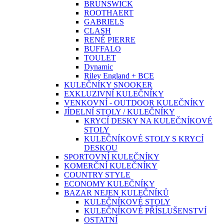
BRUNSWICK
ROOTHAERT
GABRIELS
CLASH
RENÉ PIERRE
BUFFALO
TOULET
Dynamic
Riley England + BCE
KULEČNÍKY SNOOKER
EXKLUZIVNÍ KULEČNÍKY
VENKOVNÍ - OUTDOOR KULEČNÍKY
JÍDELNÍ STOLY / KULEČNÍKY
KRYCÍ DESKY NA KULEČNÍKOVÉ
STOLY
KULEČNÍKOVÉ STOLY S KRYCÍ
DESKOU
SPORTOVNÍ KULEČNÍKY
KOMERČNÍ KULEČNÍKY
COUNTRY STYLE
ECONOMY KULEČNÍKY
BAZAR NEJEN KULEČNÍKŮ
KULEČNÍKOVÉ STOLY
KULEČNÍKOVÉ PŘÍSLUŠENSTVÍ
OSTATNÍ