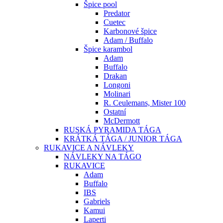
Špice pool
Predator
Cuetec
Karbonové špice
Adam / Buffalo
Špice karambol
Adam
Buffalo
Drakan
Longoni
Molinari
R. Ceulemans, Mister 100
Ostatní
McDermott
RUSKÁ PYRAMIDA TÁGA
KRÁTKÁ TÁGA / JUNIOR TÁGA
RUKAVICE A NÁVLEKY
NÁVLEKY NA TÁGO
RUKAVICE
Adam
Buffalo
IBS
Gabriels
Kamui
Laperti