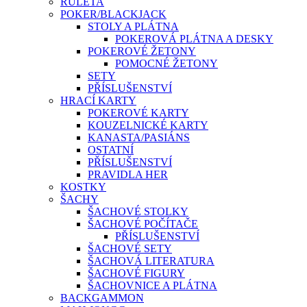
RULETA
POKER/BLACKJACK
STOLY A PLÁTNA
POKEROVÁ PLÁTNA A DESKY
POKEROVÉ ŽETONY
POMOCNÉ ŽETONY
SETY
PŘÍSLUŠENSTVÍ
HRACÍ KARTY
POKEROVÉ KARTY
KOUZELNICKÉ KARTY
KANASTA/PASIÁNS
OSTATNÍ
PŘÍSLUŠENSTVÍ
PRAVIDLA HER
KOSTKY
ŠACHY
ŠACHOVÉ STOLKY
ŠACHOVÉ POČÍTAČE
PŘÍSLUŠENSTVÍ
ŠACHOVÉ SETY
ŠACHOVÁ LITERATURA
ŠACHOVÉ FIGURY
ŠACHOVNICE A PLÁTNA
BACKGAMMON