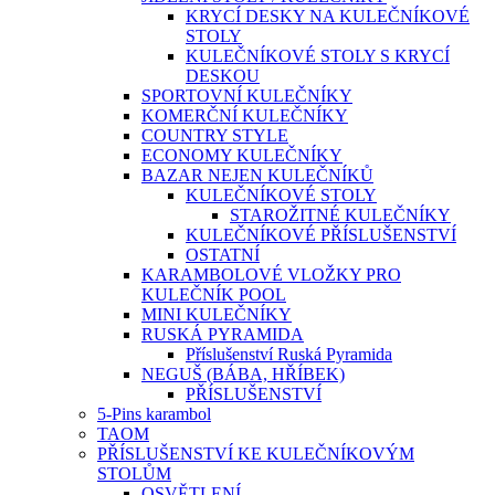
KRYCÍ DESKY NA KULEČNÍKOVÉ
STOLY
KULEČNÍKOVÉ STOLY S KRYCÍ
DESKOU
SPORTOVNÍ KULEČNÍKY
KOMERČNÍ KULEČNÍKY
COUNTRY STYLE
ECONOMY KULEČNÍKY
BAZAR NEJEN KULEČNÍKŮ
KULEČNÍKOVÉ STOLY
STAROŽITNÉ KULEČNÍKY
KULEČNÍKOVÉ PŘÍSLUŠENSTVÍ
OSTATNÍ
KARAMBOLOVÉ VLOŽKY PRO
KULEČNÍK POOL
MINI KULEČNÍKY
RUSKÁ PYRAMIDA
Příslušenství Ruská Pyramida
NEGUŠ (BÁBA, HŘÍBEK)
PŘÍSLUŠENSTVÍ
5-Pins karambol
TAOM
PŘÍSLUŠENSTVÍ KE KULEČNÍKOVÝM
STOLŮM
OSVĚTLENÍ