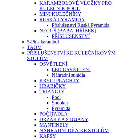
KARAMBOLOVÉ VLOŽKY PRO
KULEČNÍK POOL
MINI KULEČNÍKY
RUSKÁ PYRAMIDA
Příslušenství Ruská Pyramida
NEGUŠ (BÁBA, HŘÍBEK)
PŘÍSLUŠENSTVÍ
5-Pins karambol
TAOM
PŘÍSLUŠENSTVÍ KE KULEČNÍKOVÝM
STOLŮM
OSVĚTLENÍ
LED OSVĚTLENÍ
Náhradní stínidla
KRYCÍ PLACHTY
HRABIČKY
TRIANGLY
Pool
Snooker
Pyramida
POČÍTADLA
DRŽÁKY A STOJANY
MANTINELY
NÁHRADNÍ DÍLY KE STOLŮM
KAPSY