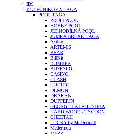
IBS
KULEČNÍKOVÁ TÁGA
POOL TÁGA
PROFI POOL
HOBBY POOL
JEDNODÍLNÁ POOL
JUMP A BREAK TÁGA
Action
ARTEMIS
BEAR
BillKit
BOMBER
BUFFALO
CASINO
CLASH
CUETEC
DEMON
DRAKAN
DUFFERIN
GEORGE BALABUSHKA
HARD WOOD / TYCOON
CHEETAH
LUCKY by McDermott
Mcdermott
MEZZ