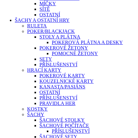
MÍČKY
SÍTĚ
OSTATNÍ
ŠACHY A OSTATNÍ HRY
RULETA
POKER/BLACKJACK
STOLY A PLÁTNA
POKEROVÁ PLÁTNA A DESKY
POKEROVÉ ŽETONY
POMOCNÉ ŽETONY
SETY
PŘÍSLUŠENSTVÍ
HRACÍ KARTY
POKEROVÉ KARTY
KOUZELNICKÉ KARTY
KANASTA/PASIÁNS
OSTATNÍ
PŘÍSLUŠENSTVÍ
PRAVIDLA HER
KOSTKY
ŠACHY
ŠACHOVÉ STOLKY
ŠACHOVÉ POČÍTAČE
PŘÍSLUŠENSTVÍ
ŠACHOVÉ SETY