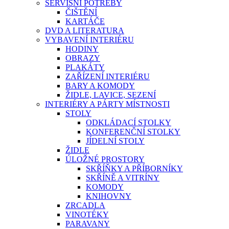
SERVISNÍ POTŘEBY
ČIŠTĚNÍ
KARTÁČE
DVD A LITERATURA
VYBAVENÍ INTERIÉRU
HODINY
OBRAZY
PLAKÁTY
ZAŘÍZENÍ INTERIÉRU
BARY A KOMODY
ŽIDLE, LAVICE, SEZENÍ
INTERIÉRY A PÁRTY MÍSTNOSTI
STOLY
ODKLÁDACÍ STOLKY
KONFERENČNÍ STOLKY
JÍDELNÍ STOLY
ŽIDLE
ÚLOŽNÉ PROSTORY
SKŘÍŇKY A PŘÍBORNÍKY
SKŘÍNĚ A VITRÍNY
KOMODY
KNIHOVNY
ZRCADLA
VINOTÉKY
PARAVANY