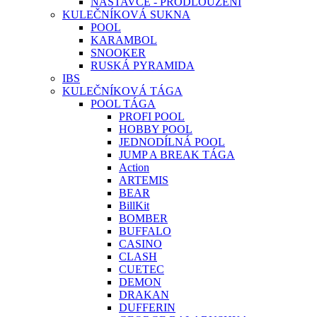
NÁSTAVCE - PRODLOUŽENÍ
KULEČNÍKOVÁ SUKNA
POOL
KARAMBOL
SNOOKER
RUSKÁ PYRAMIDA
IBS
KULEČNÍKOVÁ TÁGA
POOL TÁGA
PROFI POOL
HOBBY POOL
JEDNODÍLNÁ POOL
JUMP A BREAK TÁGA
Action
ARTEMIS
BEAR
BillKit
BOMBER
BUFFALO
CASINO
CLASH
CUETEC
DEMON
DRAKAN
DUFFERIN