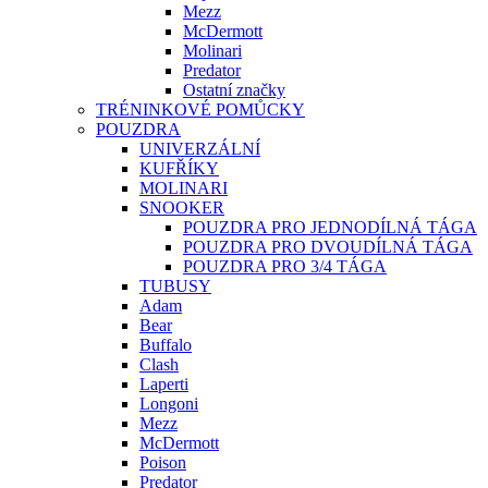
Mezz
McDermott
Molinari
Predator
Ostatní značky
TRÉNINKOVÉ POMŮCKY
POUZDRA
UNIVERZÁLNÍ
KUFŘÍKY
MOLINARI
SNOOKER
POUZDRA PRO JEDNODÍLNÁ TÁGA
POUZDRA PRO DVOUDÍLNÁ TÁGA
POUZDRA PRO 3/4 TÁGA
TUBUSY
Adam
Bear
Buffalo
Clash
Laperti
Longoni
Mezz
McDermott
Poison
Predator