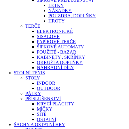
ŠIPKOVÉ PŘÍSLUŠENSTVÍ
LETKY
NÁSADKY
POUZDRA, DOPLŇKY
HROTY
TERČE
ELEKTRONICKÉ
SISÁLOVÉ
PAPÍROVÉ TERČE
ŠIPKOVÉ AUTOMATY
POUŽITÉ - BAZAR
KABINETY , SKŘÍŇKY
OKRUŽÍ A DOPLŇKY
NÁHRADNÍ DÍLY
STOLNÍ TENIS
STOLY
INDOOR
OUTDOOR
PÁLKY
PŘÍSLUŠENSTVÍ
KRYCÍ PLACHTY
MÍČKY
SÍTĚ
OSTATNÍ
ŠACHY A OSTATNÍ HRY