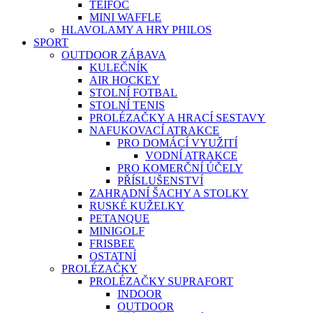
TEIFOC
MINI WAFFLE
HLAVOLAMY A HRY PHILOS
SPORT
OUTDOOR ZÁBAVA
KULEČNÍK
AIR HOCKEY
STOLNÍ FOTBAL
STOLNÍ TENIS
PROLÉZAČKY A HRACÍ SESTAVY
NAFUKOVACÍ ATRAKCE
PRO DOMÁCÍ VYUŽITÍ
VODNÍ ATRAKCE
PRO KOMERČNÍ ÚČELY
PŘÍSLUŠENSTVÍ
ZAHRADNÍ ŠACHY A STOLKY
RUSKÉ KUŽELKY
PETANQUE
MINIGOLF
FRISBEE
OSTATNÍ
PROLÉZAČKY
PROLÉZAČKY SUPRAFORT
INDOOR
OUTDOOR