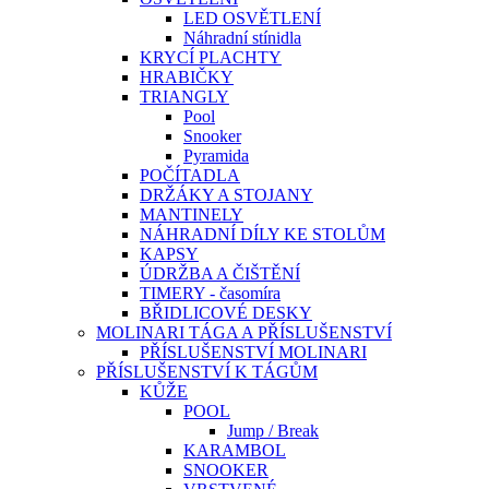
LED OSVĚTLENÍ
Náhradní stínidla
KRYCÍ PLACHTY
HRABIČKY
TRIANGLY
Pool
Snooker
Pyramida
POČÍTADLA
DRŽÁKY A STOJANY
MANTINELY
NÁHRADNÍ DÍLY KE STOLŮM
KAPSY
ÚDRŽBA A ČIŠTĚNÍ
TIMERY - časomíra
BŘIDLICOVÉ DESKY
MOLINARI TÁGA A PŘÍSLUŠENSTVÍ
PŘÍSLUŠENSTVÍ MOLINARI
PŘÍSLUŠENSTVÍ K TÁGŮM
KŮŽE
POOL
Jump / Break
KARAMBOL
SNOOKER