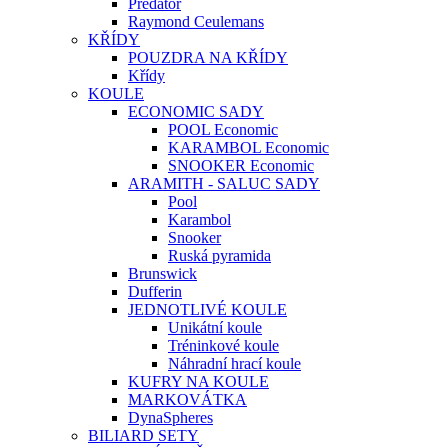
Predator
Raymond Ceulemans
KŘÍDY
POUZDRA NA KŘÍDY
Křídy
KOULE
ECONOMIC SADY
POOL Economic
KARAMBOL Economic
SNOOKER Economic
ARAMITH - SALUC SADY
Pool
Karambol
Snooker
Ruská pyramida
Brunswick
Dufferin
JEDNOTLIVÉ KOULE
Unikátní koule
Tréninkové koule
Náhradní hrací koule
KUFRY NA KOULE
MARKOVÁTKA
DynaSpheres
BILIARD SETY