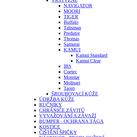
VRSTVENÉ
NAVIGATOR
MOORI
TIGER
Buffalo
Talisman
Predator
Thomas
Samurai
KAMUI
Kamui Standard
Kamui Clear
IBS
Cuetec
Monstar
Molinari
Taom
ŠROUBOVACÍ KŮŽE
ÚDRŽBA KŮŽE
RUČNÍKY
CHRÁNIČE ZÁVITŮ
VYVAŽOVÁNÍ A ZÁVAŽÍ
BUMPER - OCHRANA TÁGA
KOSTICE
ČIŠTĚNÍ ŠPIČKY