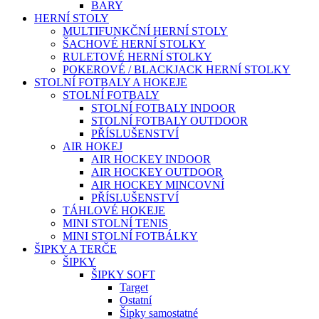
BARY
HERNÍ STOLY
MULTIFUNKČNÍ HERNÍ STOLY
ŠACHOVÉ HERNÍ STOLKY
RULETOVÉ HERNÍ STOLKY
POKEROVÉ / BLACKJACK HERNÍ STOLKY
STOLNÍ FOTBALY A HOKEJE
STOLNÍ FOTBALY
STOLNÍ FOTBALY INDOOR
STOLNÍ FOTBALY OUTDOOR
PŘÍSLUŠENSTVÍ
AIR HOKEJ
AIR HOCKEY INDOOR
AIR HOCKEY OUTDOOR
AIR HOCKEY MINCOVNÍ
PŘÍSLUŠENSTVÍ
TÁHLOVÉ HOKEJE
MINI STOLNÍ TENIS
MINI STOLNÍ FOTBÁLKY
ŠIPKY A TERČE
ŠIPKY
ŠIPKY SOFT
Target
Ostatní
Šipky samostatné