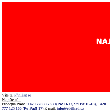
Vítejte,
Přihlásit se
Napište nám
Prodejna Praha:
+420 228 227 571(Po:13-17, St+Pá:10-18), +420
777 125 166 (Po-Pá:8-17)
E-mail:
info@ebillard.cz