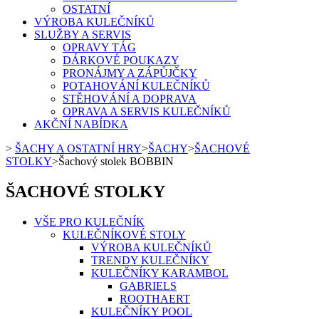
OSTATNÍ
VÝROBA KULEČNÍKŮ
SLUŽBY A SERVIS
OPRAVY TÁG
DÁRKOVÉ POUKAZY
PRONÁJMY A ZÁPŮJČKY
POTAHOVÁNÍ KULEČNÍKŮ
STĚHOVÁNÍ A DOPRAVA
OPRAVA A SERVIS KULEČNÍKŮ
AKČNÍ NABÍDKA
>
ŠACHY A OSTATNÍ HRY
>
ŠACHY
>
ŠACHOVÉ
STOLKY
>
Šachový stolek BOBBIN
ŠACHOVÉ STOLKY
VŠE PRO KULEČNÍK
KULEČNÍKOVÉ STOLY
VÝROBA KULEČNÍKŮ
TRENDY KULEČNÍKY
KULEČNÍKY KARAMBOL
GABRIELS
ROOTHAERT
KULEČNÍKY POOL