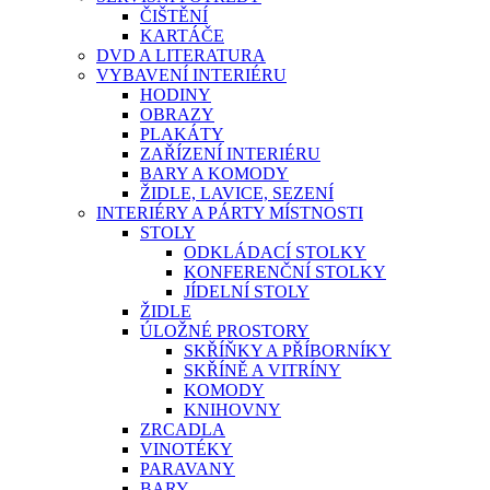
ČIŠTĚNÍ
KARTÁČE
DVD A LITERATURA
VYBAVENÍ INTERIÉRU
HODINY
OBRAZY
PLAKÁTY
ZAŘÍZENÍ INTERIÉRU
BARY A KOMODY
ŽIDLE, LAVICE, SEZENÍ
INTERIÉRY A PÁRTY MÍSTNOSTI
STOLY
ODKLÁDACÍ STOLKY
KONFERENČNÍ STOLKY
JÍDELNÍ STOLY
ŽIDLE
ÚLOŽNÉ PROSTORY
SKŘÍŇKY A PŘÍBORNÍKY
SKŘÍNĚ A VITRÍNY
KOMODY
KNIHOVNY
ZRCADLA
VINOTÉKY
PARAVANY
BARY