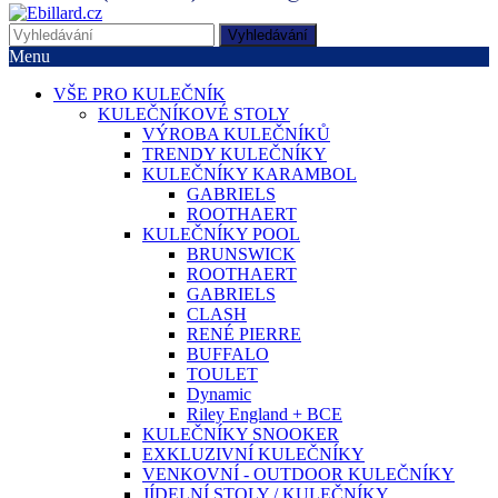
Vyhledávání
Menu
VŠE PRO KULEČNÍK
KULEČNÍKOVÉ STOLY
VÝROBA KULEČNÍKŮ
TRENDY KULEČNÍKY
KULEČNÍKY KARAMBOL
GABRIELS
ROOTHAERT
KULEČNÍKY POOL
BRUNSWICK
ROOTHAERT
GABRIELS
CLASH
RENÉ PIERRE
BUFFALO
TOULET
Dynamic
Riley England + BCE
KULEČNÍKY SNOOKER
EXKLUZIVNÍ KULEČNÍKY
VENKOVNÍ - OUTDOOR KULEČNÍKY
JÍDELNÍ STOLY / KULEČNÍKY