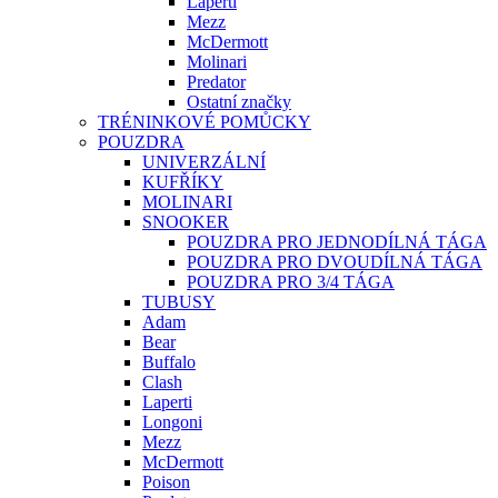
Laperti
Mezz
McDermott
Molinari
Predator
Ostatní značky
TRÉNINKOVÉ POMŮCKY
POUZDRA
UNIVERZÁLNÍ
KUFŘÍKY
MOLINARI
SNOOKER
POUZDRA PRO JEDNODÍLNÁ TÁGA
POUZDRA PRO DVOUDÍLNÁ TÁGA
POUZDRA PRO 3/4 TÁGA
TUBUSY
Adam
Bear
Buffalo
Clash
Laperti
Longoni
Mezz
McDermott
Poison