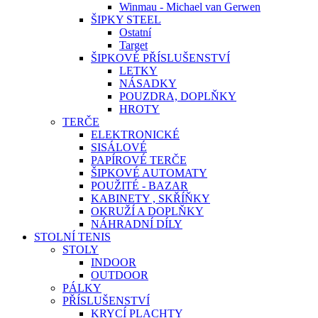
Winmau - Michael van Gerwen
ŠIPKY STEEL
Ostatní
Target
ŠIPKOVÉ PŘÍSLUŠENSTVÍ
LETKY
NÁSADKY
POUZDRA, DOPLŇKY
HROTY
TERČE
ELEKTRONICKÉ
SISÁLOVÉ
PAPÍROVÉ TERČE
ŠIPKOVÉ AUTOMATY
POUŽITÉ - BAZAR
KABINETY , SKŘÍŇKY
OKRUŽÍ A DOPLŇKY
NÁHRADNÍ DÍLY
STOLNÍ TENIS
STOLY
INDOOR
OUTDOOR
PÁLKY
PŘÍSLUŠENSTVÍ
KRYCÍ PLACHTY