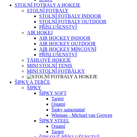
STOLNÍ FOTBALY A HOKEJE
STOLNÍ FOTBALY
STOLNÍ FOTBALY INDOOR
STOLNÍ FOTBALY OUTDOOR
PŘÍSLUŠENSTVÍ
AIR HOKEJ
AIR HOCKEY INDOOR
AIR HOCKEY OUTDOOR
AIR HOCKEY MINCOVNÍ
PŘÍSLUŠENSTVÍ
TÁHLOVÉ HOKEJE
MINI STOLNÍ TENIS
MINI STOLNÍ FOTBÁLKY
ŠIPKY A TERČE
ŠIPKY
ŠIPKY SOFT
Target
Ostatní
Šipky samostatné
Winmau - Michael van Gerwen
ŠIPKY STEEL
Ostatní
Target