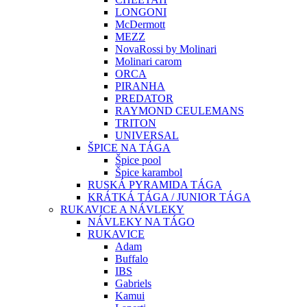
LONGONI
McDermott
MEZZ
NovaRossi by Molinari
Molinari carom
ORCA
PIRANHA
PREDATOR
RAYMOND CEULEMANS
TRITON
UNIVERSAL
ŠPICE NA TÁGA
Špice pool
Špice karambol
RUSKÁ PYRAMIDA TÁGA
KRÁTKÁ TÁGA / JUNIOR TÁGA
RUKAVICE A NÁVLEKY
NÁVLEKY NA TÁGO
RUKAVICE
Adam
Buffalo
IBS
Gabriels
Kamui