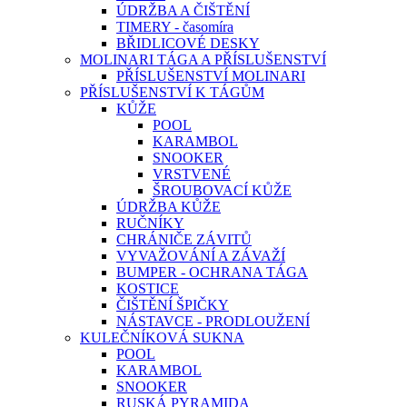
ÚDRŽBA A ČIŠTĚNÍ
TIMERY - časomíra
BŘIDLICOVÉ DESKY
MOLINARI TÁGA A PŘÍSLUŠENSTVÍ
PŘÍSLUŠENSTVÍ MOLINARI
PŘÍSLUŠENSTVÍ K TÁGŮM
KŮŽE
POOL
KARAMBOL
SNOOKER
VRSTVENÉ
ŠROUBOVACÍ KŮŽE
ÚDRŽBA KŮŽE
RUČNÍKY
CHRÁNIČE ZÁVITŮ
VYVAŽOVÁNÍ A ZÁVAŽÍ
BUMPER - OCHRANA TÁGA
KOSTICE
ČIŠTĚNÍ ŠPIČKY
NÁSTAVCE - PRODLOUŽENÍ
KULEČNÍKOVÁ SUKNA
POOL
KARAMBOL
SNOOKER
RUSKÁ PYRAMIDA