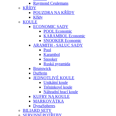
Raymond Ceulemans
KŘÍDY
POUZDRA NA KŘÍDY
Křídy
KOULE
ECONOMIC SADY
POOL Economic
KARAMBOL Economic
SNOOKER Economic
ARAMITH - SALUC SADY
Pool
Karambol
Snooker
Ruská pyramida
Brunswick
Dufferin
JEDNOTLIVÉ KOULE
Unikátní koule
Tréninkové koule
Náhradní hrací koule
KUFRY NA KOULE
MARKOVÁTKA
DynaSpheres
BILIARD SETY
SERVISNÍ POTŘEBY