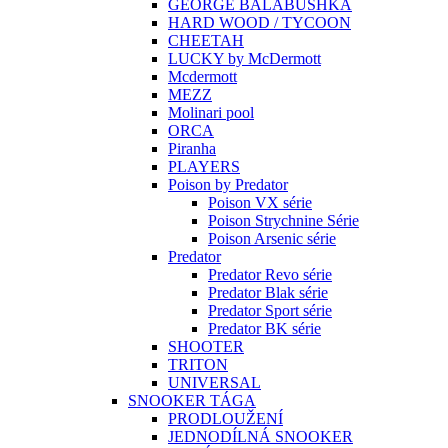
GEORGE BALABUSHKA
HARD WOOD / TYCOON
CHEETAH
LUCKY by McDermott
Mcdermott
MEZZ
Molinari pool
ORCA
Piranha
PLAYERS
Poison by Predator
Poison VX série
Poison Strychnine Série
Poison Arsenic série
Predator
Predator Revo série
Predator Blak série
Predator Sport série
Predator BK série
SHOOTER
TRITON
UNIVERSAL
SNOOKER TÁGA
PRODLOUŽENÍ
JEDNODÍLNÁ SNOOKER