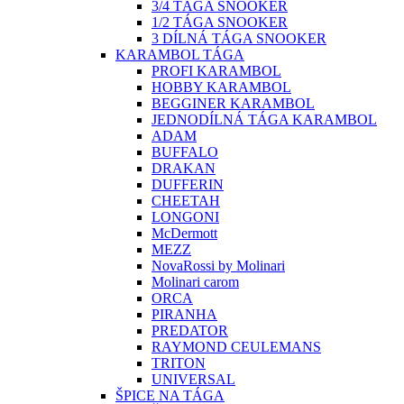
3/4 TÁGA SNOOKER
1/2 TÁGA SNOOKER
3 DÍLNÁ TÁGA SNOOKER
KARAMBOL TÁGA
PROFI KARAMBOL
HOBBY KARAMBOL
BEGGINER KARAMBOL
JEDNODÍLNÁ TÁGA KARAMBOL
ADAM
BUFFALO
DRAKAN
DUFFERIN
CHEETAH
LONGONI
McDermott
MEZZ
NovaRossi by Molinari
Molinari carom
ORCA
PIRANHA
PREDATOR
RAYMOND CEULEMANS
TRITON
UNIVERSAL
ŠPICE NA TÁGA