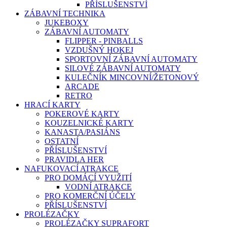
PŘÍSLUŠENSTVÍ
ZÁBAVNÍ TECHNIKA
JUKEBOXY
ZÁBAVNÍ AUTOMATY
FLIPPER - PINBALLS
VZDUŠNÝ HOKEJ
SPORTOVNÍ ZÁBAVNÍ AUTOMATY
SILOVÉ ZÁBAVNÍ AUTOMATY
KULEČNÍK MINCOVNÍ/ŽETONOVÝ
ARCADE
RETRO
HRACÍ KARTY
POKEROVÉ KARTY
KOUZELNICKÉ KARTY
KANASTA/PASIÁNS
OSTATNÍ
PŘÍSLUŠENSTVÍ
PRAVIDLA HER
NAFUKOVACÍ ATRAKCE
PRO DOMÁCÍ VYUŽITÍ
VODNÍ ATRAKCE
PRO KOMERČNÍ ÚČELY
PŘÍSLUŠENSTVÍ
PROLÉZAČKY
PROLÉZAČKY SUPRAFORT