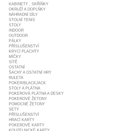
KABINETY , SKŘÍŇKY
OKRUŽÍ A DOPLŇKY
NÁHRADNÍ DÍLY
STOLNÍ TENIS
STOLY
INDOOR
OUTDOOR
PÁLKY
PŘÍSLUŠENSTVÍ
KRYCÍ PLACHTY
MÍČKY
SÍTĚ
OSTATNÍ
ŠACHY A OSTATNÍ HRY
RULETA
POKER/BLACKJACK
STOLY A PLÁTNA
POKEROVÁ PLÁTNA A DESKY
POKEROVÉ ŽETONY
POMOCNÉ ŽETONY
SETY
PŘÍSLUŠENSTVÍ
HRACÍ KARTY
POKEROVÉ KARTY
KOUZELNICKÉ KARTY