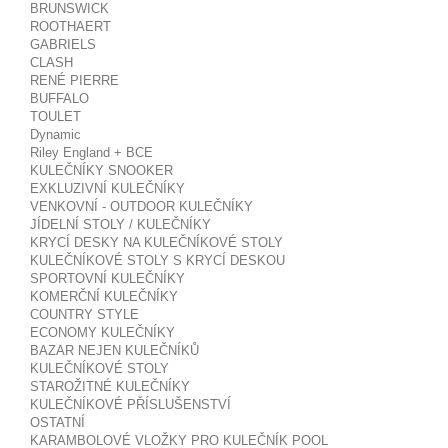
BRUNSWICK
ROOTHAERT
GABRIELS
CLASH
RENÉ PIERRE
BUFFALO
TOULET
Dynamic
Riley England + BCE
KULEČNÍKY SNOOKER
EXKLUZIVNÍ KULEČNÍKY
VENKOVNÍ - OUTDOOR KULEČNÍKY
JÍDELNÍ STOLY / KULEČNÍKY
KRYCÍ DESKY NA KULEČNÍKOVÉ STOLY
KULEČNÍKOVÉ STOLY S KRYCÍ DESKOU
SPORTOVNÍ KULEČNÍKY
KOMERČNÍ KULEČNÍKY
COUNTRY STYLE
ECONOMY KULEČNÍKY
BAZAR NEJEN KULEČNÍKŮ
KULEČNÍKOVÉ STOLY
STAROŽITNÉ KULEČNÍKY
KULEČNÍKOVÉ PŘÍSLUŠENSTVÍ
OSTATNÍ
KARAMBOLOVÉ VLOŽKY PRO KULEČNÍK POOL