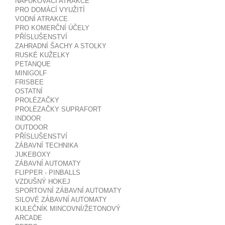
NAFUKOVACÍ ATRAKCE
PRO DOMÁCÍ VYUŽITÍ
VODNÍ ATRAKCE
PRO KOMERČNÍ ÚČELY
PŘÍSLUŠENSTVÍ
ZAHRADNÍ ŠACHY A STOLKY
RUSKÉ KUŽELKY
PETANQUE
MINIGOLF
FRISBEE
OSTATNÍ
PROLÉZAČKY
PROLÉZAČKY SUPRAFORT
INDOOR
OUTDOOR
PŘÍSLUŠENSTVÍ
ZÁBAVNÍ TECHNIKA
JUKEBOXY
ZÁBAVNÍ AUTOMATY
FLIPPER - PINBALLS
VZDUŠNÝ HOKEJ
SPORTOVNÍ ZÁBAVNÍ AUTOMATY
SILOVÉ ZÁBAVNÍ AUTOMATY
KULEČNÍK MINCOVNÍ/ŽETONOVÝ
ARCADE