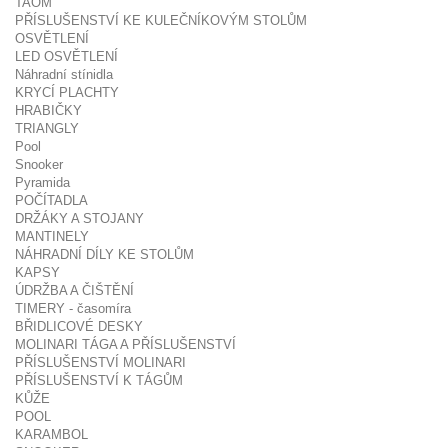
TAOM
PŘÍSLUŠENSTVÍ KE KULEČNÍKOVÝM STOLŮM
OSVĚTLENÍ
LED OSVĚTLENÍ
Náhradní stínidla
KRYCÍ PLACHTY
HRABIČKY
TRIANGLY
Pool
Snooker
Pyramida
POČÍTADLA
DRŽÁKY A STOJANY
MANTINELY
NÁHRADNÍ DÍLY KE STOLŮM
KAPSY
ÚDRŽBA A ČIŠTĚNÍ
TIMERY - časomíra
BŘIDLICOVÉ DESKY
MOLINARI TÁGA A PŘÍSLUŠENSTVÍ
PŘÍSLUŠENSTVÍ MOLINARI
PŘÍSLUŠENSTVÍ K TÁGŮM
KŮŽE
POOL
KARAMBOL