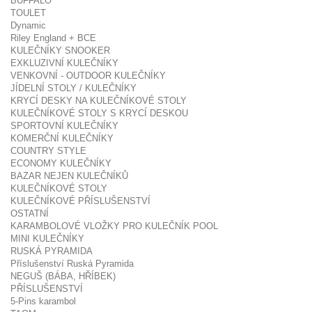
BUFFALO
TOULET
Dynamic
Riley England + BCE
KULEČNÍKY SNOOKER
EXKLUZIVNÍ KULEČNÍKY
VENKOVNÍ - OUTDOOR KULEČNÍKY
JÍDELNÍ STOLY / KULEČNÍKY
KRYCÍ DESKY NA KULEČNÍKOVÉ STOLY
KULEČNÍKOVÉ STOLY S KRYCÍ DESKOU
SPORTOVNÍ KULEČNÍKY
KOMERČNÍ KULEČNÍKY
COUNTRY STYLE
ECONOMY KULEČNÍKY
BAZAR NEJEN KULEČNÍKŮ
KULEČNÍKOVÉ STOLY
KULEČNÍKOVÉ PŘÍSLUŠENSTVÍ
OSTATNÍ
KARAMBOLOVÉ VLOŽKY PRO KULEČNÍK POOL
MINI KULEČNÍKY
RUSKÁ PYRAMIDA
Příslušenství Ruská Pyramida
NEGUŠ (BÁBA, HŘÍBEK)
PŘÍSLUŠENSTVÍ
5-Pins karambol