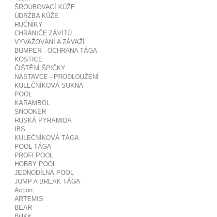
ŠROUBOVACÍ KŮŽE
ÚDRŽBA KŮŽE
RUČNÍKY
CHRÁNIČE ZÁVITŮ
VYVAŽOVÁNÍ A ZÁVAŽÍ
BUMPER - OCHRANA TÁGA
KOSTICE
ČIŠTĚNÍ ŠPIČKY
NÁSTAVCE - PRODLOUŽENÍ
KULEČNÍKOVÁ SUKNA
POOL
KARAMBOL
SNOOKER
RUSKÁ PYRAMIDA
IBS
KULEČNÍKOVÁ TÁGA
POOL TÁGA
PROFI POOL
HOBBY POOL
JEDNODÍLNÁ POOL
JUMP A BREAK TÁGA
Action
ARTEMIS
BEAR
BillKit