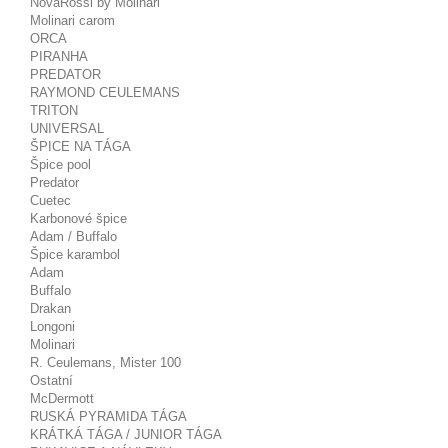
NovaRossi by Molinari
Molinari carom
ORCA
PIRANHA
PREDATOR
RAYMOND CEULEMANS
TRITON
UNIVERSAL
ŠPICE NA TÁGA
Špice pool
Predator
Cuetec
Karbonové špice
Adam / Buffalo
Špice karambol
Adam
Buffalo
Drakan
Longoni
Molinari
R. Ceulemans, Mister 100
Ostatní
McDermott
RUSKÁ PYRAMIDA TÁGA
KRÁTKÁ TÁGA / JUNIOR TÁGA