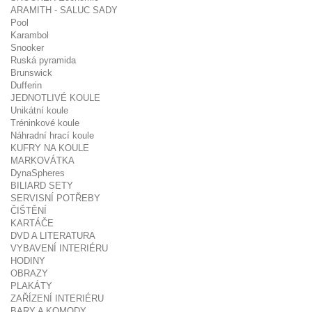
ARAMITH - SALUC SADY
Pool
Karambol
Snooker
Ruská pyramida
Brunswick
Dufferin
JEDNOTLIVÉ KOULE
Unikátní koule
Tréninkové koule
Náhradní hrací koule
KUFRY NA KOULE
MARKOVÁTKA
DynaSpheres
BILIARD SETY
SERVISNÍ POTŘEBY
ČIŠTĚNÍ
KARTÁČE
DVD A LITERATURA
VYBAVENÍ INTERIÉRU
HODINY
OBRAZY
PLAKÁTY
ZAŘÍZENÍ INTERIÉRU
BARY A KOMODY