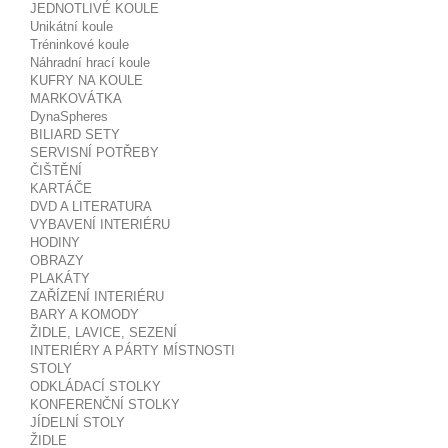
JEDNOTLIVÉ KOULE
Unikátní koule
Tréninkové koule
Náhradní hrací koule
KUFRY NA KOULE
MARKOVÁTKA
DynaSpheres
BILIARD SETY
SERVISNÍ POTŘEBY
ČIŠTĚNÍ
KARTÁČE
DVD A LITERATURA
VYBAVENÍ INTERIÉRU
HODINY
OBRAZY
PLAKÁTY
ZAŘÍZENÍ INTERIÉRU
BARY A KOMODY
ŽIDLE, LAVICE, SEZENÍ
INTERIÉRY A PÁRTY MÍSTNOSTI
STOLY
ODKLÁDACÍ STOLKY
KONFERENČNÍ STOLKY
JÍDELNÍ STOLY
ŽIDLE