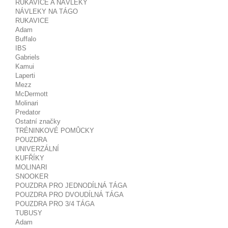
RUKAVICE A NÁVLEKY
NÁVLEKY NA TÁGO
RUKAVICE
Adam
Buffalo
IBS
Gabriels
Kamui
Laperti
Mezz
McDermott
Molinari
Predator
Ostatní značky
TRÉNINKOVÉ POMŮCKY
POUZDRA
UNIVERZÁLNÍ
KUFŘÍKY
MOLINARI
SNOOKER
POUZDRA PRO JEDNODÍLNÁ TÁGA
POUZDRA PRO DVOUDÍLNÁ TÁGA
POUZDRA PRO 3/4 TÁGA
TUBUSY
Adam