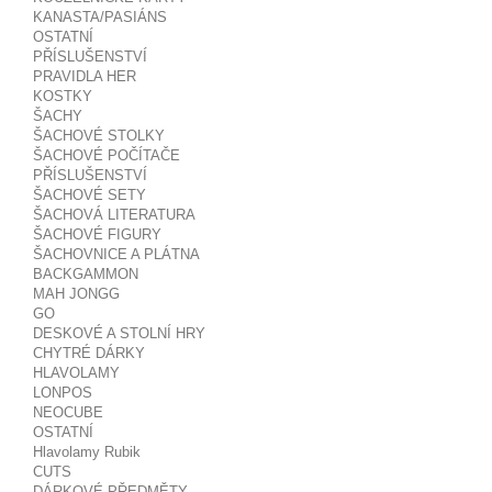
KANASTA/PASIÁNS
OSTATNÍ
PŘÍSLUŠENSTVÍ
PRAVIDLA HER
KOSTKY
ŠACHY
ŠACHOVÉ STOLKY
ŠACHOVÉ POČÍTAČE
PŘÍSLUŠENSTVÍ
ŠACHOVÉ SETY
ŠACHOVÁ LITERATURA
ŠACHOVÉ FIGURY
ŠACHOVNICE A PLÁTNA
BACKGAMMON
MAH JONGG
GO
DESKOVÉ A STOLNÍ HRY
CHYTRÉ DÁRKY
HLAVOLAMY
LONPOS
NEOCUBE
OSTATNÍ
Hlavolamy Rubik
CUTS
DÁRKOVÉ PŘEDMĚTY