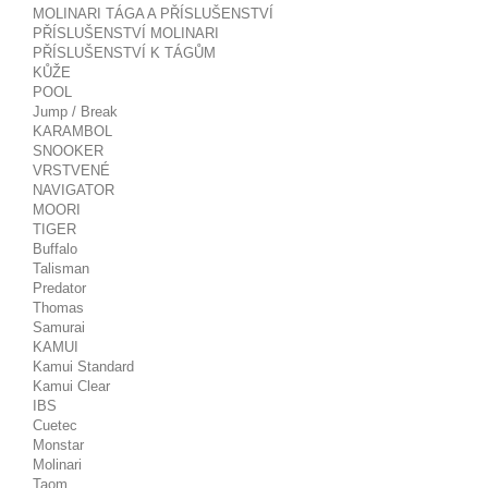
MOLINARI TÁGA A PŘÍSLUŠENSTVÍ
PŘÍSLUŠENSTVÍ MOLINARI
PŘÍSLUŠENSTVÍ K TÁGŮM
KŮŽE
POOL
Jump / Break
KARAMBOL
SNOOKER
VRSTVENÉ
NAVIGATOR
MOORI
TIGER
Buffalo
Talisman
Predator
Thomas
Samurai
KAMUI
Kamui Standard
Kamui Clear
IBS
Cuetec
Monstar
Molinari
Taom