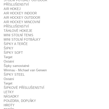
STOLNÍ FOTBALY OUTDOOR
PŘÍSLUŠENSTVÍ
AIR HOKEJ
AIR HOCKEY INDOOR
AIR HOCKEY OUTDOOR
AIR HOCKEY MINCOVNÍ
PŘÍSLUŠENSTVÍ
TÁHLOVÉ HOKEJE
MINI STOLNÍ TENIS
MINI STOLNÍ FOTBÁLKY
ŠIPKY A TERČE
ŠIPKY
ŠIPKY SOFT
Target
Ostatní
Šipky samostatné
Winmau - Michael van Gerwen
ŠIPKY STEEL
Ostatní
Target
ŠIPKOVÉ PŘÍSLUŠENSTVÍ
LETKY
NÁSADKY
POUZDRA, DOPLŇKY
HROTY