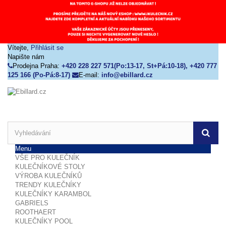
Vítejte,
Přihlásit se
Napište nám
Prodejna Praha:
+420 228 227 571(Po:13-17, St+Pá:10-18), +420 777
125 166 (Po-Pá:8-17)
E-mail:
info@ebillard.cz
Menu
VŠE PRO KULEČNÍK
KULEČNÍKOVÉ STOLY
VÝROBA KULEČNÍKŮ
TRENDY KULEČNÍKY
KULEČNÍKY KARAMBOL
GABRIELS
ROOTHAERT
KULEČNÍKY POOL