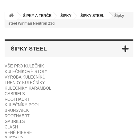
ŠIPKY A TERČE
ŠIPKY
ŠIPKY STEEL
Šipky
steel Winmau Neutron 23g
ŠIPKY STEEL
VŠE PRO KULEČNÍK
KULEČNÍKOVÉ STOLY
VÝROBA KULEČNÍKŮ
TRENDY KULEČNÍKY
KULEČNÍKY KARAMBOL
GABRIELS
ROOTHAERT
KULEČNÍKY POOL
BRUNSWICK
ROOTHAERT
GABRIELS
CLASH
RENÉ PIERRE