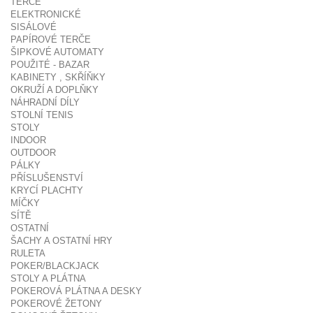
TERČE
ELEKTRONICKÉ
SISÁLOVÉ
PAPÍROVÉ TERČE
ŠIPKOVÉ AUTOMATY
POUŽITÉ - BAZAR
KABINETY , SKŘÍŇKY
OKRUŽÍ A DOPLŇKY
NÁHRADNÍ DÍLY
STOLNÍ TENIS
STOLY
INDOOR
OUTDOOR
PÁLKY
PŘÍSLUŠENSTVÍ
KRYCÍ PLACHTY
MÍČKY
SÍTĚ
OSTATNÍ
ŠACHY A OSTATNÍ HRY
RULETA
POKER/BLACKJACK
STOLY A PLÁTNA
POKEROVÁ PLÁTNA A DESKY
POKEROVÉ ŽETONY