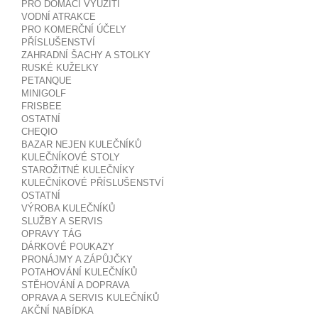
PRO DOMÁCÍ VYUŽITÍ
VODNÍ ATRAKCE
PRO KOMERČNÍ ÚČELY
PŘÍSLUŠENSTVÍ
ZAHRADNÍ ŠACHY A STOLKY
RUSKÉ KUŽELKY
PETANQUE
MINIGOLF
FRISBEE
OSTATNÍ
CHEQIO
BAZAR NEJEN KULEČNÍKŮ
KULEČNÍKOVÉ STOLY
STAROŽITNÉ KULEČNÍKY
KULEČNÍKOVÉ PŘÍSLUŠENSTVÍ
OSTATNÍ
VÝROBA KULEČNÍKŮ
SLUŽBY A SERVIS
OPRAVY TÁG
DÁRKOVÉ POUKAZY
PRONÁJMY A ZÁPŮJČKY
POTAHOVÁNÍ KULEČNÍKŮ
STĚHOVÁNÍ A DOPRAVA
OPRAVA A SERVIS KULEČNÍKŮ
AKČNÍ NABÍDKA