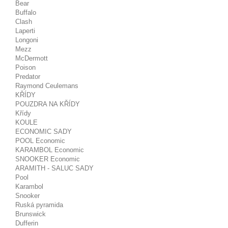
Bear
Buffalo
Clash
Laperti
Longoni
Mezz
McDermott
Poison
Predator
Raymond Ceulemans
KŘÍDY
POUZDRA NA KŘÍDY
Křídy
KOULE
ECONOMIC SADY
POOL Economic
KARAMBOL Economic
SNOOKER Economic
ARAMITH - SALUC SADY
Pool
Karambol
Snooker
Ruská pyramida
Brunswick
Dufferin