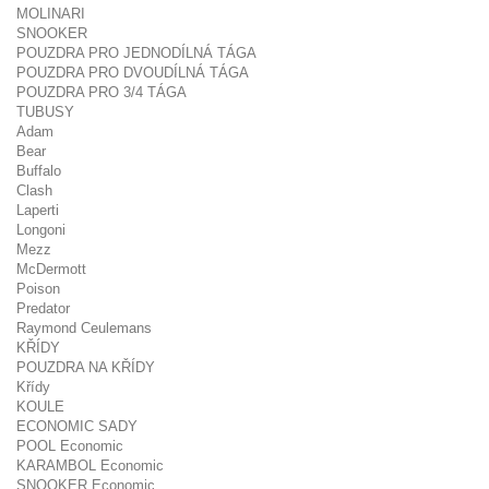
MOLINARI
SNOOKER
POUZDRA PRO JEDNODÍLNÁ TÁGA
POUZDRA PRO DVOUDÍLNÁ TÁGA
POUZDRA PRO 3/4 TÁGA
TUBUSY
Adam
Bear
Buffalo
Clash
Laperti
Longoni
Mezz
McDermott
Poison
Predator
Raymond Ceulemans
KŘÍDY
POUZDRA NA KŘÍDY
Křídy
KOULE
ECONOMIC SADY
POOL Economic
KARAMBOL Economic
SNOOKER Economic