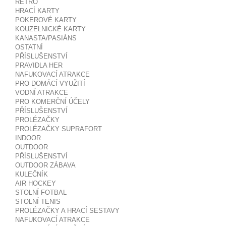
RETRO
HRACÍ KARTY
POKEROVÉ KARTY
KOUZELNICKÉ KARTY
KANASTA/PASIÁNS
OSTATNÍ
PŘÍSLUŠENSTVÍ
PRAVIDLA HER
NAFUKOVACÍ ATRAKCE
PRO DOMÁCÍ VYUŽITÍ
VODNÍ ATRAKCE
PRO KOMERČNÍ ÚČELY
PŘÍSLUŠENSTVÍ
PROLÉZAČKY
PROLÉZAČKY SUPRAFORT
INDOOR
OUTDOOR
PŘÍSLUŠENSTVÍ
OUTDOOR ZÁBAVA
KULEČNÍK
AIR HOCKEY
STOLNÍ FOTBAL
STOLNÍ TENIS
PROLÉZAČKY A HRACÍ SESTAVY
NAFUKOVACÍ ATRAKCE