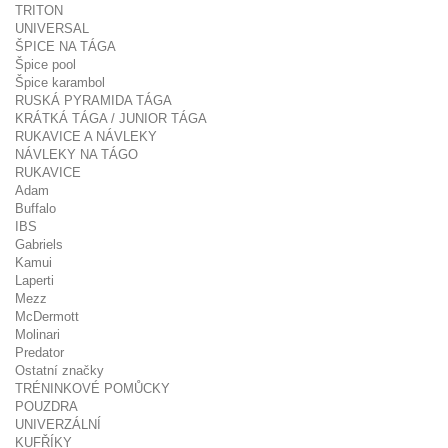
TRITON
UNIVERSAL
ŠPICE NA TÁGA
Špice pool
Špice karambol
RUSKÁ PYRAMIDA TÁGA
KRÁTKÁ TÁGA / JUNIOR TÁGA
RUKAVICE A NÁVLEKY
NÁVLEKY NA TÁGO
RUKAVICE
Adam
Buffalo
IBS
Gabriels
Kamui
Laperti
Mezz
McDermott
Molinari
Predator
Ostatní značky
TRÉNINKOVÉ POMŮCKY
POUZDRA
UNIVERZÁLNÍ
KUFŘÍKY