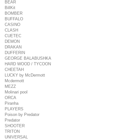
BEAR
BillKit
BOMBER
BUFFALO
CASINO
CLASH
CUETEC
DEMON
DRAKAN
DUFFERIN
GEORGE BALABUSHKA
HARD WOOD / TYCOON
CHEETAH
LUCKY by McDermott
Mcdermott
MEZZ
Molinari pool
ORCA
Piranha
PLAYERS
Poison by Predator
Predator
SHOOTER
TRITON
UNIVERSAL