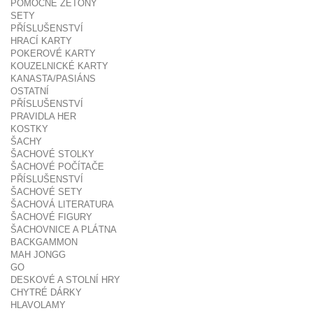
POMOCNÉ ŽETONY
SETY
PŘÍSLUŠENSTVÍ
HRACÍ KARTY
POKEROVÉ KARTY
KOUZELNICKÉ KARTY
KANASTA/PASIÁNS
OSTATNÍ
PŘÍSLUŠENSTVÍ
PRAVIDLA HER
KOSTKY
ŠACHY
ŠACHOVÉ STOLKY
ŠACHOVÉ POČÍTAČE
PŘÍSLUŠENSTVÍ
ŠACHOVÉ SETY
ŠACHOVÁ LITERATURA
ŠACHOVÉ FIGURY
ŠACHOVNICE A PLÁTNA
BACKGAMMON
MAH JONGG
GO
DESKOVÉ A STOLNÍ HRY
CHYTRÉ DÁRKY
HLAVOLAMY