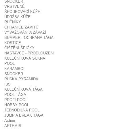
SNOOKER
VRSTVENÉ
ŠROUBOVACÍ KŮŽE
ÚDRŽBA KŮŽE
RUČNÍKY
CHRÁNIČE ZÁVITŮ
VYVAŽOVÁNÍ A ZÁVAŽÍ
BUMPER - OCHRANA TÁGA
KOSTICE
ČIŠTĚNÍ ŠPIČKY
NÁSTAVCE - PRODLOUŽENÍ
KULEČNÍKOVÁ SUKNA
POOL
KARAMBOL
SNOOKER
RUSKÁ PYRAMIDA
IBS
KULEČNÍKOVÁ TÁGA
POOL TÁGA
PROFI POOL
HOBBY POOL
JEDNODÍLNÁ POOL
JUMP A BREAK TÁGA
Action
ARTEMIS