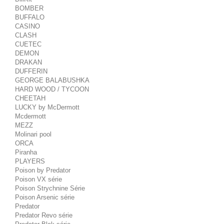
BOMBER
BUFFALO
CASINO
CLASH
CUETEC
DEMON
DRAKAN
DUFFERIN
GEORGE BALABUSHKA
HARD WOOD / TYCOON
CHEETAH
LUCKY by McDermott
Mcdermott
MEZZ
Molinari pool
ORCA
Piranha
PLAYERS
Poison by Predator
Poison VX série
Poison Strychnine Série
Poison Arsenic série
Predator
Predator Revo série