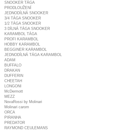
SNOOKER TÁGA
PRODLOUŽENÍ
JEDNODÍLNÁ SNOOKER
3/4 TÁGA SNOOKER
1/2 TÁGA SNOOKER
3 DÍLNÁ TÁGA SNOOKER
KARAMBOL TÁGA
PROFI KARAMBOL
HOBBY KARAMBOL
BEGGINER KARAMBOL
JEDNODÍLNÁ TÁGA KARAMBOL
ADAM
BUFFALO
DRAKAN
DUFFERIN
CHEETAH
LONGONI
McDermott
MEZZ
NovaRossi by Molinari
Molinari carom
ORCA
PIRANHA
PREDATOR
RAYMOND CEULEMANS