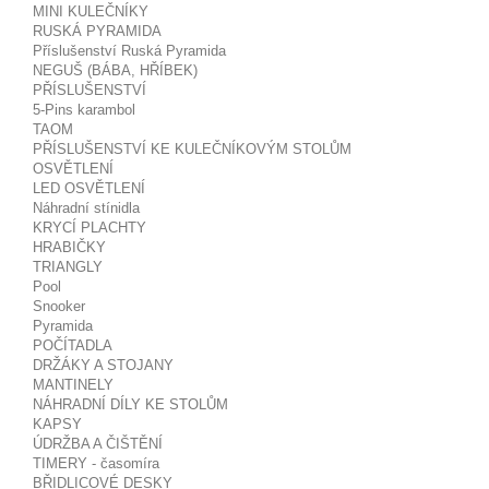
MINI KULEČNÍKY
RUSKÁ PYRAMIDA
Příslušenství Ruská Pyramida
NEGUŠ (BÁBA, HŘÍBEK)
PŘÍSLUŠENSTVÍ
5-Pins karambol
TAOM
PŘÍSLUŠENSTVÍ KE KULEČNÍKOVÝM STOLŮM
OSVĚTLENÍ
LED OSVĚTLENÍ
Náhradní stínidla
KRYCÍ PLACHTY
HRABIČKY
TRIANGLY
Pool
Snooker
Pyramida
POČÍTADLA
DRŽÁKY A STOJANY
MANTINELY
NÁHRADNÍ DÍLY KE STOLŮM
KAPSY
ÚDRŽBA A ČIŠTĚNÍ
TIMERY - časomíra
BŘIDLICOVÉ DESKY