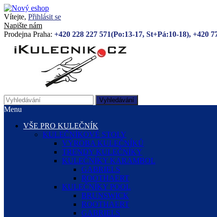
Vítejte,
Přihlásit se
Napište nám
Prodejna Praha:
+420 228 227 571(Po:13-17, St+Pá:10-18), +420 7
Vyhledávání
Menu
VŠE PRO KULEČNÍK
KULEČNÍKOVÉ STOLY
VÝROBA KULEČNÍKŮ
TRENDY KULEČNÍKY
KULEČNÍKY KARAMBOL
GABRIELS
ROOTHAERT
KULEČNÍKY POOL
BRUNSWICK
ROOTHAERT
GABRIELS