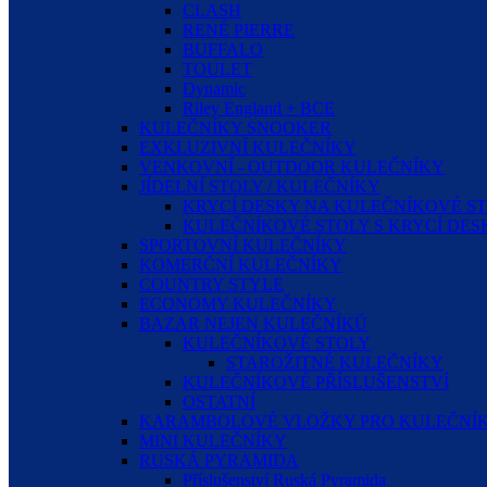
CLASH
RENÉ PIERRE
BUFFALO
TOULET
Dynamic
Riley England + BCE
KULEČNÍKY SNOOKER
EXKLUZIVNÍ KULEČNÍKY
VENKOVNÍ - OUTDOOR KULEČNÍKY
JÍDELNÍ STOLY / KULEČNÍKY
KRYCÍ DESKY NA KULEČNÍKOVÉ S
KULEČNÍKOVÉ STOLY S KRYCÍ DE
SPORTOVNÍ KULEČNÍKY
KOMERČNÍ KULEČNÍKY
COUNTRY STYLE
ECONOMY KULEČNÍKY
BAZAR NEJEN KULEČNÍKŮ
KULEČNÍKOVÉ STOLY
STAROŽITNÉ KULEČNÍKY
KULEČNÍKOVÉ PŘÍSLUŠENSTVÍ
OSTATNÍ
KARAMBOLOVÉ VLOŽKY PRO KULEČNÍK
MINI KULEČNÍKY
RUSKÁ PYRAMIDA
Příslušenství Ruská Pyramida