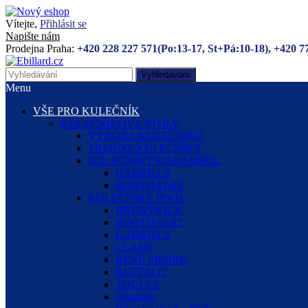
Vítejte,
Přihlásit se
Napište nám
Prodejna Praha:
+420 228 227 571(Po:13-17, St+Pá:10-18), +420 7
Vyhledávání
Menu
VŠE PRO KULEČNÍK
KULEČNÍKOVÉ STOLY
VÝROBA KULEČNÍKŮ
TRENDY KULEČNÍKY
KULEČNÍKY KARAMBOL
GABRIELS
ROOTHAERT
KULEČNÍKY POOL
BRUNSWICK
ROOTHAERT
GABRIELS
CLASH
RENÉ PIERRE
BUFFALO
TOULET
Dynamic