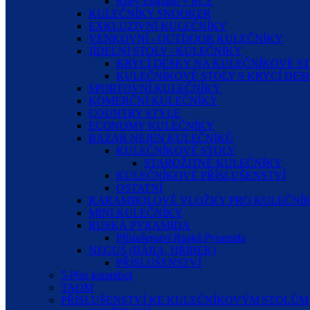
Riley England + BCE
KULEČNÍKY SNOOKER
EXKLUZIVNÍ KULEČNÍKY
VENKOVNÍ - OUTDOOR KULEČNÍKY
JÍDELNÍ STOLY / KULEČNÍKY
KRYCÍ DESKY NA KULEČNÍKOVÉ S
KULEČNÍKOVÉ STOLY S KRYCÍ DE
SPORTOVNÍ KULEČNÍKY
KOMERČNÍ KULEČNÍKY
COUNTRY STYLE
ECONOMY KULEČNÍKY
BAZAR NEJEN KULEČNÍKŮ
KULEČNÍKOVÉ STOLY
STAROŽITNÉ KULEČNÍKY
KULEČNÍKOVÉ PŘÍSLUŠENSTVÍ
OSTATNÍ
KARAMBOLOVÉ VLOŽKY PRO KULEČNÍK
MINI KULEČNÍKY
RUSKÁ PYRAMIDA
Příslušenství Ruská Pyramida
NEGUŠ (BÁBA, HŘÍBEK)
PŘÍSLUŠENSTVÍ
5-Pins karambol
TAOM
PŘÍSLUŠENSTVÍ KE KULEČNÍKOVÝM STOLŮM