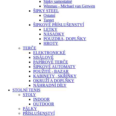
Šipky samostatné
Winmau - Michael van Gerwen
ŠIPKY STEEL
Ostatní
Target
ŠIPKOVÉ PŘÍSLUŠENSTVÍ
LETKY
NÁSADKY
POUZDRA, DOPLŇKY
HROTY
TERČE
ELEKTRONICKÉ
SISÁLOVÉ
PAPÍROVÉ TERČE
ŠIPKOVÉ AUTOMATY
POUŽITÉ - BAZAR
KABINETY , SKŘÍŇKY
OKRUŽÍ A DOPLŇKY
NÁHRADNÍ DÍLY
STOLNÍ TENIS
STOLY
INDOOR
OUTDOOR
PÁLKY
PŘÍSLUŠENSTVÍ