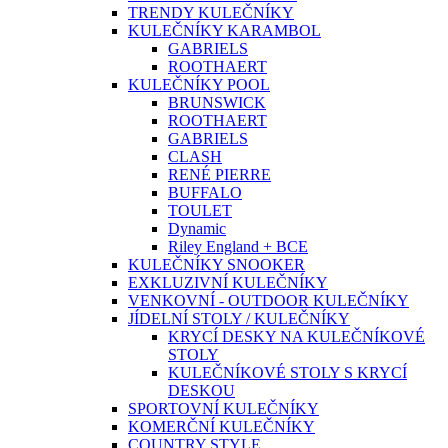
TRENDY KULEČNÍKY
KULEČNÍKY KARAMBOL
GABRIELS
ROOTHAERT
KULEČNÍKY POOL
BRUNSWICK
ROOTHAERT
GABRIELS
CLASH
RENÉ PIERRE
BUFFALO
TOULET
Dynamic
Riley England + BCE
KULEČNÍKY SNOOKER
EXKLUZIVNÍ KULEČNÍKY
VENKOVNÍ - OUTDOOR KULEČNÍKY
JÍDELNÍ STOLY / KULEČNÍKY
KRYCÍ DESKY NA KULEČNÍKOVÉ
STOLY
KULEČNÍKOVÉ STOLY S KRYCÍ
DESKOU
SPORTOVNÍ KULEČNÍKY
KOMERČNÍ KULEČNÍKY
COUNTRY STYLE