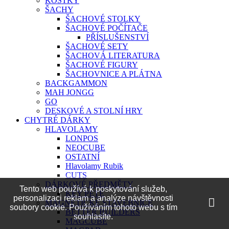
KOSTKY
ŠACHY
ŠACHOVÉ STOLKY
ŠACHOVÉ POČÍTAČE
PŘÍSLUŠENSTVÍ
ŠACHOVÉ SETY
ŠACHOVÁ LITERATURA
ŠACHOVÉ FIGURY
ŠACHOVNICE A PLÁTNA
BACKGAMMON
MAH JONGG
GO
DESKOVÉ A STOLNÍ HRY
CHYTRÉ DÁRKY
HLAVOLAMY
LONPOS
NEOCUBE
OSTATNÍ
Hlavolamy Rubik
CUTS
DÁRKOVÉ PŘEDMĚTY
Tento web používá k poskytování služeb,
KEY PETE
personalizaci reklam a analýze návštěvnosti
MAGNETICKÉ STAVEBNICE
soubory cookie. Používáním tohoto webu s tím
BETTER BUILDERS
souhlasíte.
MAGCUBE