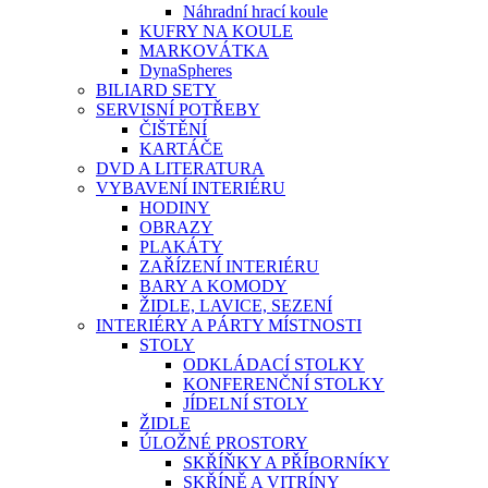
Náhradní hrací koule
KUFRY NA KOULE
MARKOVÁTKA
DynaSpheres
BILIARD SETY
SERVISNÍ POTŘEBY
ČIŠTĚNÍ
KARTÁČE
DVD A LITERATURA
VYBAVENÍ INTERIÉRU
HODINY
OBRAZY
PLAKÁTY
ZAŘÍZENÍ INTERIÉRU
BARY A KOMODY
ŽIDLE, LAVICE, SEZENÍ
INTERIÉRY A PÁRTY MÍSTNOSTI
STOLY
ODKLÁDACÍ STOLKY
KONFERENČNÍ STOLKY
JÍDELNÍ STOLY
ŽIDLE
ÚLOŽNÉ PROSTORY
SKŘÍŇKY A PŘÍBORNÍKY
SKŘÍNĚ A VITRÍNY