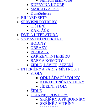
Náhradní hrací koule
KUFRY NA KOULE
MARKOVÁTKA
DynaSpheres
BILIARD SETY
SERVISNÍ POTŘEBY
ČIŠTĚNÍ
KARTÁČE
DVD A LITERATURA
VYBAVENÍ INTERIÉRU
HODINY
OBRAZY
PLAKÁTY
ZAŘÍZENÍ INTERIÉRU
BARY A KOMODY
ŽIDLE, LAVICE, SEZENÍ
INTERIÉRY A PÁRTY MÍSTNOSTI
STOLY
ODKLÁDACÍ STOLKY
KONFERENČNÍ STOLKY
JÍDELNÍ STOLY
ŽIDLE
ÚLOŽNÉ PROSTORY
SKŘÍŇKY A PŘÍBORNÍKY
SKŘÍNĚ A VITRÍNY