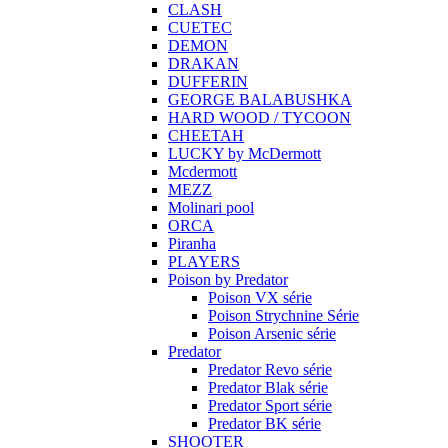
CLASH
CUETEC
DEMON
DRAKAN
DUFFERIN
GEORGE BALABUSHKA
HARD WOOD / TYCOON
CHEETAH
LUCKY by McDermott
Mcdermott
MEZZ
Molinari pool
ORCA
Piranha
PLAYERS
Poison by Predator
Poison VX série
Poison Strychnine Série
Poison Arsenic série
Predator
Predator Revo série
Predator Blak série
Predator Sport série
Predator BK série
SHOOTER