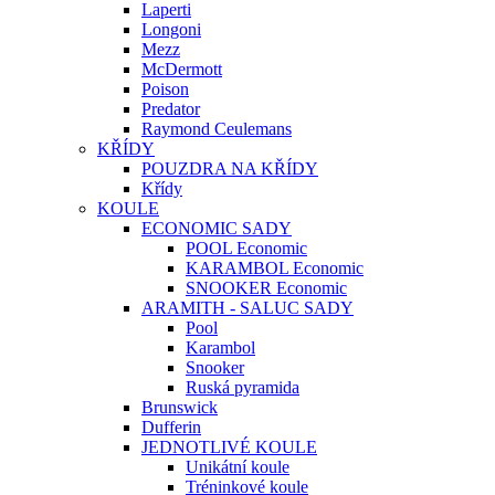
Laperti
Longoni
Mezz
McDermott
Poison
Predator
Raymond Ceulemans
KŘÍDY
POUZDRA NA KŘÍDY
Křídy
KOULE
ECONOMIC SADY
POOL Economic
KARAMBOL Economic
SNOOKER Economic
ARAMITH - SALUC SADY
Pool
Karambol
Snooker
Ruská pyramida
Brunswick
Dufferin
JEDNOTLIVÉ KOULE
Unikátní koule
Tréninkové koule