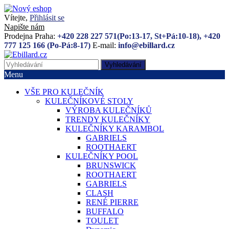
Vítejte,
Přihlásit se
Napište nám
Prodejna Praha:
+420 228 227 571(Po:13-17, St+Pá:10-18), +420
777 125 166 (Po-Pá:8-17)
E-mail:
info@ebillard.cz
Vyhledávání
Menu
VŠE PRO KULEČNÍK
KULEČNÍKOVÉ STOLY
VÝROBA KULEČNÍKŮ
TRENDY KULEČNÍKY
KULEČNÍKY KARAMBOL
GABRIELS
ROOTHAERT
KULEČNÍKY POOL
BRUNSWICK
ROOTHAERT
GABRIELS
CLASH
RENÉ PIERRE
BUFFALO
TOULET