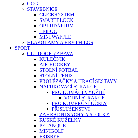
OOGI
STAVEBNICE
CLICKSYSTEM
SMARTBLOCK
OBLUDÁRIUM
TEIFOC
MINI WAFFLE
HLAVOLAMY A HRY PHILOS
SPORT
OUTDOOR ZÁBAVA
KULEČNÍK
AIR HOCKEY
STOLNÍ FOTBAL
STOLNÍ TENIS
PROLÉZAČKY A HRACÍ SESTAVY
NAFUKOVACÍ ATRAKCE
PRO DOMÁCÍ VYUŽITÍ
VODNÍ ATRAKCE
PRO KOMERČNÍ ÚČELY
PŘÍSLUŠENSTVÍ
ZAHRADNÍ ŠACHY A STOLKY
RUSKÉ KUŽELKY
PETANQUE
MINIGOLF
FRISBEE