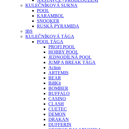
NÁSTAVCE - PRODLOUŽENÍ
KULEČNÍKOVÁ SUKNA
POOL
KARAMBOL
SNOOKER
RUSKÁ PYRAMIDA
IBS
KULEČNÍKOVÁ TÁGA
POOL TÁGA
PROFI POOL
HOBBY POOL
JEDNODÍLNÁ POOL
JUMP A BREAK TÁGA
Action
ARTEMIS
BEAR
BillKit
BOMBER
BUFFALO
CASINO
CLASH
CUETEC
DEMON
DRAKAN
DUFFERIN