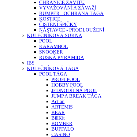
CHRÁNIČE ZÁVITŮ
VYVAŽOVÁNÍ A ZÁVAŽÍ
BUMPER - OCHRANA TÁGA
KOSTICE
ČIŠTĚNÍ ŠPIČKY
NÁSTAVCE - PRODLOUŽENÍ
KULEČNÍKOVÁ SUKNA
POOL
KARAMBOL
SNOOKER
RUSKÁ PYRAMIDA
IBS
KULEČNÍKOVÁ TÁGA
POOL TÁGA
PROFI POOL
HOBBY POOL
JEDNODÍLNÁ POOL
JUMP A BREAK TÁGA
Action
ARTEMIS
BEAR
BillKit
BOMBER
BUFFALO
CASINO