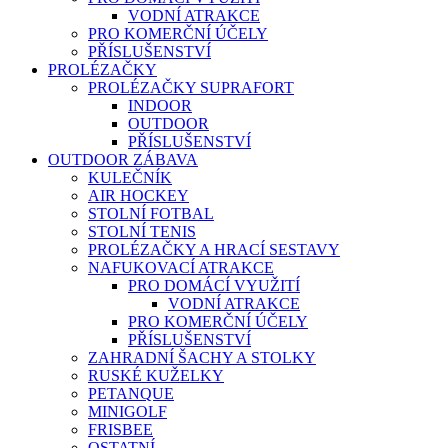
VODNÍ ATRAKCE
PRO KOMERČNÍ ÚČELY
PŘÍSLUŠENSTVÍ
PROLÉZAČKY
PROLÉZAČKY SUPRAFORT
INDOOR
OUTDOOR
PŘÍSLUŠENSTVÍ
OUTDOOR ZÁBAVA
KULEČNÍK
AIR HOCKEY
STOLNÍ FOTBAL
STOLNÍ TENIS
PROLÉZAČKY A HRACÍ SESTAVY
NAFUKOVACÍ ATRAKCE
PRO DOMÁCÍ VYUŽITÍ
VODNÍ ATRAKCE
PRO KOMERČNÍ ÚČELY
PŘÍSLUŠENSTVÍ
ZAHRADNÍ ŠACHY A STOLKY
RUSKÉ KUŽELKY
PETANQUE
MINIGOLF
FRISBEE
OSTATNÍ