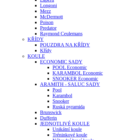
Longoni
Mezz
McDermott
Poison
Predator
Raymond Ceulemans
KŘÍDY
POUZDRA NA KŘÍDY
Křídy
KOULE
ECONOMIC SADY
POOL Economic
KARAMBOL Economic
SNOOKER Economic
ARAMITH - SALUC SADY
Pool
Karambol
Snooker
Ruská pyramida
Brunswick
Dufferin
JEDNOTLIVÉ KOULE
Unikátní koule
Tréninkové koule