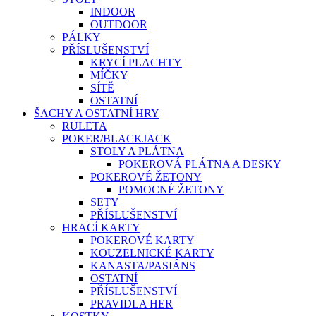
INDOOR
OUTDOOR
PÁLKY
PŘÍSLUŠENSTVÍ
KRYCÍ PLACHTY
MÍČKY
SÍTĚ
OSTATNÍ
ŠACHY A OSTATNÍ HRY
RULETA
POKER/BLACKJACK
STOLY A PLÁTNA
POKEROVÁ PLÁTNA A DESKY
POKEROVÉ ŽETONY
POMOCNÉ ŽETONY
SETY
PŘÍSLUŠENSTVÍ
HRACÍ KARTY
POKEROVÉ KARTY
KOUZELNICKÉ KARTY
KANASTA/PASIÁNS
OSTATNÍ
PŘÍSLUŠENSTVÍ
PRAVIDLA HER