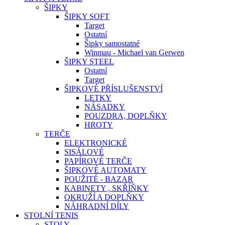
ŠIPKY
ŠIPKY SOFT
Target
Ostatní
Šipky samostatné
Winmau - Michael van Gerwen
ŠIPKY STEEL
Ostatní
Target
ŠIPKOVÉ PŘÍSLUŠENSTVÍ
LETKY
NÁSADKY
POUZDRA, DOPLŇKY
HROTY
TERČE
ELEKTRONICKÉ
SISÁLOVÉ
PAPÍROVÉ TERČE
ŠIPKOVÉ AUTOMATY
POUŽITÉ - BAZAR
KABINETY , SKŘÍŇKY
OKRUŽÍ A DOPLŇKY
NÁHRADNÍ DÍLY
STOLNÍ TENIS
STOLY