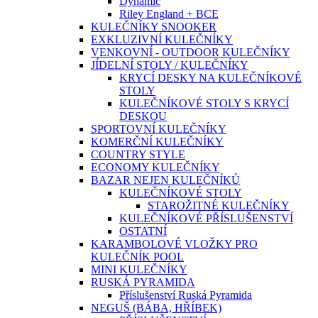
Dynamic
Riley England + BCE
KULEČNÍKY SNOOKER
EXKLUZIVNÍ KULEČNÍKY
VENKOVNÍ - OUTDOOR KULEČNÍKY
JÍDELNÍ STOLY / KULEČNÍKY
KRYCÍ DESKY NA KULEČNÍKOVÉ
STOLY
KULEČNÍKOVÉ STOLY S KRYCÍ
DESKOU
SPORTOVNÍ KULEČNÍKY
KOMERČNÍ KULEČNÍKY
COUNTRY STYLE
ECONOMY KULEČNÍKY
BAZAR NEJEN KULEČNÍKŮ
KULEČNÍKOVÉ STOLY
STAROŽITNÉ KULEČNÍKY
KULEČNÍKOVÉ PŘÍSLUŠENSTVÍ
OSTATNÍ
KARAMBOLOVÉ VLOŽKY PRO
KULEČNÍK POOL
MINI KULEČNÍKY
RUSKÁ PYRAMIDA
Příslušenství Ruská Pyramida
NEGUŠ (BÁBA, HŘÍBEK)