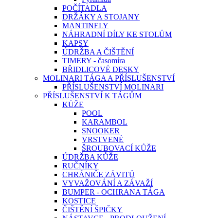
POČÍTADLA
DRŽÁKY A STOJANY
MANTINELY
NÁHRADNÍ DÍLY KE STOLŮM
KAPSY
ÚDRŽBA A ČIŠTĚNÍ
TIMERY - časomíra
BŘIDLICOVÉ DESKY
MOLINARI TÁGA A PŘÍSLUŠENSTVÍ
PŘÍSLUŠENSTVÍ MOLINARI
PŘÍSLUŠENSTVÍ K TÁGŮM
KŮŽE
POOL
KARAMBOL
SNOOKER
VRSTVENÉ
ŠROUBOVACÍ KŮŽE
ÚDRŽBA KŮŽE
RUČNÍKY
CHRÁNIČE ZÁVITŮ
VYVAŽOVÁNÍ A ZÁVAŽÍ
BUMPER - OCHRANA TÁGA
KOSTICE
ČIŠTĚNÍ ŠPIČKY