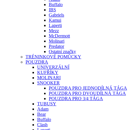
Buffalo
IBS
Gabriels
Kamui
Laperti
Mezz
McDermott
Molinari
Predator
Ostatní značky
TRÉNINKOVÉ POMŮCKY
POUZDRA
UNIVERZÁLNÍ
KUFŘÍKY
MOLINARI
SNOOKER
POUZDRA PRO JEDNODÍLNÁ TÁGA
POUZDRA PRO DVOUDÍLNÁ TÁGA
POUZDRA PRO 3/4 TÁGA
TUBUSY
Adam
Bear
Buffalo
Clash
Laperti