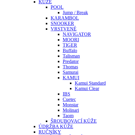
KŮŽE
POOL
Jump / Break
KARAMBOL
SNOOKER
VRSTVENÉ
NAVIGATOR
MOORI
TIGER
Buffalo
Talisman
Predator
Thomas
Samurai
KAMUI
Kamui Standard
Kamui Clear
IBS
Cuetec
Monstar
Molinari
Taom
ŠROUBOVACÍ KŮŽE
ÚDRŽBA KŮŽE
RUČNÍKY