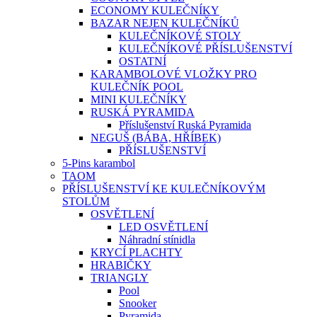
ECONOMY KULEČNÍKY
BAZAR NEJEN KULEČNÍKŮ
KULEČNÍKOVÉ STOLY
KULEČNÍKOVÉ PŘÍSLUŠENSTVÍ
OSTATNÍ
KARAMBOLOVÉ VLOŽKY PRO
KULEČNÍK POOL
MINI KULEČNÍKY
RUSKÁ PYRAMIDA
Příslušenství Ruská Pyramida
NEGUŠ (BÁBA, HŘÍBEK)
PŘÍSLUŠENSTVÍ
5-Pins karambol
TAOM
PŘÍSLUŠENSTVÍ KE KULEČNÍKOVÝM
STOLŮM
OSVĚTLENÍ
LED OSVĚTLENÍ
Náhradní stínidla
KRYCÍ PLACHTY
HRABIČKY
TRIANGLY
Pool
Snooker
Pyramida