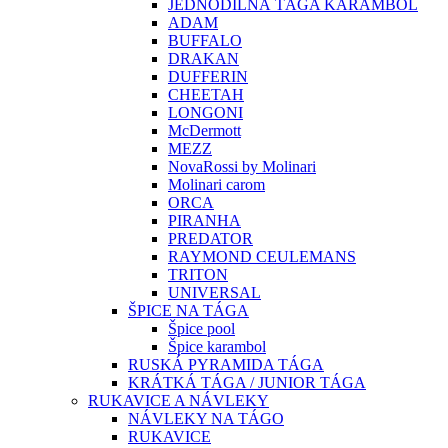
JEDNODÍLNÁ TÁGA KARAMBOL
ADAM
BUFFALO
DRAKAN
DUFFERIN
CHEETAH
LONGONI
McDermott
MEZZ
NovaRossi by Molinari
Molinari carom
ORCA
PIRANHA
PREDATOR
RAYMOND CEULEMANS
TRITON
UNIVERSAL
ŠPICE NA TÁGA
Špice pool
Špice karambol
RUSKÁ PYRAMIDA TÁGA
KRÁTKÁ TÁGA / JUNIOR TÁGA
RUKAVICE A NÁVLEKY
NÁVLEKY NA TÁGO
RUKAVICE