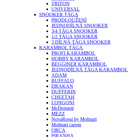
TRITON
UNIVERSAL
SNOOKER TÁGA
PRODLOUŽENÍ
JEDNODÍLNÁ SNOOKER
3/4 TÁGA SNOOKER
1/2 TÁGA SNOOKER
3 DÍLNÁ TÁGA SNOOKER
KARAMBOL TÁGA
PROFI KARAMBOL
HOBBY KARAMBOL
BEGGINER KARAMBOL
JEDNODÍLNÁ TÁGA KARAMBOL
ADAM
BUFFALO
DRAKAN
DUFFERIN
CHEETAH
LONGONI
McDermott
MEZZ
NovaRossi by Molinari
Molinari carom
ORCA
PIRANHA