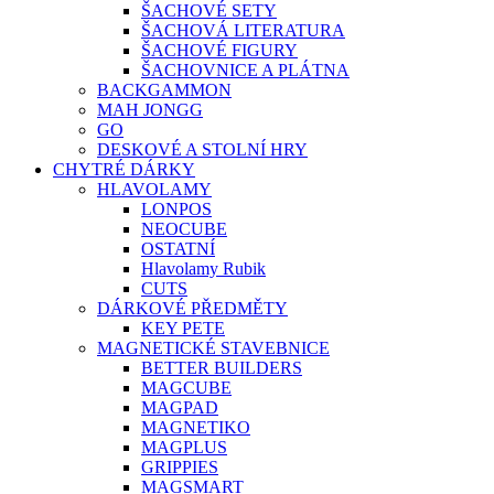
ŠACHOVÉ SETY
ŠACHOVÁ LITERATURA
ŠACHOVÉ FIGURY
ŠACHOVNICE A PLÁTNA
BACKGAMMON
MAH JONGG
GO
DESKOVÉ A STOLNÍ HRY
CHYTRÉ DÁRKY
HLAVOLAMY
LONPOS
NEOCUBE
OSTATNÍ
Hlavolamy Rubik
CUTS
DÁRKOVÉ PŘEDMĚTY
KEY PETE
MAGNETICKÉ STAVEBNICE
BETTER BUILDERS
MAGCUBE
MAGPAD
MAGNETIKO
MAGPLUS
GRIPPIES
MAGSMART