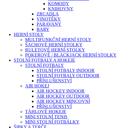
KOMODY
KNIHOVNY
ZRCADLA
VINOTÉKY
PARAVANY
BARY
HERNÍ STOLY
MULTIFUNKČNÍ HERNÍ STOLY
ŠACHOVÉ HERNÍ STOLKY
RULETOVÉ HERNÍ STOLKY
POKEROVÉ / BLACKJACK HERNÍ STOLKY
STOLNÍ FOTBALY A HOKEJE
STOLNÍ FOTBALY
STOLNÍ FOTBALY INDOOR
STOLNÍ FOTBALY OUTDOOR
PŘÍSLUŠENSTVÍ
AIR HOKEJ
AIR HOCKEY INDOOR
AIR HOCKEY OUTDOOR
AIR HOCKEY MINCOVNÍ
PŘÍSLUŠENSTVÍ
TÁHLOVÉ HOKEJE
MINI STOLNÍ TENIS
MINI STOLNÍ FOTBÁLKY
ŠIPKY A TERČE