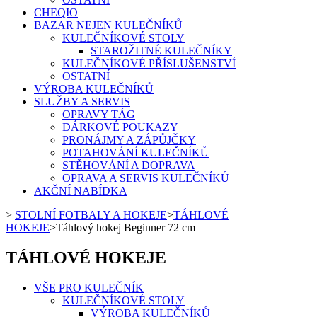
CHEQIO
BAZAR NEJEN KULEČNÍKŮ
KULEČNÍKOVÉ STOLY
STAROŽITNÉ KULEČNÍKY
KULEČNÍKOVÉ PŘÍSLUŠENSTVÍ
OSTATNÍ
VÝROBA KULEČNÍKŮ
SLUŽBY A SERVIS
OPRAVY TÁG
DÁRKOVÉ POUKAZY
PRONÁJMY A ZÁPŮJČKY
POTAHOVÁNÍ KULEČNÍKŮ
STĚHOVÁNÍ A DOPRAVA
OPRAVA A SERVIS KULEČNÍKŮ
AKČNÍ NABÍDKA
>
STOLNÍ FOTBALY A HOKEJE
>
TÁHLOVÉ
HOKEJE
>
Táhlový hokej Beginner 72 cm
TÁHLOVÉ HOKEJE
VŠE PRO KULEČNÍK
KULEČNÍKOVÉ STOLY
VÝROBA KULEČNÍKŮ