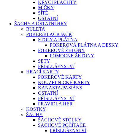
KRYCÍ PLACHTY
MÍČKY
SÍTĚ
OSTATNÍ
ŠACHY A OSTATNÍ HRY
RULETA
POKER/BLACKJACK
STOLY A PLÁTNA
POKEROVÁ PLÁTNA A DESKY
POKEROVÉ ŽETONY
POMOCNÉ ŽETONY
SETY
PŘÍSLUŠENSTVÍ
HRACÍ KARTY
POKEROVÉ KARTY
KOUZELNICKÉ KARTY
KANASTA/PASIÁNS
OSTATNÍ
PŘÍSLUŠENSTVÍ
PRAVIDLA HER
KOSTKY
ŠACHY
ŠACHOVÉ STOLKY
ŠACHOVÉ POČÍTAČE
PŘÍSLUŠENSTVÍ