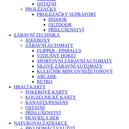
OSTATNÍ
PROLÉZAČKY
PROLÉZAČKY SUPRAFORT
INDOOR
OUTDOOR
PŘÍSLUŠENSTVÍ
ZÁBAVNÍ TECHNIKA
JUKEBOXY
ZÁBAVNÍ AUTOMATY
FLIPPER - PINBALLS
VZDUŠNÝ HOKEJ
SPORTOVNÍ ZÁBAVNÍ AUTOMATY
SILOVÉ ZÁBAVNÍ AUTOMATY
KULEČNÍK MINCOVNÍ/ŽETONOVÝ
ARCADE
RETRO
HRACÍ KARTY
POKEROVÉ KARTY
KOUZELNICKÉ KARTY
KANASTA/PASIÁNS
OSTATNÍ
PŘÍSLUŠENSTVÍ
PRAVIDLA HER
NAFUKOVACÍ ATRAKCE
PRO DOMÁCÍ VYUŽITÍ