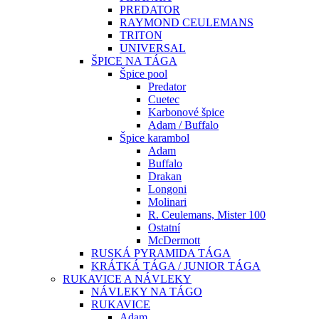
PREDATOR
RAYMOND CEULEMANS
TRITON
UNIVERSAL
ŠPICE NA TÁGA
Špice pool
Predator
Cuetec
Karbonové špice
Adam / Buffalo
Špice karambol
Adam
Buffalo
Drakan
Longoni
Molinari
R. Ceulemans, Mister 100
Ostatní
McDermott
RUSKÁ PYRAMIDA TÁGA
KRÁTKÁ TÁGA / JUNIOR TÁGA
RUKAVICE A NÁVLEKY
NÁVLEKY NA TÁGO
RUKAVICE
Adam