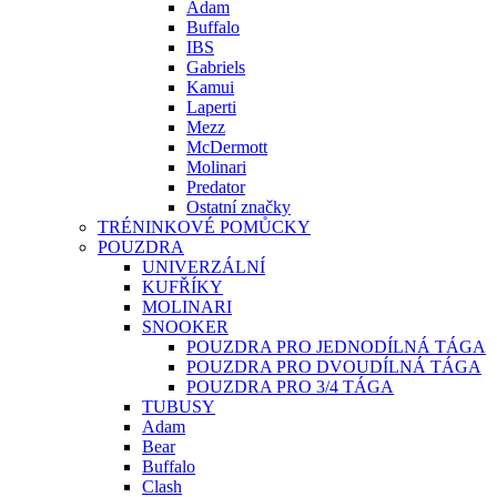
Adam
Buffalo
IBS
Gabriels
Kamui
Laperti
Mezz
McDermott
Molinari
Predator
Ostatní značky
TRÉNINKOVÉ POMŮCKY
POUZDRA
UNIVERZÁLNÍ
KUFŘÍKY
MOLINARI
SNOOKER
POUZDRA PRO JEDNODÍLNÁ TÁGA
POUZDRA PRO DVOUDÍLNÁ TÁGA
POUZDRA PRO 3/4 TÁGA
TUBUSY
Adam
Bear
Buffalo
Clash