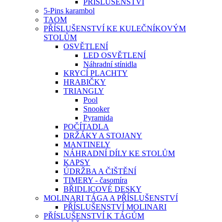
PŘÍSLUŠENSTVÍ
5-Pins karambol
TAOM
PŘÍSLUŠENSTVÍ KE KULEČNÍKOVÝM
STOLŮM
OSVĚTLENÍ
LED OSVĚTLENÍ
Náhradní stínidla
KRYCÍ PLACHTY
HRABIČKY
TRIANGLY
Pool
Snooker
Pyramida
POČÍTADLA
DRŽÁKY A STOJANY
MANTINELY
NÁHRADNÍ DÍLY KE STOLŮM
KAPSY
ÚDRŽBA A ČIŠTĚNÍ
TIMERY - časomíra
BŘIDLICOVÉ DESKY
MOLINARI TÁGA A PŘÍSLUŠENSTVÍ
PŘÍSLUŠENSTVÍ MOLINARI
PŘÍSLUŠENSTVÍ K TÁGŮM