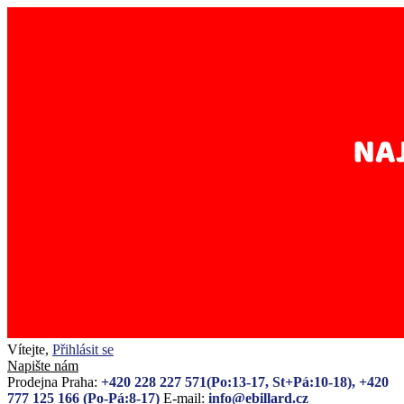
Vítejte,
Přihlásit se
Napište nám
Prodejna Praha:
+420 228 227 571(Po:13-17, St+Pá:10-18), +420
777 125 166 (Po-Pá:8-17)
E-mail:
info@ebillard.cz