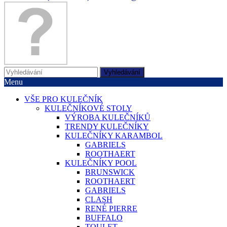
Vyhledávání
Menu
VŠE PRO KULEČNÍK
KULEČNÍKOVÉ STOLY
VÝROBA KULEČNÍKŮ
TRENDY KULEČNÍKY
KULEČNÍKY KARAMBOL
GABRIELS
ROOTHAERT
KULEČNÍKY POOL
BRUNSWICK
ROOTHAERT
GABRIELS
CLASH
RENÉ PIERRE
BUFFALO
TOULET