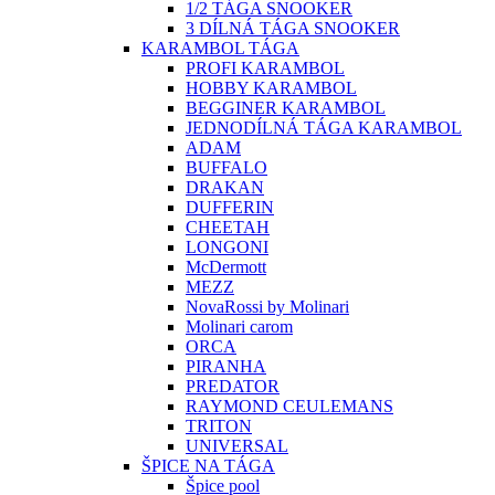
1/2 TÁGA SNOOKER
3 DÍLNÁ TÁGA SNOOKER
KARAMBOL TÁGA
PROFI KARAMBOL
HOBBY KARAMBOL
BEGGINER KARAMBOL
JEDNODÍLNÁ TÁGA KARAMBOL
ADAM
BUFFALO
DRAKAN
DUFFERIN
CHEETAH
LONGONI
McDermott
MEZZ
NovaRossi by Molinari
Molinari carom
ORCA
PIRANHA
PREDATOR
RAYMOND CEULEMANS
TRITON
UNIVERSAL
ŠPICE NA TÁGA
Špice pool