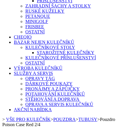
PŘÍSLUŠENSTVÍ
ZAHRADNÍ ŠACHY A STOLKY
RUSKÉ KUŽELKY
PETANQUE
MINIGOLF
FRISBEE
OSTATNÍ
CHEQIO
BAZAR NEJEN KULEČNÍKŮ
KULEČNÍKOVÉ STOLY
STAROŽITNÉ KULEČNÍKY
KULEČNÍKOVÉ PŘÍSLUŠENSTVÍ
OSTATNÍ
VÝROBA KULEČNÍKŮ
SLUŽBY A SERVIS
OPRAVY TÁG
DÁRKOVÉ POUKAZY
PRONÁJMY A ZÁPŮJČKY
POTAHOVÁNÍ KULEČNÍKŮ
STĚHOVÁNÍ A DOPRAVA
OPRAVA A SERVIS KULEČNÍKŮ
AKČNÍ NABÍDKA
>
VŠE PRO KULEČNÍK
>
POUZDRA
>
TUBUSY
>
Pouzdro
Poison Case Red 2/4