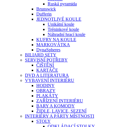
Ruská pyramida
Brunswick
Dufferin
JEDNOTLIVÉ KOULE
Unikátní koule
Tréninkové koule
Náhradní hrací koule
KUFRY NA KOULE
MARKOVÁTKA
DynaSpheres
BILIARD SETY
SERVISNÍ POTŘEBY
ČIŠTĚNÍ
KARTÁČE
DVD A LITERATURA
VYBAVENÍ INTERIÉRU
HODINY
OBRAZY
PLAKÁTY
ZAŘÍZENÍ INTERIÉRU
BARY A KOMODY
ŽIDLE, LAVICE, SEZENÍ
INTERIÉRY A PÁRTY MÍSTNOSTI
STOLY
ODKLÁDACÍ STOLKY