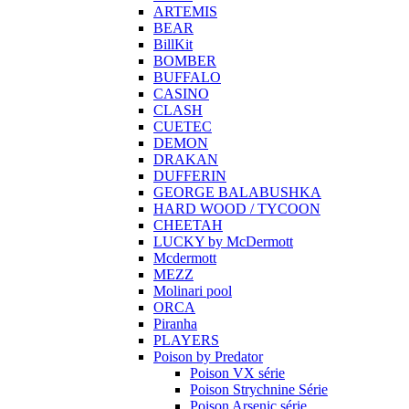
ARTEMIS
BEAR
BillKit
BOMBER
BUFFALO
CASINO
CLASH
CUETEC
DEMON
DRAKAN
DUFFERIN
GEORGE BALABUSHKA
HARD WOOD / TYCOON
CHEETAH
LUCKY by McDermott
Mcdermott
MEZZ
Molinari pool
ORCA
Piranha
PLAYERS
Poison by Predator
Poison VX série
Poison Strychnine Série
Poison Arsenic série