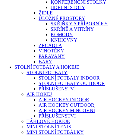
KONFERENČNÍ STOLKY
JÍDELNÍ STOLY
ŽIDLE
ÚLOŽNÉ PROSTORY
SKŘÍŇKY A PŘÍBORNÍKY
SKŘÍNĚ A VITRÍNY
KOMODY
KNIHOVNY
ZRCADLA
VINOTÉKY
PARAVANY
BARY
STOLNÍ FOTBALY A HOKEJE
STOLNÍ FOTBALY
STOLNÍ FOTBALY INDOOR
STOLNÍ FOTBALY OUTDOOR
PŘÍSLUŠENSTVÍ
AIR HOKEJ
AIR HOCKEY INDOOR
AIR HOCKEY OUTDOOR
AIR HOCKEY MINCOVNÍ
PŘÍSLUŠENSTVÍ
TÁHLOVÉ HOKEJE
MINI STOLNÍ TENIS
MINI STOLNÍ FOTBÁLKY