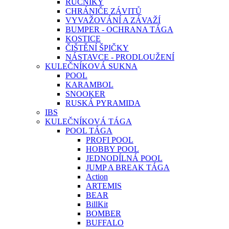
RUČNÍKY
CHRÁNIČE ZÁVITŮ
VYVAŽOVÁNÍ A ZÁVAŽÍ
BUMPER - OCHRANA TÁGA
KOSTICE
ČIŠTĚNÍ ŠPIČKY
NÁSTAVCE - PRODLOUŽENÍ
KULEČNÍKOVÁ SUKNA
POOL
KARAMBOL
SNOOKER
RUSKÁ PYRAMIDA
IBS
KULEČNÍKOVÁ TÁGA
POOL TÁGA
PROFI POOL
HOBBY POOL
JEDNODÍLNÁ POOL
JUMP A BREAK TÁGA
Action
ARTEMIS
BEAR
BillKit
BOMBER
BUFFALO