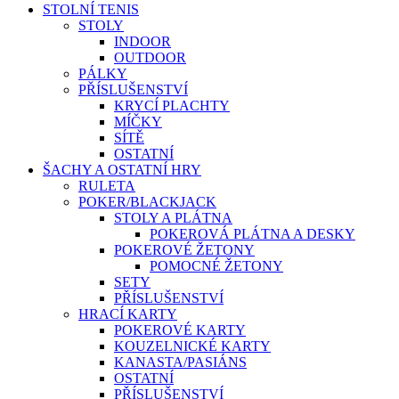
STOLNÍ TENIS
STOLY
INDOOR
OUTDOOR
PÁLKY
PŘÍSLUŠENSTVÍ
KRYCÍ PLACHTY
MÍČKY
SÍTĚ
OSTATNÍ
ŠACHY A OSTATNÍ HRY
RULETA
POKER/BLACKJACK
STOLY A PLÁTNA
POKEROVÁ PLÁTNA A DESKY
POKEROVÉ ŽETONY
POMOCNÉ ŽETONY
SETY
PŘÍSLUŠENSTVÍ
HRACÍ KARTY
POKEROVÉ KARTY
KOUZELNICKÉ KARTY
KANASTA/PASIÁNS
OSTATNÍ
PŘÍSLUŠENSTVÍ