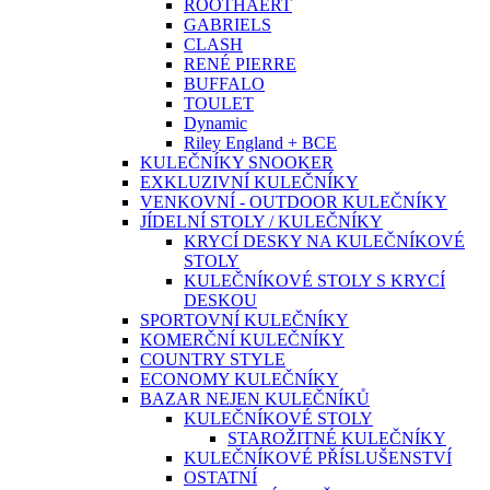
ROOTHAERT
GABRIELS
CLASH
RENÉ PIERRE
BUFFALO
TOULET
Dynamic
Riley England + BCE
KULEČNÍKY SNOOKER
EXKLUZIVNÍ KULEČNÍKY
VENKOVNÍ - OUTDOOR KULEČNÍKY
JÍDELNÍ STOLY / KULEČNÍKY
KRYCÍ DESKY NA KULEČNÍKOVÉ
STOLY
KULEČNÍKOVÉ STOLY S KRYCÍ
DESKOU
SPORTOVNÍ KULEČNÍKY
KOMERČNÍ KULEČNÍKY
COUNTRY STYLE
ECONOMY KULEČNÍKY
BAZAR NEJEN KULEČNÍKŮ
KULEČNÍKOVÉ STOLY
STAROŽITNÉ KULEČNÍKY
KULEČNÍKOVÉ PŘÍSLUŠENSTVÍ
OSTATNÍ