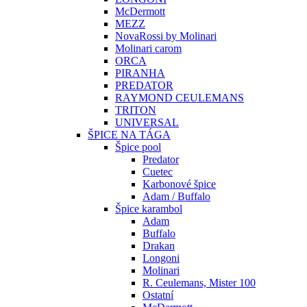
McDermott
MEZZ
NovaRossi by Molinari
Molinari carom
ORCA
PIRANHA
PREDATOR
RAYMOND CEULEMANS
TRITON
UNIVERSAL
ŠPICE NA TÁGA
Špice pool
Predator
Cuetec
Karbonové špice
Adam / Buffalo
Špice karambol
Adam
Buffalo
Drakan
Longoni
Molinari
R. Ceulemans, Mister 100
Ostatní