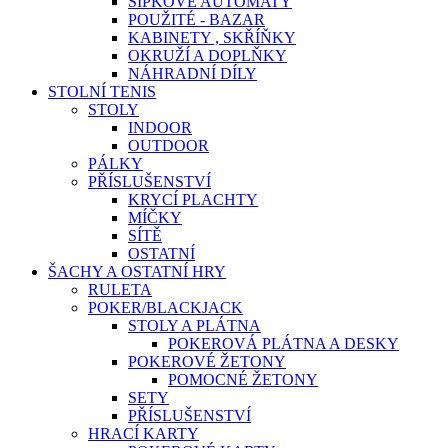
ŠIPKOVÉ AUTOMATY
POUŽITÉ - BAZAR
KABINETY , SKŘÍŇKY
OKRUŽÍ A DOPLŇKY
NÁHRADNÍ DÍLY
STOLNÍ TENIS
STOLY
INDOOR
OUTDOOR
PÁLKY
PŘÍSLUŠENSTVÍ
KRYCÍ PLACHTY
MÍČKY
SÍTĚ
OSTATNÍ
ŠACHY A OSTATNÍ HRY
RULETA
POKER/BLACKJACK
STOLY A PLÁTNA
POKEROVÁ PLÁTNA A DESKY
POKEROVÉ ŽETONY
POMOCNÉ ŽETONY
SETY
PŘÍSLUŠENSTVÍ
HRACÍ KARTY