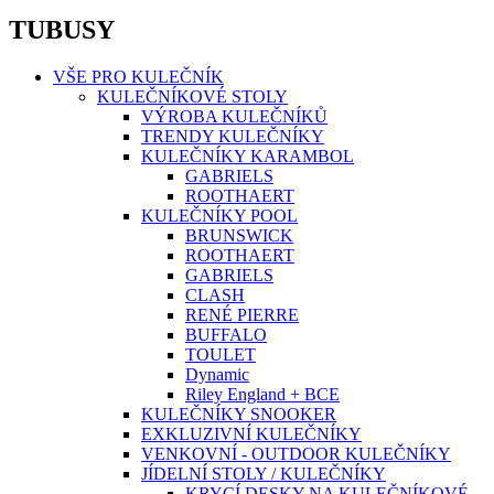
TUBUSY
VŠE PRO KULEČNÍK
KULEČNÍKOVÉ STOLY
VÝROBA KULEČNÍKŮ
TRENDY KULEČNÍKY
KULEČNÍKY KARAMBOL
GABRIELS
ROOTHAERT
KULEČNÍKY POOL
BRUNSWICK
ROOTHAERT
GABRIELS
CLASH
RENÉ PIERRE
BUFFALO
TOULET
Dynamic
Riley England + BCE
KULEČNÍKY SNOOKER
EXKLUZIVNÍ KULEČNÍKY
VENKOVNÍ - OUTDOOR KULEČNÍKY
JÍDELNÍ STOLY / KULEČNÍKY
KRYCÍ DESKY NA KULEČNÍKOVÉ