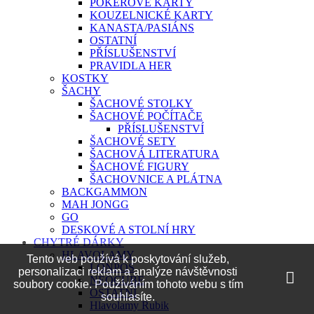
POKEROVÉ KARTY
KOUZELNICKÉ KARTY
KANASTA/PASIÁNS
OSTATNÍ
PŘÍSLUŠENSTVÍ
PRAVIDLA HER
KOSTKY
ŠACHY
ŠACHOVÉ STOLKY
ŠACHOVÉ POČÍTAČE
PŘÍSLUŠENSTVÍ
ŠACHOVÉ SETY
ŠACHOVÁ LITERATURA
ŠACHOVÉ FIGURY
ŠACHOVNICE A PLÁTNA
BACKGAMMON
MAH JONGG
GO
DESKOVÉ A STOLNÍ HRY
CHYTRÉ DÁRKY
HLAVOLAMY
Tento web používá k poskytování služeb,
LONPOS
personalizaci reklam a analýze návštěvnosti
NEOCUBE
soubory cookie. Používáním tohoto webu s tím
OSTATNÍ
souhlasíte.
Hlavolamy Rubik