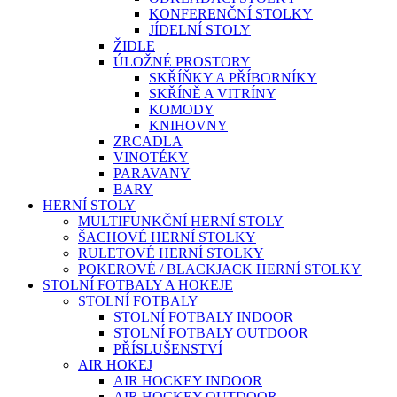
KONFERENČNÍ STOLKY
JÍDELNÍ STOLY
ŽIDLE
ÚLOŽNÉ PROSTORY
SKŘÍŇKY A PŘÍBORNÍKY
SKŘÍNĚ A VITRÍNY
KOMODY
KNIHOVNY
ZRCADLA
VINOTÉKY
PARAVANY
BARY
HERNÍ STOLY
MULTIFUNKČNÍ HERNÍ STOLY
ŠACHOVÉ HERNÍ STOLKY
RULETOVÉ HERNÍ STOLKY
POKEROVÉ / BLACKJACK HERNÍ STOLKY
STOLNÍ FOTBALY A HOKEJE
STOLNÍ FOTBALY
STOLNÍ FOTBALY INDOOR
STOLNÍ FOTBALY OUTDOOR
PŘÍSLUŠENSTVÍ
AIR HOKEJ
AIR HOCKEY INDOOR
AIR HOCKEY OUTDOOR