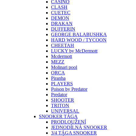
CASINO
CLASH
CUETEC
DEMON
DRAKAN
DUFFERIN
GEORGE BALABUSHKA
HARD WOOD / TYCOON
CHEETAH
LUCKY by McDermott
Mcdermott
MEZZ
Molinari pool
ORCA
Piranha
PLAYERS
Poison by Predator
Predator
SHOOTER
TRITON
UNIVERSAL
SNOOKER TÁGA
PRODLOUŽENÍ
JEDNODÍLNÁ SNOOKER
3/4 TÁGA SNOOKER