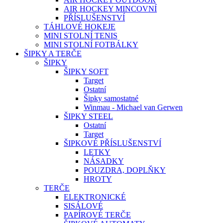
AIR HOCKEY MINCOVNÍ
PŘÍSLUŠENSTVÍ
TÁHLOVÉ HOKEJE
MINI STOLNÍ TENIS
MINI STOLNÍ FOTBÁLKY
ŠIPKY A TERČE
ŠIPKY
ŠIPKY SOFT
Target
Ostatní
Šipky samostatné
Winmau - Michael van Gerwen
ŠIPKY STEEL
Ostatní
Target
ŠIPKOVÉ PŘÍSLUŠENSTVÍ
LETKY
NÁSADKY
POUZDRA, DOPLŇKY
HROTY
TERČE
ELEKTRONICKÉ
SISÁLOVÉ
PAPÍROVÉ TERČE