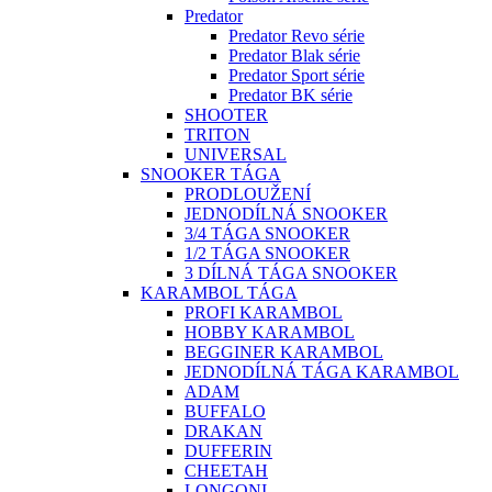
Predator
Predator Revo série
Predator Blak série
Predator Sport série
Predator BK série
SHOOTER
TRITON
UNIVERSAL
SNOOKER TÁGA
PRODLOUŽENÍ
JEDNODÍLNÁ SNOOKER
3/4 TÁGA SNOOKER
1/2 TÁGA SNOOKER
3 DÍLNÁ TÁGA SNOOKER
KARAMBOL TÁGA
PROFI KARAMBOL
HOBBY KARAMBOL
BEGGINER KARAMBOL
JEDNODÍLNÁ TÁGA KARAMBOL
ADAM
BUFFALO
DRAKAN
DUFFERIN
CHEETAH
LONGONI