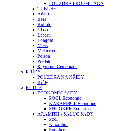
POUZDRA PRO 3/4 TÁGA
TUBUSY
Adam
Bear
Buffalo
Clash
Laperti
Longoni
Mezz
McDermott
Poison
Predator
Raymond Ceulemans
KŘÍDY
POUZDRA NA KŘÍDY
Křídy
KOULE
ECONOMIC SADY
POOL Economic
KARAMBOL Economic
SNOOKER Economic
ARAMITH - SALUC SADY
Pool
Karambol
Snooker