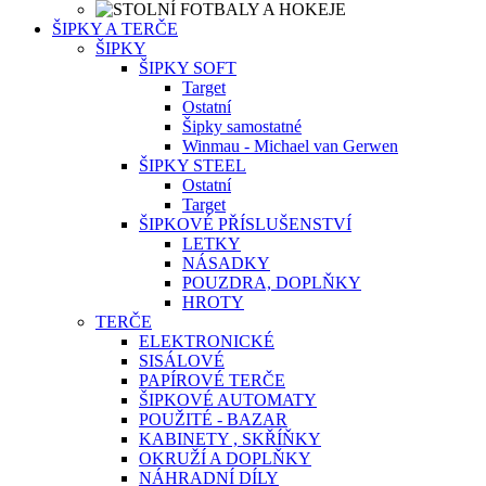
ŠIPKY A TERČE
ŠIPKY
ŠIPKY SOFT
Target
Ostatní
Šipky samostatné
Winmau - Michael van Gerwen
ŠIPKY STEEL
Ostatní
Target
ŠIPKOVÉ PŘÍSLUŠENSTVÍ
LETKY
NÁSADKY
POUZDRA, DOPLŇKY
HROTY
TERČE
ELEKTRONICKÉ
SISÁLOVÉ
PAPÍROVÉ TERČE
ŠIPKOVÉ AUTOMATY
POUŽITÉ - BAZAR
KABINETY , SKŘÍŇKY
OKRUŽÍ A DOPLŇKY
NÁHRADNÍ DÍLY