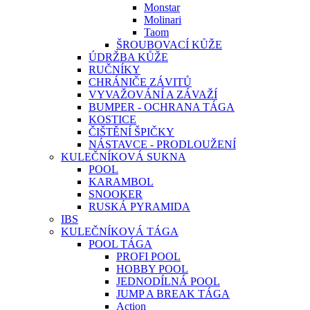
Monstar
Molinari
Taom
ŠROUBOVACÍ KŮŽE
ÚDRŽBA KŮŽE
RUČNÍKY
CHRÁNIČE ZÁVITŮ
VYVAŽOVÁNÍ A ZÁVAŽÍ
BUMPER - OCHRANA TÁGA
KOSTICE
ČIŠTĚNÍ ŠPIČKY
NÁSTAVCE - PRODLOUŽENÍ
KULEČNÍKOVÁ SUKNA
POOL
KARAMBOL
SNOOKER
RUSKÁ PYRAMIDA
IBS
KULEČNÍKOVÁ TÁGA
POOL TÁGA
PROFI POOL
HOBBY POOL
JEDNODÍLNÁ POOL
JUMP A BREAK TÁGA
Action