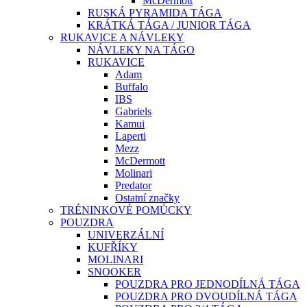
McDermott
RUSKÁ PYRAMIDA TÁGA
KRÁTKÁ TÁGA / JUNIOR TÁGA
RUKAVICE A NÁVLEKY
NÁVLEKY NA TÁGO
RUKAVICE
Adam
Buffalo
IBS
Gabriels
Kamui
Laperti
Mezz
McDermott
Molinari
Predator
Ostatní značky
TRÉNINKOVÉ POMŮCKY
POUZDRA
UNIVERZÁLNÍ
KUFŘÍKY
MOLINARI
SNOOKER
POUZDRA PRO JEDNODÍLNÁ TÁGA
POUZDRA PRO DVOUDÍLNÁ TÁGA