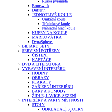
Ruská pyramida
Brunswick
Dufferin
JEDNOTLIVÉ KOULE
Unikátní koule
Tréninkové koule
Náhradní hrací koule
KUFRY NA KOULE
MARKOVÁTKA
DynaSpheres
BILIARD SETY
SERVISNÍ POTŘEBY
ČIŠTĚNÍ
KARTÁČE
DVD A LITERATURA
VYBAVENÍ INTERIÉRU
HODINY
OBRAZY
PLAKÁTY
ZAŘÍZENÍ INTERIÉRU
BARY A KOMODY
ŽIDLE, LAVICE, SEZENÍ
INTERIÉRY A PÁRTY MÍSTNOSTI
STOLY
ODKLÁDACÍ STOLKY