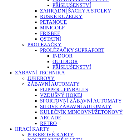
PŘÍSLUŠENSTVÍ
ZAHRADNÍ ŠACHY A STOLKY
RUSKÉ KUŽELKY
PETANQUE
MINIGOLF
FRISBEE
OSTATNÍ
PROLÉZAČKY
PROLÉZAČKY SUPRAFORT
INDOOR
OUTDOOR
PŘÍSLUŠENSTVÍ
ZÁBAVNÍ TECHNIKA
JUKEBOXY
ZÁBAVNÍ AUTOMATY
FLIPPER - PINBALLS
VZDUŠNÝ HOKEJ
SPORTOVNÍ ZÁBAVNÍ AUTOMATY
SILOVÉ ZÁBAVNÍ AUTOMATY
KULEČNÍK MINCOVNÍ/ŽETONOVÝ
ARCADE
RETRO
HRACÍ KARTY
POKEROVÉ KARTY