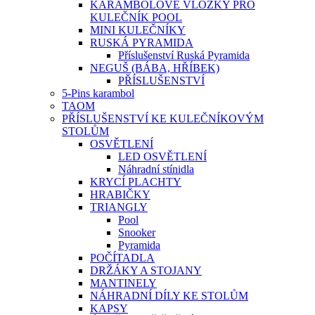
KARAMBOLOVÉ VLOŽKY PRO
KULEČNÍK POOL
MINI KULEČNÍKY
RUSKÁ PYRAMIDA
Příslušenství Ruská Pyramida
NEGUŠ (BÁBA, HŘÍBEK)
PŘÍSLUŠENSTVÍ
5-Pins karambol
TAOM
PŘÍSLUŠENSTVÍ KE KULEČNÍKOVÝM
STOLŮM
OSVĚTLENÍ
LED OSVĚTLENÍ
Náhradní stínidla
KRYCÍ PLACHTY
HRABIČKY
TRIANGLY
Pool
Snooker
Pyramida
POČÍTADLA
DRŽÁKY A STOJANY
MANTINELY
NÁHRADNÍ DÍLY KE STOLŮM
KAPSY