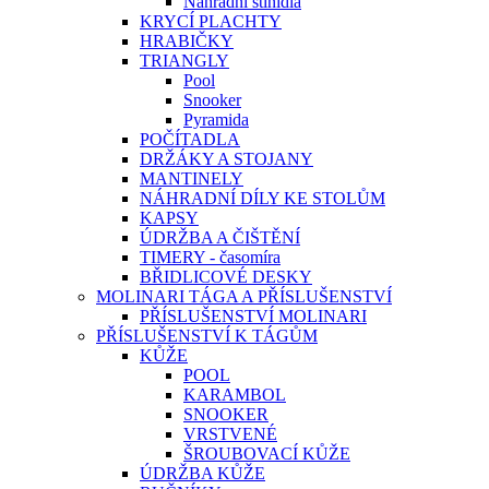
Náhradní stínidla
KRYCÍ PLACHTY
HRABIČKY
TRIANGLY
Pool
Snooker
Pyramida
POČÍTADLA
DRŽÁKY A STOJANY
MANTINELY
NÁHRADNÍ DÍLY KE STOLŮM
KAPSY
ÚDRŽBA A ČIŠTĚNÍ
TIMERY - časomíra
BŘIDLICOVÉ DESKY
MOLINARI TÁGA A PŘÍSLUŠENSTVÍ
PŘÍSLUŠENSTVÍ MOLINARI
PŘÍSLUŠENSTVÍ K TÁGŮM
KŮŽE
POOL
KARAMBOL
SNOOKER
VRSTVENÉ
ŠROUBOVACÍ KŮŽE
ÚDRŽBA KŮŽE