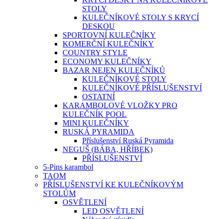
STOLY
KULEČNÍKOVÉ STOLY S KRYCÍ
DESKOU
SPORTOVNÍ KULEČNÍKY
KOMERČNÍ KULEČNÍKY
COUNTRY STYLE
ECONOMY KULEČNÍKY
BAZAR NEJEN KULEČNÍKŮ
KULEČNÍKOVÉ STOLY
KULEČNÍKOVÉ PŘÍSLUŠENSTVÍ
OSTATNÍ
KARAMBOLOVÉ VLOŽKY PRO
KULEČNÍK POOL
MINI KULEČNÍKY
RUSKÁ PYRAMIDA
Příslušenství Ruská Pyramida
NEGUŠ (BÁBA, HŘÍBEK)
PŘÍSLUŠENSTVÍ
5-Pins karambol
TAOM
PŘÍSLUŠENSTVÍ KE KULEČNÍKOVÝM
STOLŮM
OSVĚTLENÍ
LED OSVĚTLENÍ