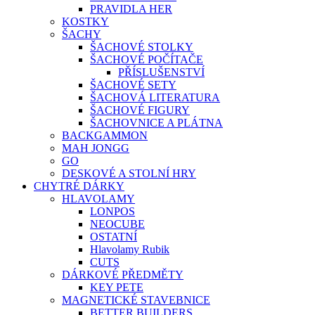
PRAVIDLA HER
KOSTKY
ŠACHY
ŠACHOVÉ STOLKY
ŠACHOVÉ POČÍTAČE
PŘÍSLUŠENSTVÍ
ŠACHOVÉ SETY
ŠACHOVÁ LITERATURA
ŠACHOVÉ FIGURY
ŠACHOVNICE A PLÁTNA
BACKGAMMON
MAH JONGG
GO
DESKOVÉ A STOLNÍ HRY
CHYTRÉ DÁRKY
HLAVOLAMY
LONPOS
NEOCUBE
OSTATNÍ
Hlavolamy Rubik
CUTS
DÁRKOVÉ PŘEDMĚTY
KEY PETE
MAGNETICKÉ STAVEBNICE
BETTER BUILDERS