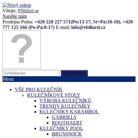
Vítejte,
Přihlásit se
Napište nám
Prodejna Praha:
+420 228 227 571(Po:13-17, St+Pá:10-18), +420
777 125 166 (Po-Pá:8-17)
E-mail:
info@ebillard.cz
Vyhledávání
Menu
VŠE PRO KULEČNÍK
KULEČNÍKOVÉ STOLY
VÝROBA KULEČNÍKŮ
TRENDY KULEČNÍKY
KULEČNÍKY KARAMBOL
GABRIELS
ROOTHAERT
KULEČNÍKY POOL
BRUNSWICK