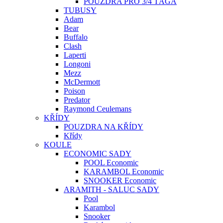
POUZDRA PRO 3/4 TÁGA
TUBUSY
Adam
Bear
Buffalo
Clash
Laperti
Longoni
Mezz
McDermott
Poison
Predator
Raymond Ceulemans
KŘÍDY
POUZDRA NA KŘÍDY
Křídy
KOULE
ECONOMIC SADY
POOL Economic
KARAMBOL Economic
SNOOKER Economic
ARAMITH - SALUC SADY
Pool
Karambol
Snooker