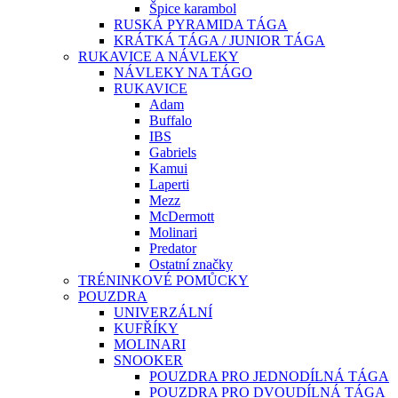
Špice karambol
RUSKÁ PYRAMIDA TÁGA
KRÁTKÁ TÁGA / JUNIOR TÁGA
RUKAVICE A NÁVLEKY
NÁVLEKY NA TÁGO
RUKAVICE
Adam
Buffalo
IBS
Gabriels
Kamui
Laperti
Mezz
McDermott
Molinari
Predator
Ostatní značky
TRÉNINKOVÉ POMŮCKY
POUZDRA
UNIVERZÁLNÍ
KUFŘÍKY
MOLINARI
SNOOKER
POUZDRA PRO JEDNODÍLNÁ TÁGA
POUZDRA PRO DVOUDÍLNÁ TÁGA