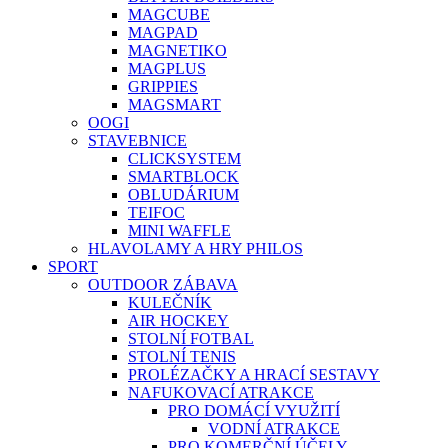
MAGCUBE
MAGPAD
MAGNETIKO
MAGPLUS
GRIPPIES
MAGSMART
OOGI
STAVEBNICE
CLICKSYSTEM
SMARTBLOCK
OBLUDÁRIUM
TEIFOC
MINI WAFFLE
HLAVOLAMY A HRY PHILOS
SPORT
OUTDOOR ZÁBAVA
KULEČNÍK
AIR HOCKEY
STOLNÍ FOTBAL
STOLNÍ TENIS
PROLÉZAČKY A HRACÍ SESTAVY
NAFUKOVACÍ ATRAKCE
PRO DOMÁCÍ VYUŽITÍ
VODNÍ ATRAKCE
PRO KOMERČNÍ ÚČELY