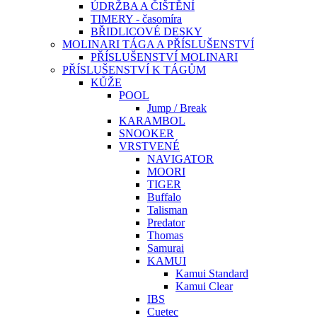
ÚDRŽBA A ČIŠTĚNÍ
TIMERY - časomíra
BŘIDLICOVÉ DESKY
MOLINARI TÁGA A PŘÍSLUŠENSTVÍ
PŘÍSLUŠENSTVÍ MOLINARI
PŘÍSLUŠENSTVÍ K TÁGŮM
KŮŽE
POOL
Jump / Break
KARAMBOL
SNOOKER
VRSTVENÉ
NAVIGATOR
MOORI
TIGER
Buffalo
Talisman
Predator
Thomas
Samurai
KAMUI
Kamui Standard
Kamui Clear
IBS
Cuetec